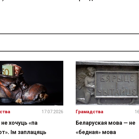
ства
17.07.2026
Грамадства
16
 не хочуць «па
Беларуская мова — не
т». Ім заплацяць
«бедная» мова