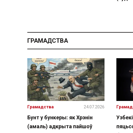
ГРАМАДСТВА
Грамадства
24.07.2026
Грамад
Бунт у бункеры: як Хрэнін
Узбекі
(амаль) адкрыта пайшоў
пяцьсо