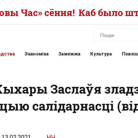
вы Час» сёння!
Каб было шт
адства
Эканоміка
Замежжа
Культура
Повязь
Жыхары Заслаўя зладз
ыю салідарнасці (від
13.02.2021
НЧ