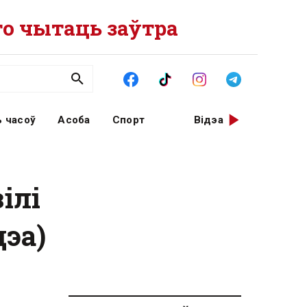
о чытаць заўтра
 часоў
Асоба
Спорт
Відэа
ілі
эа)