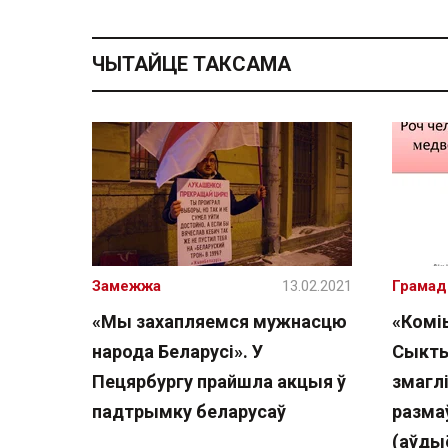
ЧЫТАЙЦЕ ТАКСАМА
Замежжа
13.02.2021
Грамад
«Мы захапляемся мужнасцю
«Коміы
народа Беларусі». У
Сыкты
Пецярбургу прайшла акцыя ў
змаглі
падтрымку беларусаў
разма
(аўды