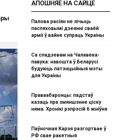
АПОШНЯЕ НА САЙЦЕ
ары
Палова расіян не лічыць
паспяховымі дзеянні сваёй
арміі ў вайне супраць Украіны
Са спадзевам на Чалавека-
павука: навошта ў Беларусі
будуюць патэнцыйныя мэты
для Украіны
Праваабаронцы: падстаў
казаць пра змяншэнне ціску
няма. Хронікі рэпрэсій 6 жніўня
Паўночная Карэя разгортвае ў
РФ свае ракетныя