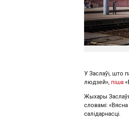
У Заслаўі, што 
людзей»,
піша
«
Жыхары Заслаўя с
словамі: «Вясна
салідарнасці.