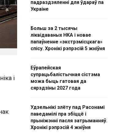
падраздзяленні для ўдараў па
Украіне
Больш за 2 тысячы
ліквідаваных НКА і новае
папаўненне «экстрэмісцкага»
спісу. Хронікі рэпрэсій 5 жніўня
Еўрапейская
супрацьбалістычная сістэма
іка і
можа быць гатовая да
сярэдзіны 2027 года
Удзельнікі злёту пад Расонамі
нак
паведамілі пра збіццё і
прыніжэнні пасля затрыманняў.
Хронікі рэпрэсій 4 жніўня