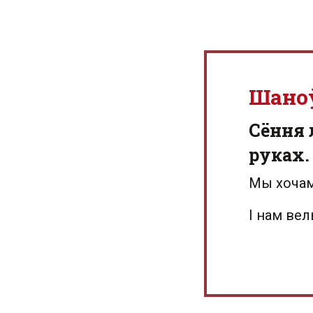
Шано
Сёння 
руках.
Мы хочам
І нам ве