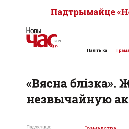
Падтрымайце «Но
Палітыка
Грам
«Вясна блізка». 
незвычайную акц
Грамадства