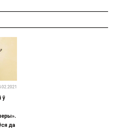
.02.2021
 ў
меры».
ўся да