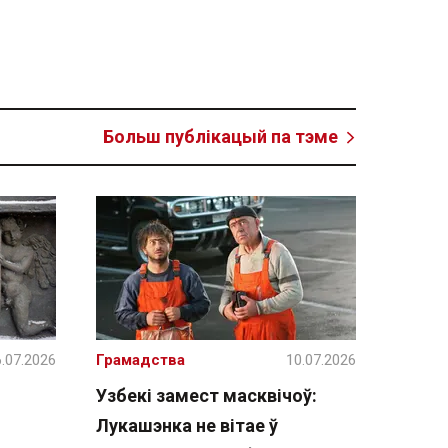
Больш публікацый па тэме
.07.2026
Грамадства
10.07.2026
Узбекі замест масквічоў:
Лукашэнка не вітае ў