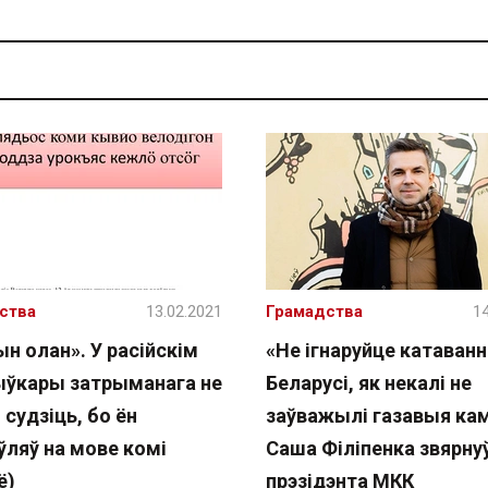
ства
13.02.2021
Грамадства
14
н олан». У расійскім
«Не ігнаруйце катаванні
ўкары затрыманага не
Беларусі, як некалі не
 судзіць, бо ён
заўважылі газавыя ка
ўляў на мове комі
Саша Філіпенка звярну
ё)
прэзідэнта МКК