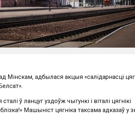
пад Мінскам, адбылася акцыя «салідарнасці цягн
Белсат».
талі ў ланцуг уздоўж чыгункі і віталі цягнікі
 блізка!» Машыніст цягніка таксама адказаў у з