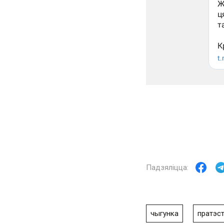
чыгунка
пратэс