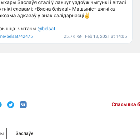
Спасылка 
ты
Заслаўе