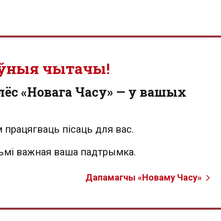
ўныя чытачы!
лёс «Новага Часу» — у вашых
 працягваць пісаць для вас.
льмі важная ваша падтрымка.
Дапамагчы «Новаму Часу»