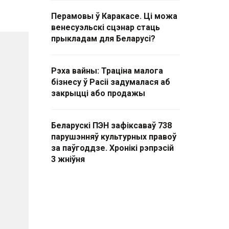
Перамовы ў Каракасе. Ці можа
венесуэльскі сцэнар стаць
прыкладам для Беларусі?
Рэха вайны: Траціна малога
бізнесу ў Расіі задумалася аб
закрыцці або продажы
Беларускі ПЭН зафіксаваў 738
парушэнняў культурных правоў
за паўгоддзе. Хронікі рэпрэсій
3 жніўня