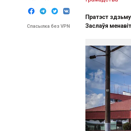
Пратэст здзьму
Заслаўя менавіт
Спасылка без VPN