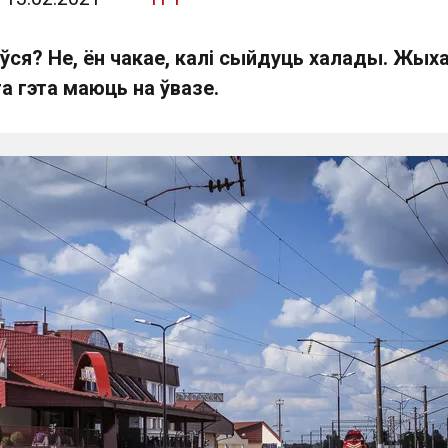
ўся? Не, ён чакае, калі сыйдуць халады. Жых
а гэта маюць на ўвазе.