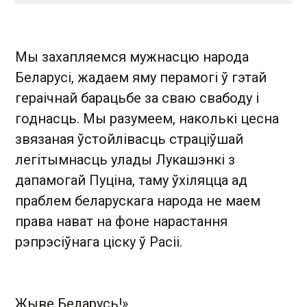
Мы захапляемся мужнасцю народа
Беларусі, жадаем яму перамогі ў гэтай
гераічнай барацьбе за сваю свабоду і
годнасць. Мы разумеем, наколькі цесна
звязаная ўстойлівасць страціўшай
легітымнасць улады Лукашэнкі з
дапамогай Пуціна, таму ўхіляцца ад
праблем беларускага народа не маем
права нават на фоне нарастання
рэпрэсіўнага ціску ў Расіі.
Жыве Беларусь!»