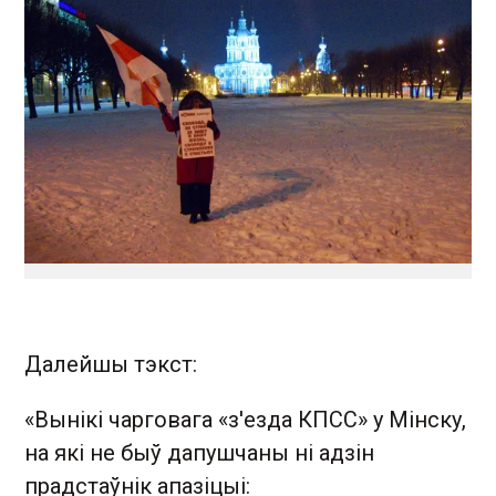
Далейшы тэкст:
«Вынікі чарговага «з'езда КПСС» у Мінску,
на які не быў дапушчаны ні адзін
прадстаўнік апазіцыі: