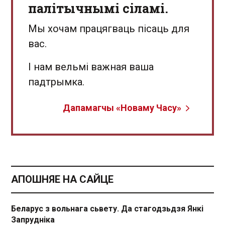
палітычнымі сіламі.
Мы хочам працягваць пісаць для
вас.
І нам вельмі важная ваша
падтрымка.
Дапамагчы «Новаму Часу»
АПОШНЯЕ НА САЙЦЕ
Беларус з вольнага сьвету. Да стагодзьдзя Янкі
Запрудніка