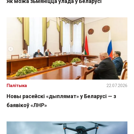
Як можа зьмяніцца ўлада ў Беларусі
Палітыка
22.07.2026
Новы расейскі «дыплямат» у Беларусі — з
баявікоў «ЛНР»