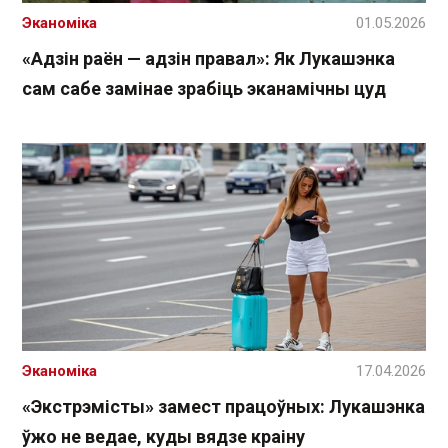
Эканоміка
01.05.2026
«Адзін раён — адзін правал»: Як Лукашэнка
сам сабе замінае зрабіць эканамічны цуд
Эканоміка
17.04.2026
«Экстрэмісты» замест працоўных: Лукашэнка
ўжо не ведае, куды вядзе краіну