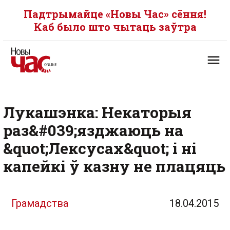
Падтрымайце «Новы Час» сёння!
Каб было што чытаць заўтра
Лукашэнка: Некаторыя
раз&#039;язджаюць на
&quot;Лексусах&quot; і ні
капейкі ў казну не плацяць
Грамадства
18.04.2015