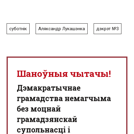
суботнік
Аляксандр Лукашэнка
дэкрэт №3
Шаноўныя чытачы!
Дэмакратычнае
грамадства немагчыма
без моцнай
грамадзянскай
супольнасці і