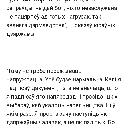
сапраўды, не дай бог, ніхто незаслужана
не пацярпеў ад гэтых нагрузак, так
званага дармаедства", — сказаў кіраўнік
дзяржавы.
"Таму не трэба перажываць і
напружвацца. Усё будзе нармальна. Калі я
падпісаў дакумент, гэта не значыць, што
я падпісаў яго напярэдадні прэзідэнцкіх
выбараў, каб укалоць насельніцтва. Ні ў
якім разе. Я проста хачу паступіць як
дзяржаўны чалавек, а не як палітык. Бо