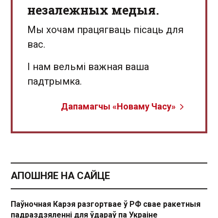
незалежных медыя.
Мы хочам працягваць пісаць для
вас.
І нам вельмі важная ваша
падтрымка.
Дапамагчы «Новаму Часу»
АПОШНЯЕ НА САЙЦЕ
Паўночная Карэя разгортвае ў РФ свае ракетныя
падраздзяленні для ўдараў па Украіне