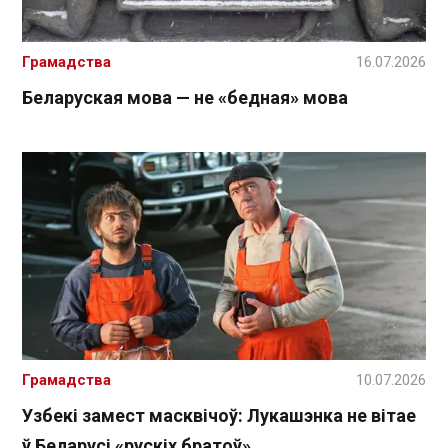
Грамадства
16.07.2026
Беларуская мова — не «бедная» мова
Грамадства
10.07.2026
Узбекі замест масквічоў: Лукашэнка не вітае
ў Беларусі «рускіх братоў»