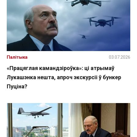
Палітыка
03.07.2026
«Працяглая камандзіроўка»: ці атрымаў
Лукашэнка нешта, апроч экскурсіі ў бункер
Пуціна?