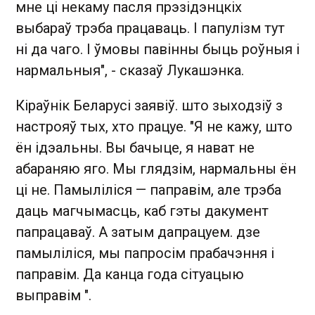
мне ці некаму пасля прэзідэнцкіх
выбараў трэба працаваць. І папулізм тут
ні да чаго. І ўмовы павінны быць роўныя і
нармальныя", - сказаў Лукашэнка.
Кіраўнік Беларусі заявіў. што зыходзіў з
настрояў тых, хто працуе. "Я не кажу, што
ён ідэальны. Вы бачыце, я нават не
абараняю яго. Мы глядзім, нармальны ён
ці не. Памыліліся — паправім, але трэба
даць магчымасць, каб гэты дакумент
папрацаваў. А затым дапрацуем. дзе
памыліліся, мы папросім прабачэння і
паправім. Да канца года сітуацыю
выправім ".