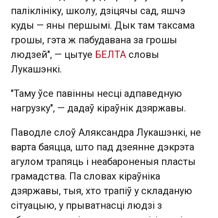
паліклініку, школу, дзіцячы сад, яшчэ
куды — яны першымі. Дык там таксама
грошы, гэта ж пабудавана за грошы
людзей", — цытуе
БЕЛТА
словы
Лукашэнкі.
"Таму ўсе павінны несці адпаведную
нагрузку", — дадаў кіраўнік дзяржавы.
Паводле слоў Аляксандра Лукашэнкі, не
варта баяцца, што пад дзеянне дэкрэта
агулом трапяць і неабароненыя пласты
грамадства. Па словах кіраўніка
дзяржавы, тыя, хто трапіў у складаную
сітуацыю, у прыватнасці людзі з