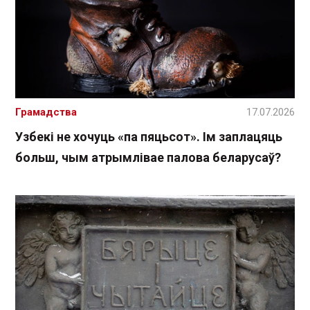
Грамадства
17.07.2026
Узбекі не хочуць «па пяцьсот». Ім заплацяць
больш, чым атрымлівае палова беларусаў?