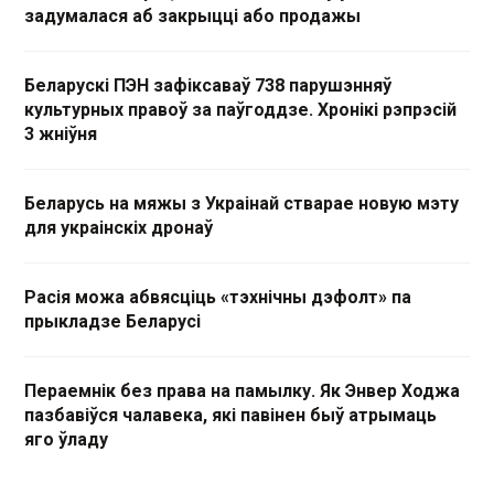
задумалася аб закрыцці або продажы
Беларускі ПЭН зафіксаваў 738 парушэнняў
культурных правоў за паўгоддзе. Хронікі рэпрэсій
3 жніўня
Беларусь на мяжы з Украінай стварае новую мэту
для украінскіх дронаў
Расія можа абвясціць «тэхнічны дэфолт» па
прыкладзе Беларусі
Пераемнік без права на памылку. Як Энвер Ходжа
пазбавіўся чалавека, які павінен быў атрымаць
яго ўладу