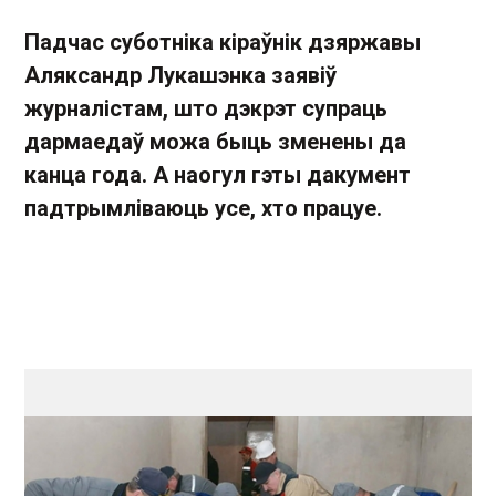
Падчас суботніка кіраўнік дзяржавы
Аляксандр Лукашэнка заявіў
журналістам, што дэкрэт супраць
дармаедаў можа быць зменены да
канца года. А наогул гэты дакумент
падтрымліваюць усе, хто працуе.