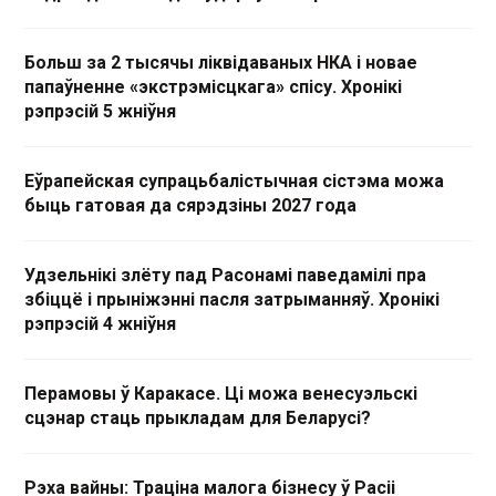
Больш за 2 тысячы ліквідаваных НКА і новае
папаўненне «экстрэмісцкага» спісу. Хронікі
рэпрэсій 5 жніўня
Еўрапейская супрацьбалістычная сістэма можа
быць гатовая да сярэдзіны 2027 года
Удзельнікі злёту пад Расонамі паведамілі пра
збіццё і прыніжэнні пасля затрыманняў. Хронікі
рэпрэсій 4 жніўня
Перамовы ў Каракасе. Ці можа венесуэльскі
сцэнар стаць прыкладам для Беларусі?
Рэха вайны: Траціна малога бізнесу ў Расіі