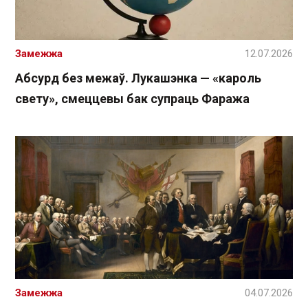
Замежжа
12.07.2026
Абсурд без межаў. Лукашэнка — «кароль
свету», смеццевы бак супраць Фаража
Замежжа
04.07.2026