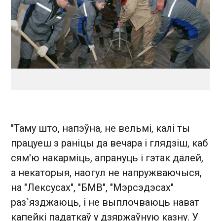
"Таму што, напэўна, не вельмі, калі ты
працуеш з раніцы да вечара і глядзіш, каб
сям'ю накарміць, апрануць і гэтак далей,
а некаторыя, наогул не напружваючыся,
на "Лексусах", "БМВ", "Мэрсэдэсах"
раз`язджаюць, і не выплочваюць нават
капейкі падаткаў у дзяржаўную казну. У