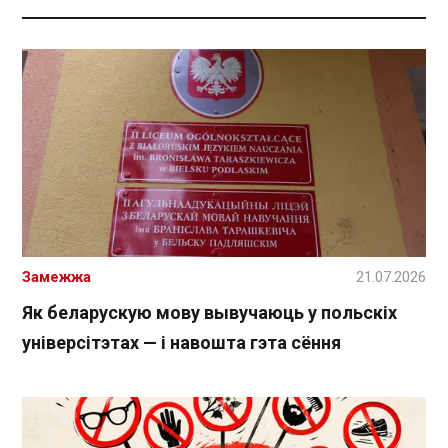
Замежжа
21.07.2026
Як беларускую мову вывучаюць у польскіх
універсітэтах — і навошта гэта сёння