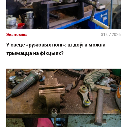
Эканоміка
31.07.2026
У свеце «ружовых поні»: ці доўга можна
трымацца на фікцыях?