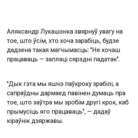
Аляксандр Лукашэнка звярнуў увагу на
тое, што ўсім, хто хоча зарабіць, будзе
дадзена такая магчымасць: "Не хочаш
працаваць — заплаці сярэдні падатак".
"Дык гэта мы яшчэ паўкроку зрабілі, а
сапраўдны дармаед павінен думаць пра
тое, што заўтра мы зробім другі крок, каб
прымусіць яго працаваць", — дадаў
кіраўнік дзяржавы.