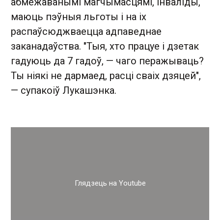
абмежаванымі магчымасцямі, інваліды,
маюць пэўныя льготы і на іх
распаўсюджваецца адпаведнае
заканадаўства. "Тыя, хто працуе і дзетак
гадуюць да 7 гадоў, — чаго перажываць?
Ты ніякі не дармаед, расці сваіх дзяцей",
— супакоіў Лукашэнка.
Глядзець на Youtube