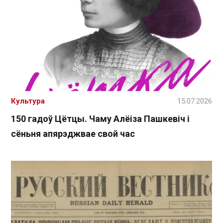
Культура
15.07.2026
150 гадоў Цётцы. Чаму Алёіза Пашкевіч і
сёньня апярэджвае свой час