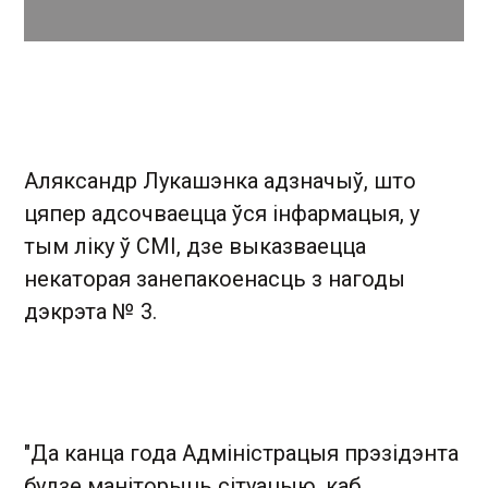
Аляксандр Лукашэнка адзначыў, што
цяпер адсочваецца ўся інфармацыя, у
тым ліку ў СМІ, дзе выказваецца
некаторая занепакоенасць з нагоды
дэкрэта № 3.
"Да канца года Адміністрацыя прэзідэнта
будзе маніторыць сітуацыю, каб,