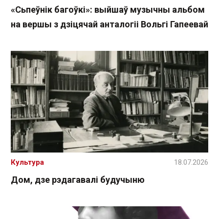
«Сьпеўнік багоўкі»: выйшаў музычны альбом
на вершы з дзіцячай анталогіі Вольгі Гапеевай
Культура
18.07.2026
Дом, дзе рэдагавалі будучыню