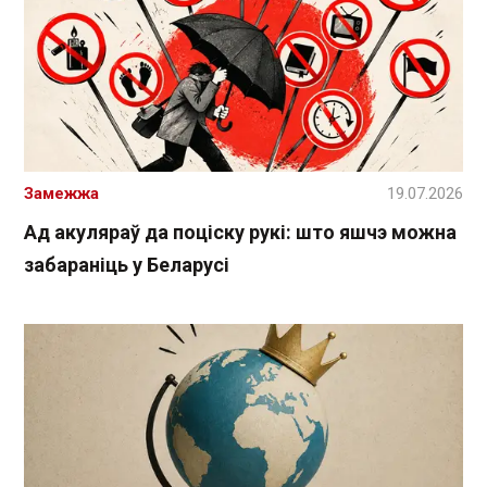
Замежжа
19.07.2026
Ад акуляраў да поціску рукі: што яшчэ можна
забараніць у Беларусі