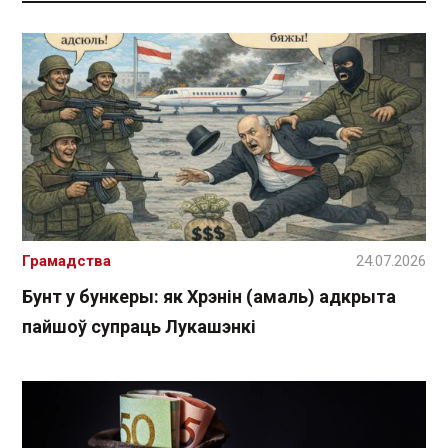
Грамадства
24.07.2026
Бунт у бункеры: як Хрэнін (амаль) адкрыта
пайшоў супраць Лукашэнкі