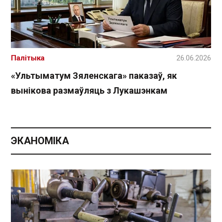
Палітыка
26.06.2026
«Ультыматум Зяленскага» паказаў, як
вынікова размаўляць з Лукашэнкам
ЭКАНОМІКА