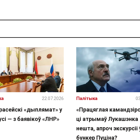
ка
22.07.2026
Палітыка
03
расейскі «дыплямат» у
«Працяглая камандзіро
сі — з баявікоў «ЛНР»
ці атрымаў Лукашэнка
нешта, апроч экскурсіі 
бункер Пуціна?