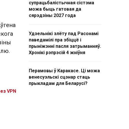
супрацьбалістычная сістэма
можа быць гатовая да
сярэдзіны 2027 года
Аўгена
скога
Удзельнікі злёту пад Расонамі
паведамілі пра збіццё і
зіны
прыніжэнні пасля затрыманняў.
олю.
Хронікі рэпрэсій 4 жніўня
Перамовы ў Каракасе. Ці можа
венесуэльскі сцэнар стаць
прыкладам для Беларусі?
без VPN