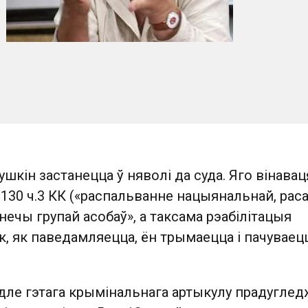
шкін застанецца ў няволі да суда. Яго вінава
.130 ч.3 КК («распальванне нацыянальнай, рас
ечы групай асобаў», а таксама рэабілітацыя
к, як паведамляецца, ён трымаецца і пачуваец
дле гэтага крымінальнага артыкулу прадугле