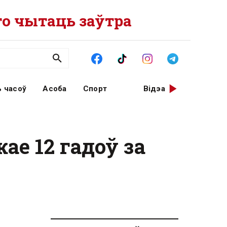
о чытаць заўтра
 часоў
Асоба
Спорт
Відэа
е 12 гадоў за