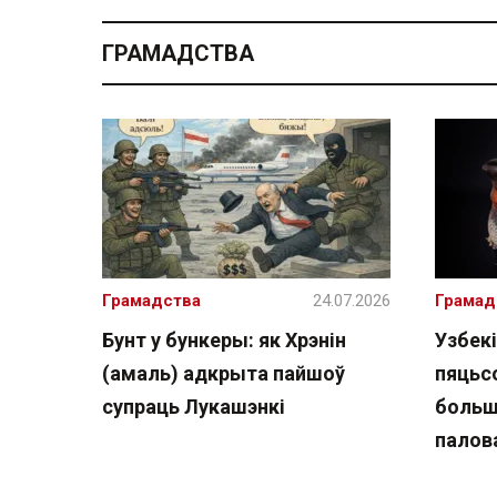
ГРАМАДСТВА
Грамадства
24.07.2026
Грамад
Бунт у бункеры: як Хрэнін
Узбекі
(амаль) адкрыта пайшоў
пяцьсо
супраць Лукашэнкі
больш
палов