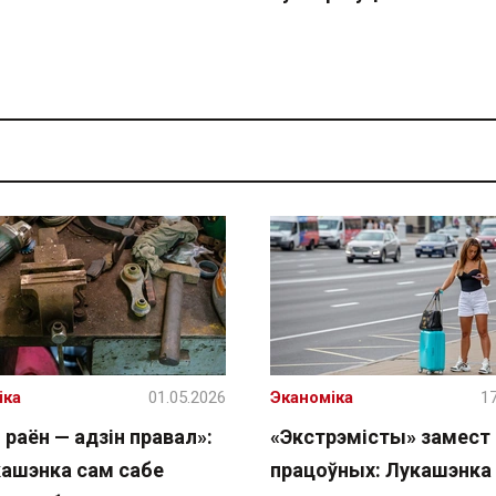
іка
01.05.2026
Эканоміка
17
 раён — адзін правал»:
«Экстрэмісты» замест
кашэнка сам сабе
працоўных: Лукашэнка