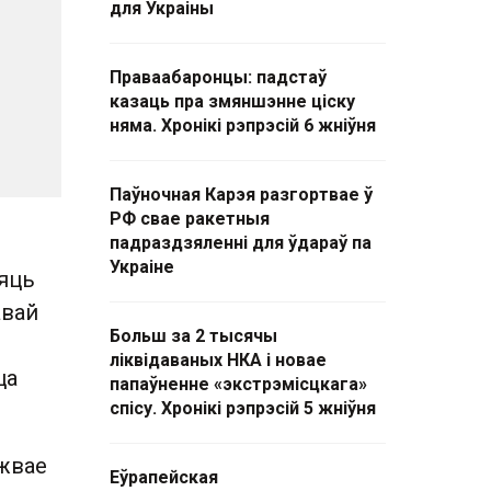
для Украіны
Праваабаронцы: падстаў
казаць пра змяншэнне ціску
няма. Хронікі рэпрэсій 6 жніўня
Паўночная Карэя разгортвае ў
РФ свае ракетныя
падраздзяленні для ўдараў па
Украіне
цяць
авай
Больш за 2 тысячы
ліквідаваных НКА і новае
ца
папаўненне «экстрэмісцкага»
спісу. Хронікі рэпрэсій 5 жніўня
джвае
Еўрапейская