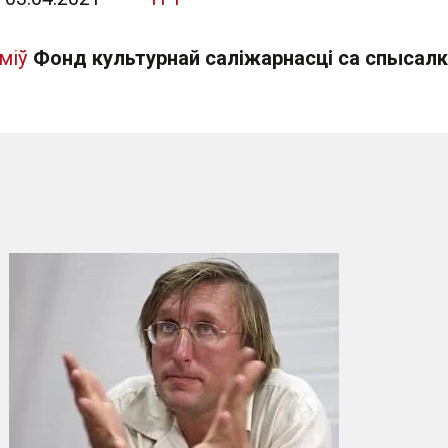
міў
Фонд культурнай саліжарнасці са спысалк