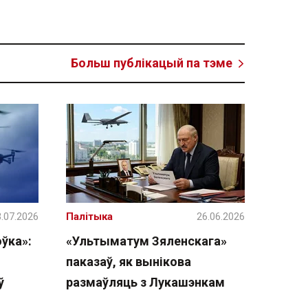
Больш публікацый па тэме
.07.2026
Палітыка
26.06.2026
ўка»:
«Ультыматум Зяленскага»
паказаў, як вынікова
ў
размаўляць з Лукашэнкам