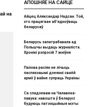
АПОШНЯЕ НА САЙЦЕ
ай на
Айцец Аляксандар Надсан. Той,
хто працягвае аб'ядноўваць
беларусаў
Беларусь запатрабавала ад
Польшчы выдаць журналіста.
Хронікі рэпрэсій 7 жніўня
Палова расіян не лічыць
паспяховымі дзеянні сваёй
арміі ў вайне супраць Украіны
Са спадзевам на Чалавека-
павука: навошта ў Беларусі
будуюць патэнцыйныя мэты