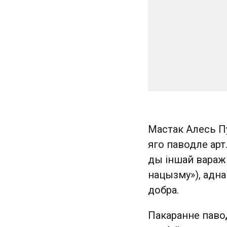
Мастак Алесь Пу
яго паводле арт
ды іншай варажн
нацызму»), адна
добра.
Пакаранне паво