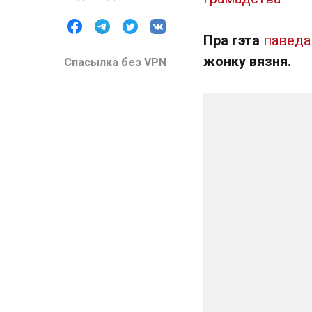
Пра гэта
паведа
жонку вязня.
Спасылка без VPN