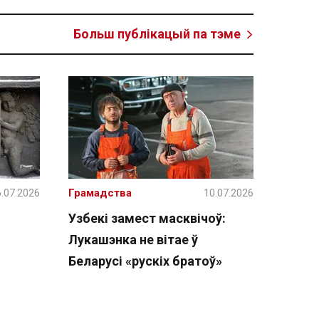
Больш публікацый па тэме
.07.2026
Грамадства
10.07.2026
Узбекі замест масквічоў:
Лукашэнка не вітае ў
Беларусі «рускіх братоў»