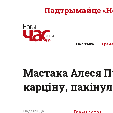
Падтрымайце «Но
Палітыка
Грам
Мастака Алеся П
карціну, пакінул
Грамадства