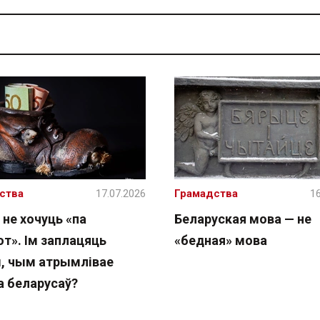
ства
17.07.2026
Грамадства
16
 не хочуць «па
Беларуская мова — не
т». Ім заплацяць
«бедная» мова
, чым атрымлівае
а беларусаў?