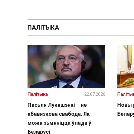
ПАЛІТЫКА
Палітыка
22.07.2026
Паліты
Пасьля Лукашэнкі – не
Новы 
абавязкова свабода. Як
Белару
можа зьмяніцца ўлада ў
Беларусі