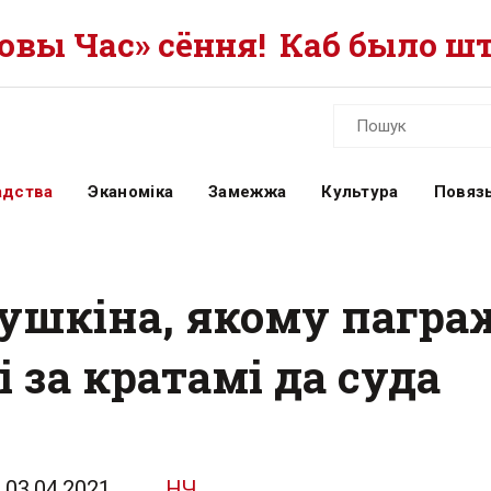
вы Час» сёння!
Каб было шт
адства
Эканоміка
Замежжа
Культура
Повязь
ушкіна, якому пагража
і за кратамі да суда
03.04.2021
НЧ