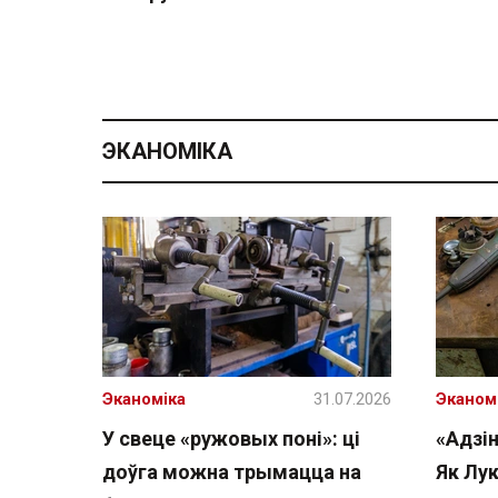
ЭКАНОМІКА
Эканоміка
31.07.2026
Эканом
У свеце «ружовых поні»: ці
«Адзін
доўга можна трымацца на
Як Лу