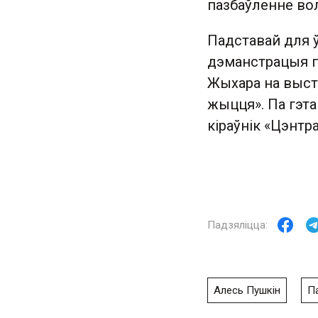
пазбаўленне волі
Падставай для 
дэманстрацыя п
Жыхара на выст
жыцця». Па гэта
кіраўнік «Цэнтр
Алесь Пушкін
П