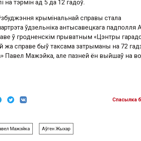
 на тэрмін ад 5 да 12 гадоў.
ўзбуджэння крымінальнай справы стала
артрэта ўдзельніка антысавецкага падполля 
аве ў гродненскім прыватным «Цэнтры гарад
й жа справе быў таксама затрыманы на 72 гад
а» Павел Мажэйка, але пазней ён выйшаў на в
Спасылка 
авел Мажэйка
Аўген Жыхар