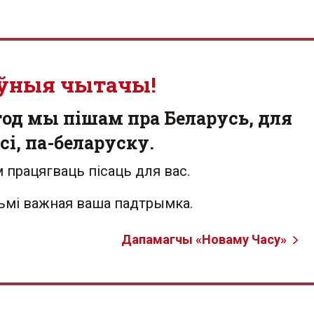
ўныя чытачы!
од мы пішам пра Беларусь, для
сі, па-беларуску.
 працягваць пісаць для вас.
льмі важная ваша падтрымка.
Дапамагчы «Новаму Часу»