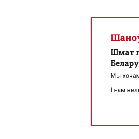
Шано
Шмат г
Белару
Мы хочам
І нам ве