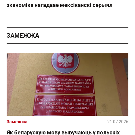
эканоміка нагадвае мексіканскі серыял
ЗАМЕЖЖА
Замежжа
21.07.2026
Як беларускую мову вывучаюць у польскіх