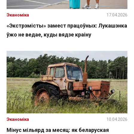
Эканоміка
17.04.2026
«Экстрэмісты» замест працоўных: Лукашэнка
ўжо не ведае, куды вядзе краіну
Эканоміка
10.04.2026
Мінус мільярд за месяц: як беларуская