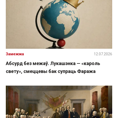
Замежжа
12.07.2026
Абсурд без межаў. Лукашэнка — «кароль
свету», смеццевы бак супраць Фаража