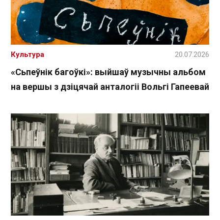
Культура
20.07.2026
«Сьпеўнік багоўкі»: выйшаў музычны альбом
на вершы з дзіцячай анталогіі Вольгі Гапеевай