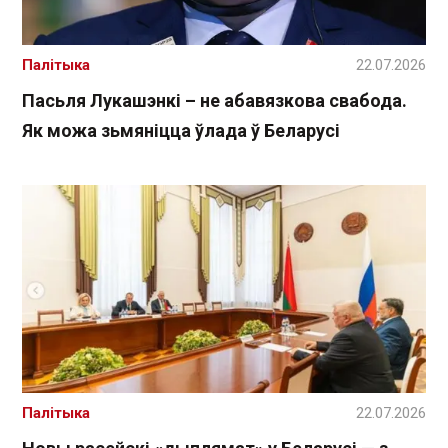
Палітыка
22.07.2026
Пасьля Лукашэнкі – не абавязкова свабода.
Як можа зьмяніцца ўлада ў Беларусі
Палітыка
22.07.2026