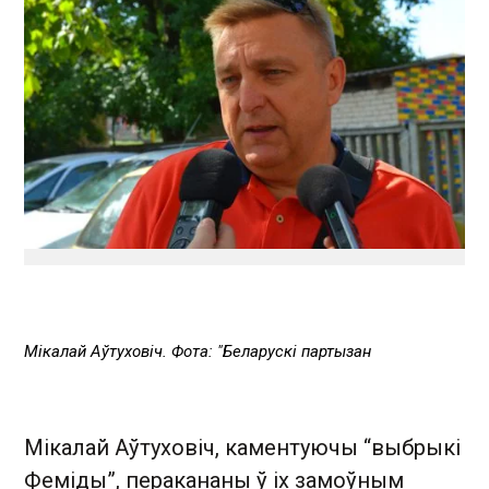
Мікалай Аўтуховіч. Фота: "Беларускі партызан
Мікалай Аўтуховіч, каментуючы “выбрыкі
Феміды”, перакананы ў іх замоўным