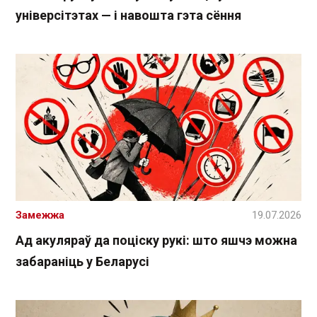
універсітэтах — і навошта гэта сёння
Замежжа
19.07.2026
Ад акуляраў да поціску рукі: што яшчэ можна
забараніць у Беларусі