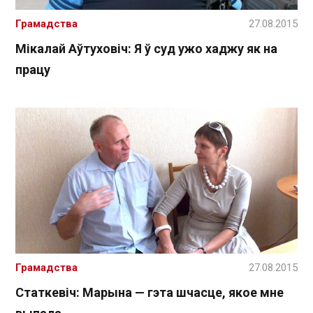
Грамадства
27.08.2015
Мікалай Аўтуховіч: Я ў суд ужо хаджу як на
працу
Грамадства
27.08.2015
Статкевіч: Марына — гэта шчасце, якое мне