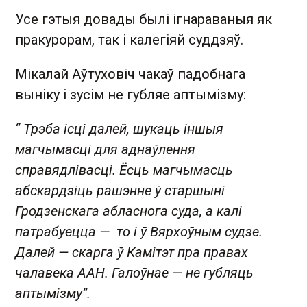
Усе гэтыя довады былі ігнараваныя як
пракурорам, так і калегіяй суддзяў.
Мікалай Аўтуховіч чакаў падобнага
выніку і зусім не губляе аптымізму:
“ Трэба ісці далей, шукаць іншыя
магчымасці для аднаўлення
справядлівасці. Ёсць магчымасць
абскардзіць рашэнне ў старшыні
Гродзенскага абласнога суда, а калі
патрабуецца — то і ў Вярхоўным судзе.
Далей — скарга ў Камітэт пра правах
чалавека ААН. Галоўнае — не губляць
аптымізму”.