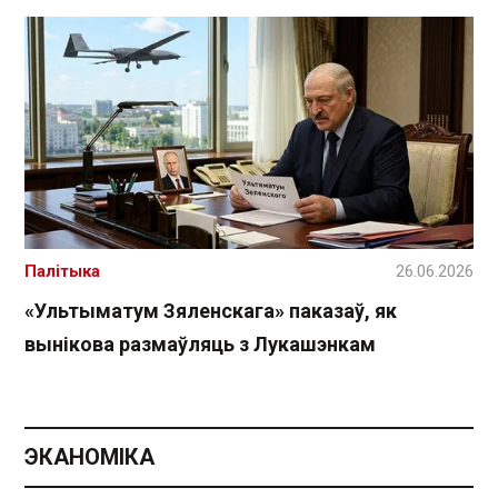
Палітыка
26.06.2026
«Ультыматум Зяленскага» паказаў, як
вынікова размаўляць з Лукашэнкам
ЭКАНОМІКА