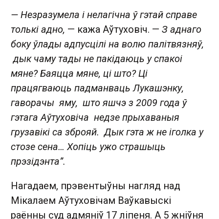
— Незразумела і нелагічна ў гэтай справе
толькі адно,
— кажа Аўтуховіч. —
З аднаго
боку ўлады адпусцілі на волю палітвязняў,
дык чаму тады не пакідаюць у спакоі
мяне? Баяцца мяне, ці што? Ці
працягваюць падманваць Лукашэнку,
гаворачы яму, што яшчэ з 2009 года ў
гэтага Аўтуховіча недзе прыхаваныя
грузавікі са зброяй. Дык гэта ж не іголка у
стозе сена… Хопіць ужо страшыць
прэзідэнта”.
Нагадаем, прэвентыўны нагляд над
Мікалаем Аўтуховічам Ваўкавыскі
раённы суд адмяніў 17 ліпеня. А 5 жніўня