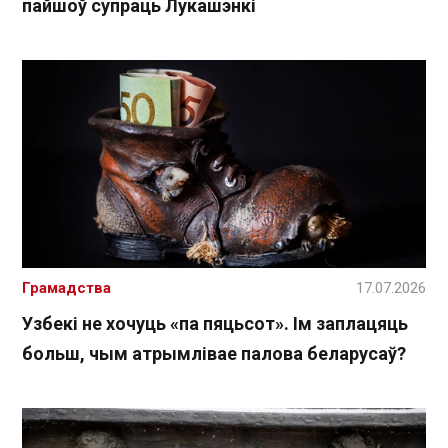
пайшоў супраць Лукашэнкі
Грамадства
17.07.2026
Узбекі не хочуць «па пяцьсот». Ім заплацяць
больш, чым атрымлівае палова беларусаў?