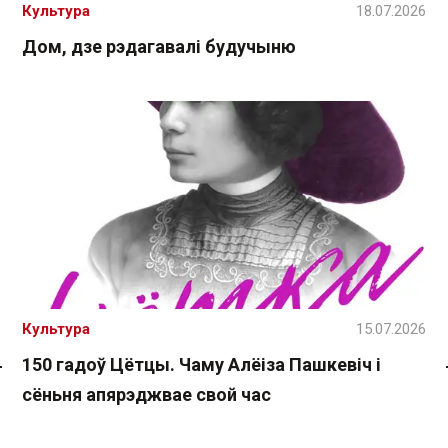
Культура
18.07.2026
Дом, дзе рэдагавалі будучыню
Культура
15.07.2026
150 гадоў Цётцы. Чаму Алёіза Пашкевіч і
Спасылка без VPN
сёньня апярэджвае свой час