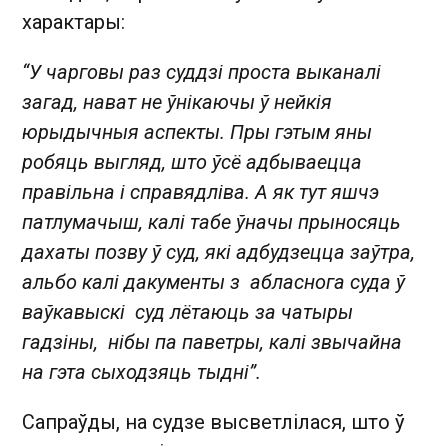
характары:
“У чарговы раз суддзі проста выканалі
загад, нават не ўнікаючы ў нейкія
юрыдычныя аспекты. Пры гэтым яны
робяць выгляд, што ўсё адбываецца
правільна і справядліва. А як тут яшчэ
патлумачыш, калі табе ўначы прыносяць
дахаты позву ў суд, які адбудзецца заўтра,
альбо калі дакументы з абласнога суда ў
ваўкавыскі суд лётаюць за чатыры
гадзіны, нібы па паветры, калі звычайна
на гэта сыходзяць тыдні”.
Сапраўды, на судзе высветлілася, што ў