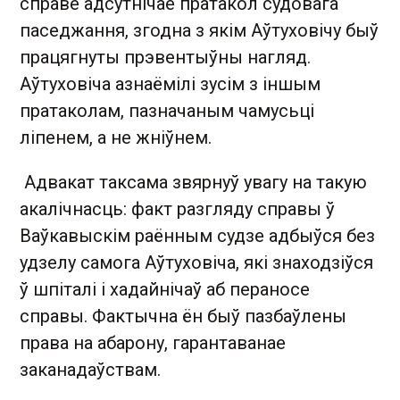
справе адсутнічае пратакол судовага
паседжання, згодна з якім Аўтуховічу быў
працягнуты прэвентыўны нагляд.
Аўтуховіча азнаёмілі зусім з іншым
пратаколам, пазначаным чамусьці
ліпенем, а не жніўнем.
Адвакат таксама звярнуў увагу на такую
акалічнасць: факт разгляду справы ў
Ваўкавыскім раённым судзе адбыўся без
удзелу самога Аўтуховіча, які знаходзіўся
ў шпіталі і хадайнічаў аб пераносе
справы. Фактычна ён быў пазбаўлены
права на абарону, гарантаванае
заканадаўствам.