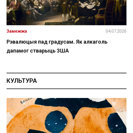
Замежжа
04.07.2026
Рэвалюцыя пад градусам. Як алкаголь
дапамог стварыць ЗША
КУЛЬТУРА