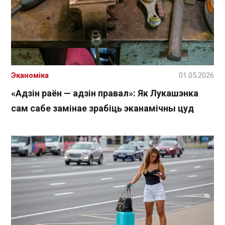
Эканоміка
01.05.2026
«Адзін раён — адзін правал»: Як Лукашэнка
сам сабе замінае зрабіць эканамічны цуд