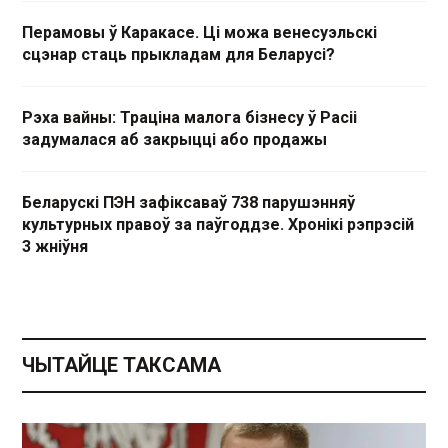
Перамовы ў Каракасе. Ці можа венесуэльскі
сцэнар стаць прыкладам для Беларусі?
Рэха вайны: Траціна малога бізнесу ў Расіі
задумалася аб закрыцці або продажы
Беларускі ПЭН зафіксаваў 738 парушэнняў
культурных правоў за паўгоддзе. Хронікі рэпрэсій
3 жніўня
ЧЫТАЙЦЕ ТАКСАМА