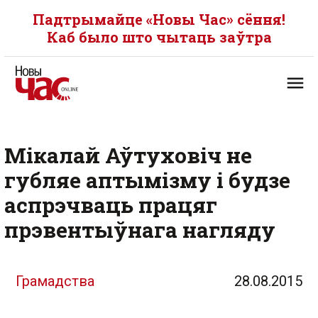
Падтрымайце «Новы Час» сёння!
Каб было што чытаць заўтра
Мікалай Аўтуховіч не
губляе аптымізму і будзе
аспрэчваць працяг
прэвентыўнага нагляду
Грамадства
28.08.2015