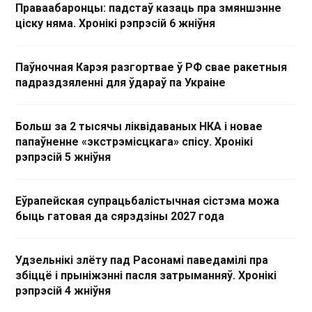
Праваабаронцы: падстаў казаць пра змяншэнне
ціску няма. Хронікі рэпрэсій 6 жніўня
Паўночная Карэя разгортвае ў РФ свае ракетныя
падраздзяленні для ўдараў па Украіне
Больш за 2 тысячы ліквідаваных НКА і новае
папаўненне «экстрэмісцкага» спісу. Хронікі
рэпрэсій 5 жніўня
Еўрапейская супрацьбалістычная сістэма можа
быць гатовая да сярэдзіны 2027 года
Удзельнікі злёту пад Расонамі паведамілі пра
збіццё і прыніжэнні пасля затрыманняў. Хронікі
рэпрэсій 4 жніўня