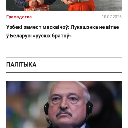
Грамадства
10.07.2026
Узбекі замест масквічоў: Лукашэнка не вітае
ў Беларусі «рускіх братоў»
ПАЛІТЫКА