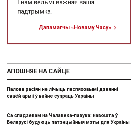
І нам вельмі важная ваша
падтрымка.
Дапамагчы «Новаму Часу»
АПОШНЯЕ НА САЙЦЕ
Палова расіян не лічыць паспяховымі дзеянні
сваёй арміі ў вайне супраць Украіны
Са спадзевам на Чалавека-павука: навошта ў
Беларусі будуюць патэнцыйныя мэты для Украіны