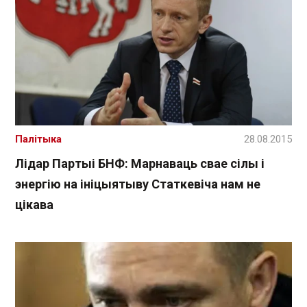
Палітыка
28.08.2015
Лідар Партыі БНФ: Марнаваць свае сілы і
энергію на ініцыятыву Статкевіча нам не
цікава