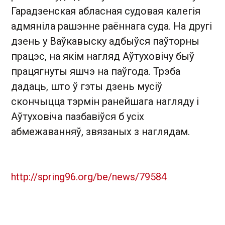
Гарадзенская абласная судовая калегія
адмяніла рашэнне раённага суда. На другі
дзень у Ваўкавыску адбыўся паўторны
працэс, на якім нагляд Аўтуховічу быў
працягнуты яшчэ на паўгода. Трэба
дадаць, што ў гэты дзень мусіў
скончыцца тэрмін ранейшага нагляду і
Аўтуховіча пазбавіўся б усіх
абмежаванняў, звязаных з наглядам.
http://spring96.org/be/news/79584