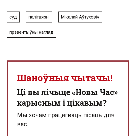
суд
палітвязні
Мікалай Аўтуховіч
прэвентыўны нагляд
Шаноўныя чытачы!
Ці вы лічыце «Новы Час»
карысным і цікавым?
Мы хочам працягваць пісаць для
вас.