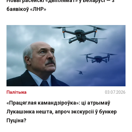
Новы расейскі «дыплямат» у Беларусі — з
баявікоў «ЛНР»
Палітыка
03.07.2026
«Працяглая камандзіроўка»: ці атрымаў
Лукашэнка нешта, апроч экскурсіі ў бункер
Пуціна?