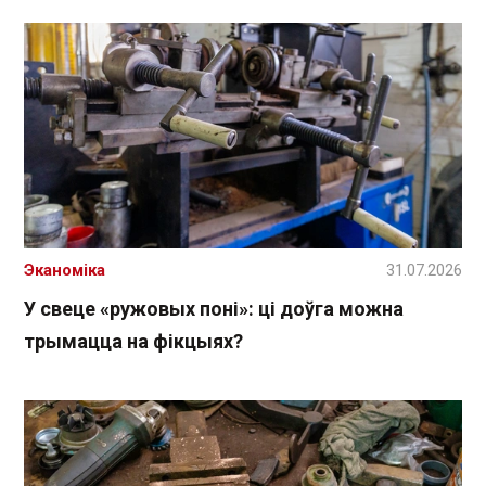
Эканоміка
31.07.2026
У свеце «ружовых поні»: ці доўга можна
трымацца на фікцыях?