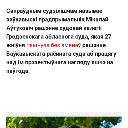
Сапраўдным судзілішчам называе
ваўкавыскі прадпрымальнік Мікалай
Аўтуховіч рашэнне судовай калегіі
Гродзенскага абласнога суда, якая 27
жніўня
пакінула без зменаў
рашэнне
Ваўкавыскага раённага суда аб працягу
над ім прэвентыўнага нагляду яшчэ на
паўгода.