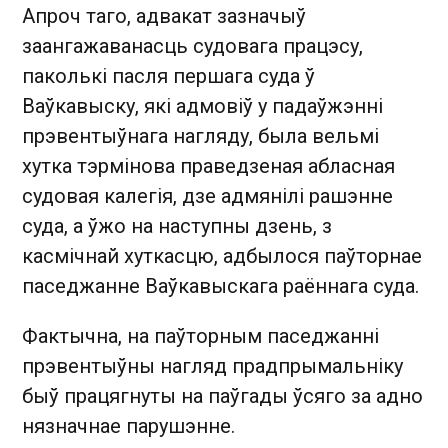
Апроч таго, адвакат зазначыў
заангажаванасць судовага працэсу,
паколькі пасля першага суда ў
Ваўкавыску, які адмовіў у падаўжэнні
прэвентыўнага нагляду, была вельмі
хутка тэрмінова праведзеная абласная
судовая калегія, дзе адмянілі рашэнне
суда, а ўжо на наступны дзень, з
касмічнай хуткасцю, адбылося паўторнае
паседжанне Ваўкавыскага раённага суда.
Фактычна, на паўторным паседжанні
прэвентыўны нагляд прадпрымальніку
быў працягнуты на паўгады ўсяго за адно
нязначнае парушэнне.