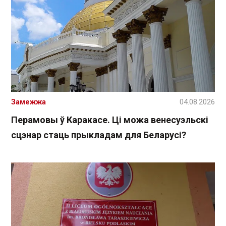
Замежжа
04.08.2026
Перамовы ў Каракасе. Ці можа венесуэльскі
сцэнар стаць прыкладам для Беларусі?