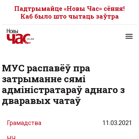
Падтрымайце «Новы Час» сёння!
Каб было што чытаць заўтра
МУС распавёў пра
затрыманне сямі
адміністратараў аднаго з
дваравых чатаў
Грамадства
11.03.2021
НЧ