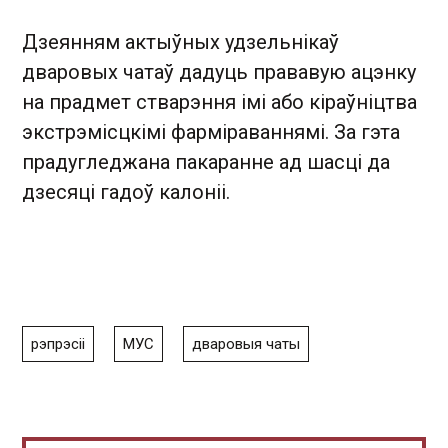
Дзеянням актыўных удзельнікаў
дваровых чатаў дадуць прававую ацэнку
на прадмет стварэння імі або кіраўніцтва
экстрэмісцкімі фарміраваннямі. За гэта
прадугледжана пакаранне ад шасці да
дзесяці гадоў калоніі.
рэпрэсіі
МУС
дваровыя чаты