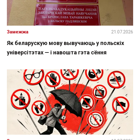
Замежжа
21.07.2026
Як беларускую мову вывучаюць у польскіх
універсітэтах — і навошта гэта сёння