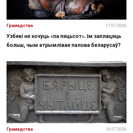
Грамадства
17.07.2026
Узбекі не хочуць «па пяцьсот». Ім заплацяць
больш, чым атрымлівае палова беларусаў?
Грамадства
16.07.2026