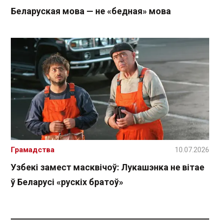
Беларуская мова — не «бедная» мова
Грамадства
10.07.2026
Узбекі замест масквічоў: Лукашэнка не вітае
ў Беларусі «рускіх братоў»