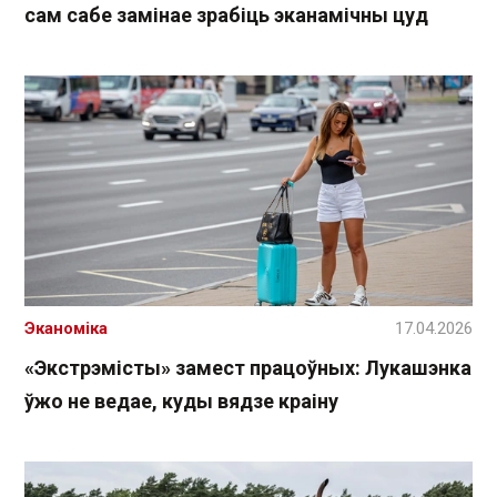
сам сабе замінае зрабіць эканамічны цуд
Эканоміка
17.04.2026
«Экстрэмісты» замест працоўных: Лукашэнка
ўжо не ведае, куды вядзе краіну