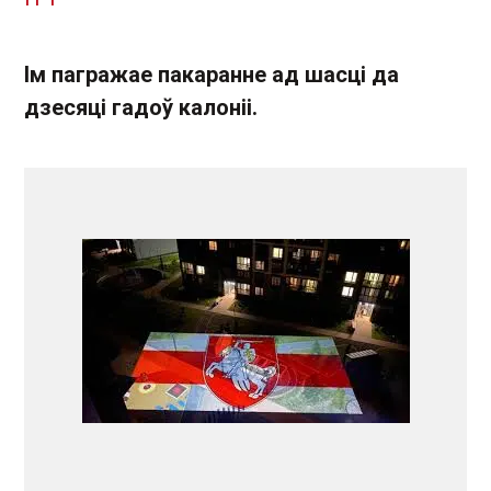
Ім пагражае пакаранне ад шасці да
дзесяці гадоў калоніі.