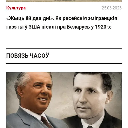
Культура
25.06.2026
«Жыць ёй два дні». Як расейскія эмігранцкія
газэты ў ЗША пісалі пра Беларусь у 1920-х
ПОВЯЗЬ ЧАСОЎ