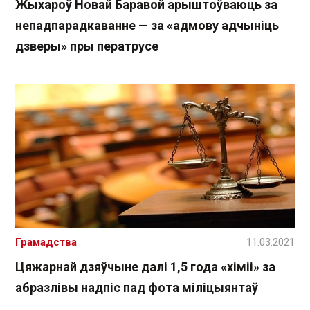
Жыхароў Новай Баравой арыштоўваюць за
непадпарадкаванне — за «адмову адчыніць
дзверы» пры ператрусе
Грамадства
11.03.2021
Цяжарнай дзяўчыне далі 1,5 года «хіміі» за
абразлівы надпіс пад фота міліцыянтаў