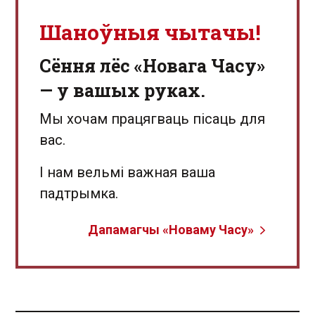
Шаноўныя чытачы!
Сёння лёс «Новага Часу»
— у вашых руках.
Мы хочам працягваць пісаць для
вас.
І нам вельмі важная ваша
падтрымка.
Дапамагчы «Новаму Часу»