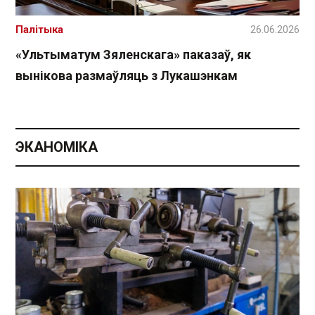
Палітыка
26.06.2026
«Ультыматум Зяленскага» паказаў, як
вынікова размаўляць з Лукашэнкам
ЭКАНОМІКА