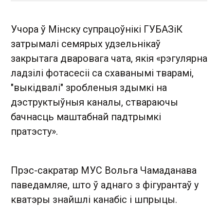
Учора ў Мінску супрацоўнікі ГУБАЗіК
затрымалі семярых удзельнікаў
закрытага дваровага чата, якія «рэгулярна
ладзілі фотасесіі са схаванымі тварамі,
"выкідвалі" зробленыя здымкі на
дэструктыўныя каналы, ствараючы
бачнасць маштабнай падтрымкі
пратэсту».
Прэс-сакратар МУС Вольга Чамаданава
паведамляе, што ў аднаго з фігурантаў у
кватэры знайшлі канабіс і шпрыцы.