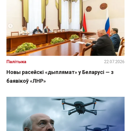
Палітыка
22.07.2026
Новы расейскі «дыплямат» у Беларусі — з
баявікоў «ЛНР»