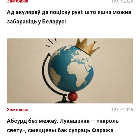
Замежжа
19.07.2026
Ад акуляраў да поціску рукі: што яшчэ можна
забараніць у Беларусі
Замежжа
12.07.2026
Абсурд без межаў. Лукашэнка — «кароль
свету», смеццевы бак супраць Фаража