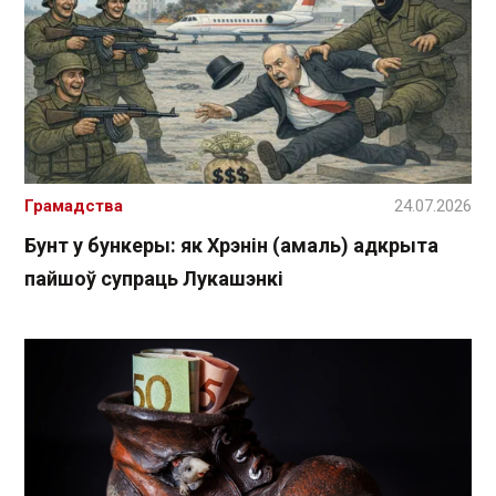
Грамадства
24.07.2026
Бунт у бункеры: як Хрэнін (амаль) адкрыта
пайшоў супраць Лукашэнкі