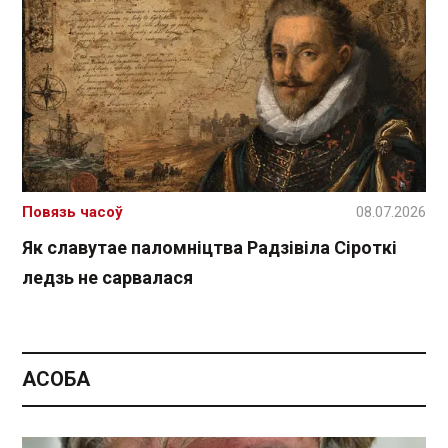
Повязь часоў
08.07.2026
Як славутае паломніцтва Радзівіла Сіроткі
ледзь не сарвалася
АСОБА