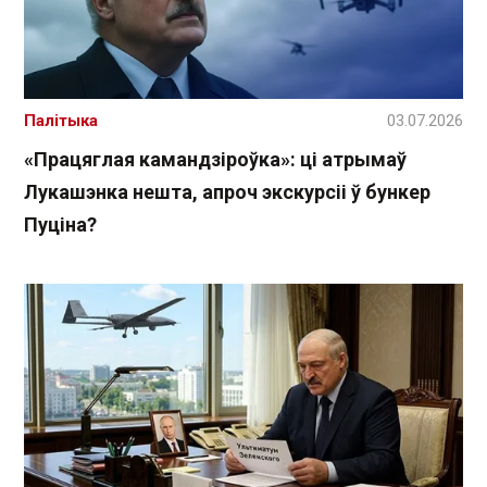
Палітыка
03.07.2026
«Працяглая камандзіроўка»: ці атрымаў
Лукашэнка нешта, апроч экскурсіі ў бункер
Пуціна?