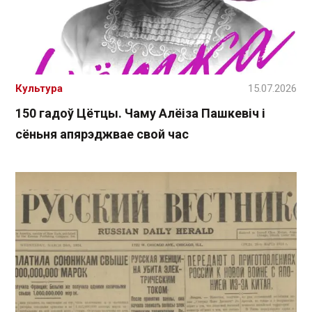
Культура
15.07.2026
150 гадоў Цётцы. Чаму Алёіза Пашкевіч і
сёньня апярэджвае свой час