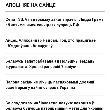
АПОШНЯЕ НА САЙЦЕ
Сенат ЗША падтрымаў законапраект Ліндсі Грэма
аб «пякельных» санкцыях супраць РФ
Айцец Аляксандар Надсан. Той, хто працягвае
аб'ядноўваць беларусаў
Беларусь запатрабавала ад Польшчы выдаць
журналіста. Хронікі рэпрэсій 7 жніўня
Палова расіян не лічыць паспяховымі дзеянні
сваёй арміі ў вайне супраць Украіны
Са спадзевам на Чалавека-павука: навошта ў
Беларусі будуюць патэнцыйныя мэты для Украіны