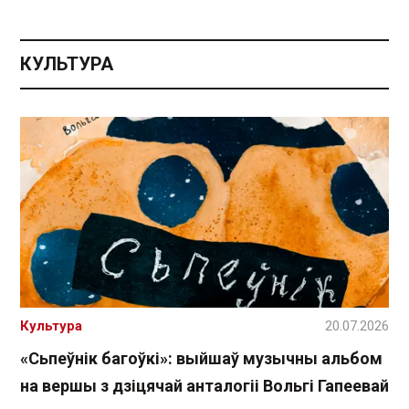
КУЛЬТУРА
Культура
20.07.2026
«Сьпеўнік багоўкі»: выйшаў музычны альбом
на вершы з дзіцячай анталогіі Вольгі Гапеевай