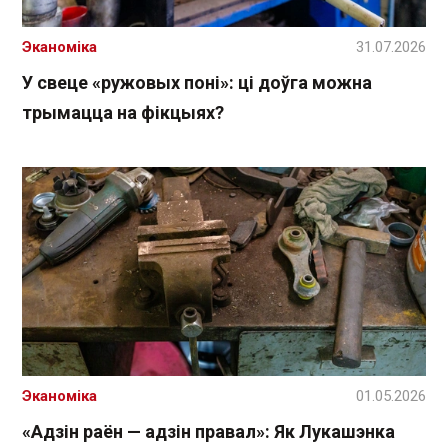
Эканоміка
31.07.2026
У свеце «ружовых поні»: ці доўга можна
трымацца на фікцыях?
Эканоміка
01.05.2026
«Адзін раён — адзін правал»: Як Лукашэнка