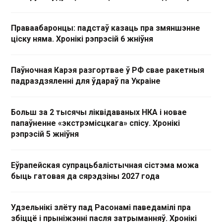
Праваабаронцы: падстаў казаць пра змяншэнне
ціску няма. Хронікі рэпрэсій 6 жніўня
Паўночная Карэя разгортвае ў РФ свае ракетныя
падраздзяленні для ўдараў па Украіне
Больш за 2 тысячы ліквідаваных НКА і новае
папаўненне «экстрэмісцкага» спісу. Хронікі
рэпрэсій 5 жніўня
Еўрапейская супрацьбалістычная сістэма можа
быць гатовая да сярэдзіны 2027 года
Удзельнікі злёту пад Расонамі паведамілі пра
збіццё і прыніжэнні пасля затрыманняў. Хронікі