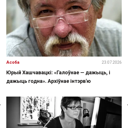
Асоба
23.07.2026
Юрый Хашчавацкі: «Галоўнае — дажыць, і
дажыць годна». Архіўнае інтэрв'ю
Спасылка без VPN