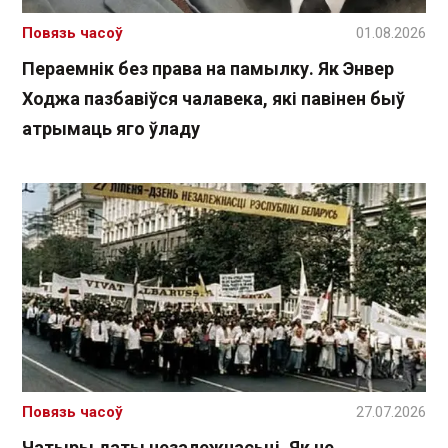
Повязь часоў
01.08.2026
Пераемнік без права на памылку. Як Энвер
Ходжа пазбавіўся чалавека, які павінен быў
атрымаць яго ўладу
Повязь часоў
27.07.2026
Чатыры даты незалежнасьці. Як не