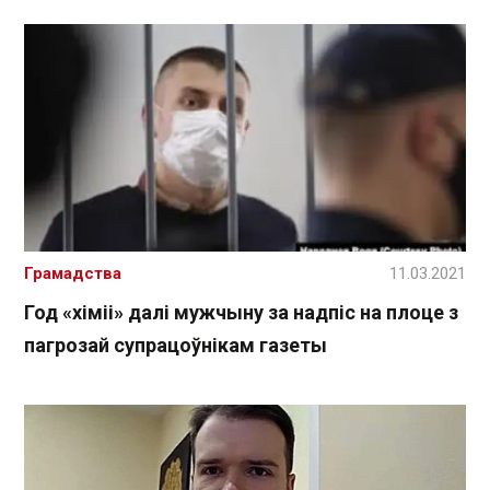
Грамадства
11.03.2021
Год «хіміі» далі мужчыну за надпіс на плоце з
пагрозай супрацоўнікам газеты