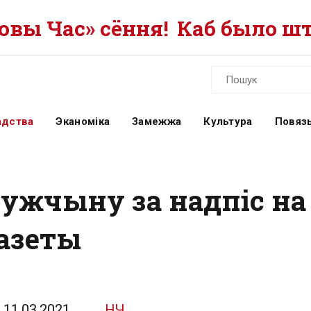
вы Час» сёння!
Каб было шт
адства
Эканоміка
Замежжа
Культура
Повязь
 мужчыну за надпіс на
азеты
11.03.2021
НЧ