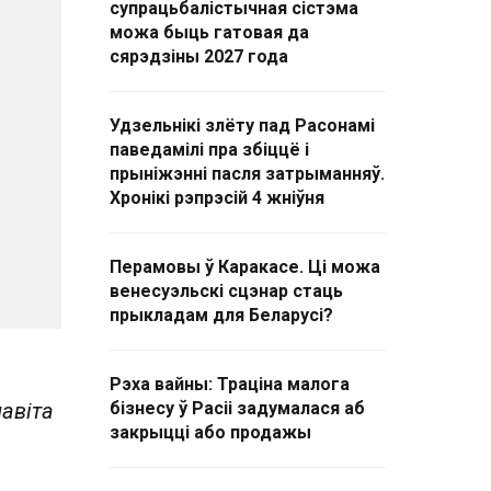
супрацьбалістычная сістэма
можа быць гатовая да
сярэдзіны 2027 года
Удзельнікі злёту пад Расонамі
паведамілі пра збіццё і
прыніжэнні пасля затрыманняў.
Хронікі рэпрэсій 4 жніўня
Перамовы ў Каракасе. Ці можа
венесуэльскі сцэнар стаць
прыкладам для Беларусі?
Рэха вайны: Траціна малога
навіта
бізнесу ў Расіі задумалася аб
закрыцці або продажы