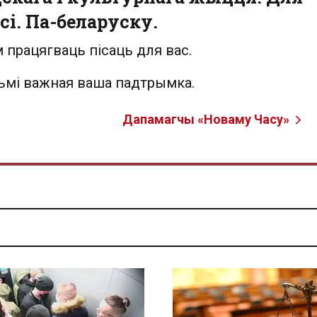
сі. Па-беларуску.
 працягваць пісаць для вас.
льмі важная ваша падтрымка.
Дапамагчы «Новаму Часу»