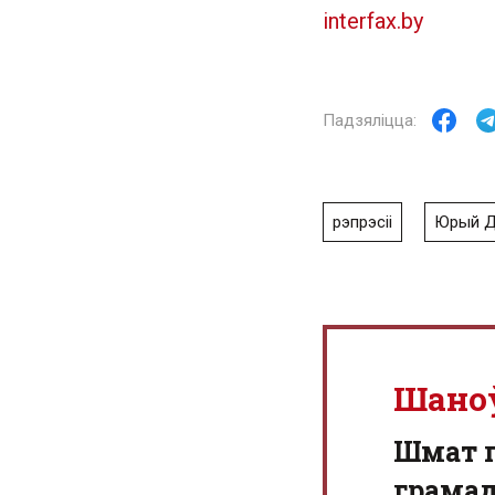
interfax.by
рэпрэсіі
Юрый Д
Шано
Шмат г
грамад