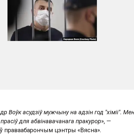
р Воўк асудзіў мужчыну на адзін год "хіміі". Ме
 прасіў для абвінавачанага пракурор
», —
 ў праваабарончым цэнтры «Вясна».