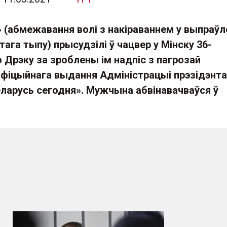
і» (абмежавання волі з накіраваннем у выпраў
ага тыпу) прысудзілі ў чацвер у Мінску 36-
Дрэку за зроблены ім надпіс з пагрозай
афіцыйнага выдання Адміністрацыі прэзідэнта
еларусь сегодня». Мужчына абвінавачваўся ў