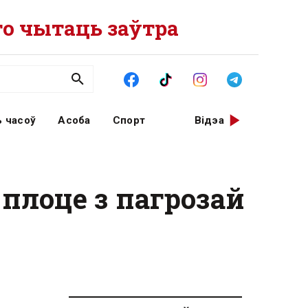
о чытаць заўтра
 часоў
Асоба
Спорт
Відэа
 плоце з пагрозай