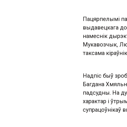
Пацярпелымі па
выдавецкага до
намеснік дырэкт
Мукавозчык, Люд
таксама кіраўні
Надпіс быў зроб
Багдана Хмяльні
падсудны. На ду
характар ​​і ўтр
супрацоўнікаў 