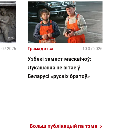
.07.2026
Грамадства
10.07.2026
Узбекі замест масквічоў:
Лукашэнка не вітае ў
Беларусі «рускіх братоў»
Больш публікацый па тэме