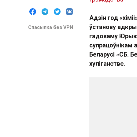
Адзін год «хімі
ўстанову адкрыт
Спасылка без VPN
гадоваму Юрыю 
супрацоўнікам 
Беларусі «СБ. Б
хуліганстве.