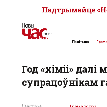
Падтрымайце «Но
Палітыка
Грам
Год «хіміі» далі
супрацоўнікам г
Грамадства