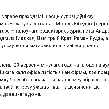
 справе праходзілі шэсць супрацоўнікаў
ма «Беларусь сегодня»: Міхаіл Лябедзік (пер
ара — галоўнага рэдактара), журналісты Андр
міла Гладкая, Дзмітрый Крат, Раман Рудзь, а
к упраўлення матэрыяльнага забеспячэння.
лены 23 верасня мінулага года на плоце па ву
цкага каля офіса лагістычнай фірмы, дзе пра
мку боку абвінавачання надпіс меў абразлівы
ымліваў пагрозу ўжыць гвалт у дачыненні да
выдавецкага дома.