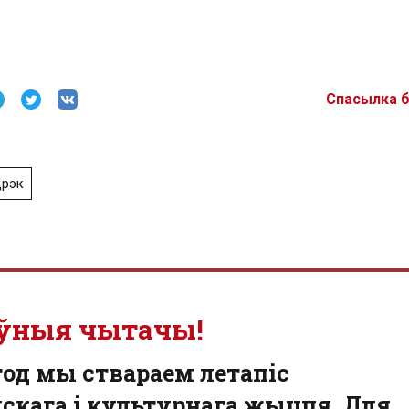
Спасылка 
рэк
ўныя чытачы!
од мы ствараем летапіс
скага і культурнага жыцця. Для