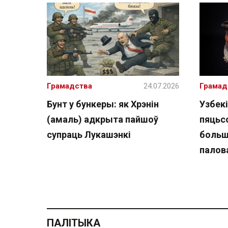
Грамадства
24.07.2026
Грамад
Бунт у бункеры: як Хрэнін
Узбекі
(амаль) адкрыта пайшоў
пяцьсо
супраць Лукашэнкі
больш
палов
ПАЛІТЫКА