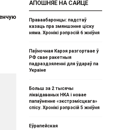
АПОШНЯЕ НА САЙЦЕ
ленчую
Праваабаронцы: падстаў
казаць пра змяншэнне ціску
няма. Хронікі рэпрэсій 6 жніўня
Паўночная Карэя разгортвае ў
РФ свае ракетныя
падраздзяленні для ўдараў па
Украіне
Больш за 2 тысячы
ліквідаваных НКА і новае
папаўненне «экстрэмісцкага»
спісу. Хронікі рэпрэсій 5 жніўня
Еўрапейская