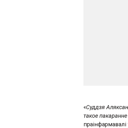
«
Суддзя Аляксанд
такое пакаранне
праінфармавалі