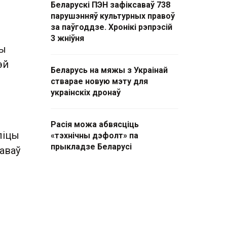
Беларускі ПЭН зафіксаваў 738
парушэнняў культурных правоў
за паўгоддзе. Хронікі рэпрэсій
3 жніўня
шы
эй
Беларусь на мяжы з Украінай
стварае новую мэту для
украінскіх дронаў
Расія можа абвясціць
ліцы
«тэхнічны дэфолт» па
прыкладзе Беларусі
цаваў