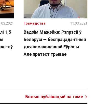
.03.2021
Грамадства
11.03.2021
і 1,5
Вадзім Мажэйка: Рэпрэсіі ў
вы
Беларусі — беспрэцэдэнтныя
ыянтаў
для пасляваеннай Еўропы.
Але пратэст трывае
Больш публікацый па тэме