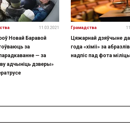
ства
11.03.2021
Грамадства
11
оў Новай Баравой
Цяжарнай дзяўчыне дал
оўваюць за
года «хіміі» за абразлі
парадкаванне — за
надпіс пад фота міліц
ву адчыніць дзверы»
ератрусе