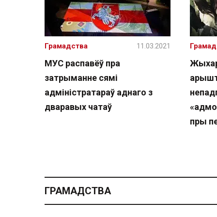
Грамадства
11.03.2021
Грамад
МУС распавёў пра
Жыхар
затрыманне сямі
арышт
адміністратараў аднаго з
непад
дваравых чатаў
«адмо
пры п
ГРАМАДСТВА