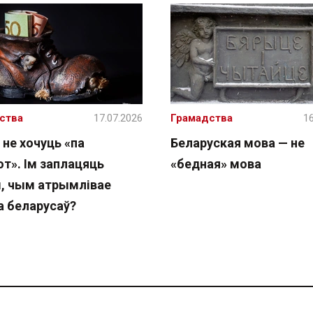
ства
17.07.2026
Грамадства
16
 не хочуць «па
Беларуская мова — не
т». Ім заплацяць
«бедная» мова
, чым атрымлівае
а беларусаў?