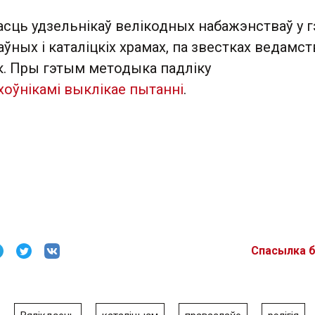
асць удзельнікаў велікодных набажэнстваў у 
аўных і каталіцкіх храмах, па звестках ведамст
к. Пры гэтым методыка падліку
хоўнікамі выклікае пытанні
.
Спасылка 