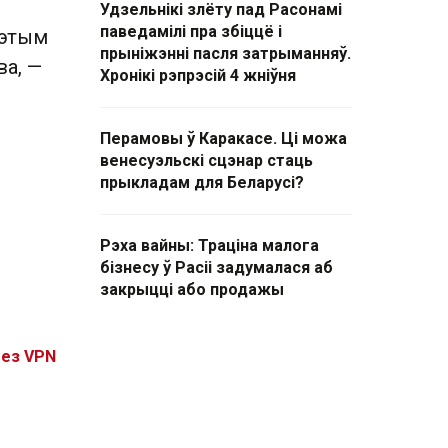
Удзельнікі злёту пад Расонамі
паведамілі пра збіццё і
гэтым
прыніжэнні пасля затрыманняў.
ва, —
Хронікі рэпрэсій 4 жніўня
Перамовы ў Каракасе. Ці можа
венесуэльскі сцэнар стаць
прыкладам для Беларусі?
Рэха вайны: Траціна малога
бізнесу ў Расіі задумалася аб
закрыцці або продажы
без VPN