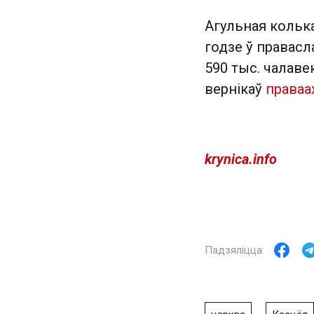
Агульная кольк
годзе ў правасл
590 тыс. чалаве
вернікаў
праваа
krynica.info