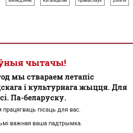
Вялікдзень
каталіцызм
праваслаўе
рэлігія
ўныя чытачы!
од мы ствараем летапіс
скага і культурнага жыцця. Для
сі. Па-беларуску.
 працягваць пісаць для вас.
льмі важная ваша падтрымка.