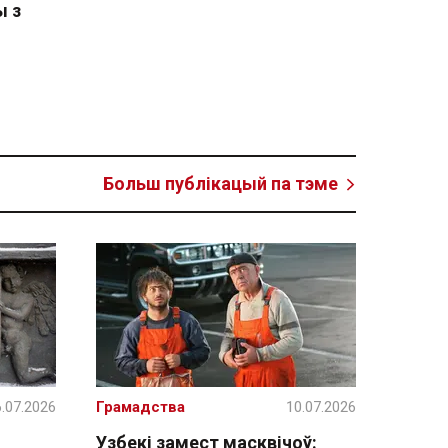
ы з
Больш публікацый па тэме
.07.2026
Грамадства
10.07.2026
Узбекі замест масквічоў: