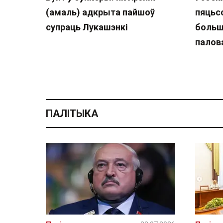
(амаль) адкрыта пайшоў
пяцьсо
супраць Лукашэнкі
больш
палов
ПАЛІТЫКА