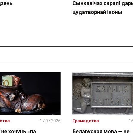
дзень
Сынкавічах скралі дар
цудатворнай іконы
ства
17.07.2026
Грамадства
16
 не хочуць «па
Беларуская мова — не