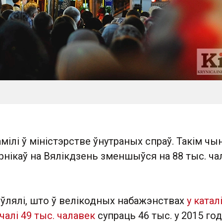
мілі ў міністэрстве ўнутраных спраў. Такім чы
рнікаў на Вялікдзень зменшыўся на 88 тыс. ча
яўлялі, што ў велікодных набажэнствах
у катал
чалі 49 тыс. чалавек
супраць 46 тыс. у 2015 год