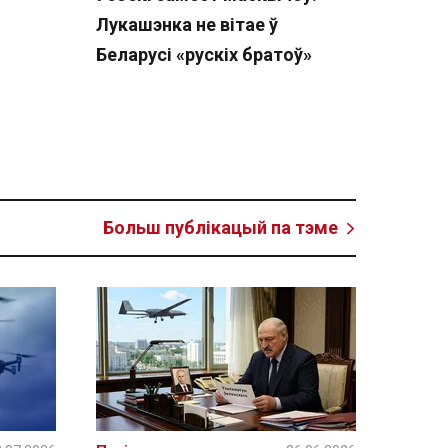
Лукашэнка не вітае ў
Беларусі «рускіх братоў»
Больш публікацый па тэме