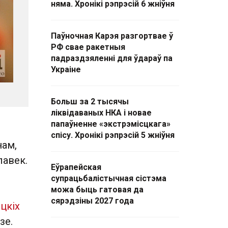
няма. Хронікі рэпрэсій 6 жніўня
Паўночная Карэя разгортвае ў
РФ свае ракетныя
падраздзяленні для ўдараў па
Украіне
Больш за 2 тысячы
ліквідаваных НКА і новае
папаўненне «экстрэмісцкага»
спісу. Хронікі рэпрэсій 5 жніўня
нам,
лавек.
Еўрапейская
супрацьбалістычная сістэма
можа быць гатовая да
сярэдзіны 2027 года
іцкіх
зе.