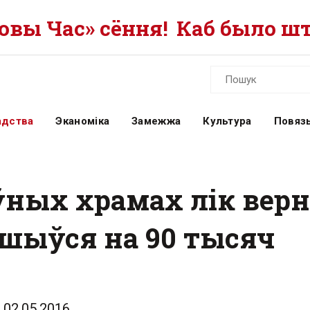
вы Час» сёння!
Каб было шт
адства
Эканоміка
Замежжа
Культура
Повязь
ўных храмах лік верн
шыўся на 90 тысяч
02.05.2016