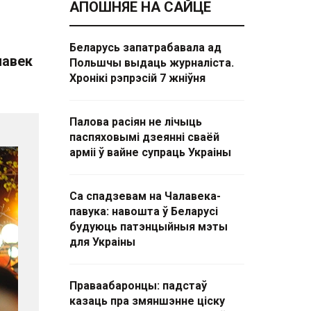
АПОШНЯЕ НА САЙЦЕ
Беларусь запатрабавала ад
лавек
Польшчы выдаць журналіста.
Хронікі рэпрэсій 7 жніўня
Палова расіян не лічыць
паспяховымі дзеянні сваёй
арміі ў вайне супраць Украіны
Са спадзевам на Чалавека-
павука: навошта ў Беларусі
будуюць патэнцыйныя мэты
для Украіны
Праваабаронцы: падстаў
казаць пра змяншэнне ціску