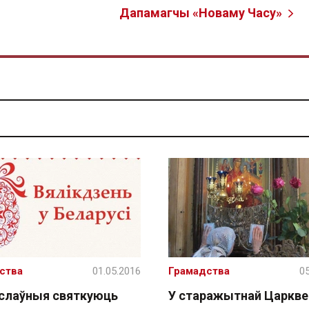
Дапамагчы «Новаму Часу»
ства
01.05.2016
Грамадства
05
слаўныя святкуюць
У старажытнай Царкве