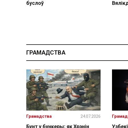
буслоў
Вялік
ГРАМАДСТВА
Грамадства
24.07.2026
Грамад
Бунт у бункеры: як Хрэнін
Узбекі