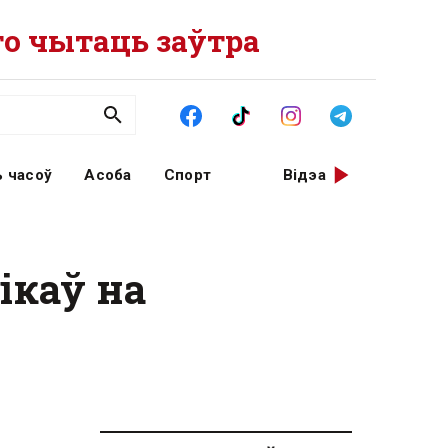
о чытаць заўтра
 часоў
Асоба
Спорт
Відэа
ікаў на