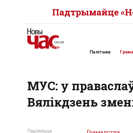
Падтрымайце «Но
Палітыка
Грам
МУС: у правасла
Вялікдзень змен
Грамадства