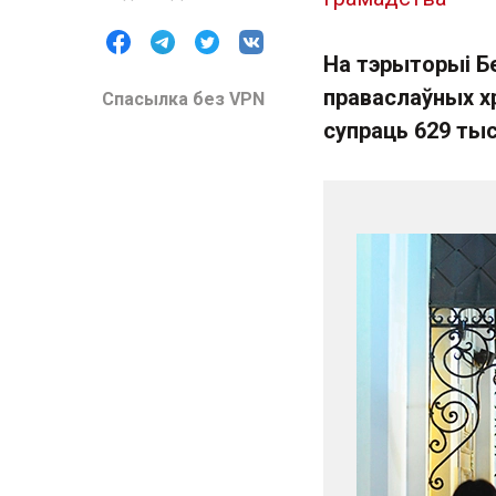
На тэрыторыі Бе
праваслаўных х
Спасылка без VPN
супраць 629 тыс