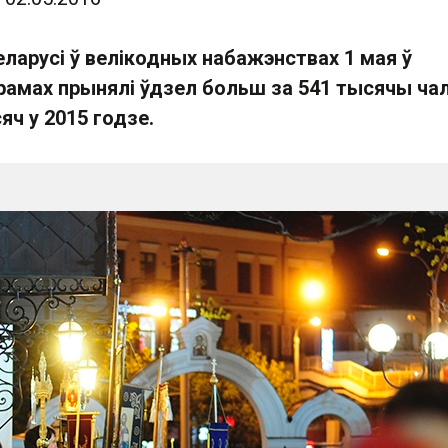
ларусі ў велікодных набажэнствах 1 мая ў
рамах прынялі ўдзел больш за 541 тысячы ча
яч у 2015 годзе.