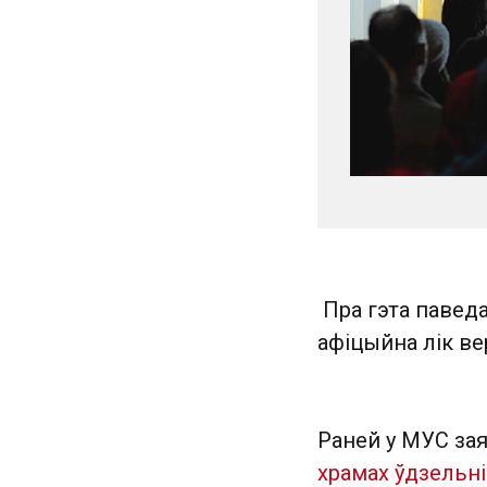
Пра гэта паведа
афіцыйна лік ве
Раней у МУС за
храмах ўдзельні