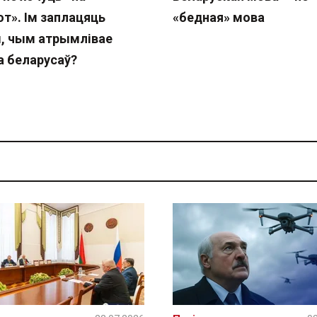
т». Ім заплацяць
«бедная» мова
, чым атрымлівае
а беларусаў?