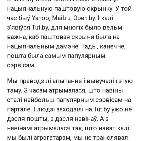
нацыянальную паштовую скрынку. У той
час быў Yahoo, Mail.ru, Open.by. І калі
з’явіўся Tut.by, для многіх было вельмі
важна, каб паштовая скрыня была на
нацыянальным дамэне. Тады, канечне,
пошта была самым папулярным
сэрвісам.
Мы праводзілі апытанне і вывучалі гэтую
тэму. З часам атрымалася, што навіны
сталі найбольш папулярным сэрвісам на
партале. І людзі заходзілі на Tut.by ужо не
дзеля пошты, а дзеля навінаў. А з
навінамі атрымалася так, што нават калі
мы былі агрэгатарам, мы не транслявалі