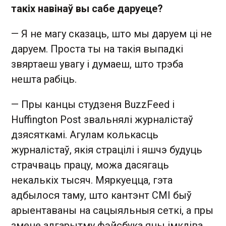
такіх навінаў вы сабе даруеце?
— Я не магу сказаць, што мы даруем ці не
даруем. Проста ты на такія выпадкі
звяртаеш увагу і думаеш, што трэба
нешта рабіць.
— Пры канцы студзеня BuzzFeed і
Huffington Post звальнялі журналістаў
дзясяткамі. Агулам колькасць
журналістаў, якія страцілі і яшчэ будуць
страчваць працу, можа дасягаць
некалькіх тысяч. Мяркуецца, гэта
адбылося таму, што кантэнт СМІ быў
арыентаваны на сацыяльныя сеткі, а пры
змене алгарытму фэйсбука яны імкліва