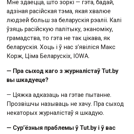
Мне здаецца, што зоркі — гэта, бадай,
адзіная расійская тэма, якая хвалюе
людзей больш за беларускія рэаліі. Калі
ўзяць расійскую палітыку, эканоміку,
грамадства, то гэта не так цікава, як
беларускія. Хоць і ў нас з’явіліся Макс
Корж, Ціма Беларускіх, IOWA.
— Пра сыход каго з журналістаў Tut.by
вы шкадуеце?
— Цяжка адказаць на гэтае пытанне.
Прозвішчы называць не хачу. Пра сыход
некаторых журналістаў я шкадую.
— Сур’ёзныя праблемы ў Tut.by і ў вас