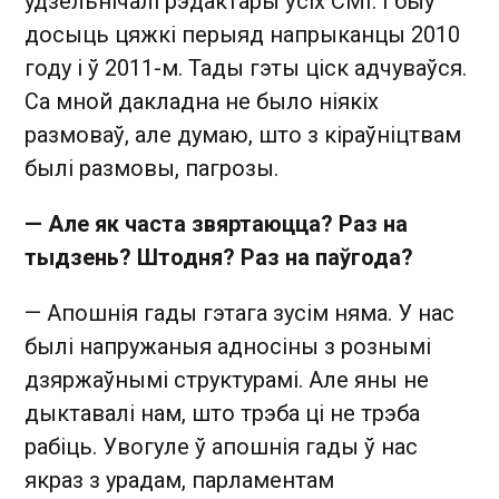
удзельнічалі рэдактары ўсіх СМІ. І быў
досыць цяжкі перыяд напрыканцы 2010
году і ў 2011-м. Тады гэты ціск адчуваўся.
Са мной дакладна не было ніякіх
размоваў, але думаю, што з кіраўніцтвам
былі размовы, пагрозы.
— Але як часта звяртаюцца? Раз на
тыдзень? Штодня? Раз на паўгода?
— Апошнія гады гэтага зусім няма. У нас
былі напружаныя адносіны з рознымі
дзяржаўнымі структурамі. Але яны не
дыктавалі нам, што трэба ці не трэба
рабіць. Увогуле ў апошнія гады ў нас
якраз з урадам, парламентам