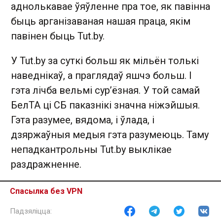
аднолькавае ўяўленне пра тое, як павінна
быць арганізаваная нашая праца, якім
павінен быць Tut.by.
У Tut.by за суткі больш як мільён толькі
наведнікаў, а праглядаў яшчэ больш. І
гэта лічба вельмі сур’ёзная. У той самай
БелТА ці СБ паказнікі значна ніжэйшыя.
Гэта разумее, вядома, і ўлада, і
дзяржаўныя медыя гэта разумеюць. Таму
непадкантрольны Tut.by выклікае
раздражненне.
— Пасля «справы БелТА» як памянялася
Спасылка без VPN
вашае стаўленне да журналісцкай
супольнасці, да людзей вакол вас?