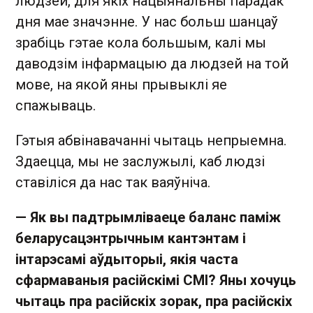
людзей, для якіх нацыянальны парадак
дня мае значэнне. У нас больш шанцаў
зрабіць гэтае кола большым, калі мы
даводзім інфармацыю да людзей на той
мове, на якой яны прывыклі яе
спажываць.
Гэтыя абвінавачанні чытаць непрыемна.
Здаецца, мы не заслужылі, каб людзі
ставіліся да нас так ваяўніча.
— Як вы падтрымліваеце баланс паміж
беларусацэнтрычным кантэнтам і
інтарэсамі аўдыторыі, якія часта
сфармаваныя расійскімі СМІ? Яны хочуць
чытаць пра расійскіх зорак, пра расійскіх