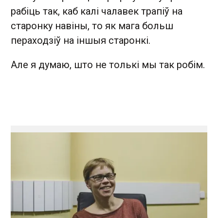
рабіць так, каб калі чалавек трапіў на
старонку навіны, то як мага больш
пераходзіў на іншыя старонкі.
Але я думаю, што не толькі мы так робім.