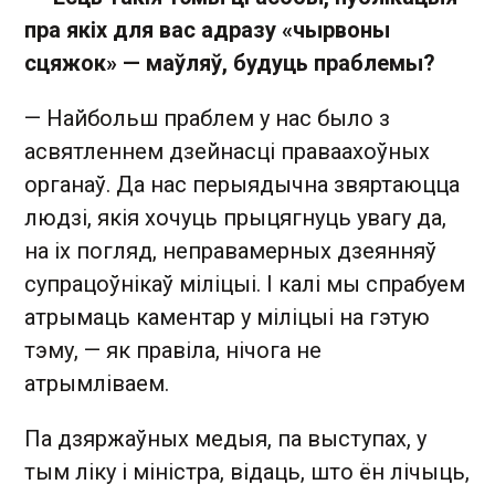
пра якіх для вас адразу «чырвоны
сцяжок» — маўляў, будуць праблемы?
— Найбольш праблем у нас было з
асвятленнем дзейнасці праваахоўных
органаў. Да нас перыядычна звяртаюцца
людзі, якія хочуць прыцягнуць увагу да,
на іх погляд, неправамерных дзеянняў
супрацоўнікаў міліцыі. І калі мы спрабуем
атрымаць каментар у міліцыі на гэтую
тэму, — як правіла, нічога не
атрымліваем.
Па дзяржаўных медыя, па выступах, у
тым ліку і міністра, відаць, што ён лічыць,