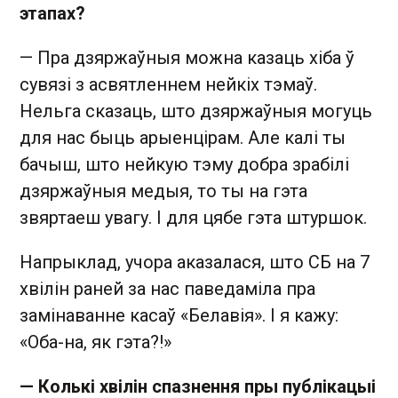
этапах?
— Пра дзяржаўныя можна казаць хіба ў
сувязі з асвятленнем нейкіх тэмаў.
Нельга сказаць, што дзяржаўныя могуць
для нас быць арыенцірам. Але калі ты
бачыш, што нейкую тэму добра зрабілі
дзяржаўныя медыя, то ты на гэта
звяртаеш увагу. І для цябе гэта штуршок.
Напрыклад, учора аказалася, што СБ на 7
хвілін раней за нас паведаміла пра
замінаванне касаў «Белавія». І я кажу:
«Оба-на, як гэта?!»
— Колькі хвілін спазнення пры публікацыі