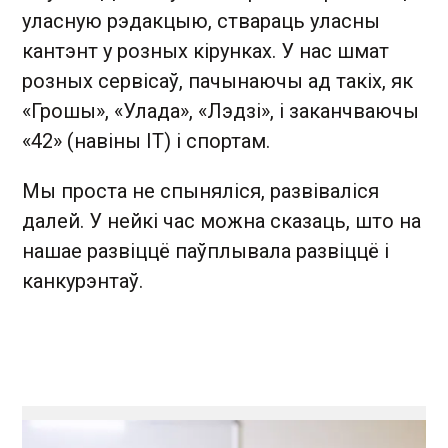
уласную рэдакцыю, ствараць уласны
кантэнт у розных кірунках. У нас шмат
розных сервісаў, пачынаючы ад такіх, як
«Грошы», «Улада», «Лэдзі», і заканчваючы
«42» (навіны IT) і спортам.
Мы проста не спыняліся, развіваліся
далей. У нейкі час можна сказаць, што на
нашае развіццё паўплывала развіццё і
канкурэнтаў.