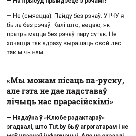
— На прысуд прыйдзеце з рэчамі?
— Не (смяецца). Пайду без рэчаў. У ІЧУ я
была без рэчаў. Калі што, ведаю, як
пратрымацца без рэчаў пару сутак. Не
хочацца так адразу вырашаць свой лёс
такім чынам.
«Мы можам пісаць па-руску,
але гэта не дае падставаў
лічыць нас прарасійскімі»
— Нядаўна ў «Клюбе рэдактараў»
згадвалі, што Tut.by быў агрэгатарам і не
меў уласнай інфармацыі. Але не сказалі