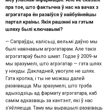
пра тое, што фактычна ў нас на вачах з
агрэгатара ён развіўся ў найбуйнейшы
партал краіны. Якія рашэнні на гэтым
шляху былі ключавымі?
— Сапраўды, калісьці, вельмі даўно мы
былі навінавым агрэгатарам. Але такіх
агрэгатараў было шмат. Годзе ў 2009-м
мы зразумелі, што агрэгатар — гэта шлях
у нікуды. Дакладней, увогуле не шлях.
Гэта кропка, і ты не можаш далей
развівацца. Мы зразумелі, што трэба
адыходзіць ад фармату агрэгатара, каб
самім адказваць за кантэнт, які ў нас
з’яўляецца. Таму мы вырашылі развіваць