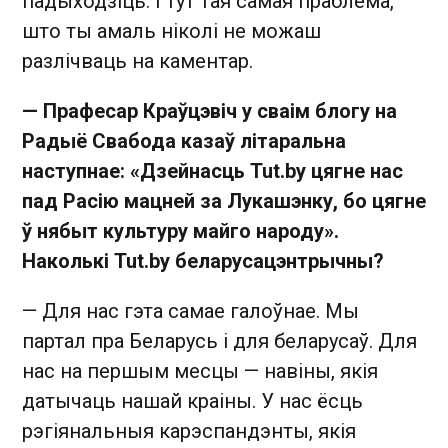
падыходзіць. І тут тая самая праблема,
што ты амаль ніколі не можаш
разлічваць на каментар.
— Прафесар Краўцэвіч у сваім блогу на
Радыё Свабода казаў літаральна
наступнае: «Дзейнасць Tut.by цягне нас
пад Расію мацней за Лукашэнку, бо цягне
ў нябыт культуру майго народу».
Наколькі Tut.by беларусацэнтрычны?
— Для нас гэта самае галоўнае. Мы
партал пра Беларусь і для беларусаў. Для
нас на першым месцы — навіны, якія
датычаць нашай краіны. У нас ёсць
рэгіянальныя карэспандэнты, якія