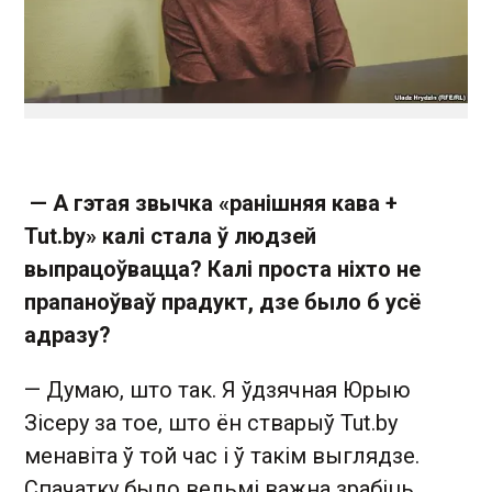
— А гэтая звычка «ранішняя кава +
Tut.by» калі стала ў людзей
выпрацоўвацца? Калі проста ніхто не
прапаноўваў прадукт, дзе было б усё
адразу?
— Думаю, што так. Я ўдзячная Юрыю
Зісеру за тое, што ён стварыў Tut.by
менавіта ў той час і ў такім выглядзе.
Спачатку было вельмі важна зрабіць