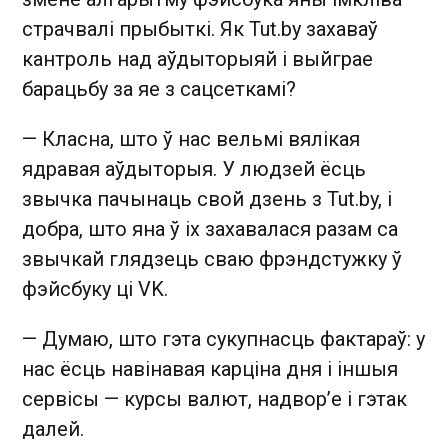
страчвалі прыбыткі. Як Tut.by захаваў
кантроль над аўдыторыяй і выйграе
барацьбу за яе з сацсеткамі?
— Класна, што ў нас вельмі вялікая
ядравая аўдыторыя. У людзей ёсць
звычка пачынаць свой дзень з Tut.by, і
добра, што яна ў іх захавалася разам са
звычкай глядзець сваю фрэндстужку ў
фэйсбуку ці VK.
— Думаю, што гэта сукупнасць фактараў: у
нас ёсць навінавая карціна дня і іншыя
сервісы — курсы валют, надвор’е і гэтак
далей.