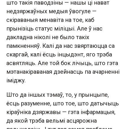
што такія паводзіны — нашы ці нават
недзяржаўных медыя ўвогуле —
скіраваныя менавіта на тое, каб
прынізіць статус міліцыі. Але ў нас
дакладна ніколі не было такіх
памкненняў. Калі да нас звяртаюцца са
скаргай, калі ёсць інцыдэнт, яго трэба
асвятляць. Але той бок лічыць, што гэта
мэтанакіраваная дзейнасць па ачарненні
іміджу.
Што да іншых тэмаў, то, у прынцыпе,
ёсць разуменне, што тое, што датычыць
кіраўніка дзяржавы — гэта інфармацыя,
да якой трэба вельмі асцярожна