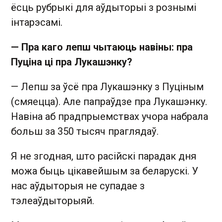
ёсць рубрыкі для аўдыторыі з рознымі
інтарэсамі.
— Пра каго лепш чытаюць навіны: пра
Пуціна ці пра Лукашэнку?
— Лепш за ўсё пра Лукашэнку з Пуціным
(смяецца). Але папраўдзе пра Лукашэнку.
Навіна аб прадпрыемствах учора набрала
больш за 350 тысяч праглядаў.
Я не згодная, што расійскі парадак дня
можа быць цікавейшым за беларускі. У
нас аўдыторыя не супадае з
тэлеаўдыторыяй.