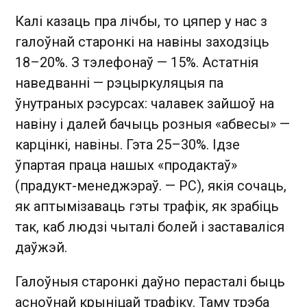
Калі казаць пра лічбы, то цяпер у нас з
галоўнай старонкі на навіны заходзіць
18–20%. З тэлефонаў — 15%. Астатнія
наведванні — рэцыркуляцыя па
ўнутраных рэсурсах: чалавек зайшоў на
навіну і далей бачыць розныя «абвесы» —
карцінкі, навіны. Гэта 25–30%. Ідзе
ўпартая праца нашых «продактаў»
(прадукт-менеджэраў. — РС), якія сочаць,
як аптымізаваць гэты трафік, як зрабіць
так, каб людзі чыталі болей і заставаліся
даўжэй.
Галоўныя старонкі даўно перасталі быць
асноўнай крыніцай трафіку. Таму трэба