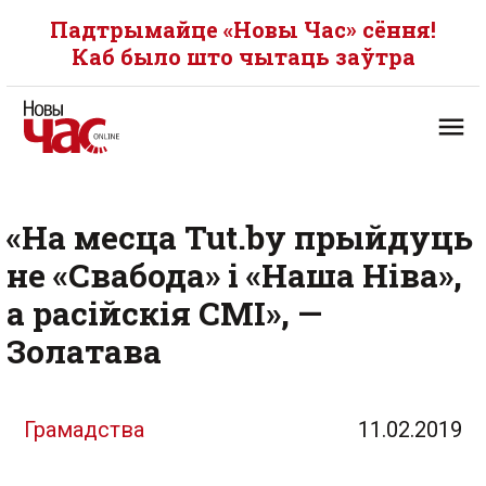
Падтрымайце «Новы Час» сёння!
Каб было што чытаць заўтра
«На месца Tut.by прыйдуць
не «Свабода» і «Наша Ніва»,
а расійскія СМІ», —
Золатава
Грамадства
11.02.2019