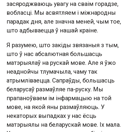
засяроджваюць увагу на сваім горадзе,
вобласці. Мы асвятляем і міжнародны
парадак дня, але значна меней, чым тое,
што адбываецца ў нашай краіне.
Я разумею, што закіды звязаныя з тым,
што ў нас абсалютная большасць
матэрыялаў на рускай мове. Але я ўжо
неаднойчы тлумачыла, чаму так
атрымліваецца. Сапраўды, большасць
беларусаў размаўляе па-руску. Мы
прапаноўваем ім інфармацыю на той
мове, на якой яны размаўляюць. У
некаторых выпадках у нас ёсць
матэрыялы на беларускай мове. Іх мала.