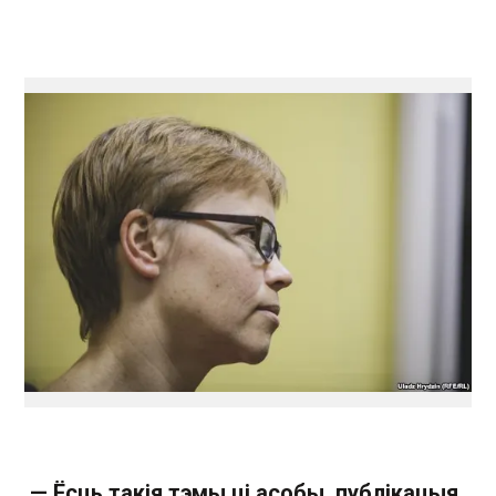
— Ёсць такія тэмы ці асобы, публікацыя