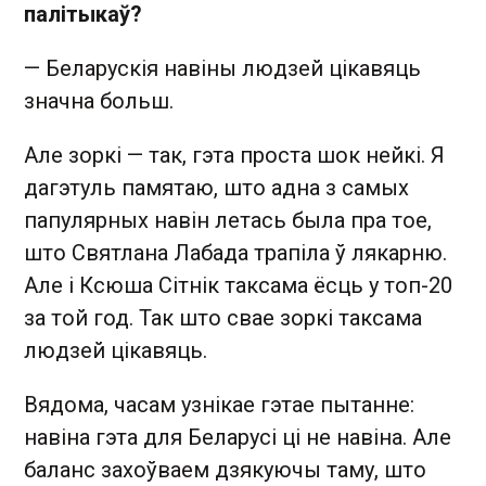
палітыкаў?
— Беларускія навіны людзей цікавяць
значна больш.
Але зоркі — так, гэта проста шок нейкі. Я
дагэтуль памятаю, што адна з самых
папулярных навін летась была пра тое,
што Святлана Лабада трапіла ў лякарню.
Але і Ксюша Сітнік таксама ёсць у топ-20
за той год. Так што свае зоркі таксама
людзей цікавяць.
Вядома, часам узнікае гэтае пытанне:
навіна гэта для Беларусі ці не навіна. Але
баланс захоўваем дзякуючы таму, што