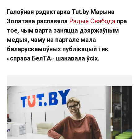
Галоўная рэдактарка Tut.by Марына
Золатава распавяла
Радыё Свабода
пра
тое, чым варта заняцца дзяржаўным
медыя, чаму на партале мала
беларускамоўных публікацый і як
«справа БелТА» шакавала ўсіх.