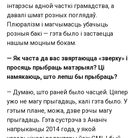
інтарэсы адной часткі грамадства, а
давалі шмат розных поглядаў.
Плюралізм і магчымасць убачыць
розныя бакі — гэта было і застаецца
нашым моцным бокам.
— Як часта да вас звяртаюцца «зверху» і
просяць прыбраць матэрыял? Ці
намякаюць, што лепш бы прыбраць?
— Думаю, што раней было часцей. Цяпер
ужо не магу прыгадаць, калі гэта было. У
гэтым плане, можа, дзве рэчы магу
прыгадаць. Гэта сустрэча з Ананіч
напрыканцы 2014 года, у якой