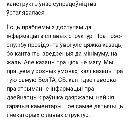
канструктыўнае супрацоўніцтва
ўсталявалася.
Ёсць праблемы з доступам да
інфармацыі з сілавых структур. Пра прэс-
службу прэзідэнта ўвогуле цяжка казаць,
бо кантакты зведзеныя да мінімуму, на
жаль. Але казаць пра ціск не магу. Мы
працуем у розных умовах, калі казаць пра
тую самую БелТА, СБ, калі ідзе гаворка
пра атрыманне інфармацыі пра
дзейнасць кіраўніка дзяржавы, нейкія
гарачыя каментары. Тое самае датычыць
і некаторых сілавых структур.