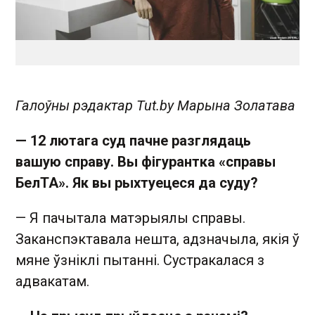
Галоўны рэдактар Tut.by Марына Золатава
— 12 лютага суд пачне разглядаць
вашую справу. Вы фігурантка «справы
БелТА». Як вы рыхтуецеся да суду?
— Я пачытала матэрыялы справы.
Заканспэктавала нешта, адзначыла, якія ў
мяне ўзніклі пытанні. Сустракалася з
адвакатам.