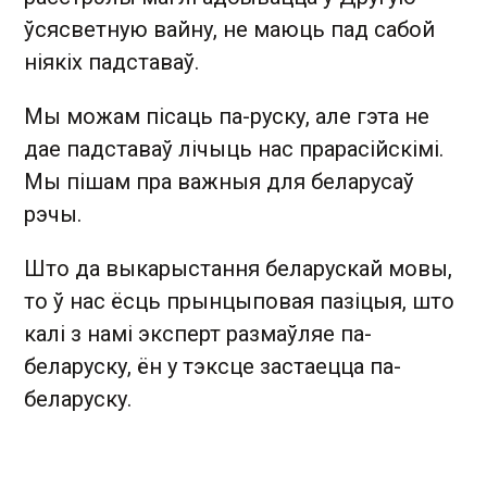
ўсясветную вайну, не маюць пад сабой
ніякіх падставаў.
Мы можам пісаць па-руску, але гэта не
дае падставаў лічыць нас прарасійскімі.
Мы пішам пра важныя для беларусаў
рэчы.
Што да выкарыстання беларускай мовы,
то ў нас ёсць прынцыповая пазіцыя, што
калі з намі эксперт размаўляе па-
беларуску, ён у тэксце застаецца па-
беларуску.