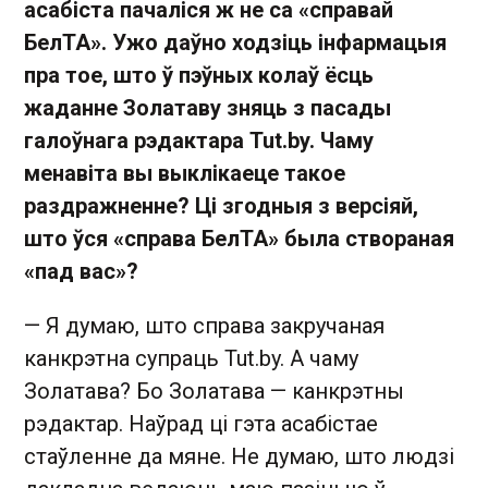
асабіста пачаліся ж не са «справай
БелТА». Ужо даўно ходзіць інфармацыя
пра тое, што ў пэўных колаў ёсць
жаданне Золатаву зняць з пасады
галоўнага рэдактара Tut.by. Чаму
менавіта вы выклікаеце такое
раздражненне? Ці згодныя з версіяй,
што ўся «справа БелТА» была створаная
«пад вас»?
— Я думаю, што справа закручаная
канкрэтна супраць Tut.by. А чаму
Золатава? Бо Золатава — канкрэтны
рэдактар. Наўрад ці гэта асабістае
стаўленне да мяне. Не думаю, што людзі