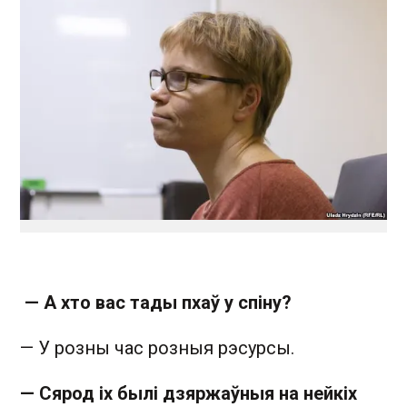
— А хто вас тады пхаў у спіну?
— У розны час розныя рэсурсы.
— Сярод іх былі дзяржаўныя на нейкіх