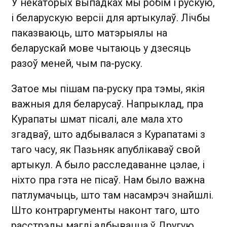
У некаторых выпадках мы робім і рускую,
і беларускую версіі для артыкулаў. Лічбы
паказваюць, што матэрыялы на
беларускай мове чытаюць у дзесяць
разоў меней, чым па-руску.
Затое мы пішам па-руску пра тэмы, якія
важныя для беларусаў. Напрыклад, пра
Курапаты шмат пісалі, але мала хто
згадваў, што адбывалася з Курапатамі з
таго часу, як Пазьняк апублікаваў свой
артыкул. А было расследаванне цэлае, і
ніхто пра гэта не пісаў. Нам было важна
патлумачыць, што там насамрэч знайшлі.
Што контраргументы наконт таго, што
расстрэлы маглі адбывацца ў Другую