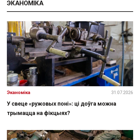
ЭКАНОМІКА
Эканоміка
31.07.2026
У свеце «ружовых поні»: ці доўга можна
трымацца на фікцыях?