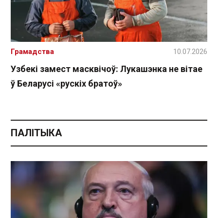
Грамадства
10.07.2026
Узбекі замест масквічоў: Лукашэнка не вітае
ў Беларусі «рускіх братоў»
ПАЛІТЫКА