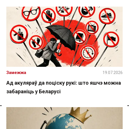
Замежжа
19.07.2026
Ад акуляраў да поціску рукі: што яшчэ можна
забараніць у Беларусі
Спасылка без VPN