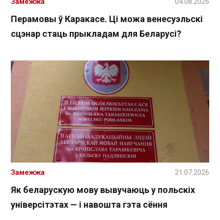
Замежжа
04.08.2026
Перамовы ў Каракасе. Ці можа венесуэльскі
сцэнар стаць прыкладам для Беларусі?
Замежжа
21.07.2026
Як беларускую мову вывучаюць у польскіх
універсітэтах — і навошта гэта сёння