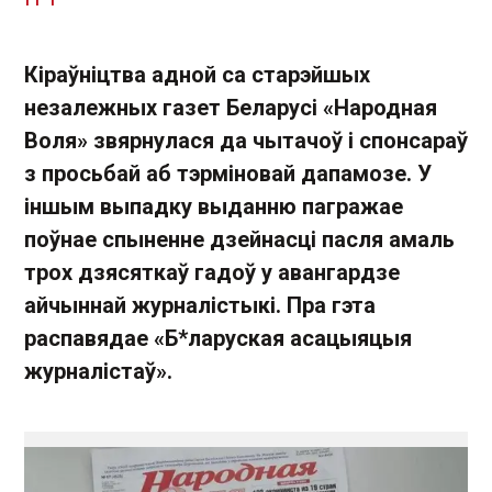
Кіраўніцтва адной са старэйшых
незалежных газет Беларусі «Народная
Воля» звярнулася да чытачоў і спонсараў
з просьбай аб тэрміновай дапамозе. У
іншым выпадку выданню пагражае
поўнае спыненне дзейнасці пасля амаль
трох дзясяткаў гадоў у авангардзе
айчыннай журналістыкі. Пра гэта
распавядае «Б*ларуская асацыяцыя
журналістаў».