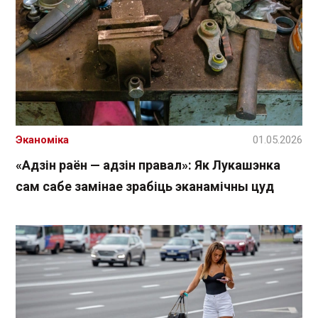
Эканоміка
01.05.2026
«Адзін раён — адзін правал»: Як Лукашэнка
сам сабе замінае зрабіць эканамічны цуд