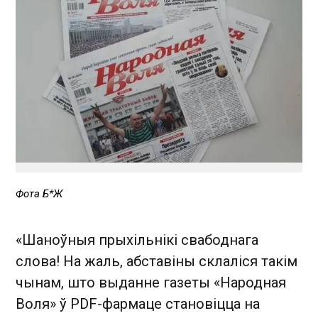
Фота Б*Ж
«Шаноўныя прыхільнікі свабоднага
слова! На жаль, абставіны склаліся такім
чынам, што выданне газеты «Народная
Воля» ў PDF-фармаце становіцца на