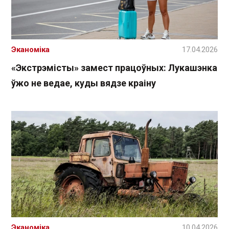
Эканоміка
17.04.2026
«Экстрэмісты» замест працоўных: Лукашэнка
ўжо не ведае, куды вядзе краіну
Эканоміка
10.04.2026