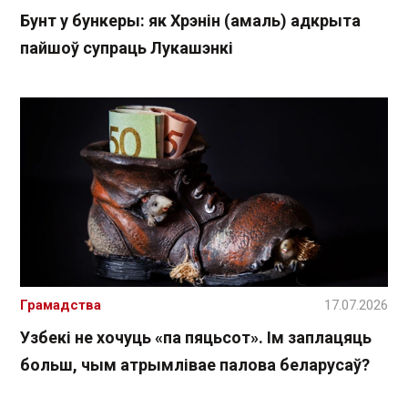
Бунт у бункеры: як Хрэнін (амаль) адкрыта
пайшоў супраць Лукашэнкі
Грамадства
17.07.2026
Узбекі не хочуць «па пяцьсот». Ім заплацяць
больш, чым атрымлівае палова беларусаў?