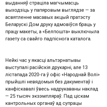
выданняў страціла магчымасць
выходзіць у папяровым выглядзе — за
асвятленне масавых акцый пратэсту
Беларускі Дом друку адмовіўся браць у
працу макеты, а «Белпошта» выключыла
газету са свайго падпіснога каталога.
Нейкі час у якасці альтэрнатывы
выступалі расійскія друкарні, але 13
лістапада 2020-га ў офіс «Народнай Волі»
прыйшлі невядомыя без дакументаў і
канфіскавалі ўвесь надрукаваны наклад
— 25 тысяч экзэмпляраў. Пад ціскам
кантрольных органаў ад супрацы