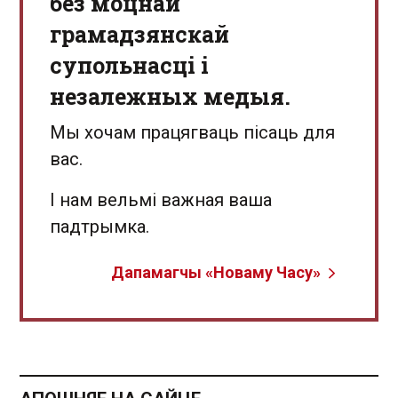
без моцнай
грамадзянскай
супольнасці і
незалежных медыя.
Мы хочам працягваць пісаць для
вас.
І нам вельмі важная ваша
падтрымка.
Дапамагчы «Новаму Часу»