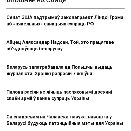
АПОШНЯЕ НА САЙЦЕ
Сенат ЗША падтрымаў законапраект Ліндсі Грэма
аб «пякельных» санкцыях супраць РФ
Айцец Аляксандар Надсан. Той, хто працягвае
аб'ядноўваць беларусаў
Беларусь запатрабавала ад Польшчы выдаць
журналіста. Хронікі рэпрэсій 7 жніўня
Палова расіян не лічыць паспяховымі дзеянні
сваёй арміі ў вайне супраць Украіны
Са спадзевам на Чалавека-павука: навошта ў
Беларусі будуюць патэнцыйныя мэты для Украіны