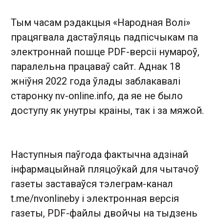
Тым часам рэдакцыя «Народная Волі»
працягвала дастаўляць падпісчыкам па
электроннай пошце PDF-версіі нумароў,
паралельна працаваў сайт. Аднак 18
жніўня 2022 года ўлады заблакавалі
старонку nv-online.info, да яе не было
доступу як унутры краіны, так і за мяжой.
Наступныя паўгода фактычна адзінай
інфармацыйнай пляцоўкай для чытачоў
газеты заставаўся тэлеграм-канал
t.me/nvonlineby і электронная версія
газеты, PDF-файлы двойчы на тыдзень