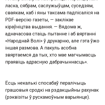
ласка, сябрам, саслужыўцам, суседзям,
сваякам, каб і яны таксама падпісаліся на
PDF-версію газеты, — заклікае
кіраўніцтва выдання. — Вядома ж,
адначасова стаіць пытанне і аб вяртанні
«Народнай Волі» ў друкарню, але гэта ўжо
іншая размова. А пакуль асобна
звяртаемся да тых, хто мае магчымасць
праявіць адрасную дабрачыннасць».
Ёсць некалькі спосабаў пералічыць
грашовыя сродкі на рэдакцыйны рахунак
(рэквізіты ў рускамоўным варыянце).