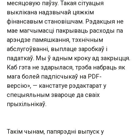
месяцовую паўзу. Такая сітуацыя
выклікана надзвычай цяжкім
фінансавым становішчам. Рэдакцыя не
мае магчымасці пакрываць расходы па
арэндзе памяшкання, тэхнічным
абслугоўванні, выплаце заробкаў і
падаткаў. Мы ў адным кроку ад закрыцця.
Каб гэта не здарылася, трэба набраць як
мага болей падпісчыкаў на PDF-
версію», — канстатуе рэдактарат у
спецыяльным звароце да сваіх
прыхільнікаў.
Такім чынам, папярэдні выпуск у