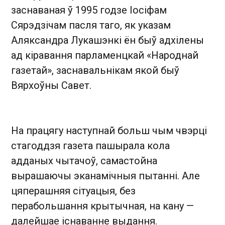
заснаваная ў 1995 годзе Іосіфам
Сярэдзічам пасля таго, як указам
Аляксандра Лукашэнкі ён быў адхілены
ад кіравання парламенцкай «Народнай
газетай», заснавальнікам якой быў
Вярхоўны Савет.
На працягу наступнай больш чым чвэрці
стагоддзя газета пашырала кола
адданых чытачоў, самастойна
вырашаючы эканамічныя пытанні. Але
цяперашняя сітуацыя, без
перабольшання крытычная, на кану —
далейшае існаванне выдання.