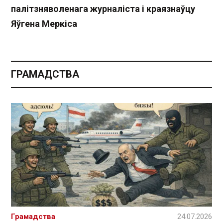
палітзняволенага журналіста і краязнаўцу
Яўгена Меркіса
ГРАМАДСТВА
Грамадства
24.07.2026