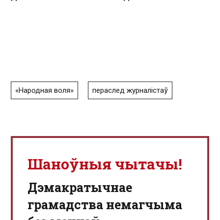
«Народная воля»
пераслед журналістаў
Шаноўныя чытачы!
Дэмакратычнае
грамадства немагчыма