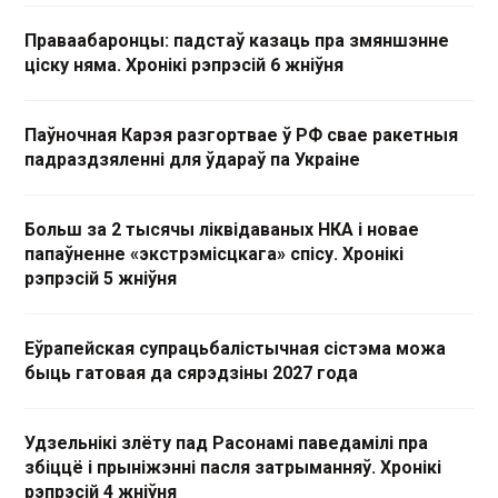
Праваабаронцы: падстаў казаць пра змяншэнне
ціску няма. Хронікі рэпрэсій 6 жніўня
Паўночная Карэя разгортвае ў РФ свае ракетныя
падраздзяленні для ўдараў па Украіне
Больш за 2 тысячы ліквідаваных НКА і новае
папаўненне «экстрэмісцкага» спісу. Хронікі
рэпрэсій 5 жніўня
Еўрапейская супрацьбалістычная сістэма можа
быць гатовая да сярэдзіны 2027 года
Удзельнікі злёту пад Расонамі паведамілі пра
збіццё і прыніжэнні пасля затрыманняў. Хронікі
рэпрэсій 4 жніўня