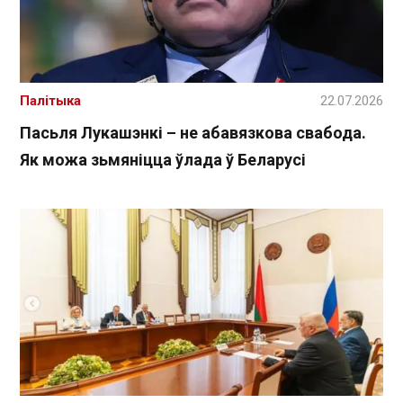
Палітыка
22.07.2026
Пасьля Лукашэнкі – не абавязкова свабода.
Як можа зьмяніцца ўлада ў Беларусі