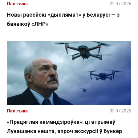
Палітыка
22.07.2026
Новы расейскі «дыплямат» у Беларусі — з
баявікоў «ЛНР»
Палітыка
03.07.2026
«Працяглая камандзіроўка»: ці атрымаў
Лукашэнка нешта, апроч экскурсіі ў бункер