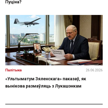
Пуціна?
Палітыка
26.06.2026
«Ультыматум Зяленскага» паказаў, як
вынікова размаўляць з Лукашэнкам