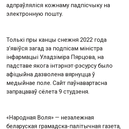
адпраўляліся кожнаму падпісчыку на
электронную пошту.
Толькі пры канцы снежня 2022 года
з’явіўся загад за подпісам міністра
інфармацыі Уладзіміра Пярцова, на
падставе якога інтэрнэт-рэсурсу было
афіцыйна дазволена вярнуцца ў
медыйнае поле. Сайт паўнавартасна
запрацаваў сёлета 9 студзеня.
«Народная Воля» — незалежная
беларуская грамадска-палітычная газета,