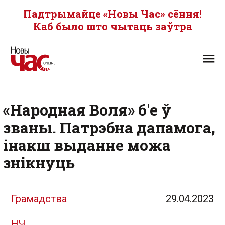
Падтрымайце «Новы Час» сёння!
Каб было што чытаць заўтра
«Народная Воля» б'е ў
званы. Патрэбна дапамога,
інакш выданне можа
знікнуць
Грамадства
29.04.2023
НЧ