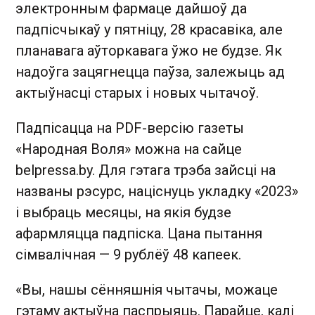
электронным фармаце дайшоў да
падпісчыкаў у пятніцу, 28 красавіка, але
планавага аўторкавага ўжо не будзе. Як
надоўга зацягнецца паўза, залежыць ад
актыўнасці старых і новых чытачоў.
Падпісацца на PDF-версію газеты
«Народная Воля» можна на сайце
belpressa.by. Для гэтага трэба зайсці на
названы рэсурс, націснуць укладку «2023»
і выбраць месяцы, на якія будзе
афармляцца падпіска. Цана пытання
сімвалічная — 9 рублёў 48 капеек.
«Вы, нашы сённяшнія чытачы, можаце
гэтаму актыўна паспрыяць. Парайце, калі