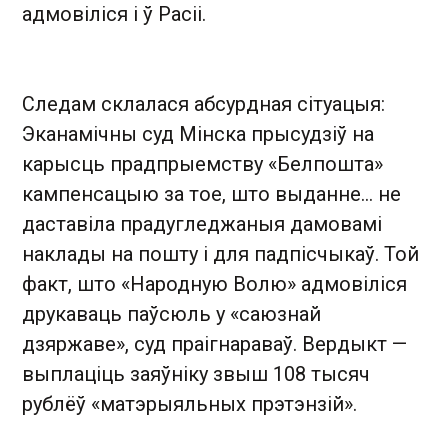
адмовіліся і ў Расіі.
Следам склалася абсурдная сітуацыя:
Эканамічны суд Мінска прысудзіў на
карысць прадпрыемству «Белпошта»
кампенсацыю за тое, што выданне… не
даставіла прадугледжаныя дамовамі
наклады на пошту і для падпісчыкаў. Той
факт, што «Народную Волю» адмовіліся
друкаваць паўсюль у «саюзнай
дзяржаве», суд праігнараваў. Вердыкт —
выплаціць заяўніку звыш 108 тысяч
рублёў «матэрыяльных прэтэнзій».