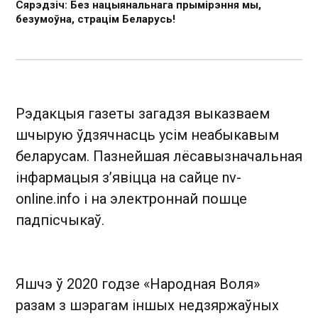
Сярэдзіч: Без нацыянальнага прымірэння мы,
безумоўна, страцім Беларусь!
Рэдакцыя газеты загадзя выказваем
шчырую ўдзячнасць усім неабыкавым
беларусам. Пазнейшая лёсавызначальная
інфармацыя з’явіцца на сайце nv-
online.info і на электроннай пошце
падпісчыкаў.
Яшчэ ў 2020 годзе «Народная Воля»
разам з шэрагам іншых недзяржаўных