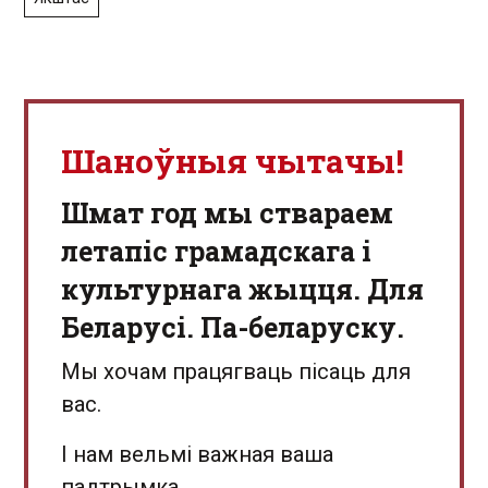
Шаноўныя чытачы!
Шмат год мы ствараем
летапіс грамадскага і
культурнага жыцця. Для
Беларусі. Па-беларуску.
Мы хочам працягваць пісаць для
вас.
І нам вельмі важная ваша
падтрымка.