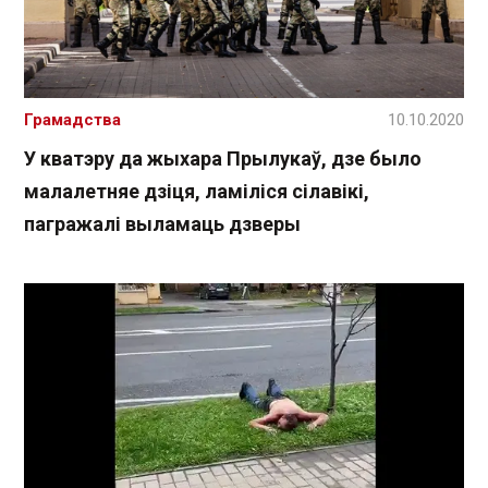
Грамадства
10.10.2020
У кватэру да жыхара Прылукаў, дзе было
малалетняе дзіця, ламіліся сілавікі,
пагражалі выламаць дзверы