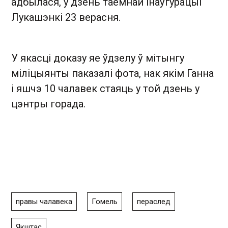
адбылася, у дзень таемнай інаўгурацыі
Лукашэнкі 23 верасня.
У якасці доказу яе ўдзелу ў мітынгу
міліцыянты паказалі фота, нак якім Ганна
і яшчэ 10 чалавек стаяць у той дзень у
цэнтры горада.
правы чалавека
Гомель
пераслед
Якштас