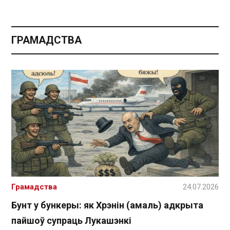
ГРАМАДСТВА
Грамадства
24.07.2026
Бунт у бункеры: як Хрэнін (амаль) адкрыта
пайшоў супраць Лукашэнкі