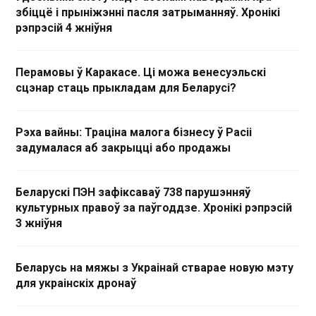
збіццё і прыніжэнні пасля затрыманняў. Хронікі
рэпрэсій 4 жніўня
Перамовы ў Каракасе. Ці можа венесуэльскі
сцэнар стаць прыкладам для Беларусі?
Рэха вайны: Траціна малога бізнесу ў Расіі
задумалася аб закрыцці або продажы
Беларускі ПЭН зафіксаваў 738 парушэнняў
культурных правоў за паўгоддзе. Хронікі рэпрэсій
3 жніўня
Беларусь на мяжы з Украінай стварае новую мэту
для украінскіх дронаў