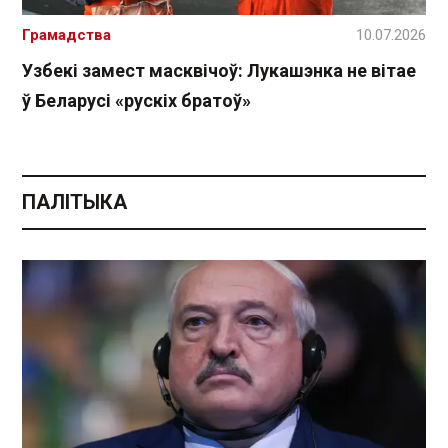
Грамадства
10.07.2026
Узбекі замест масквічоў: Лукашэнка не вітае
ў Беларусі «рускіх братоў»
ПАЛІТЫКА