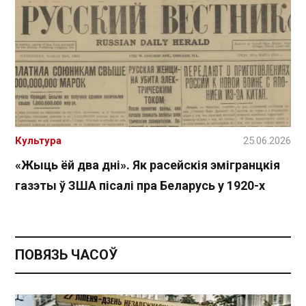
Культура
25.06.2026
«Жыць ёй два дні». Як расейскія эмігранцкія
газэты ў ЗША пісалі пра Беларусь у 1920-х
ПОВЯЗЬ ЧАСОЎ