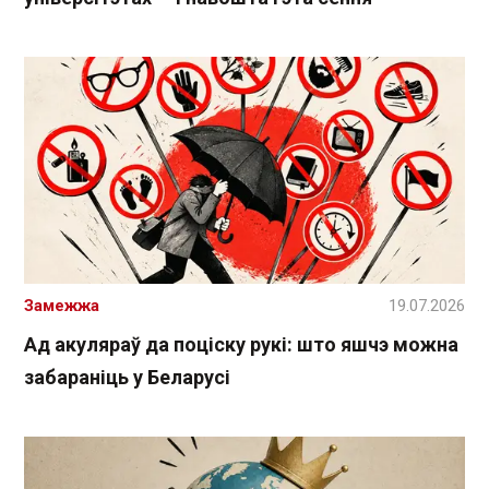
Замежжа
19.07.2026
Ад акуляраў да поціску рукі: што яшчэ можна
забараніць у Беларусі