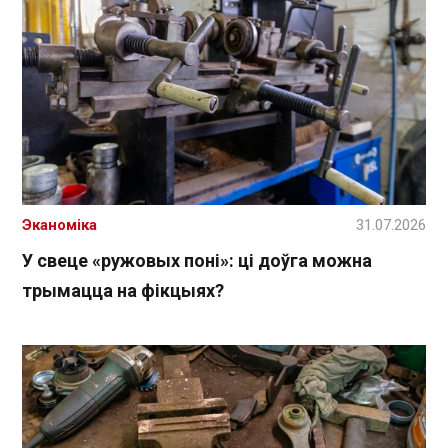
Эканоміка
31.07.2026
У свеце «ружовых поні»: ці доўга можна
трымацца на фікцыях?