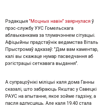
Рэдакцыя
"Моцных навін" звярнулася
ў
прэс-службу УУС Гомельскага
аблвыканкама за тлумачэннем сітуацыі.
Афіцыйны прадстаўнік ведамства Віталь
Прыстромаў адказаў: "Дам вам каментар,
калі вы скажаце нумар пасведчання аб
рэгістрацыі сеткавага выдання".
А супрацоўнікі міліцыі каля дома Ганны
сказалі, што забіраюць Якштас у Савецкі
РАУС на апытанне, якое зойме гадзіну, а
пасля адпусцяць. Але каля 19.40 стала