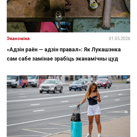
Эканоміка
01.05.2026
«Адзін раён — адзін правал»: Як Лукашэнка
сам сабе замінае зрабіць эканамічны цуд