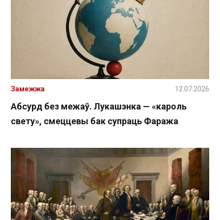
Замежжа
12.07.2026
Абсурд без межаў. Лукашэнка — «кароль
свету», смеццевы бак супраць Фаража