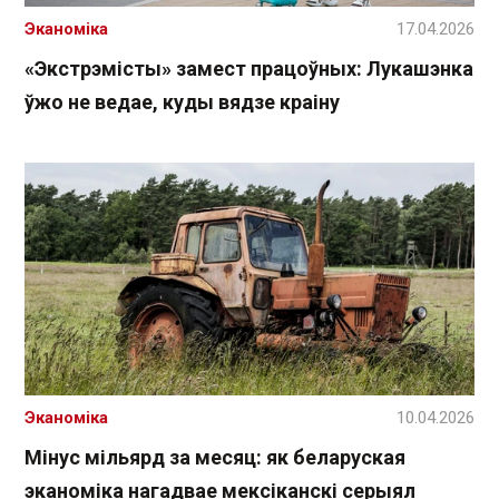
Эканоміка
17.04.2026
«Экстрэмісты» замест працоўных: Лукашэнка
ўжо не ведае, куды вядзе краіну
Эканоміка
10.04.2026
Мінус мільярд за месяц: як беларуская
эканоміка нагадвае мексіканскі серыял