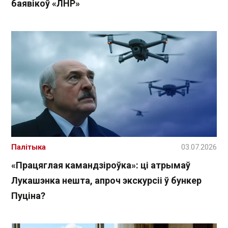
баявікоў «ЛНР»
Палітыка
03.07.2026
«Працяглая камандзіроўка»: ці атрымаў
Лукашэнка нешта, апроч экскурсіі ў бункер
Пуціна?