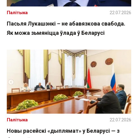
Палітыка
22.07.2026
Пасьля Лукашэнкі – не абавязкова свабода.
Як можа зьмяніцца ўлада ў Беларусі
Палітыка
22.07.2026
Новы расейскі «дыплямат» у Беларусі — з