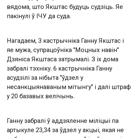
вядома, што Якштас будуць судзіць. Яе
пакінулі ў ІЧУ да суда.
Нагадаем, 3 кастрычніка Ганну Якштас і
яе мужа, супрацоўніка "Моцных навін"
Дзяніса Якштаса затрымалі. З іх дома
забралі тэхніку. 6 кастрычніка Ганну
асудзілі за нібыта "ўдзел у
несанкцыянаваным мітынгу" і далі штраф
у 20 базавых велічынь.
Ганну забралі ў аддзяленне міліцыі па
артыкуле 23,34 за ўдзел у акцыі, якая не