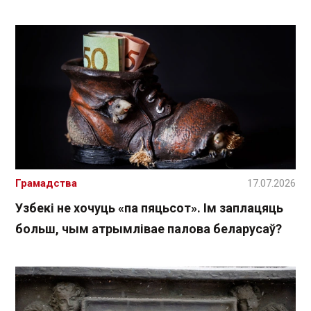
Грамадства
17.07.2026
Узбекі не хочуць «па пяцьсот». Ім заплацяць
больш, чым атрымлівае палова беларусаў?