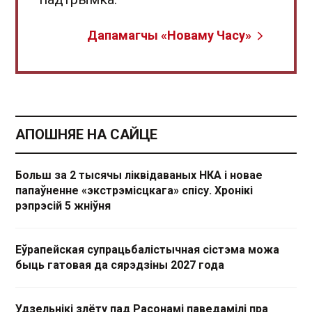
Дапамагчы «Новаму Часу»
АПОШНЯЕ НА САЙЦЕ
Больш за 2 тысячы ліквідаваных НКА і новае
папаўненне «экстрэмісцкага» спісу. Хронікі
рэпрэсій 5 жніўня
Еўрапейская супрацьбалістычная сістэма можа
быць гатовая да сярэдзіны 2027 года
Удзельнікі злёту пад Расонамі паведамілі пра