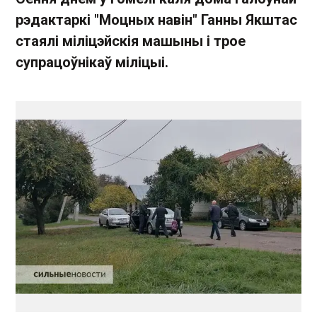
рэдактаркі "Моцных навін" Ганны Якштас
стаялі міліцэйскія машыны і трое
супрацоўнікаў міліцыі.