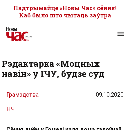
Падтрымайце «Новы Час» сёння!
Каб было што чытаць заўтра
Рэдактарка «Моцных
навін» у ІЧУ, будзе суд
Грамадства
09.10.2020
НЧ
Сёння днём у Гомелі каля дома галоўнай