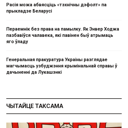
Расія можа абвясціць «тэхнічны дэфолт» па
прыкладзе Беларусі
Пераемнік без права на памылку. Як Энвер Ходжа
пазбавіўся чалавека, які павінен быў атрымаць
яго ўладу
Генеральная пракуратура Украіны разглядае
магчымасць узбуджэння крымінальнай справы ў
дачыненні да Лукашэнкі
ЧЫТАЙЦЕ ТАКСАМА