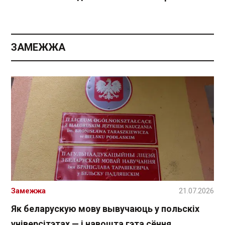
ЗАМЕЖЖА
Замежжа
21.07.2026
Як беларускую мову вывучаюць у польскіх
універсітэтах — і навошта гэта сёння