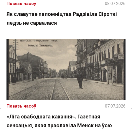
Повязь часоў
08.07.2026
Як славутае паломніцтва Радзівіла Сіроткі
ледзь не сарвалася
Повязь часоў
07.07.2026
Спасылка без VPN
«Ліга свабоднага кахання». Газетная
сенсацыя, якая праславіла Менск на ўсю