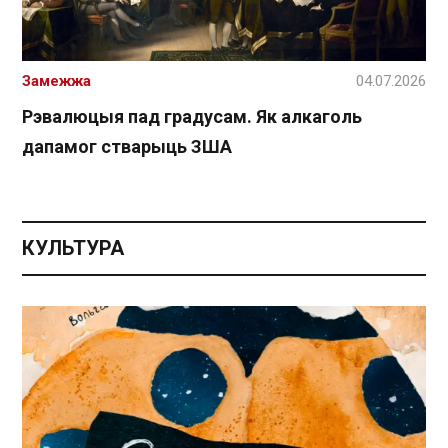
Замежжа
04.07.2026
Рэвалюцыя пад градусам. Як алкаголь
дапамог стварыць ЗША
КУЛЬТУРА