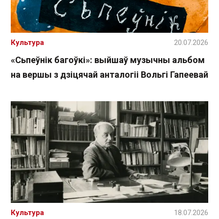
Культура
20.07.2026
«Сьпеўнік багоўкі»: выйшаў музычны альбом
на вершы з дзіцячай анталогіі Вольгі Гапеевай
Культура
18.07.2026