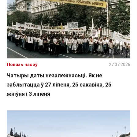
Повязь часоў
27.07.2026
Чатыры даты незалежнасьці. Як не
заблытацца ў 27 ліпеня, 25 сакавіка, 25
жніўня і 3 ліпеня