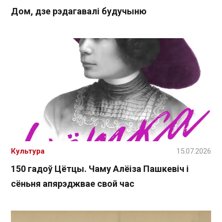
Дом, дзе рэдагавалі будучыню
Культура
15.07.2026
150 гадоў Цётцы. Чаму Алёіза Пашкевіч і
сёньня апярэджвае свой час