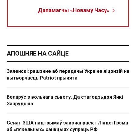
Дапамагчы «Новаму Часу»
АПОШНЯЕ НА САЙЦЕ
Зяленскі: рашэнне аб перадачы Украіне ліцэнзій на
вытворчасць Patriot прынята
Беларус з вольнага сьвету. Да стагодзьдзя Янкі
Запрудніка
Сенат ЗША падтрымаў законапраект Ліндсі Грэма
аб «пякельных» санкцыях супраць РФ