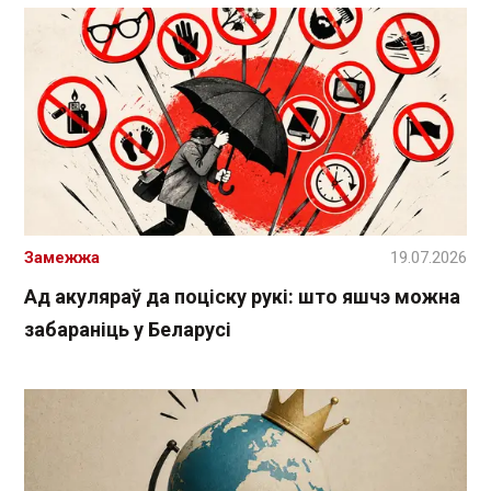
Замежжа
19.07.2026
Ад акуляраў да поціску рукі: што яшчэ можна
забараніць у Беларусі