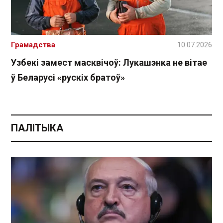
Грамадства
10.07.2026
Узбекі замест масквічоў: Лукашэнка не вітае
ў Беларусі «рускіх братоў»
ПАЛІТЫКА