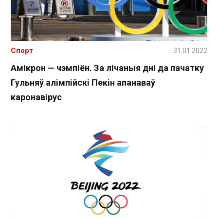
Спорт
31.01.2022
Амікрон — чэмпіён. За лічаныя дні да пачатку
Гульняў алімпійскі Пекін апанаваў
каронавірус