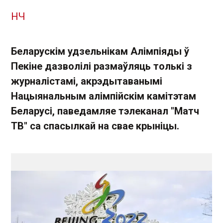
НЧ
Беларускім удзельнікам Алімпіяды ў
Пекіне дазволілі размаўляць толькі з
журналістамі, акрэдытаванымі
Нацыянальным алімпійскім камітэтам
Беларусі, паведамляе тэлеканал "Матч
ТВ" са спасылкай на свае крыніцы.