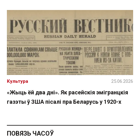
Культура
25.06.2026
«Жыць ёй два дні». Як расейскія эмігранцкія
газэты ў ЗША пісалі пра Беларусь у 1920-х
ПОВЯЗЬ ЧАСОЎ