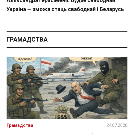
Аляксандра Герасіменя: Будзе свабоднай
Украіна — зможа стаць свабоднай і Беларусь
ГРАМАДСТВА
Грамадства
24.07.2026