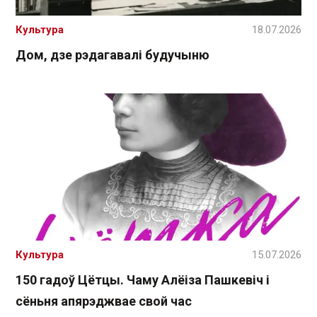
Культура
18.07.2026
Дом, дзе рэдагавалі будучыню
Культура
15.07.2026
150 гадоў Цётцы. Чаму Алёіза Пашкевіч і
сёньня апярэджвае свой час