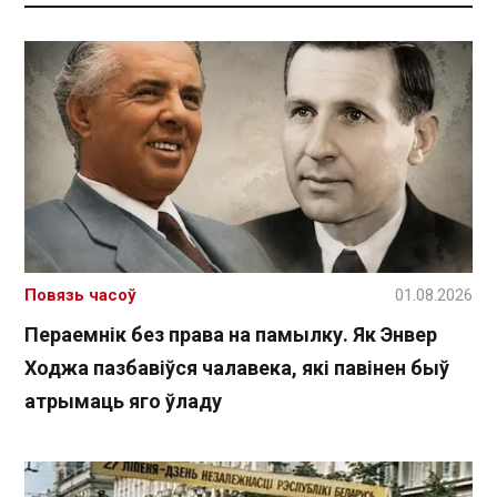
Повязь часоў
01.08.2026
Пераемнік без права на памылку. Як Энвер
Ходжа пазбавіўся чалавека, які павінен быў
атрымаць яго ўладу