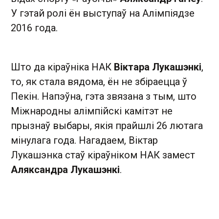
У гэтай ролі ён выступаў на Алімпіядзе
2016 года.
Што да кіраўніка НАК
Віктара Лукашэнкі
,
то, як стала вядома, ён не збіраецца ў
Пекін. Напэўна, гэта звязана з тым, што
Міжнародны алімпійскі камітэт не
прызнаў выбары, якія прайшлі 26 лютага
мінулага года. Нагадаем, Віктар
Лукашэнка стаў кіраўніком НАК замест
Аляксандра Лукашэнкі
.