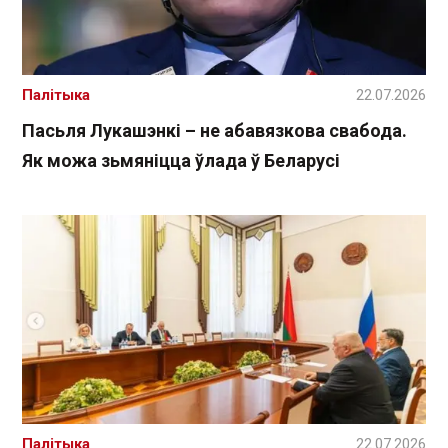
Палітыка
22.07.2026
Пасьля Лукашэнкі – не абавязкова свабода.
Як можа зьмяніцца ўлада ў Беларусі
Палітыка
22.07.2026