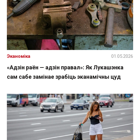
Эканоміка
01.05.2026
«Адзін раён — адзін правал»: Як Лукашэнка
сам сабе замінае зрабіць эканамічны цуд