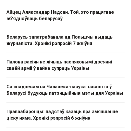
Айцец Аляксандар Надсан. Той, хто працягвае
аб'ядноўваць беларусаў
Беларусь запатрабавала ад Польшчы выдаць
журналіста. Хронікі рэпрэсій 7 жніўня
Палова расіян не лічыць паспяховымі дзеянні
сваёй арміі ў вайне супраць Украіны
Са спадзевам на Чалавека-павука: навошта ў
Беларусі будуюць патэнцыйныя мэты для Украіны
Праваабаронцы: падстаў казаць пра змяншэнне
ціску няма. Хронікі рэпрэсій 6 жніўня