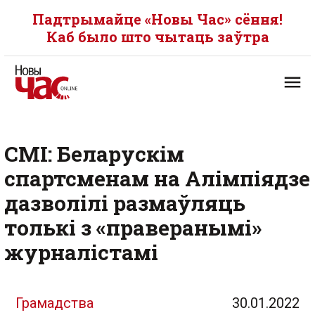
Падтрымайце «Новы Час» сёння!
Каб было што чытаць заўтра
СМІ: Беларускім
спартсменам на Алімпіядзе
дазволілі размаўляць
толькі з «праверанымі»
журналістамі
Грамадства
30.01.2022