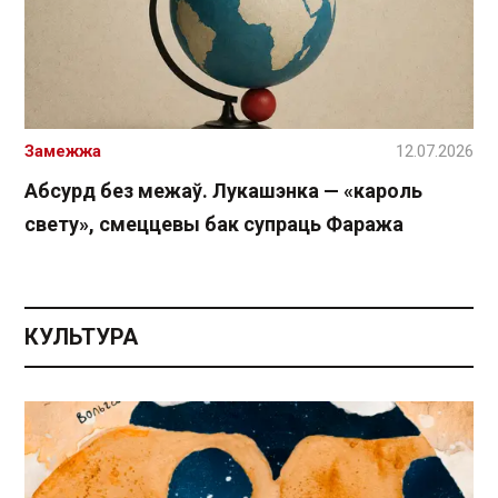
Замежжа
12.07.2026
Абсурд без межаў. Лукашэнка — «кароль
свету», смеццевы бак супраць Фаража
КУЛЬТУРА