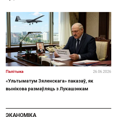
Палітыка
26.06.2026
«Ультыматум Зяленскага» паказаў, як
вынікова размаўляць з Лукашэнкам
ЭКАНОМІКА