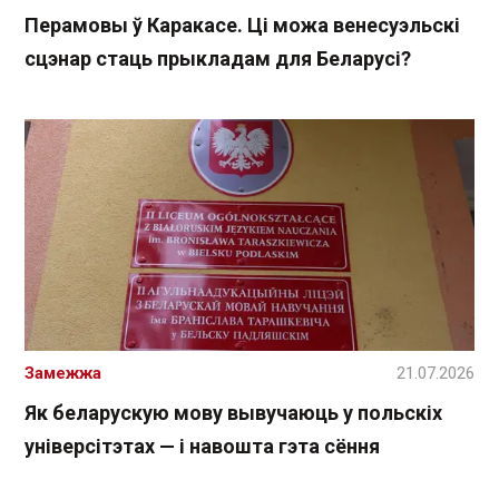
Перамовы ў Каракасе. Ці можа венесуэльскі
сцэнар стаць прыкладам для Беларусі?
Замежжа
21.07.2026
Як беларускую мову вывучаюць у польскіх
універсітэтах — і навошта гэта сёння