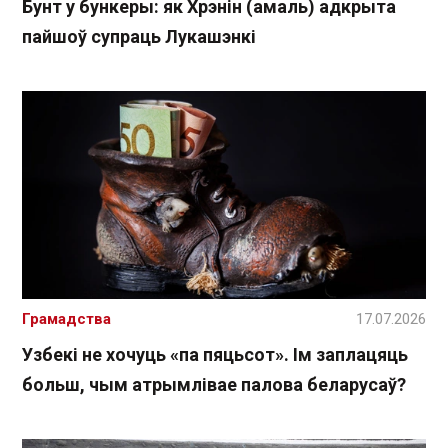
Бунт у бункеры: як Хрэнін (амаль) адкрыта
пайшоў супраць Лукашэнкі
Грамадства
17.07.2026
Узбекі не хочуць «па пяцьсот». Ім заплацяць
больш, чым атрымлівае палова беларусаў?