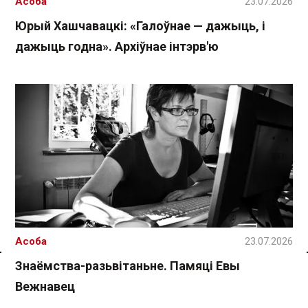
Асоба
23.07.2026
Юрый Хашчавацкі: «Галоўнае — дажыць, і
дажыць годна». Архіўнае інтэрв'ю
Асоба
23.07.2026
Знаёмства-разьвітаньне. Памяці Евы
Спасылка без VPN
Вежнавец