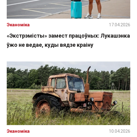
Эканоміка
17.04.2026
«Экстрэмісты» замест працоўных: Лукашэнка
ўжо не ведае, куды вядзе краіну
Эканоміка
10.04.2026