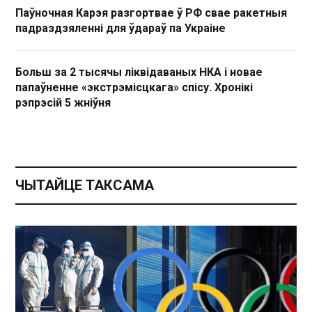
Паўночная Карэя разгортвае ў РФ свае ракетныя
падраздзяленні для ўдараў па Украіне
Больш за 2 тысячы ліквідаваных НКА і новае
папаўненне «экстрэмісцкага» спісу. Хронікі
рэпрэсій 5 жніўня
ЧЫТАЙЦЕ ТАКСАМА