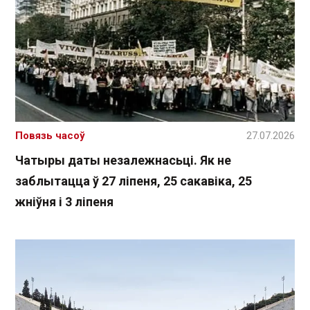
Повязь часоў
27.07.2026
Чатыры даты незалежнасьці. Як не
заблытацца ў 27 ліпеня, 25 сакавіка, 25
жніўня і 3 ліпеня