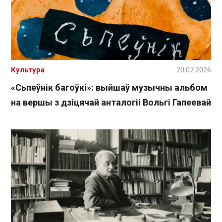
Культура
20.07.2026
«Сьпеўнік багоўкі»: выйшаў музычны альбом
на вершы з дзіцячай анталогіі Вольгі Гапеевай