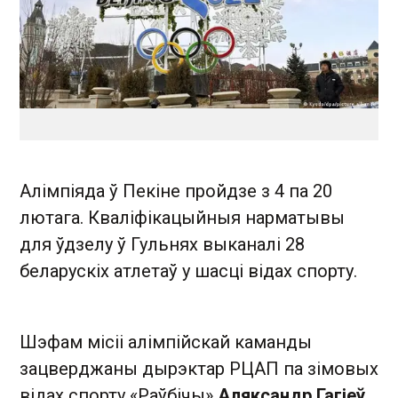
Алімпіяда ў Пекіне пройдзе з 4 па 20
лютага. Кваліфікацыйныя нарматывы
для ўдзелу ў Гульнях выканалі 28
беларускіх атлетаў у шасці відах спорту.
Шэфам місіі алімпійскай каманды
зацверджаны дырэктар РЦАП па зімовых
відах спорту «Раўбічы»
Аляксандр Гагіеў
.