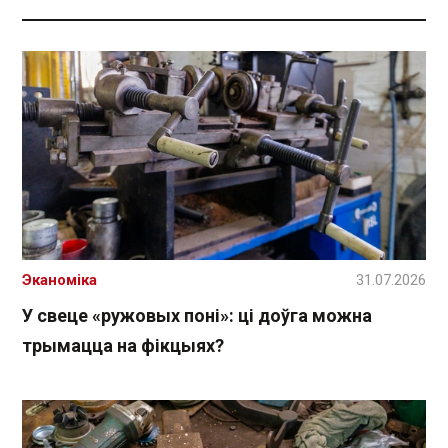
Эканоміка
31.07.2026
У свеце «ружовых поні»: ці доўга можна
трымацца на фікцыях?