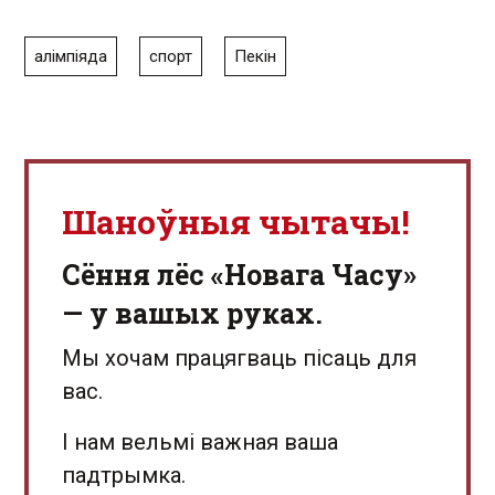
алімпіяда
спорт
Пекін
Шаноўныя чытачы!
Сёння лёс «Новага Часу»
— у вашых руках.
Мы хочам працягваць пісаць для
вас.
І нам вельмі важная ваша
падтрымка.