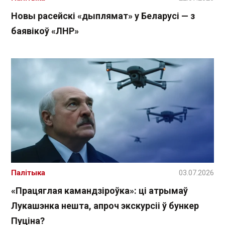
Новы расейскі «дыплямат» у Беларусі — з
баявікоў «ЛНР»
Палітыка
03.07.2026
«Працяглая камандзіроўка»: ці атрымаў
Лукашэнка нешта, апроч экскурсіі ў бункер
Пуціна?