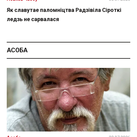
Як славутае паломніцтва Радзівіла Сіроткі
ледзь не сарвалася
АСОБА