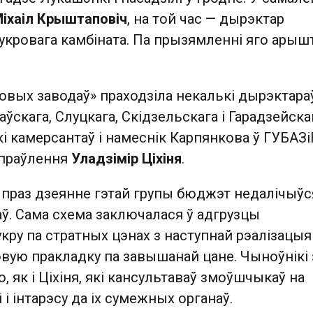
іхаіл Крыштаповіч
, на той час — дырэктар
укровага камбіната. Па прызямленні яго арыш
овых заводаў» праходзіла некалькі дырэктара
ўскага, Слуцкага, Скідзельскага і Гарадзейскаг
і камерсантаў і намеснік Карпянкова ў ГУБАЗі
ўпраўлення
Уладзімір Ціхіня
.
 праз дзеянне гэтай групы бюджэт недалічыўс
ў. Сама схема заключалася ў адгрузцы
кру па стратных цэнах з наступнай рэалізацыя
вую пракладку па завышанай цане. Чыноўнікі 
, як і Ціхіня, які кансультаваў змоўшчыкаў на
 і інтарэсу да іх сумежных органаў.