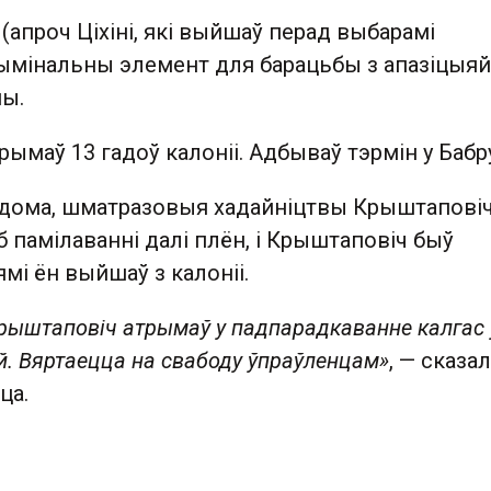
 (апроч Ціхіні, які выйшаў перад выбарамі
ымінальны элемент для барацьбы з апазіцыяй
ны.
ымаў 13 гадоў калоніі. Адбываў тэрмін у Бабр
вядома, шматразовыя хадайніцтвы Крыштаповіч
б памілаванні далі плён, і Крыштаповіч быў
мі ён выйшаў з калоніі.
Крыштаповіч атрымаў у падпарадкаванне калгас 
й. Вяртаецца на свабоду ўпраўленцам»
, — сказа
ца.