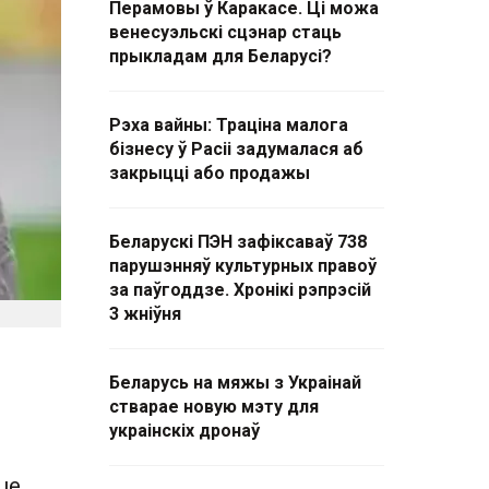
Перамовы ў Каракасе. Ці можа
венесуэльскі сцэнар стаць
прыкладам для Беларусі?
Рэха вайны: Траціна малога
бізнесу ў Расіі задумалася аб
закрыцці або продажы
Беларускі ПЭН зафіксаваў 738
парушэнняў культурных правоў
за паўгоддзе. Хронікі рэпрэсій
3 жніўня
Беларусь на мяжы з Украінай
стварае новую мэту для
украінскіх дронаў
це