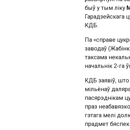
быў у тым ліку
М
Гарадзейскага ц
КДБ.
Па «справе цукр
заводаў (Жабінка
таксама некальк
начальнік 2-га 
КДБ заявіў, што
мільёнаў даляра
пасярэднікам цу
праз неабавязко
гэтага мелі долю
прадмет бяспекі