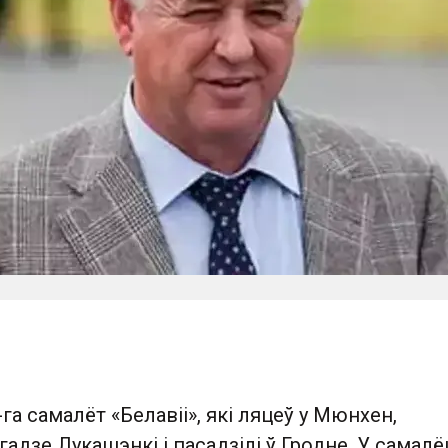
га самалёт «Белавіі», які ляцеў у Мюнхен,
гадзе Лукашэнкі і пасадзілі ў Гродне. У самалё