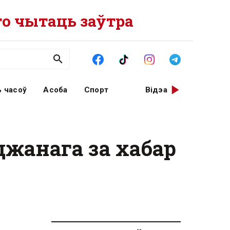
о чытаць заўтра
 часоў
Асоба
Спорт
Відэа
джанага за хабар