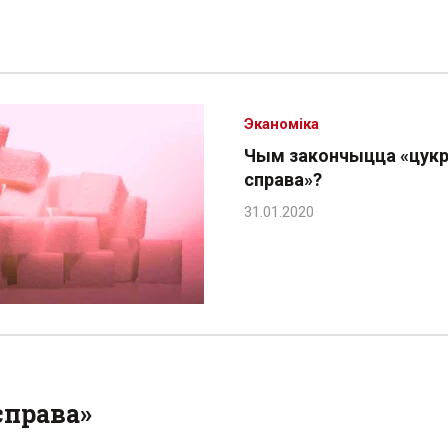
Эканоміка
Чым закончыцца «цук
справа»?
справа»