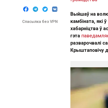
Выйшаў на волю
камбіната, які 
Спасылка без VPN
хабарніцтва ў а
гэта
паведамля
разварочвалі са
Крыштаповічу да