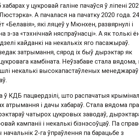
 хабарах у цукровай галіне пачаўся ў ліпені 20
Люстэрка». А пачалася на пачатку 2020 года. 2
 «Белавія», які ляцеў у Мюнхен, развярнулі і
на з-за «тэхнічнай няспраўнасці». А як толькі ё
дзелі кайданкі на некалькіх яго пасажыраў.
едак затрымання, сярод іх быў дырэктар як
цукровага камбіната. Неўзабаве стала вядома,
йшлі некалькі высокапастаўленых менеджараў
аў.
га ў КДБ пацвердзілі, што распачатыя крымін
х атрымання і дачы хабараў. Стала вядома пра
эктараў чатырох цукровых заводаў, дырэктар
овай кампаніі і некалькі бізнэсоўцаў. Па справ
ы начальнік 2-га ўпраўлення па барацьбе з