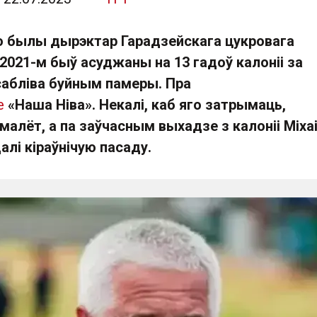
 былы дырэктар Гарадзейскага цукровага
ў 2021-м быў асуджаны на 13 гадоў калоніі за
сабліва буйным памеры. Пра
е
«Наша Ніва». Некалі, каб яго затрымаць,
малёт, а па заўчасным выхадзе з калоніі Міха
лі кіраўнічую пасаду.