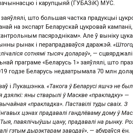
злачыннасцю і карупцыяй (ГУБАЗіК) МУС.
 заяўлялі, што большая частка прадукцыі цук
анай на экспарт Беларускай цукровай кампаніі,
кантрольным пасярэднікам». Але ў выніку цука
чынны рынак і перапрадаваўся даражэй.
«Штого
лічаліся сотнямі тысяч долараў»
, — сцвярджалі
най праграме «Беларусь 1» заяўлялі, што праз
019 годзе Беларусь недаатрымала 70 млн дола
ваў і Лукашэнка.
«Такога ў Беларусі яшчэ не был
я дзялкі: яны стварылі ў Маскве «пракладку» —
вычайная «пракладка». Паставілі туды сваіх. З
інгавых цэнах прадавалі гандлёваму дому ў Мас
 Тыя, павялічыўшы цану, прадавалі на рынку. Ро
алі гэтым дырэктарам заводаў»
, — абураўся ён.