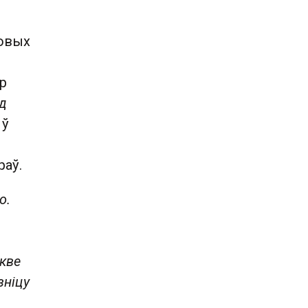
ровых
р
д
 ў
раў.
о.
кве
зніцу