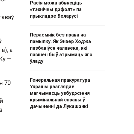
Расія можа абвясціць
«тэхнічны дэфолт» па
прыкладзе Беларусі
таваў
Пераемнік без права на
ў
памылку. Як Энвер Ходжа
пазбавіўся чалавека, які
а), а
павінен быў атрымаць яго
Ку —
ўладу
Генеральная пракуратура
я 70
Украіны разглядае
магчымасць узбуджэння
крымінальнай справы ў
й
дачыненні да Лукашэнкі
з