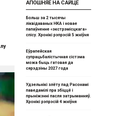
АПОШНЯЕ НА САЙЦЕ
Больш за 2 тысячы
ліквідаваных НКА і новае
папаўненне «экстрэмісцкага»
спісу. Хронікі рэпрэсій 5 жніўня
ілу
Еўрапейская
супрацьбалістычная сістэма
можа быць гатовая да
сярэдзіны 2027 года
Удзельнікі злёту пад Расонамі
паведамілі пра збіццё і
прыніжэнні пасля затрыманняў.
Хронікі рэпрэсій 4 жніўня