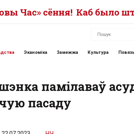
вы Час» сёння!
Каб было шт
адства
Эканоміка
Замежжа
Культура
Повязь
ашэнка памілаваў асу
ічую пасаду
22.07.2023
НЧ