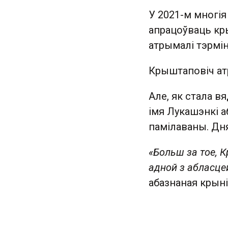
У 2021-м многія
апрацоўваць кр
атрымалі тэрмі
Крыштаповіч атр
Але, як стала 
імя Лукашэнкі а
памілаваны. Дня
«Больш за тое, 
адной з абласце
абазнаная крыні