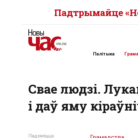
Падтрымайце «Но
Палітыка
Грам
Свае людзі. Лук
і даў яму кіраўн
Грамадства