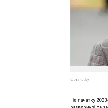
Фота tut.by
На пачатку 2020-
развярнулі па за