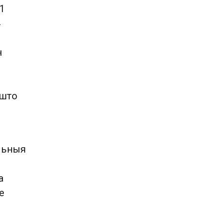
21
4
н
 што
альныя
а
е