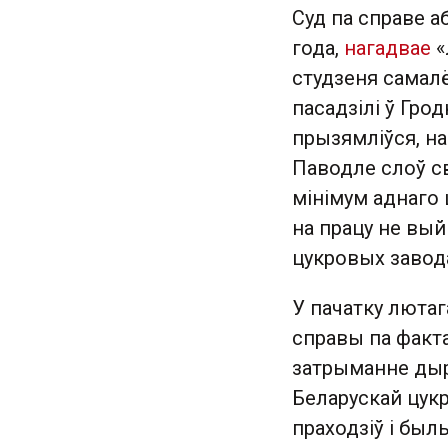
Суд па справе аб
года,
нагадвае
«
студзеня самалёт
пасадзілі ў Грод
прызямліўся, на
Паводле слоў св
мінімум аднаго 
на працу не вы
цукровых завод
У пачатку люта
справы па факта
затрыманне дыр
Беларускай цукр
праходзіў і был