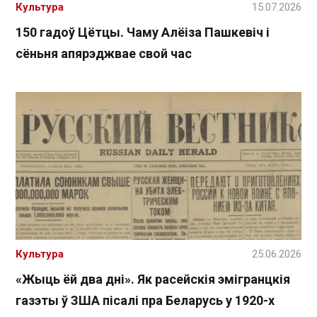
Культура
15.07.2026
150 гадоў Цётцы. Чаму Алёіза Пашкевіч і
сёньня апярэджвае свой час
Культура
25.06.2026
«Жыць ёй два дні». Як расейскія эмігранцкія
газэты ў ЗША пісалі пра Беларусь у 1920-х