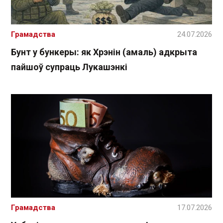
Грамадства
24.07.2026
Бунт у бункеры: як Хрэнін (амаль) адкрыта
пайшоў супраць Лукашэнкі
Грамадства
17.07.2026