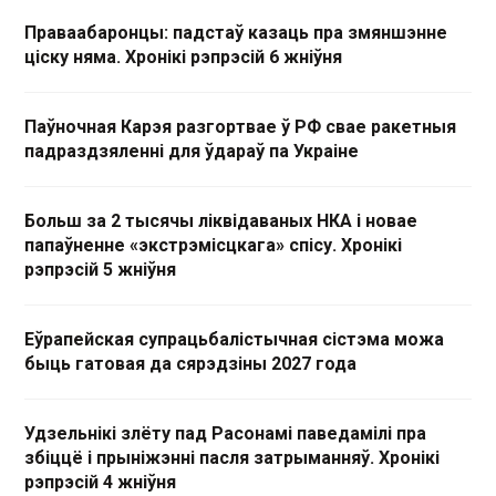
Праваабаронцы: падстаў казаць пра змяншэнне
ціску няма. Хронікі рэпрэсій 6 жніўня
Паўночная Карэя разгортвае ў РФ свае ракетныя
падраздзяленні для ўдараў па Украіне
Больш за 2 тысячы ліквідаваных НКА і новае
папаўненне «экстрэмісцкага» спісу. Хронікі
рэпрэсій 5 жніўня
Еўрапейская супрацьбалістычная сістэма можа
быць гатовая да сярэдзіны 2027 года
Удзельнікі злёту пад Расонамі паведамілі пра
збіццё і прыніжэнні пасля затрыманняў. Хронікі
рэпрэсій 4 жніўня