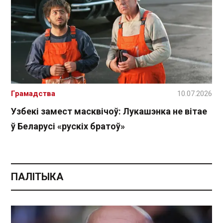
Грамадства
10.07.2026
Узбекі замест масквічоў: Лукашэнка не вітае
ў Беларусі «рускіх братоў»
ПАЛІТЫКА