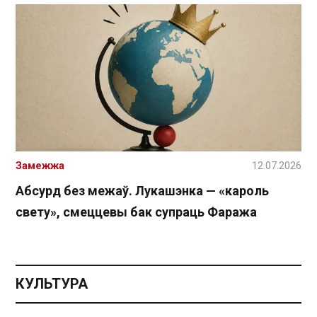
Замежжа
12.07.2026
Абсурд без межаў. Лукашэнка — «кароль
свету», смеццевы бак супраць Фаража
КУЛЬТУРА