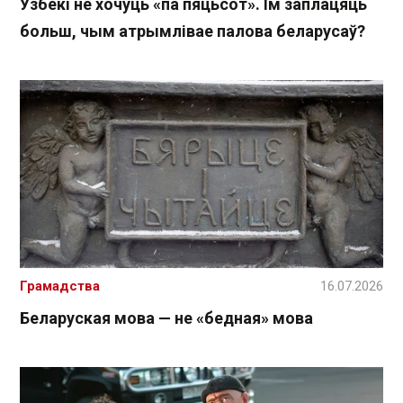
Узбекі не хочуць «па пяцьсот». Ім заплацяць
больш, чым атрымлівае палова беларусаў?
Грамадства
16.07.2026
Беларуская мова — не «бедная» мова