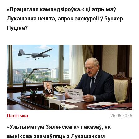
«Працяглая камандзіроўка»: ці атрымаў
Лукашэнка нешта, апроч экскурсіі ў бункер
Пуціна?
Палітыка
26.06.2026
«Ультыматум Зяленскага» паказаў, як
вынікова размаўляць з Лукашэнкам