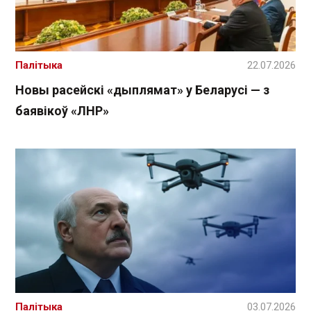
Палітыка
22.07.2026
Новы расейскі «дыплямат» у Беларусі — з
баявікоў «ЛНР»
Палітыка
03.07.2026