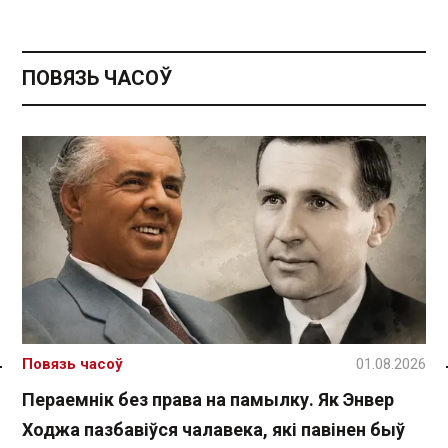
ПОВЯЗЬ ЧАСОЎ
Повязь часоў
01.08.2026
Спасылка без VPN
Пераемнік без права на памылку. Як Энвер
Ходжа пазбавіўся чалавека, які павінен быў