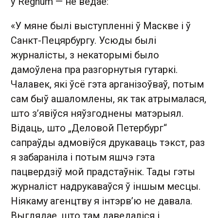
ў Regnum — не ведае:
«У мяне былі выступленні ў Маскве і ў
Санкт-Пецярбургу. Усюды былі
журналісты, з некаторымі было
дамоўлена пра разгорнутыя гутаркі.
Чалавек, які ўсё гэта арганізоўваў, потым
сам быў ашаломлены, як так атрымалася,
што з’явіўся няўзгоднены матэрыял.
Відаць, што „Деловой Петербург“
сапраўды адмовіўся друкаваць тэкст, раз
я забараніла і потым яшчэ гэта
пацвердзіў мой прадстаўнік. Тады гэты
журналіст надрукаваўся ў іншым месцы.
Ніякаму агенцтву я інтэрв’ю не давала.
Выглядае, што там даведаліся і