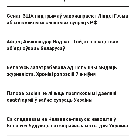
Сенат ЗША падтрымаў законапраект Ліндсі Грэма
аб «пякельных» санкцыях супраць РФ
Айцец Аляксандар Надсан. Той, хто працягвае
аб'ядноўваць беларусаў
Беларусь запатрабавала ад Польшчы выдаць
журналіста. Хронікі рэпрэсій 7 жніўня
Палова расіян не лічыць паспяховымі дзеянні
сваёй арміі ў вайне супраць Украіны
Са спадзевам на Чалавека-павука: навошта ў
Беларусі будуюць патэнцыйныя мэты для Украіны