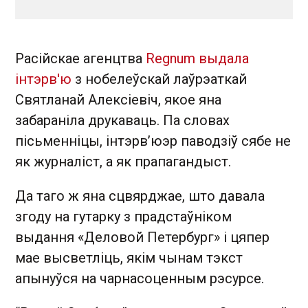
Расійскае агенцтва
Regnum выдала
інтэрв'ю
з нобелеўскай лаўрэаткай
Святланай Алексіевіч, якое яна
забараніла друкаваць. Па словах
пісьменніцы, інтэрв’юэр паводзіў сябе не
як журналіст, а як прапагандыст.
Да таго ж яна сцвярджае, што давала
згоду на гутарку з прадстаўніком
выдання «Деловой Петербург» і цяпер
мае высветліць, якім чынам тэкст
апынуўся на чарнасоценным рэсурсе.