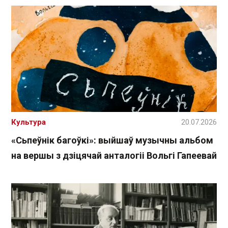
Культура
20.07.2026
«Сьпеўнік багоўкі»: выйшаў музычны альбом
на вершы з дзіцячай анталогіі Вольгі Гапеевай