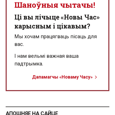
Шаноўныя чытачы!
Ці вы лічыце «Новы Час»
карысным і цікавым?
Мы хочам працягваць пісаць для
вас.
І нам вельмі важная ваша
падтрымка.
Дапамагчы «Новаму Часу»
АПОШНЯЕ НА САЙЦЕ