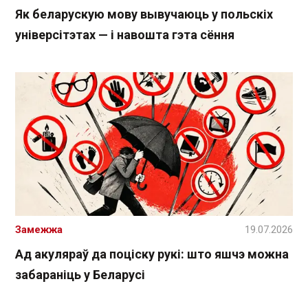
Як беларускую мову вывучаюць у польскіх
універсітэтах — і навошта гэта сёння
Замежжа
19.07.2026
Ад акуляраў да поціску рукі: што яшчэ можна
забараніць у Беларусі