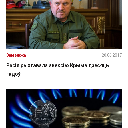
Замежжа
20.06.2017
Расія рыхтавала анексію Крыма дзесяць
гадоў