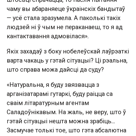
чаму вы абараняеце ўкраінскіх бандытаў
— усё стала зразумела. А паколькі такіх
людзей ні ў чым не пераканаеш, то я ад
кантактавання адмовілася».
Якіх захадаў з боку нобелеўскай лаўрэаткі
варта чакаць у гэтай сітуацыі? Ці рэальна,
што справа можа дайсці да суду?
«Натуральна, я буду звязвацца з
арганізатарамі гутаркі, буду раіцца са
сваім літаратурным агентам
Саладоўнікавым. На жаль, не веру, што ў
гэтай сітуацыі нешта можна зрабіць...
Засмучае толькі тое, што гэта абсалютна