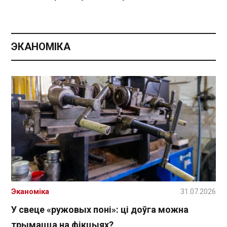
ЭКАНОМІКА
Эканоміка
31.07.2026
У свеце «ружовых поні»: ці доўга можна
трымацца на фікцыях?