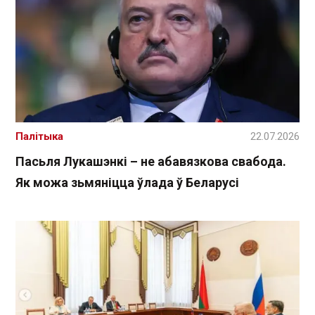
Палітыка
22.07.2026
Пасьля Лукашэнкі – не абавязкова свабода.
Як можа зьмяніцца ўлада ў Беларусі