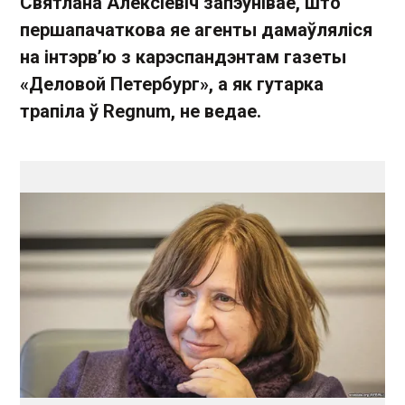
Святлана Алексіевіч запэўнівае, што
першапачаткова яе агенты дамаўляліся
на інтэрв’ю з карэспандэнтам газеты
«Деловой Петербург», а як гутарка
трапіла ў Regnum, не ведае.