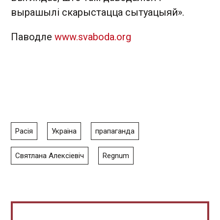
вырашылі скарыстацца сытуацыяй».
Паводле
www.svaboda.org
Расія
Украіна
прапаганда
Святлана Алексіевіч
Regnum