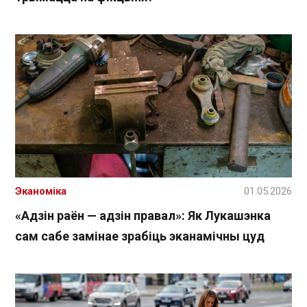
Эканоміка
01.05.2026
«Адзін раён — адзін правал»: Як Лукашэнка
сам сабе замінае зрабіць эканамічны цуд