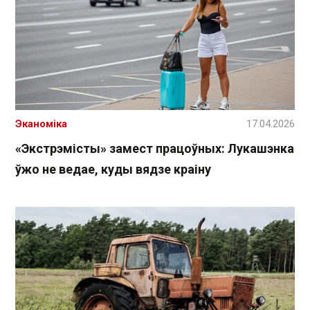
Эканоміка
17.04.2026
«Экстрэмісты» замест працоўных: Лукашэнка
ўжо не ведае, куды вядзе краіну