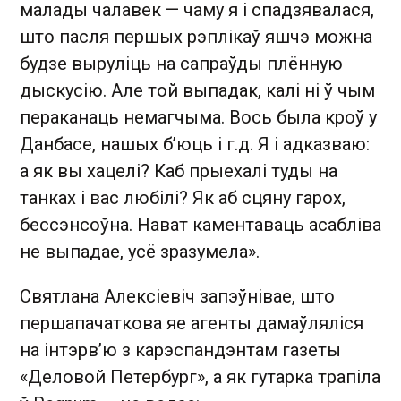
малады чалавек — чаму я і спадзявалася,
што пасля першых рэплікаў яшчэ можна
будзе выруліць на сапраўды плённую
дыскусію. Але той выпадак, калі ні ў чым
пераканаць немагчыма. Вось была кроў у
Данбасе, нашых б’юць і г.д. Я і адказваю:
а як вы хацелі? Каб прыехалі туды на
танках і вас любілі? Як аб сцяну гарох,
бессэнсоўна. Нават каментаваць асабліва
не выпадае, усё зразумела».
Святлана Алексіевіч запэўнівае, што
першапачаткова яе агенты дамаўляліся
на інтэрв’ю з карэспандэнтам газеты
«Деловой Петербург», а як гутарка трапіла