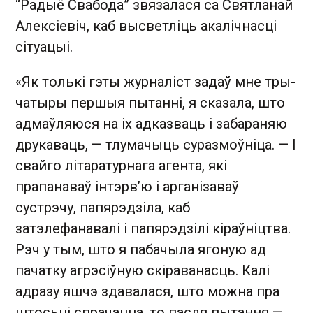
“Радыё Свабода” звязалася са Святланай
Алексіевіч, каб высветліць акалічнасці
сітуацыі.
«Як толькі гэты журналіст задаў мне тры-
чатыры першыя пытанні, я сказала, што
адмаўляюся на іх адказваць і забараняю
друкаваць, — тлумачыць суразмоўніца. — І
свайго літаратурнага агента, які
прапанаваў інтэрв’ю і арганізаваў
сустрэчу, папярэдзіла, каб
затэлефанавалі і папярэдзілі кіраўніцтва.
Рэч у тым, што я пабачыла ягоную ад
пачатку агрэсіўную скіраванасць. Калі
адразу яшчэ здавалася, што можна пра
штосьці спрачацца, то пасля пытання —