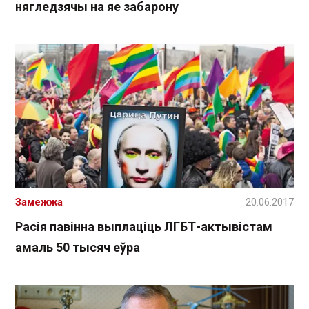
нягледзячы на яе забарону
Замежжа
20.06.2017
Расія павінна выплаціць ЛГБТ-актывістам
амаль 50 тысяч еўра