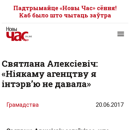
Падтрымайце «Новы Час» сёння!
Каб было што чытаць заўтра
Святлана Алексіевіч:
«Ніякаму агенцтву я
інтэрв’ю не давала»
Грамадства
20.06.2017