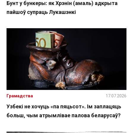
Бунт у бункеры: як Хрэнін (амаль) адкрыта
пайшоў супраць Лукашэнкі
Грамадства
17.07.2026
Узбекі не хочуць «па пяцьсот». Ім заплацяць
больш, чым атрымлівае палова беларусаў?