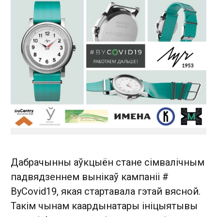
Дабрачынны аўкцыён стане сімвалічным
падвядзеннем вынікаў кампаніі #
ByCovid19, якая стартавала гэтай вясной.
Такім чынам каардынатары ініцыятывы