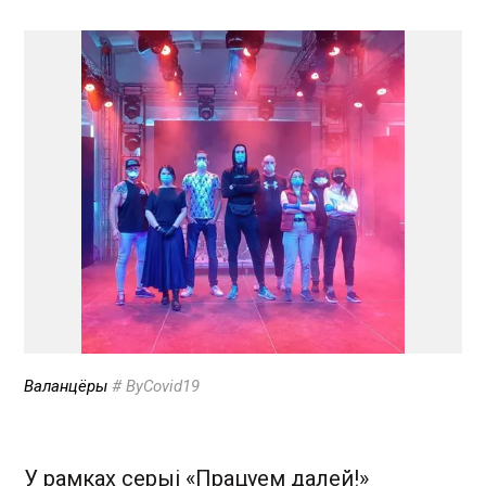
Валанцёры
# ByCovid19
У рамках серыі «Працуем далей!»