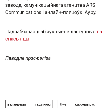
завода, камунікацыйнага агенцтва ARS
Communications і анлайн-пляцоўкі Ay.by.
Падрабязнасці аб аўкцыёне даступныя
па
спасылцы
.
Паводле прэс-рэліза
валанцёры
гадзіннікі
Луч
каронавірус