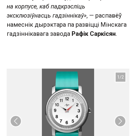
на корпусе, каб падкрэсліць
эксклюзіўнасць гадзіннікаў»
, — распавёў
намеснік дырэктара па развіцці Мінскага
гадзіннікавага завода
Рафік Саркісян
.
Папярэдні слайд
Наст