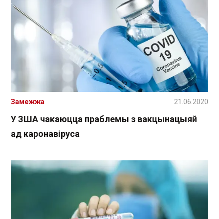
Замежжа
21.06.2020
У ЗША чакаюцца праблемы з вакцынацыяй
ад каронавіруса