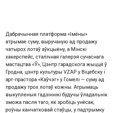
Дабрачынная платформа «Імёны»
атрымае суму, выручаную ад продажу
чатырох лотаў аўкцыёну, а Мінскі
хакерспейс, сталічная галерэя сучаснага
мастацтва «Ў», Цэнтр гарадскога жыцця ў
Гродна, цэнтр культуры VZAP у Віцебску і
арт-прастора «Каўчэг» у Гомелі — суму ад
продажу трох лотаў кожны. Атрымаць
выкупленыя гадзіннікі будучы ўладальнік
зможа пасля таго, як зробіць унёсак,
роўны канчатковай стаўцы, у падтрымку