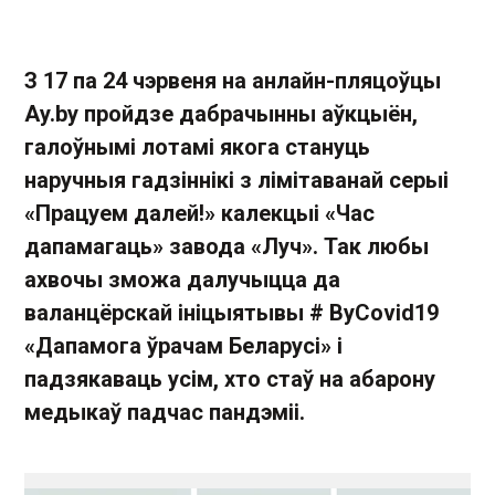
З 17 па 24 чэрвеня на анлайн-пляцоўцы
Ay.by пройдзе дабрачынны аўкцыён,
галоўнымі лотамі якога стануць
наручныя гадзіннікі з лімітаванай серыі
«Працуем далей!» калекцыі «Час
дапамагаць» завода «Луч». Так любы
ахвочы зможа далучыцца да
валанцёрскай ініцыятывы # ByCovid19
«Дапамога ўрачам Беларусі» і
падзякаваць усім, хто стаў на абарону
медыкаў падчас пандэміі.