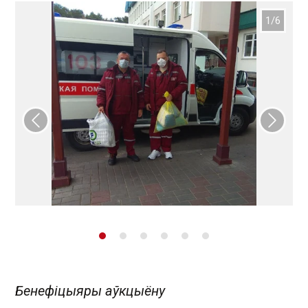
Папярэдні слайд
Наст
Бенефіцыяры аўкцыёну