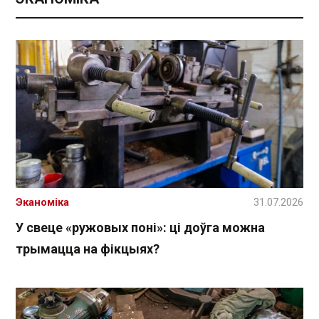
Эканоміка
31.07.2026
У свеце «ружовых поні»: ці доўга можна
трымацца на фікцыях?