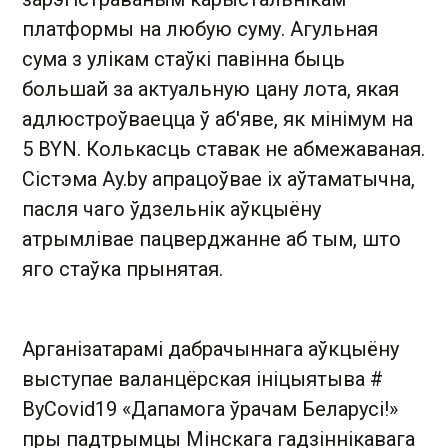
платформы на любую суму. Агульная
сума з улікам стаўкі павінна быць
большай за актуальную цану лота, якая
адлюстроўваецца ў аб'яве, як мінімум на
5 BYN. Колькасць ставак не абмежаваная.
Сістэма Ay.by апрацоўвае іх аўтаматычна,
пасля чаго ўдзельнік аўкцыёну
атрымлівае пацверджанне аб тым, што
яго стаўка прынятая.
Арганізатарамі дабрачыннага аўкцыёну
выступае валанцёрская ініцыятыва #
ByCovid19 «Дапамога ўрачам Беларусі!»
пры падтрымцы Мінскага гадзіннікавага