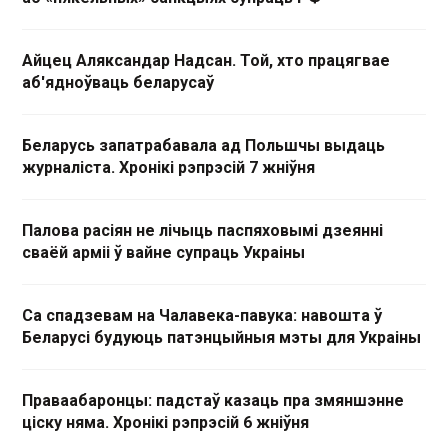
Айцец Аляксандар Надсан. Той, хто працягвае
аб'ядноўваць беларусаў
Беларусь запатрабавала ад Польшчы выдаць
журналіста. Хронікі рэпрэсій 7 жніўня
Палова расіян не лічыць паспяховымі дзеянні
сваёй арміі ў вайне супраць Украіны
Са спадзевам на Чалавека-павука: навошта ў
Беларусі будуюць патэнцыйныя мэты для Украіны
Праваабаронцы: падстаў казаць пра змяншэнне
ціску няма. Хронікі рэпрэсій 6 жніўня