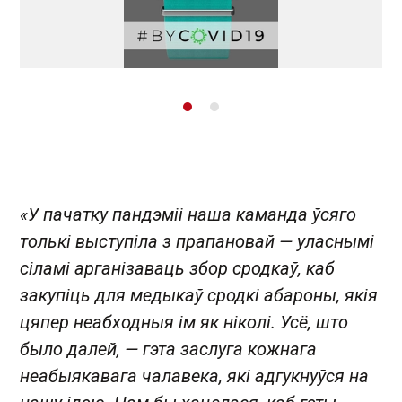
«У пачатку пандэміі наша каманда ўсяго
толькі выступіла з прапановай — уласнымі
сіламі арганізаваць збор сродкаў, каб
закупіць для медыкаў сродкі абароны, якія
цяпер неабходныя ім як ніколі. Усё, што
было далей, — гэта заслуга кожнага
неабыякавага чалавека, які адгукнуўся на