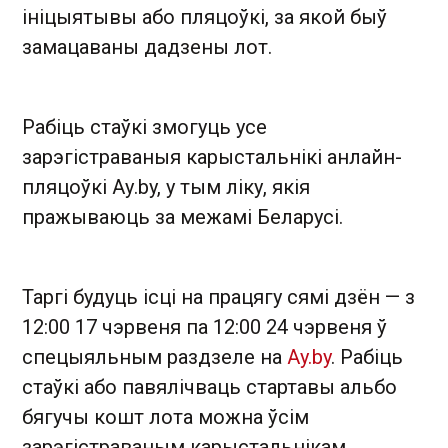
ініцыятывы або пляцоўкі, за якой быў
замацаваны дадзены лот.
Рабіць стаўкі змогуць усе
зарэгістраваныя карыстальнікі анлайн-
пляцоўкі Ау.by, у тым ліку, якія
пражываюць за межамі Беларусі.
Таргі будуць ісці на працягу сямі дзён — з
12:00 17 чэрвеня па 12:00 24 чэрвеня ў
спецыяльным раздзеле на
Ay.by
. Рабіць
стаўкі або павялічваць стартавы альбо
бягучы кошт лота можна ўсім
зарэгістраваным карыстальнікам