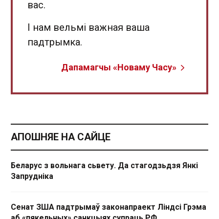
вас.
І нам вельмі важная ваша
падтрымка.
Дапамагчы «Новаму Часу»
АПОШНЯЕ НА САЙЦЕ
Беларус з вольнага сьвету. Да стагодзьдзя Янкі
Запрудніка
Сенат ЗША падтрымаў законапраект Ліндсі Грэма
аб «пякельных» санкцыях супраць РФ