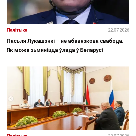
Палітыка
22.07.2026
Пасьля Лукашэнкі – не абавязкова свабода.
Як можа зьмяніцца ўлада ў Беларусі
Палітыка
22.07.2026