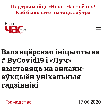
Падтрымайце «Новы Час» сёння!
Каб было што чытаць заўтра
Валанцёрская ініцыятыва
# ByCovid19 і «Луч»
выставяць на анлайн-
аўкцыён унікальныя
гадзіннікі
Грамадства
17.06.2020