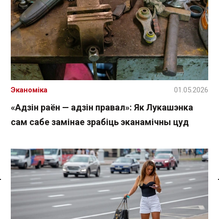
Эканоміка
01.05.2026
«Адзін раён — адзін правал»: Як Лукашэнка
сам сабе замінае зрабіць эканамічны цуд
Спасылка без VPN