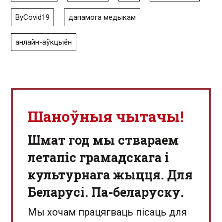
ByCovid19
дапамога медыкам
анлайн-аўкцыён
Шаноўныя чытачы!
Шмат год мы ствараем
летапіс грамадскага і
культурнага жыцця. Для
Беларусі. Па-беларуску.
Мы хочам працягваць пісаць для