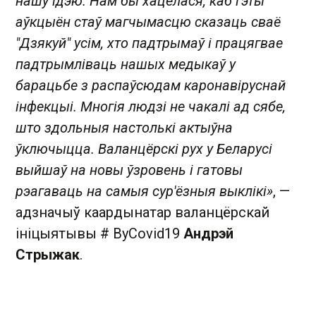
нашу ідэю. Нам бы хацелася, каб гэты
аўкцыён стаў магчымасцю сказаць сваё
"Дзякуй" усім, хто падтрымаў і працягвае
падтрымліваць нашых медыкаў у
барацьбе з распаўсюдам каронавіруснай
інфекцыі. Многія людзі не чакалі ад сябе,
што здольныя настолькі актыўна
ўключыцца. Валанцёрскі рух у Беларусі
выйшаў на новы ўзровень і гатовы
рэагаваць на самыя сур'ёзныя выклікі»
, —
адзначыў каардынатар валанцёрскай
ініцыятывы # ByCovid19
Андрэй
Стрыжак
.