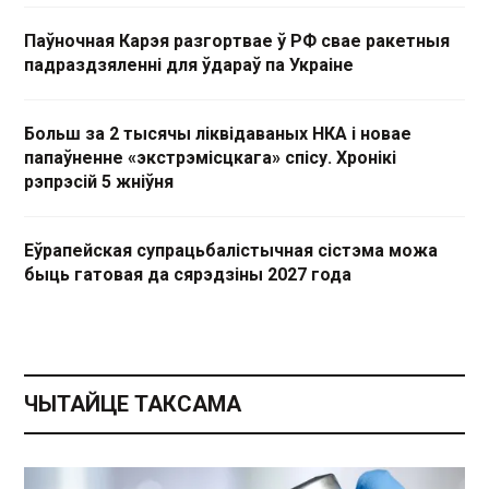
Паўночная Карэя разгортвае ў РФ свае ракетныя
падраздзяленні для ўдараў па Украіне
Больш за 2 тысячы ліквідаваных НКА і новае
папаўненне «экстрэмісцкага» спісу. Хронікі
рэпрэсій 5 жніўня
Еўрапейская супрацьбалістычная сістэма можа
быць гатовая да сярэдзіны 2027 года
ЧЫТАЙЦЕ ТАКСАМА