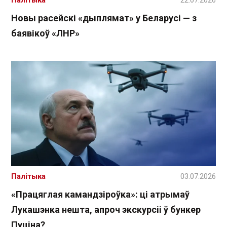
Новы расейскі «дыплямат» у Беларусі — з
баявікоў «ЛНР»
Палітыка
03.07.2026
«Працяглая камандзіроўка»: ці атрымаў
Лукашэнка нешта, апроч экскурсіі ў бункер
Пуціна?