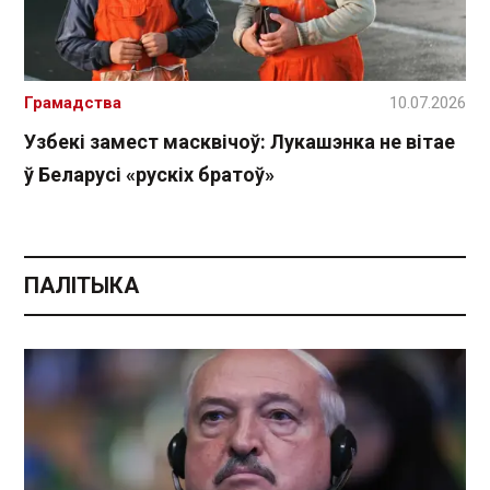
Грамадства
10.07.2026
Узбекі замест масквічоў: Лукашэнка не вітае
ў Беларусі «рускіх братоў»
ПАЛІТЫКА