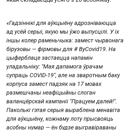
«Гадзіннікі для аўкцыёну адрозніваюцца
ад усёй серыі, якую мы ўжо выпусцілі. У іх
іншы колер раменьчыка: замест чырвонага
бірузовы — фірмовы для # ByCovid19. На
цыферблаце застаецца напамін
уладальніку: "Мая дапамога ўрачам
супраць COVID-19", але на зваротным баку
корпуса замест падзяк на 17 мовах
размешчаны неафіцыйны слоган
валанцёрскай кампаніі "Працуем далей!".
Паколькі гэтая серыя выраблена менавіта
для аўкцыёну, кожнаму лоту прысвояць
асобны нумар — ён будзе выгравіраваны