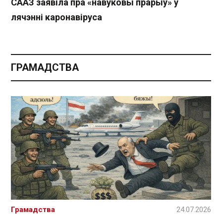
СААЗ заявіла пра «навуковы прарыў» у
лячэнні каронавіруса
ГРАМАДСТВА
Грамадства
24.07.2026