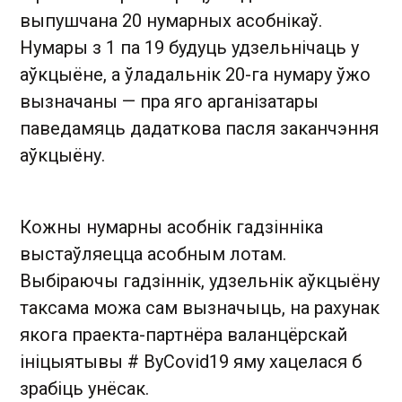
выпушчана 20 нумарных асобнікаў.
Нумары з 1 па 19 будуць удзельнічаць у
аўкцыёне, а ўладальнік 20-га нумару ўжо
вызначаны — пра яго арганізатары
паведамяць дадаткова пасля заканчэння
аўкцыёну.
Кожны нумарны асобнік гадзінніка
выстаўляецца асобным лотам.
Выбіраючы гадзіннік, удзельнік аўкцыёну
таксама можа сам вызначыць, на рахунак
якога праекта-партнёра валанцёрскай
ініцыятывы # ByCovid19 яму хацелася б
зрабіць унёсак.