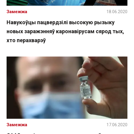
Замежжа
18.06.2020
Навукоўцы пацвердзілі высокую рызыку
новых заражэнняў каронавірусам сярод тых,
хто перахварэў
Замежжа
17.06.2020