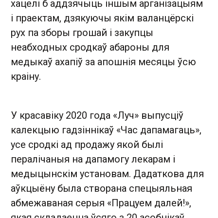
хацелі б аддзячыць іншым арганізацыям
і праектам, дзякуючы якім валанцёрскі
рух па зборы грошай і закупцы
неабходных сродкаў абароны для
медыкаў ахапіў за апошнія месяцы ўсю
краіну.
У красавіку 2020 года «Луч» выпусціў
калекцыю гадзіннікаў «Час дапамагаць»,
усе сродкі ад продажу якой былі
пералічаныя на дапамогу лекарам і
медыцынскім установам. Дадаткова для
аўкцыёну была створана спецыяльная
абмежаваная серыя «Працуем далей!»,
якая складаецца ўсяго з 20 асобнікаў.