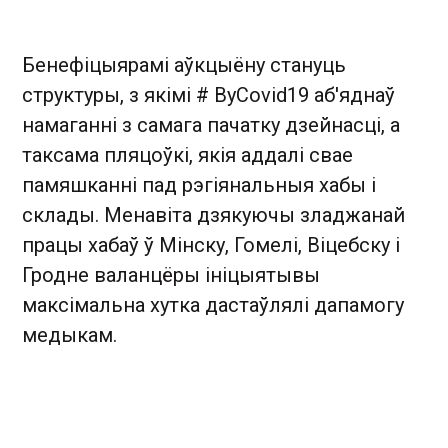
Бенефіцыярамі аўкцыёну стануць
структуры, з якімі # ByCovid19 аб'яднаў
намаганні з самага пачатку дзейнасці, а
таксама пляцоўкі, якія аддалі свае
памяшканні пад рэгіянальныя хабы і
склады. Менавіта дзякуючы зладжанай
працы хабаў ў Мінску, Гомелі, Віцебску і
Гродне валанцёры ініцыятывы
максімальна хутка дастаўлялі дапамогу
медыкам.