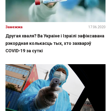
Замежжа
17.06.2020
Другая хваля? Ва Украіне і Ізраілі зафіксавана
рэкордная колькасць тых, хто захварэў
COVID-19 за суткі