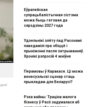
Еўрапейская
супрацьбалістычная сістэма
можа быць гатовая да
сярэдзіны 2027 года
Удзельнікі злёту пад Расонамі
паведамілі пра збіццё і
прыніжэнні пасля затрыманняў.
Хронікі рэпрэсій 4 жніўня
Перамовы ў Каракасе. Ці можа
венесуэльскі сцэнар стаць
прыкладам для Беларусі?
адыё
Рэха вайны: Траціна малога
бізнесу ў Расіі задумалася аб