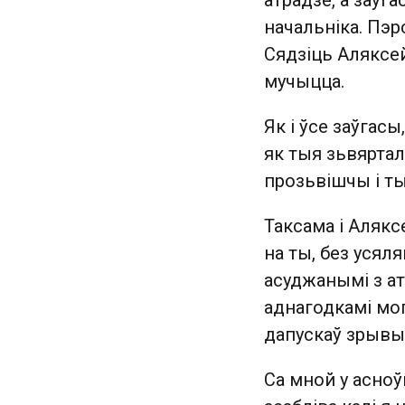
атрадзе, а заўга
начальніка. Пэр
Сядзіць Аляксей
мучыцца.
Як і ўсе заўгасы
як тыя зьвяртал
прозьвішчы і т
Таксама і Алякс
на ты, без усяля
асуджанымі з ат
аднагодкамі мо
дапускаў зрывы 
Са мной у асноў