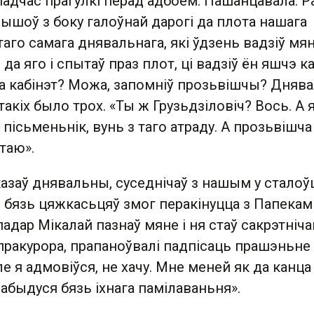
падчас прагулкі перад адбоем. Пашанцавала. Р
адышоў з боку галоўнай дарогі да плота нашага
таго самага днявальнага, які ўдзень вадзіў мян
 да яго і спытаў праз плот, ці вадзіў ён яшчэ к
жа кабінэт? Можа, запомніў прозьвішчы? Дняв
 такіх было трох. «Ты ж Грузьдзіловіч? Вось. А
 пісьменьнік, вунь з таго атраду. А прозьвішча
таю».
аказаў днявальны, суседнічаў з нашым у сталоўц
я бязь цяжкасьцяў змог перакінуцца з Папекам
падар Мікалай пазнаў мяне і ня стаў сакрэтніча
а пракурора, прапаноўвалі падпісаць прашэньне
ле я адмовіўся, не хачу. Мне меней як да канца
, абыдуся бязь іхнага памілаваньня».