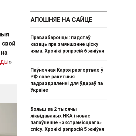
АПОШНЯЕ НА САЙЦЕ
ныя
Праваабаронцы: падстаў
а свой
казаць пра змяншэнне ціску
няма. Хронікі рэпрэсій 6 жніўня
 на
оды
»
Паўночная Карэя разгортвае ў
РФ свае ракетныя
падраздзяленні для ўдараў па
Украіне
Больш за 2 тысячы
ліквідаваных НКА і новае
папаўненне «экстрэмісцкага»
спісу. Хронікі рэпрэсій 5 жніўня