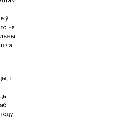
аптам
е ў
аго на
альны
 яшчэ
ы, і
ць.
 аб
 году