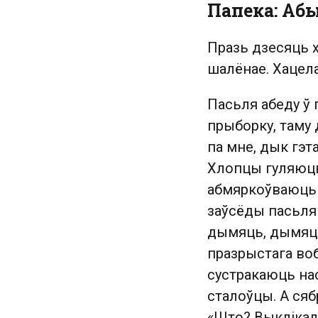
Папека: Аб
Празь дзесяць х
шалёнае. Хацела
Пасьля абеду ў
прыборку, таму 
па мне, дык гэт
Хлопцы гуляюць 
абмяркоўваюць 
заўсёды пасьля 
дымяць, дымяць
празрыстага воб
сустракаюць нас
сталоўцы. А ся
«Што? Выклікалі