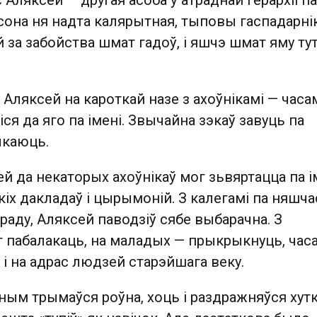
с Аляксей — другая асоба ў атраднай герархіі п
сона ня надта калярытная, тыповы гаспадарнік
 за забойства шмат гадоў, і яшчэ шмат яму ту
, Аляксей на кароткай назе з ахоўнікамі — часам
іся да яго па імені. Звычайна зэкаў завуць па
ыкаюць.
ей да некаторых ахоўнікаў мог зьвяртацца па ім
кіх дакладаў і цырымоній. З калегамі па няшчас
раду, Аляксей паводзіў сябе выбарачна. З
г пабалакаць, на маладых — прыкрыкнуць, час
і на адрас людзей старэйшага веку.
ным трымаўся роўна, хоць і раздражняўся хутк