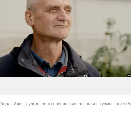
бода» Алег Грузьдзіловіч пасьля вызваленьня з турмы. Фота Р