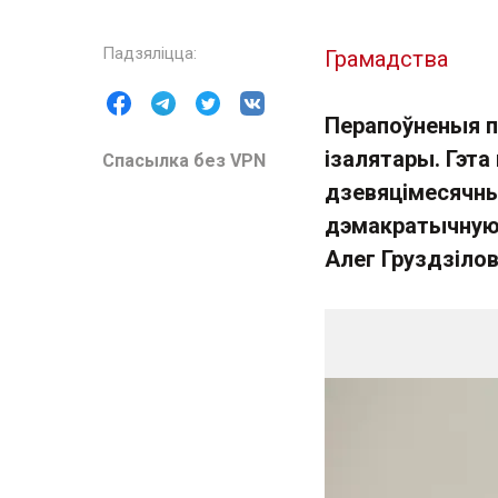
Грамадства
Перапоўненыя п
ізалятары. Гэта 
Спасылка без VPN
дзевяцімесячны
дэмакратычную 
Алег Груздзілов