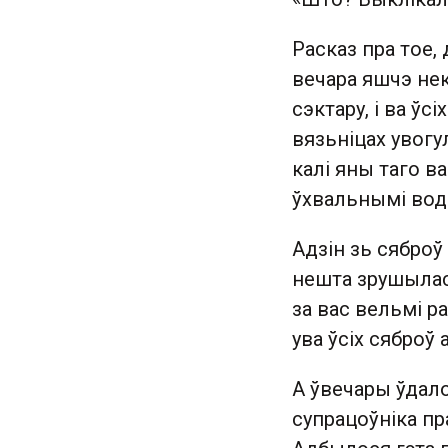
Расказ пра тое, 
вечара яшчэ не
сэктару, і ва ў
вязьніцах увогу
калі яны таго в
ўхвальнымі водг
Адзін зь сяброў
нешта зрушылася
за вас вельмі ра
ува ўсіх сяброў 
А ўвечары ўдал
супрацоўніка пра