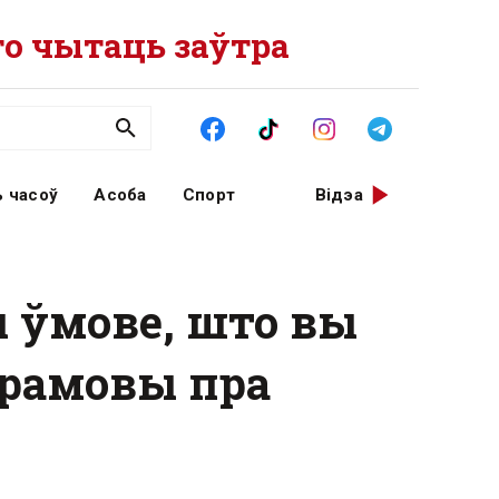
о чытаць заўтра
 часоў
Асоба
Спорт
Відэа
 ўмове, што вы
перамовы пра