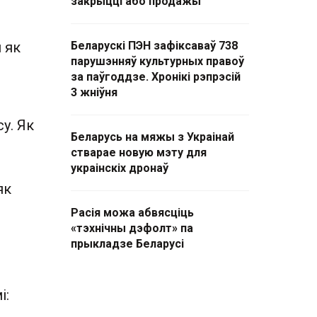
закрыцці або продажы
 як
Беларускі ПЭН зафіксаваў 738
парушэнняў культурных правоў
за паўгоддзе. Хронікі рэпрэсій
3 жніўня
у. Як
Беларусь на мяжы з Украінай
стварае новую мэту для
украінскіх дронаў
як
,
Расія можа абвясціць
«тэхнічны дэфолт» па
прыкладзе Беларусі
і: