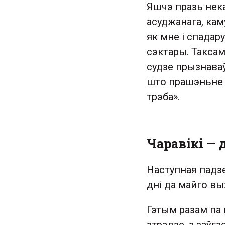
Яшчэ празь нека
асуджанага, кам
як мне і спадар
сэктары. Таксам
судзе прызнаваў
што прашэньне б
трэба».
Чаравікі — 
Наступная падзе
дні да майго вы
Гэтым разам па