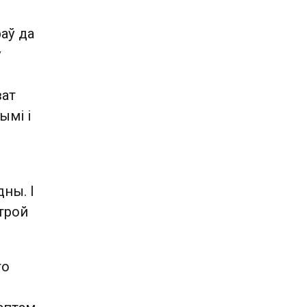
раў да
ў
ват
ымі і
дны. І
строй
го