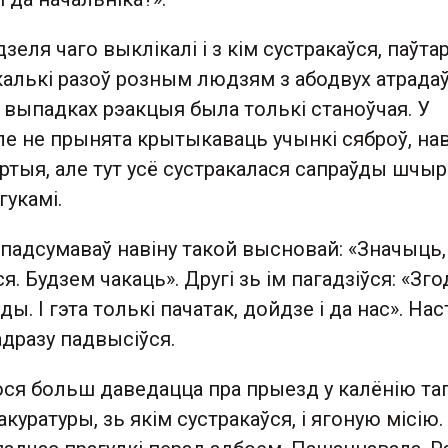
дзеля чаго выклікалі і з кім сустракаўся, паўта
калькі разоў розным людзям з абодвух атрада
сіх выпадках рэакцыя была толькі станоўчая. У
ле не прынята крытыкаваць учынкі сяброў, на
артыя, але тут усё сустракалася сапраўды шчыр
укамі.
 падсумаваў навіну такой высновай: «Значыць,
. Будзем чакаць». Другі зь ім пагадзіўся: «Зго
ды. І гэта толькі пачатак, дойдзе і да нас». На
адразу падвысіўся.
ося больш даведацца пра прыезд у калёнію та
куратуры, зь якім сустракаўся, і ягоную місію.