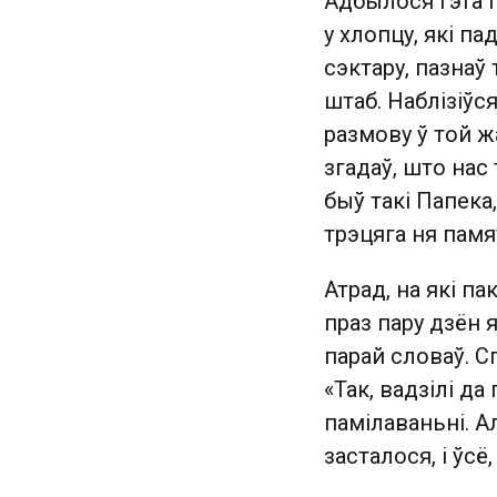
Адбылося гэта 
у хлопцу, які п
сэктару, пазнаў 
штаб. Наблізіўся
размову ў той 
згадаў, што нас
быў такі Папека,
трэцяга ня памя
Атрад, на які п
праз пару дзён 
парай словаў. С
«Так, вадзілі д
памілаваньні. А
засталося, і ўсё