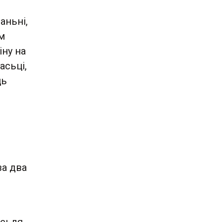
аньні,
м
іну на
асьці,
ць
за два