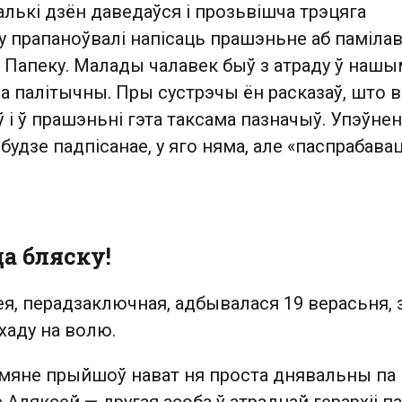
лькі дзён даведаўся і прозьвішча трэцяга
у прапаноўвалі напісаць прашэньне аб памілав
у Папеку. Малады чалавек быў з атраду ў нашы
а палітычны. Пры сустрэчы ён расказаў, што в
 і ў прашэньні гэта таксама пазначыў. Упэўнен
удзе падпісанае, у яго няма, але «паспрабава
да бляску!
я, перадзаключная, адбывалася 19 верасьня, 
хаду на волю.
 мяне прыйшоў нават ня проста днявальны па