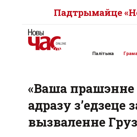
Падтрымайце «Но
Палітыка
Грам
«Ваша прашэнне 
адразу з’едзеце 
вызваленне Груз