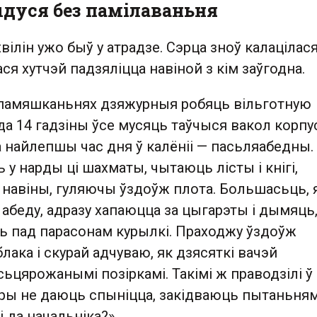
ыдуся без памілаваньня
вілін ужо быў у атрадзе. Сэрца зноў калацілася
ся хутчэй падзяліцца навіной з кім заўгодна.
 памяшканьнях дзяжурныя робяць вільготную
да 14 гадзіны ўсе мусяць таўчыся вакол корпус
а найлепшы час дня ў калёніі — пасьляабедны.
у нарды ці шахматы, чытаюць лісты і кнігі,
навіны, гуляючы ўздоўж плота. Большасьць, 
абеду, адразу хапаюцца за цыгарэты і дымяць
 пад парасонам курылкі. Праходжу ўздоўж
лака і скурай адчуваю, як дзясяткі вачэй
ьцярожанымі позіркамі. Такімі ж праводзілі ў
бры не даюць спыніцца, закідваюць пытаньням
 да начальніка?».