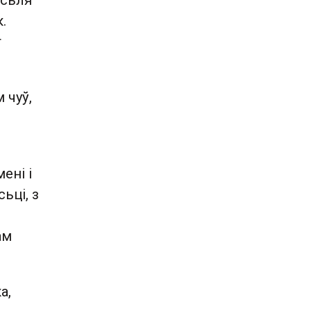
асьля
.
т
 чуў,
ені і
ьці, з
ам
а,