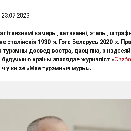
23.07.2023
алітвязнямі камеры, катаванні, этапы, штраф
не сталінскія 1930-я. Гэта Беларусь 2020-х. Пр
 турэмны досвед востра, дасціпна, з надзеяй
будучыню краіны апавядае журналіст «
Сваб
іч у кнізе «Мае турэмныя муры».