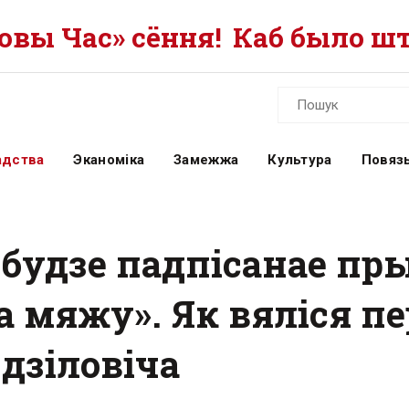
вы Час» сёння!
Каб было шт
адства
Эканоміка
Замежжа
Культура
Повязь
будзе падпісанае пры
за мяжу». Як вяліся 
дзіловіча