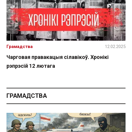
Грамадства
12.02.2025
Чарговая правакацыя сілавікоў. Хронікі
рэпрэсій 12 лютага
ГРАМАДСТВА