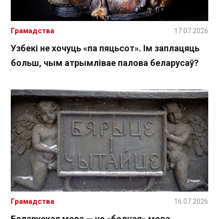
Грамадства
17.07.2026
Узбекі не хочуць «па пяцьсот». Ім заплацяць
больш, чым атрымлівае палова беларусаў?
Грамадства
16.07.2026
Беларуская мова — не «бедная» мова