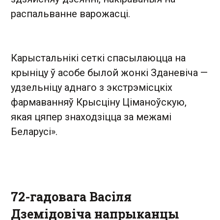
распальванне варожасці.
Карыстальнікі сеткі спасылаюцца на
крыніцу ў асобе былой жонкі Зданевіча —
удзельніцу аднаго з экстрэмісцкіх
фармаванняў Крысціну Ціманоўскую,
якая цяпер знаходзіцца за межамі
Беларусі».
72-гадовага Васіля
Дземідовіча напрыканцы