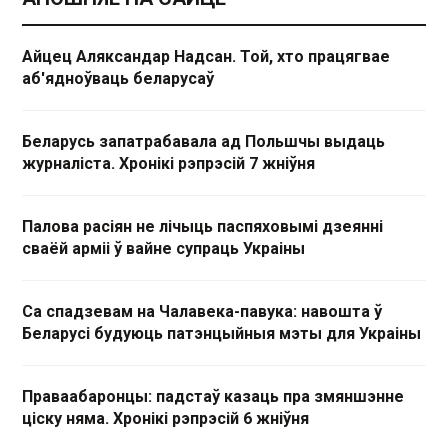
Айцец Аляксандар Надсан. Той, хто працягвае
аб'ядноўваць беларусаў
Беларусь запатрабавала ад Польшчы выдаць
журналіста. Хронікі рэпрэсій 7 жніўня
Палова расіян не лічыць паспяховымі дзеянні
сваёй арміі ў вайне супраць Украіны
Са спадзевам на Чалавека-павука: навошта ў
Беларусі будуюць патэнцыйныя мэты для Украіны
Праваабаронцы: падстаў казаць пра змяншэнне
ціску няма. Хронікі рэпрэсій 6 жніўня