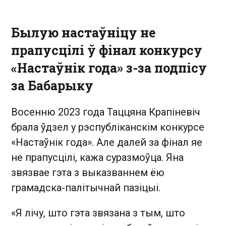
Былую настаўніцу не
прапусцілі ў фінал конкурсу
«Настаўнік года» з-за подпісу
за Бабарыку
Восенню 2023 года Таццяна Крапіневіч
брала ўдзел у рэспубліканскім конкурсе
«Настаўнік года». Але далей за фінал яе
не прапусцілі, кажа суразмоўца. Яна
звязвае гэта з выказваннем ёю
грамадска-палітычнай пазіцыі.
«Я лічу, што гэта звязана з тым, што