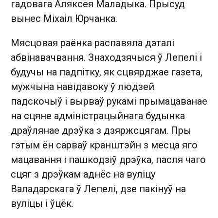
гадовага Аляксея Маладыка. Прысуд
вынес Міхаіл Юрчанка.
Мясцовая раёнка распавяла дэталі
абвінавачвання. Знаходзячыся ў Лепелі і
будучы на падпітку, як сцвярджае газета,
мужчына навідавоку ў людзей
падскочыў і вырваў рукамі прымацаванае
на сцяне адміністрацыйнага будынка
драўлянае дрэўка з дзяржсцягам. Пры
гэтым ён сарваў кранштэйн з месца яго
мацавання і пашкодзіў дрэўка, пасля чаго
сцяг з дрэўкам аднёс на вуліцу
Валадарскага ў Лепелі, дзе пакінуў на
вуліцы і ўцёк.