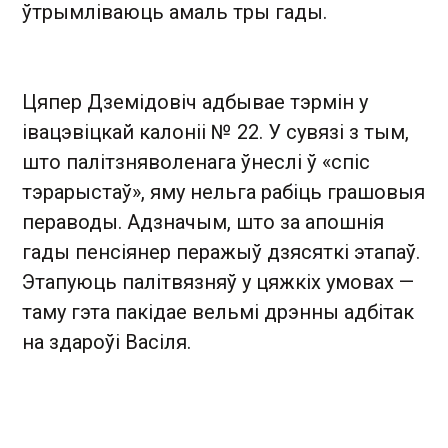
ўтрымліваюць амаль тры гады.
Цяпер Дземідовіч адбывае тэрмін у
івацэвіцкай калоніі № 22. У сувязі з тым,
што палітзняволенага ўнеслі ў «спіс
тэрарыстаў», яму нельга рабіць грашовыя
пераводы. Адзначым, што за апошнія
гады пенсіянер перажыў дзясяткі этапаў.
Этапуюць палітвязняў у цяжкіх умовах —
таму гэта пакідае вельмі дрэнны адбітак
на здароўі Васіля.