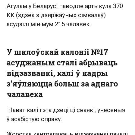
Агулам у Беларусі паводле артыкула 370
КК (здзек з дзяржаўных сімвалаў)
асудзілі мінімум 215 чалавек.
У шклоўскай калоніі №17
асуджаным сталі абрываць
відэазванкі, калі ў кадры
з'яўляюцца больш за аднаго
чалавека
Нават калі гэта дзеці ці сваякі, унесеныя
ў асабістую справу.
Жорстка кантраляваць відэазванкі пачалі