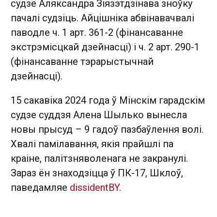
судзе Аляксандра Зіязэтдзінава зноўку
пачалі судзіць. Айцішніка абвінавачвалі
паводле ч. 1 арт. 361-2 (фінансаванне
экстрэмісцкай дзейнасці) і ч. 2 арт. 290-1
(фінансаванне тэрарыстычнай
дзейнасці).
15 сакавіка 2024 года ў Мінскім гарадскім
судзе суддзя Алена Шылько вынесла
новы прысуд – 9 гадоў пазбаўлення волі.
Хвалі памілавання, якія прайшлі па
краіне, палітзняволенага не закранулі.
Зараз ён знаходзіцца ў ПК-17, Шклоў,
паведамляе
dissidentBY
.