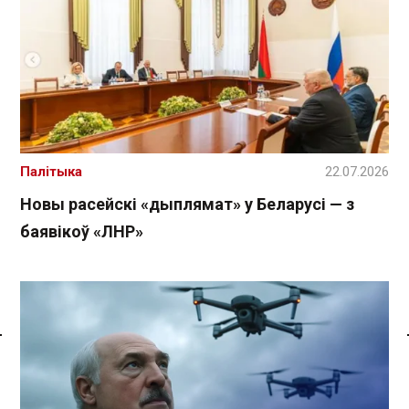
Палітыка
22.07.2026
Новы расейскі «дыплямат» у Беларусі — з
баявікоў «ЛНР»
Спасылка без VPN