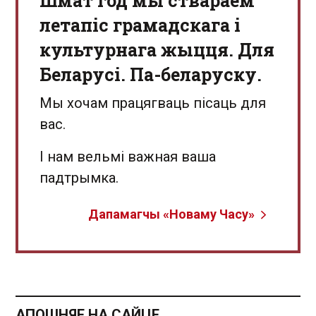
Шмат год мы ствараем
летапіс грамадскага і
культурнага жыцця. Для
Беларусі. Па-беларуску.
Мы хочам працягваць пісаць для
вас.
І нам вельмі важная ваша
падтрымка.
Дапамагчы «Новаму Часу»
АПОШНЯЕ НА САЙЦЕ