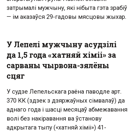
затрымалі мужчыну, які нібыта гэта зрабіў
— ім аказаўся 29-гадовы мясцовы жыхар.
У Лепелі мужчыну асудзілі
да 1,5 года «хатняй хіміі» за
сарваны чырвона-зялёны
сцяг
У судзе Лепельскага раёна паводле арт.
370 КК (здзек з дзяржаўных сімвалаў) да
аднаго года і шасці месяцаў абмежавання
волі без накіравання ва ўстанову
адкрытага тыпу («хатняй хіміі») 41-