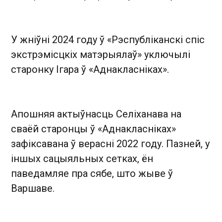
У жніўні 2024 году ў «Рэспубліканскі спіс
экстрэмісцкіх матэрыялаў» уключылі
старонку Ігара ў «Аднакласніках».
Апошняя актыўнасць Селіханава на
сваёй старонцы ў «Аднакласніках»
зафіксавана ў верасні 2022 году. Пазней, у
іншых сацыяльных сетках, ён
паведамляе пра сябе, што жыве ў
Варшаве.