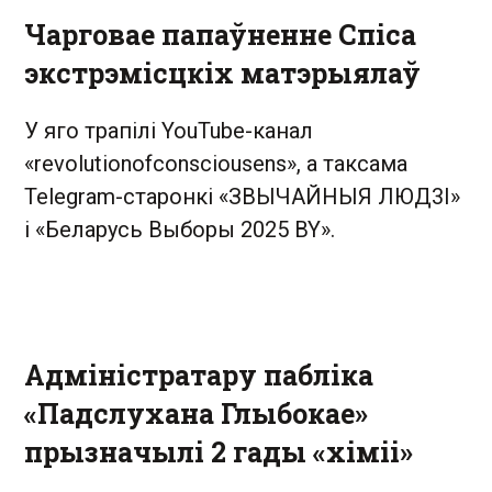
Чарговае папаўненне Спіса
экстрэмісцкіх матэрыялаў
У яго трапілі YouTube-канал
«revolutionofconsciousens», а таксама
Telegram-старонкі «ЗВЫЧАЙНЫЯ ЛЮД3I»
і «Беларусь Выборы 2025 BY».
Адміністратару пабліка
«Падслухана Глыбокае»
прызначылі 2 гады «хіміі»