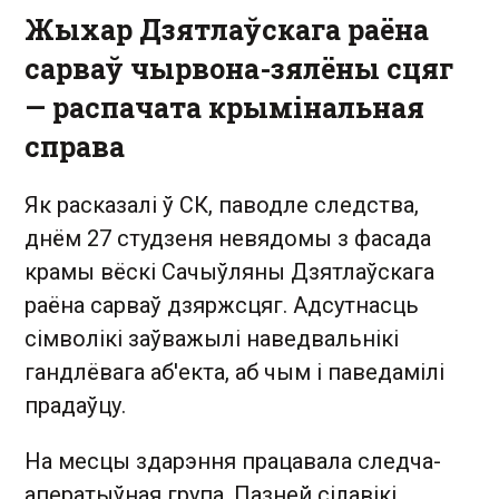
Жыхар Дзятлаўскага раёна
сарваў чырвона-зялёны сцяг
— распачата крымінальная
справа
Як расказалі ў СК, паводле следства,
днём 27 студзеня невядомы з фасада
крамы вёскі Сачыўляны Дзятлаўскага
раёна сарваў дзяржсцяг. Адсутнасць
сімволікі заўважылі наведвальнікі
гандлёвага аб'екта, аб чым і паведамілі
прадаўцу.
На месцы здарэння працавала следча-
аператыўная група. Пазней сілавікі