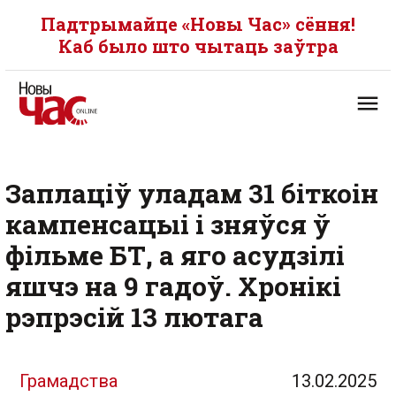
Падтрымайце «Новы Час» сёння!
Каб было што чытаць заўтра
Заплаціў уладам 31 біткоін
кампенсацыі і зняўся ў
фільме БТ, а яго асудзілі
яшчэ на 9 гадоў. Хронікі
рэпрэсій 13 лютага
Грамадства
13.02.2025