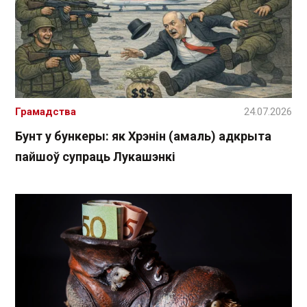
Грамадства
24.07.2026
Бунт у бункеры: як Хрэнін (амаль) адкрыта
пайшоў супраць Лукашэнкі