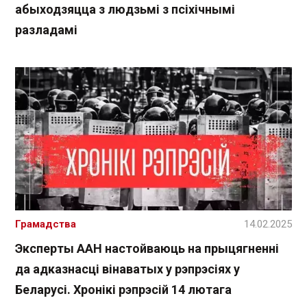
абыходзяцца з людзьмі з псіхічнымі
разладамі
Грамадства
14.02.2025
Эксперты ААН настойваюць на прыцягненні
да адказнасці вінаватых у рэпрэсіях у
Беларусі. Хронікі рэпрэсій 14 лютага