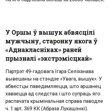
У Оршы ў вышук абвясцілі
мужчыну, старонку якога ў
«Аднакласніках» раней
прызналі «экстрэмісцкай»
Партрэт 49-гадовага Ігара Селіханава
вывешаны на стэндзе «Увага, вышук». У
абвестцы паведамляецца, што аршанец
хаваецца ад следства і што супраць яго
распачата крымінальная справа паводле
ч. 1 арт. 369 КК (Абраза Лукашэнкі).