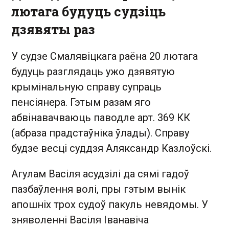
лютага будуць судзіць
дзявяты раз
У судзе Смалявіцкага раёна 20 лютага
будуць разглядаць ужо дзявятую
крымінальную справу супраць
пенсіянера. Гэтым разам яго
абвінавачваюць паводле арт. 369 КК
(абраза прадстаўніка ўлады). Справу
будзе весці суддзя Аляксандр Казлоўскі.
Агулам Васіля асудзілі да сямі гадоў
пазбаўлення волі, пры гэтым вынік
апошніх трох судоў пакуль невядомы. У
зняволенні Васіля Іванавіча