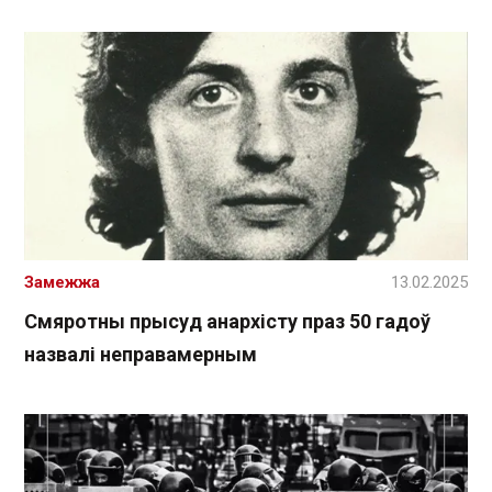
Замежжа
13.02.2025
Смяротны прысуд анархісту праз 50 гадоў
назвалі неправамерным