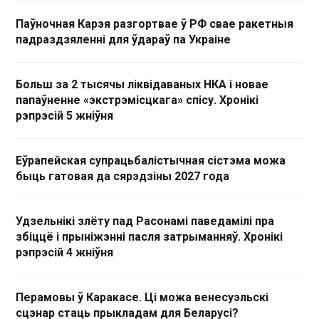
Паўночная Карэя разгортвае ў РФ свае ракетныя
падраздзяленні для ўдараў па Украіне
Больш за 2 тысячы ліквідаваных НКА і новае
папаўненне «экстрэмісцкага» спісу. Хронікі
рэпрэсій 5 жніўня
Еўрапейская супрацьбалістычная сістэма можа
быць гатовая да сярэдзіны 2027 года
Удзельнікі злёту пад Расонамі паведамілі пра
збіццё і прыніжэнні пасля затрыманняў. Хронікі
рэпрэсій 4 жніўня
Перамовы ў Каракасе. Ці можа венесуэльскі
сцэнар стаць прыкладам для Беларусі?