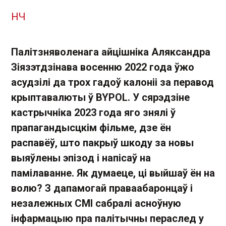
НЧ
Палітзняволенага айцішніка Аляксандра
Зіязэтдзінава восенню 2022 года ўжо
асудзілі да трох гадоў калоніі за перавод
крыптавалюты ў BYPOL. У сярэдзіне
кастрычніка 2023 года яго знялі ў
прапагандысцкім фільме, дзе ён
распавёў, што пакрыў шкоду за новы
выяўлены эпізод і напісаў на
памілаванне. Як думаеце, ці выйшаў ён на
волю? З дапамогай праваабаронцаў і
незалежных СМІ сабралі асноўную
інфармацыю пра палітычны пераслед у