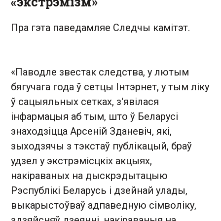
«экстрэмізм»
Пра гэта паведамляе Следчы камітэт.
«Паводле звестак следства, у лютым
бягучага года ў сетцы Інтэрнет, у тым ліку
ў сацыяльных сетках, з'явілася
інфармацыя аб тым, што ў Беларусі
знаходзіцца Арсеній Зданевіч, які,
зыходзячы з тэкстаў публікацый, браў
удзел у экстрэмісцкіх акцыях,
накіраваных на дыскрэдытацыю
Рэспублікі Беларусь і дзейнай улады,
выкарыстоўваў адпаведную сімволіку,
здзяйсняў дзеянні, накіраваныя на