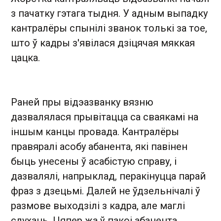
з пачатку гэтага тыдня. У адным выпадку
кантралёры спынілі званок толькі за тое,
што ў кадры з'явілася дзіцячая мяккая
цацка.
Раней пры відэазванку вязню
дазвалялася прывітацца са сваякамі на
іншым канцы провада. Кантралёры
правяралі асобу абанента, які павінен
быць унесены ў асабістую справу, і
дазвалялі, напрыклад, перакінуцца парай
фраз з дзецьмі. Далей не ўдзельнічалі ў
размове выходзілі з кадра, але маглі
слухаць. Цяпер жа ў пакоі абанента