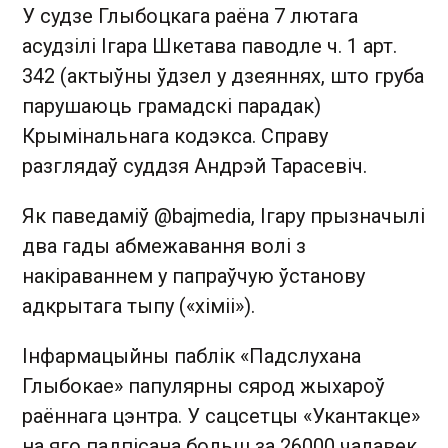
У судзе Глыбоцкага раёна 7 лютага
асудзілі Ігара Шкетава паводле ч. 1 арт.
342 (актыўны ўдзел у дзеяннях, што груба
парушаюць грамадскі парадак)
Крымінальнага кодэкса. Справу
разглядаў суддзя Андрэй Тарасевіч.
Як паведаміў @bajmedia, Ігару прызначылі
два гады абмежавання волі з
накіраваннем у папраўчую ўстанову
адкрытага тыпу («хіміі»).
Інфармацыйны паблік «Падслухана
Глыбокае» папулярны сярод жыхароў
раённага цэнтра. У сацсетцы «Укантакце»
на яго падпісана больш за 26000 чалавек.