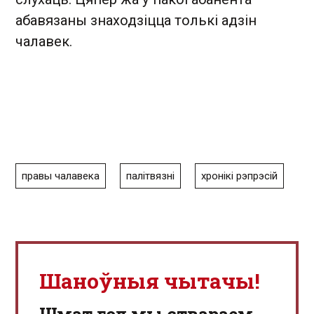
абавязаны знаходзіцца толькі адзін
чалавек.
правы чалавека
палітвязні
хронікі рэпрэсій
Шаноўныя чытачы!