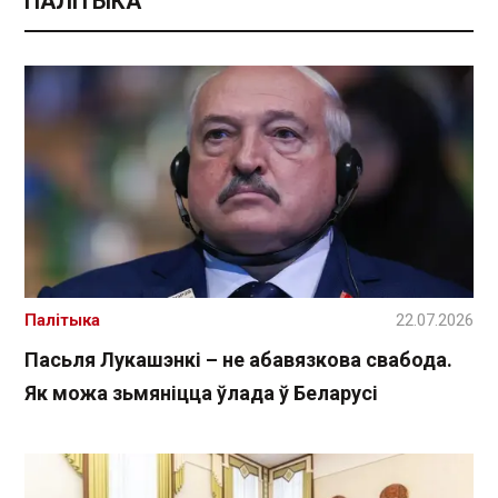
ПАЛІТЫКА
Палітыка
22.07.2026
Пасьля Лукашэнкі – не абавязкова свабода.
Як можа зьмяніцца ўлада ў Беларусі