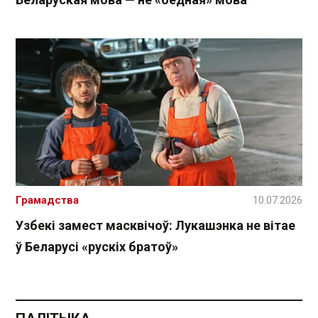
Грамадства
10.07.2026
Узбекі замест масквічоў: Лукашэнка не вітае
ў Беларусі «рускіх братоў»