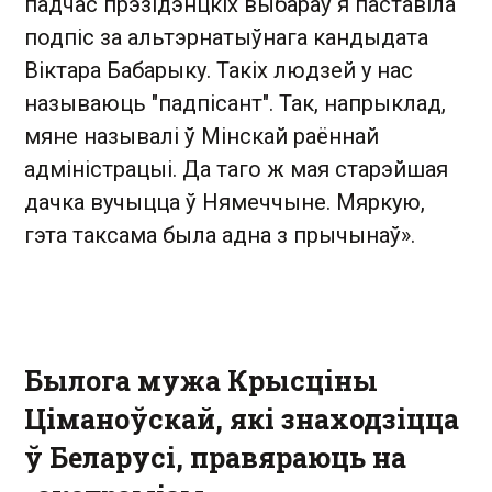
падчас прэзідэнцкіх выбараў я паставіла
подпіс за альтэрнатыўнага кандыдата
Віктара Бабарыку. Такіх людзей у нас
называюць "падпісант". Так, напрыклад,
мяне называлі ў Мінскай раённай
адміністрацыі. Да таго ж мая старэйшая
дачка вучыцца ў Нямеччыне. Мяркую,
гэта таксама была адна з прычынаў».
Былога мужа Крысціны
Ціманоўскай, які знаходзіцца
ў Беларусі, правяраюць на