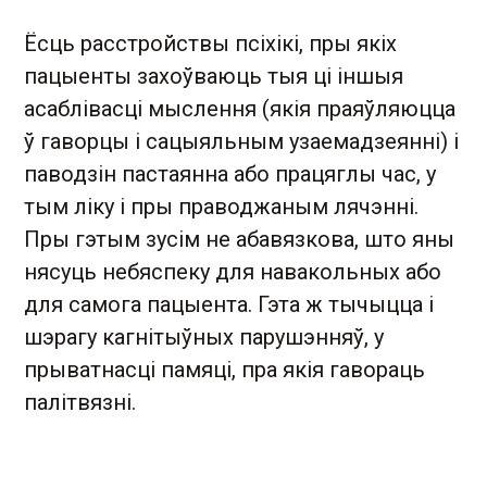
Ёсць расстройствы псіхікі, пры якіх
пацыенты захоўваюць тыя ці іншыя
асаблівасці мыслення (якія праяўляюцца
ў гаворцы і сацыяльным узаемадзеянні) і
паводзін пастаянна або працяглы час, у
тым ліку і пры праводжаным лячэнні.
Пры гэтым зусім не абавязкова, што яны
нясуць небяспеку для навакольных або
для самога пацыента. Гэта ж тычыцца і
шэрагу кагнітыўных парушэнняў, у
прыватнасці памяці, пра якія гавораць
палітвязні.