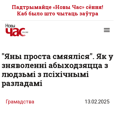
Падтрымайце «Новы Час» сёння!
Каб было што чытаць заўтра
"Яны проста смяяліся". Як у
зняволенні абыходзяцца з
людзьмі з псіхічнымі
разладамі
Грамадства
13.02.2025