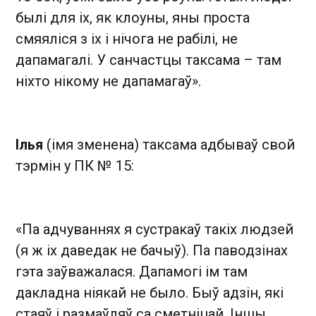
былі для іх, як клоуны, яны проста
смяяліся з іх і нічога не рабілі, не
дапамагалі. У санчастцы таксама – там
ніхто нікому не дапамагаў».
Ілья
(імя зменена) таксама адбываў свой
тэрмін у ПК № 15:
«Па адчуваннях я сустракаў такіх людзей
(я ж іх даведак не бачыў). Па паводзінах
гэта заўважалася. Дапамогі ім там
дакладна ніякай не было. Быў адзін, які
стаяў і размаўляў са сметніцай. Іншы