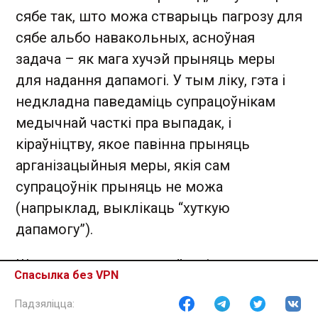
сябе так, што можа стварыць пагрозу для
сябе альбо навакольных, асноўная
задача – як мага хучэй прыняць меры
для надання дапамогі. У тым ліку, гэта і
недкладна паведаміць супрацоўнікам
медычнай часткі пра выпадак, і
кіраўніцтву, якое павінна прыняць
арганізацыйныя меры, якія сам
супрацоўнік прыняць не можа
(напрыклад, выклікаць “хуткую
дапамогу”).
Што датычыцца людзей, якія ужо маюць
Спасылка без VPN
тыя ці іншыя ментальныя асаблівасці,
якія не пагражаюць жыццю і здароў’ю, то