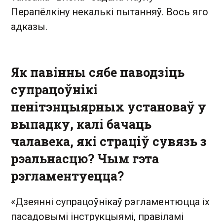
Перапёлкіну некалькі пытанняў. Вось яго
адказы.
Як павінны сябе паводзіць
супрацоўнікі
пенітэнцыярных установаў у
выпадку, калі бачаць
чалавека, які страціў сувязь з
рэальнасцю? Чым гэта
рэгламентуецца?
«Дзеянні супрацоўнікаў рэгламентюцца іх
пасадовымі інструкцыямі, правіламі