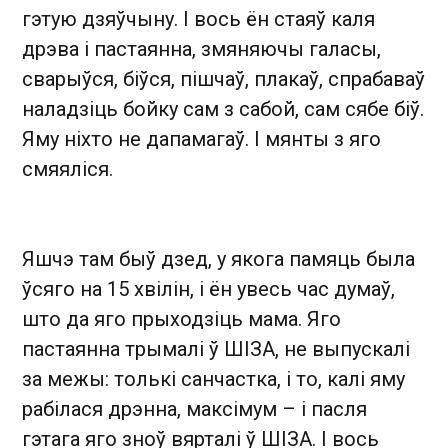
гэтую дзяўчыну. І вось ён стаяў каля
дрэва і пастаянна, змяняючы галасы,
сварыўся, біўся, пішчаў, плакаў, спрабаваў
наладзіць бойку сам з сабой, сам сябе біў.
Яму ніхто не дапамагаў. І мянты з яго
смяяліся.
Яшчэ там быў дзед, у якога памяць была
ўсяго на 15 хвілін, і ён увесь час думаў,
што да яго прыходзіць мама. Яго
пастаянна трымалі ў ШІЗА, не выпускалі
за межы: толькі санчастка, і то, калі яму
рабілася дрэнна, максімум – і пасля
гэтага яго зноў вярталі ў ШІЗА. І вось