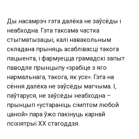
Ды насамрэч гэта далёка не заўсёды і
неабходна. Гэта таксама частка
стыгматызацыі, калі навакольным
складана прыняць асаблівасці такога
пацыента, і фармуецца грамадскі запыт
паводле прынцыпу «зрабіце з яго
нармальнага, такога, як усе». Гэта на
сёння далёка не заўсёды магчыма. І,
паўтаруся, не заўсёды неабходна –
прынцып «устараніць сімптом любой
цаной» пара ўжо пакінуць карнай
псіхіятрыі XX стагоддзя.