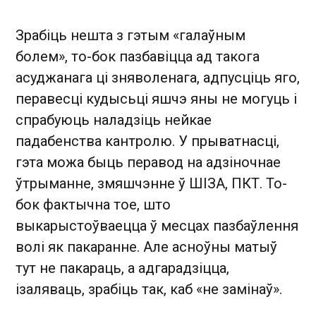
Зрабіць нешта з гэтым «галаўным
болем», то-бок пазбавіцца ад такога
асуджанага ці зняволенага, адпусціць яго,
перавесці кудысьці яшчэ яны не могуць і
спрабуюць наладзіць нейкае
падабенства кантролю. У прыватнасці,
гэта можа быць перавод на адзіночнае
ўтрыманне, змяшчэнне ў ШІЗА, ПКТ. То-
бок фактычна тое, што
выкарыстоўваецца ў месцах пазбаўлення
волі як пакаранне. Але асноўны матыў
тут не пакараць, а адгарадзіцца,
ізаляваць, зрабіць так, каб «не замінаў».