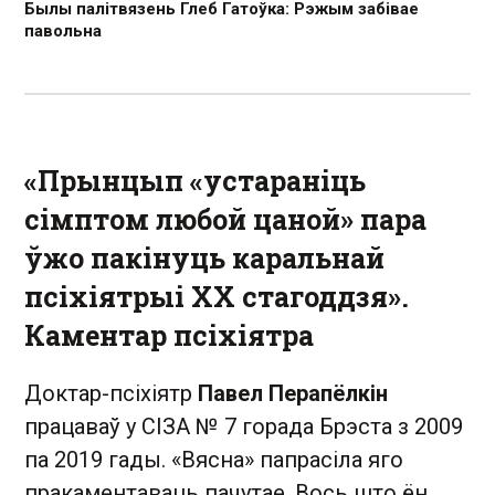
Былы палітвязень Глеб Гатоўка: Рэжым забівае
павольна
«Прынцып «устараніць
сімптом любой цаной» пара
ўжо пакінуць каральнай
псіхіятрыі XX стагоддзя».
Каментар псіхіятра
Доктар-псіхіятр
Павел Перапёлкін
працаваў у СІЗА № 7 горада Брэста з 2009
па 2019 гады. «Вясна» папрасіла яго
пракаментаваць пачутае. Вось што ён