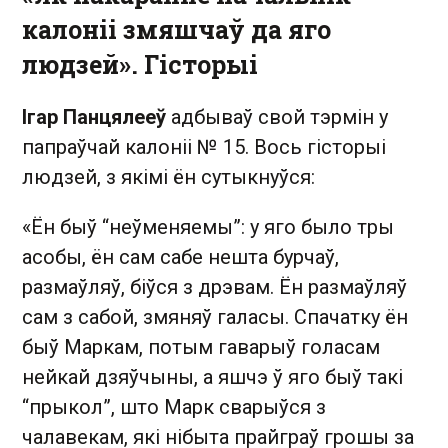
калоніі змяшчаў да яго
людзей». Гісторыі
Ігар Панцялееў
адбываў свой тэрмін у
папраўчай калоніі № 15. Вось гісторыі
людзей, з якімі ён сутыкнуўся:
«Ён быў “неўменяемы”: у яго было тры
асобы, ён сам сабе нешта бурчаў,
размаўляў, біўся з дрэвам. Ён размаўляў
сам з сабой, змяняў галасы. Спачатку ён
быў Маркам, потым гаварыў голасам
нейкай дзяўчыны, а яшчэ ў яго быў такі
“прыкол”, што Марк сварыўся з
чалавекам, які нібыта прайграў грошы за