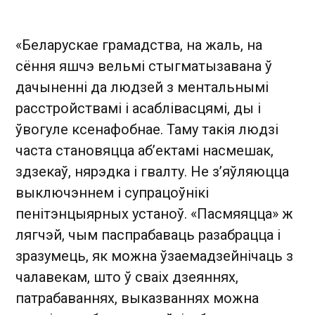
«Беларускае грамадства, на жаль, на
сёння яшчэ вельмі стыгматызавана ў
дачыненні да людзей з ментальнымі
расстройствамі і асаблівасцямі, ды і
ўвогуле ксенафобнае. Таму такія людзі
часта становяцца аб’ектамі насмешак,
здзекаў, нярэдка і гвалту. Не з’яўляюцца
выключэннем і супрацоўнікі
пенітэнцыярных устаноў. «Пасмяяцца» ж
лягчэй, чым паспрабаваць разабрацца і
зразумець, як можна ўзаемадзейнічаць з
чалавекам, што ў сваіх дзеяннях,
патрабаваннях, выказваннях можна