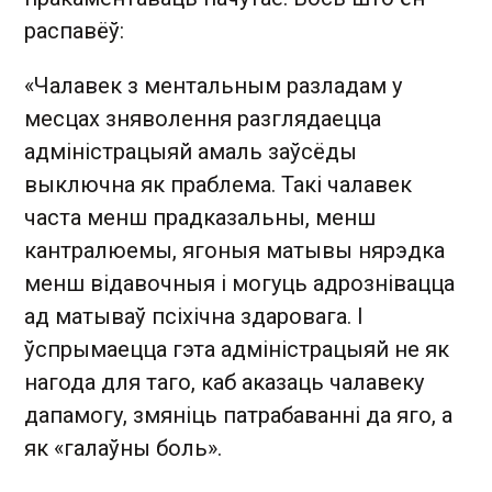
распавёў:
«Чалавек з ментальным разладам у
месцах зняволення разглядаецца
адміністрацыяй амаль заўсёды
выключна як праблема. Такі чалавек
часта менш прадказальны, менш
кантралюемы, ягоныя матывы нярэдка
менш відавочныя і могуць адрознівацца
ад матываў псіхічна здаровага. І
ўспрымаецца гэта адміністрацыяй не як
нагода для таго, каб аказаць чалавеку
дапамогу, змяніць патрабаванні да яго, а
як «галаўны боль».