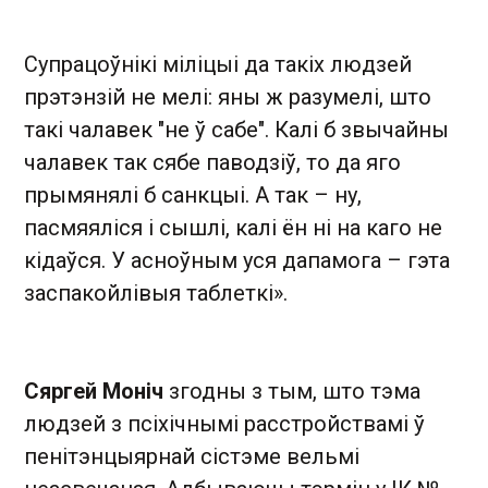
Супрацоўнікі міліцыі да такіх людзей
прэтэнзій не мелі: яны ж разумелі, што
такі чалавек "не ў сабе". Калі б звычайны
чалавек так сябе паводзіў, то да яго
прымянялі б санкцыі. А так – ну,
пасмяяліся і сышлі, калі ён ні на каго не
кідаўся. У асноўным уся дапамога – гэта
заспакойлівыя таблеткі».
Сяргей Моніч
згодны з тым, што тэма
людзей з псіхічнымі расстройствамі ў
пенітэнцыярнай сістэме вельмі