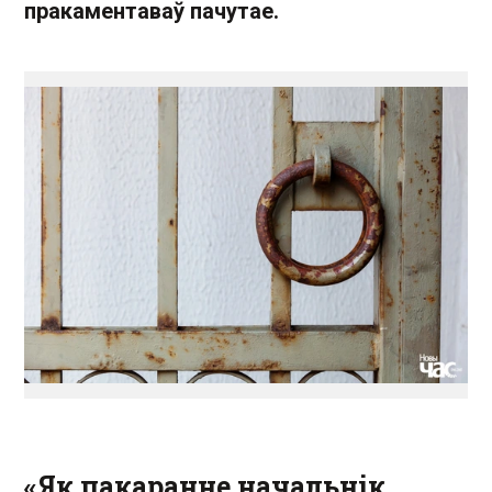
пракаментаваў пачутае.
«Як пакаранне начальнік