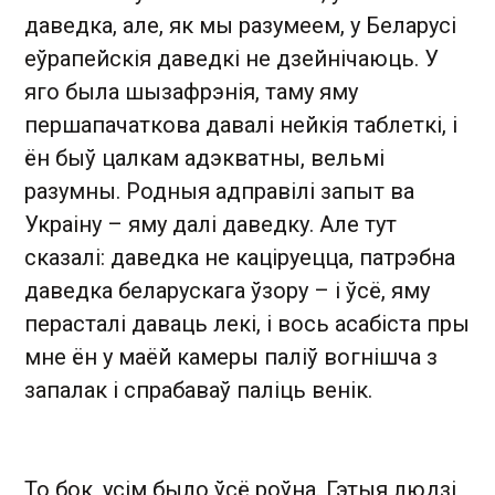
даведка, але, як мы разумеем, у Беларусі
еўрапейскія даведкі не дзейнічаюць. У
яго была шызафрэнія, таму яму
першапачаткова давалі нейкія таблеткі, і
ён быў цалкам адэкватны, вельмі
разумны. Родныя адправілі запыт ва
Украіну – яму далі даведку. Але тут
сказалі: даведка не каціруецца, патрэбна
даведка беларускага ўзору – і ўсё, яму
перасталі даваць лекі, і вось асабіста пры
мне ён у маёй камеры паліў вогнішча з
запалак і спрабаваў паліць венік.
То бок, усім было ўсё роўна. Гэтыя людзі