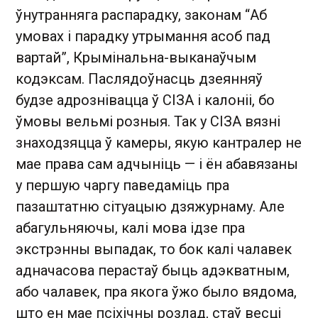
ўнутранняга распарадку, законам “Аб
умовах і парадку утрымання асоб пад
вартай”, Крымінальна-выканаўчым
кодэксам. Паслядоўнасць дзеянняў
будзе адрознівацца ў СІЗА і калоніі, бо
ўмовы вельмі розныя. Так у СІЗА вязні
знаходзяцца ў камеры, якую кантралер не
мае права сам адчыніць — і ён абавязаны
у першую чаргу паведаміць пра
пазаштатню сітуацыю дзяжурнаму. Але
абагульняючы, калі мова ідзе пра
экстрэнны выпадак, то бок калі чалавек
адначасова перастаў быць адэкватным,
або чалавек, пра якога ўжо было вядома,
што ен мае псіхічны розлад, стаў весці