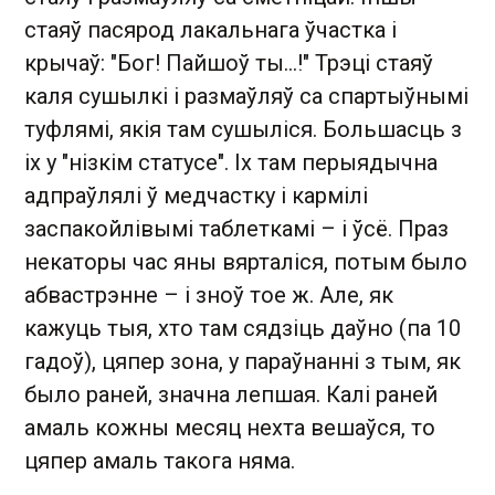
стаяў пасярод лакальнага ўчастка і
крычаў: "Бог! Пайшоў ты...!" Трэці стаяў
каля сушылкі і размаўляў са спартыўнымі
туфлямі, якія там сушыліся. Большасць з
іх у "нізкім статусе". Іх там перыядычна
адпраўлялі ў медчастку і кармілі
заспакойлівымі таблеткамі – і ўсё. Праз
некаторы час яны вярталіся, потым было
абвастрэнне – і зноў тое ж. Але, як
кажуць тыя, хто там сядзіць даўно (па 10
гадоў), цяпер зона, у параўнанні з тым, як
было раней, значна лепшая. Калі раней
амаль кожны месяц нехта вешаўся, то
цяпер амаль такога няма.