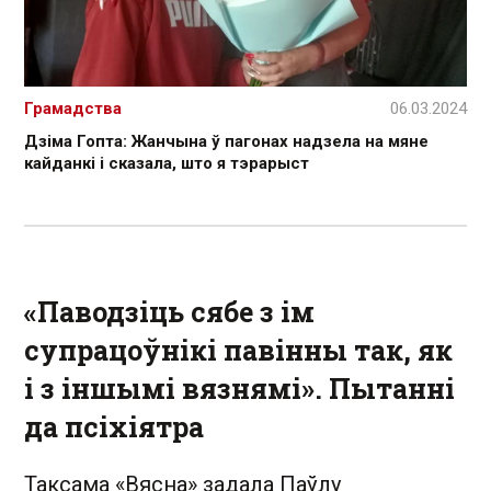
Грамадства
06.03.2024
Дзіма Гопта: Жанчына ў пагонах надзела на мяне
кайданкі і сказала, што я тэрарыст
«Паводзіць сябе з ім
супрацоўнікі павінны так, як
і з іншымі вязнямі». Пытанні
да псіхіятра
Таксама «Вясна» задала Паўлу