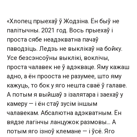
«Хлопец прыехаў ў Жодзіна. Ён быў не
палітычны. 2021 год. Вось прыехаў і
проста сябе неадэкватна пачаў
паводзіць. Ледзь не выклікаў на бойку.
Усе безсэнсоўны выклікі, воклічы,
проста чалавек не ў адэкваце. Яму кажаш
адно, а ён прооста не разумее, што яму
кажуць, то бок у яго нешта сваё ў галаве.
А потым я выйшаў з ізалятара і заехаў у
камеру — і ён стаў зусім іншым
чалавекам. Абсалютна адэкватным. Ён
вядзе лагінчы ланцужок размовы... А
потым яго ізноў клемане — і ўсё. Яго