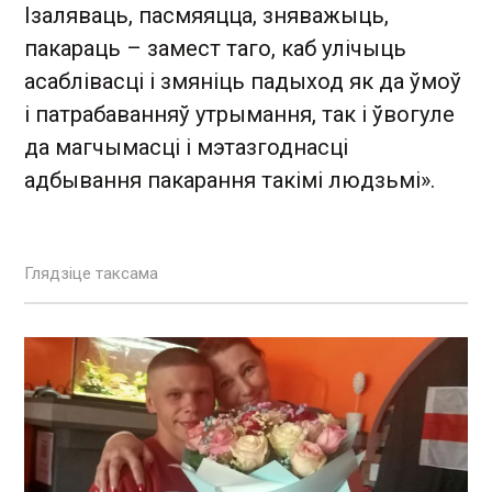
Ізаляваць, пасмяяцца, зняважыць,
пакараць – замест таго, каб улічыць
асаблівасці і змяніць падыход як да ўмоў
і патрабаванняў утрымання, так і ўвогуле
да магчымасці і мэтазгоднасці
адбывання пакарання такімі людзьмі».
Глядзіце таксама