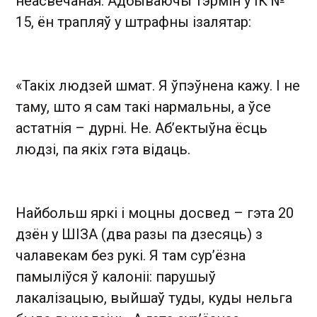
неасвечаная. Адбываючы тэрмін у ІК №
15, ён трапляў у штрафны ізалятар:
«Такіх людзей шмат. Я ўпэўнена кажу. І не
таму, што я сам такі нармальны, а ўсе
астатнія – дурні. Не. Аб’ектыўна ёсць
людзі, па якіх гэта відаць.
Найбольш яркі і моцны досвед – гэта 20
дзён у ШІЗА (два разы па дзесяць) з
чалавекам без рукі. Я там сур’ёзна
памыліўся ў калоніі: парушыў
лакалізацыю, выйшаў туды, куды нельга