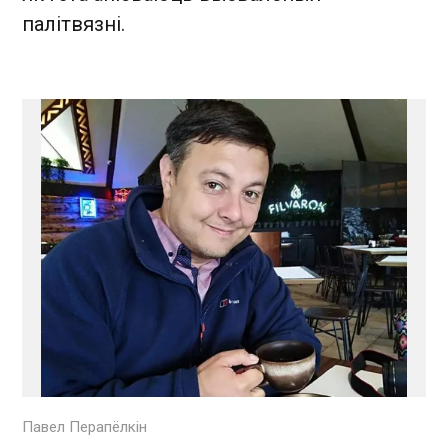
палітвязні.
Павел Перапёлкін