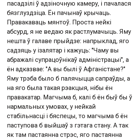
пасадзілі ў адзіночную камеру, і пачалася
бязглуздзіца. Ён пачынаў крычаць.
Правакаваць мянтоў. Проста нейкі
абсурд, я не ведаю як растлумачыць. Яму
нешта ў галаве прыйдзе: напрыклад, яго
садзяць у ізалятар і кажуць: "Чаму вы
абражалі супрацоўнікаў адміністрацыі", а
ён адказвае: "А вы былі ў Афганістане?"
Яму трэба было б палячыцца сапраўды, а
на яго была такая рэакцыя, нібы ён
правакатар. Магчыма б, калі б ён быў бы ў
нармальных умовах, у нейкай
стабільнасці і бяспецы, то магчыма б ён
паступова б выйшаў з гэтага стану. А так
як там пастаянна стрэс, яго пастаянна