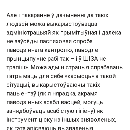
Але і пакаранне ў дачыненні да такіх
людзей можа выкарыстоўвацца
адміністрацыяй як прымітыўная і далёка
не заўсёды паспяховая спроба
паводзіннага кантролю, паводле
прынцыпу «не рабі так – і ў ШІЗА не
трапіш». Можа адміністрацыя спрабаваць
і атрымаць для сябе «карысць» з такой
сітуацыі, выкарыстоўваючы такіх
пацыентаў (якія нярэдка, акрамя
паводзінных асаблівасцей, могуць
занядбоўваць асабістую гігіену) як
інструмент ціску на іншых зняволеных,
як гэта апісваюць вызваленыя