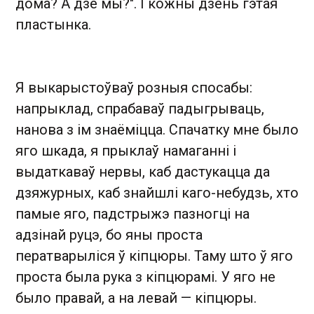
дома? А дзе мы?". І кожны дзень гэтая
пластынка.
Я выкарыстоўваў розныя спосабы:
напрыклад, спрабаваў падыгрываць,
нанова з ім знаёміцца. Спачатку мне было
яго шкада, я прыклаў намаганні і
выдаткаваў нервы, каб дастукацца да
дзяжурных, каб знайшлі каго-небудзь, хто
памые яго, падстрыжэ пазногці на
адзінай руцэ, бо яны проста
ператварыліся ў кіпцюры. Таму што ў яго
проста была рука з кіпцюрамі. У яго не
было правай, а на левай — кіпцюры.