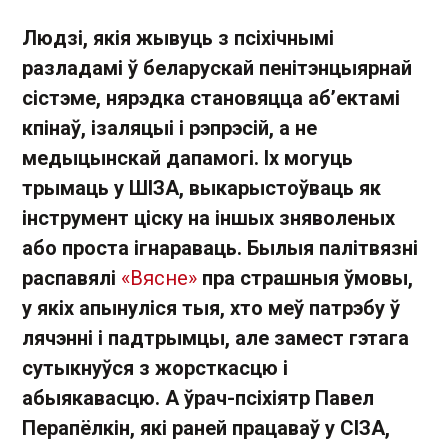
Людзі, якія жывуць з псіхічнымі
разладамі ў беларускай пенітэнцыярнай
сістэме, нярэдка становяцца аб’ектамі
кпінаў, ізаляцыі і рэпрэсій, а не
медыцынскай дапамогі. Іх могуць
трымаць у ШІЗА, выкарыстоўваць як
інструмент ціску на іншых зняволеных
або проста ігнараваць. Былыя палітвязні
распавялі
«Вясне»
пра страшныя ўмовы,
у якіх апынуліся тыя, хто меў патрэбу ў
лячэнні і падтрымцы, але замест гэтага
сутыкнуўся з жорсткасцю і
абыякавасцю. А ўрач-псіхіятр Павел
Перапёлкін, які раней працаваў у СІЗА,