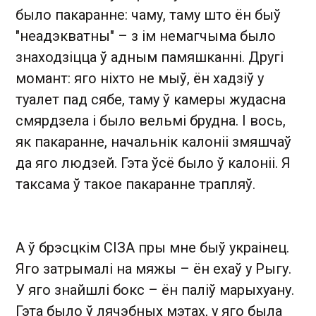
было пакаранне: чаму, таму што ён быў
"неадэкватны" – з ім немагчыма было
знаходзіцца ў адным памяшканні. Другі
момант: яго ніхто не мыў, ён хадзіў у
туалет пад сябе, таму ў камеры жудасна
смярдзела і было вельмі брудна. І вось,
як пакаранне, начальнік калоніі змяшчаў
да яго людзей. Гэта ўсё было ў калоніі. Я
таксама ў такое пакаранне трапляў.
А ў брэсцкім СІЗА пры мне быў украінец.
Яго затрымалі на мяжы – ён ехаў у Рыгу.
У яго знайшлі бокс – ён паліў марыхуану.
Гэта было ў лячэбных мэтах, у яго была