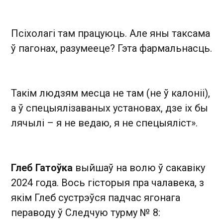
Псіхолагі там працуюць. Але яны таксама
ў пагонах, разумееце? Гэта фармальнасць.
Такім людзям месца не там (не ў калоніі),
а ў спецыялізаваных установах, дзе іх бы
лячылі – я не ведаю, я не спецыяліст».
Глеб Гатоўка
выйшаў на волю ў сакавіку
2024 года. Вось гісторыя пра чалавека, з
якім Глеб сустрэўся падчас ягонага
пераводу ў Следчую турму № 8: