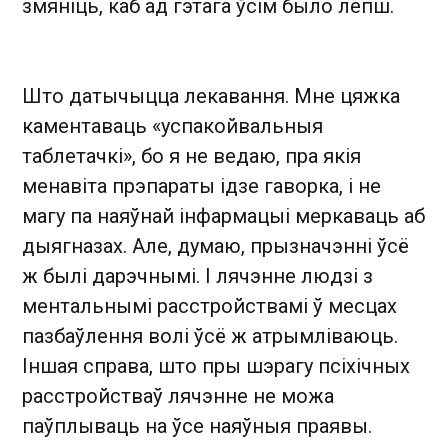
змяніць, каб ад гэтага ўсім было лепш.
Што датычыцца лекавання. Мне цяжка
каментаваць «успакойвальныя
таблетачкі», бо я не ведаю, пра якія
менавіта прэпараты ідзе гаворка, і не
магу па наяўнай інфармацыі меркаваць аб
дыягназах. Але, думаю, прызначэнні ўсё
ж былі дарэчнымі. І лячэнне людзі з
ментальнымі расстройствамі ў месцах
пазбаўлення волі ўсё ж атрымліваюць.
Іншая справа, што пры шэрагу псіхічных
расстройстваў лячэнне не можа
паўплываць на ўсе наяўныя праявы.