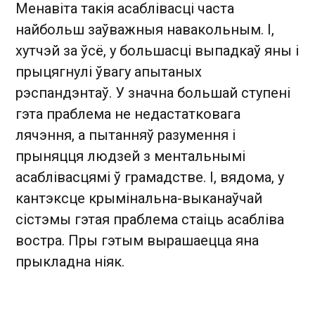
Менавіта такія асаблівасці часта
найбольш заўважныя навакольным. І,
хутчэй за ўсё, у большасці выпадкаў яны і
прыцягнулі ўвагу апытаных
рэспандэнтаў. У значна большай ступені
гэта праблема не недастатковага
лячэння, а пытанняў разумення і
прыняцця людзей з ментальнымі
асаблівасцямі ў грамадстве. І, вядома, у
кантэксце крымінальна-выканаўчай
сістэмы гэтая праблема стаіць асабліва
востра. Пры гэтым вырашаецца яна
прыкладна ніяк.