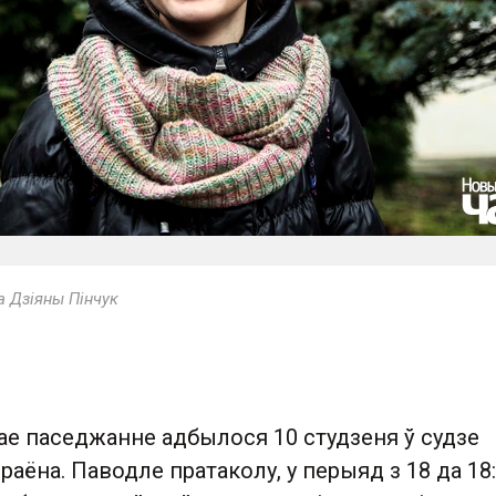
а Дзіяны Пінчук
ае паседжанне адбылося 10 студзеня ў судзе
аёна. Паводле пратаколу, у перыяд з 18 да 18