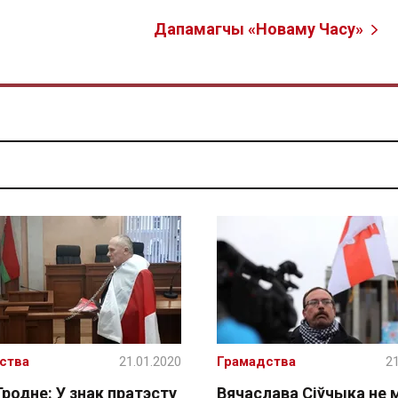
Дапамагчы «Новаму Часу»
ства
21.01.2020
Грамадства
21
Гродне: У знак пратэсту
Вячаслава Сіўчыка не 