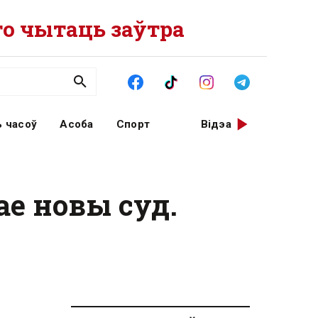
о чытаць заўтра
 часоў
Асоба
Спорт
Відэа
е новы суд.