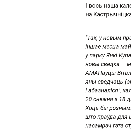
І вось наша кал
на Кастрычніцка
"Так, у новым пр
іншае месца май
у парку Янкі Куп
новы сведка — мі
АМАПаўцы Віталь
яны сведчаць (зн
і абазналіся", к
20 снежня з 18 да
Хоць бы рознымі
што праўда для і
насамрэч гэта ст