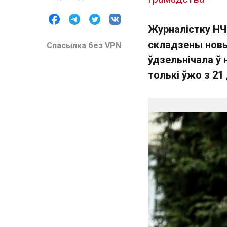
Журналістку НЧ
складзены новы
Спасылка без VPN
ўдзельнічала ў 
толькі ўжо з 21 