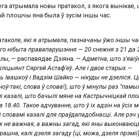
ега атрымала новы пратакол, з якога вынікае,
й плошчы яна была ў зусім іншы час.
атаколе, які я атрымала, пазначаны ўжо іншы час
го нібыта правапарушэння — 20 снежня з 21 да 
алы
, — распавядае Дзіяна. —
Адметна, што з'явіў
ліцыянт Сяргей Астаф'еў. Але і двое старых —
 Івашкоў і Вадзім Шайко — нікуды не дзеліся. 
оў-такі, слова ў слова!), што ў мінулы раз "памы
алі казалі, што бачылі мяне на Кастрычніцкай п
 18.40. Такое адчуванне, што ў іх адзін на ўсіх м
 словамі казалі для праўдападобнасці. Але рэч 
х не важная, а важны загад, які яны выконваюць
рашна, калі дзеля загаду (ці, можа, дзеля прэміі