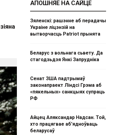
АПОШНЯЕ НА САЙЦЕ
Зяленскі: рашэнне аб перадачы
зіяна
Украіне ліцэнзій на
вытворчасць Patriot прынята
Беларус з вольнага сьвету. Да
стагодзьдзя Янкі Запрудніка
Сенат ЗША падтрымаў
законапраект Ліндсі Грэма аб
«пякельных» санкцыях супраць
РФ
Айцец Аляксандар Надсан. Той,
хто працягвае аб'ядноўваць
беларусаў