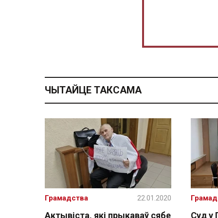
ЧЫТАЙЦЕ ТАКСАМА
Грамадства
22.01.2020
Грамад
Актывіста, які прыкаваў сябе
Суд у 