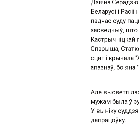
Дзіяна Серадзюк
Беларусі і Расі
падчас суду пац
засведчыў, што 
Кастрычніцкай 
Спарыша, Статк
сцяг і крычала 
апазнаў, бо яна 
Але высветлілас
мужам была ў з
У выніку суддзя
дапрацоўку.