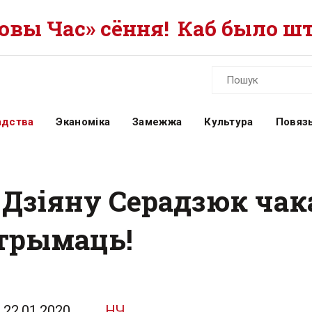
вы Час» сёння!
Каб было шт
адства
Эканоміка
Замежжа
Культура
Повязь
Дзіяну Серадзюк чака
трымаць!
22.01.2020
НЧ