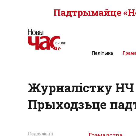
Падтрымайце «Но
Палітыка
Грам
Журналістку НЧ 
Прыходзьце пад
Грамадства