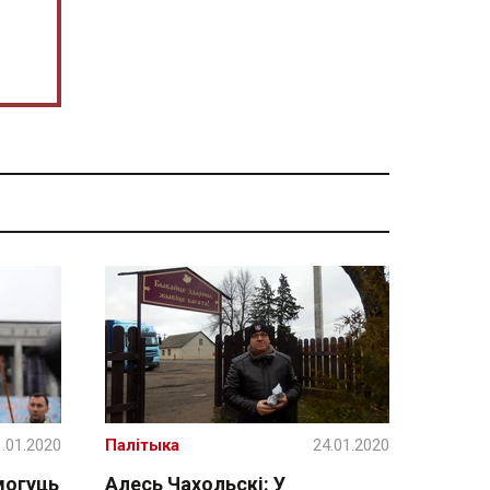
.01.2020
Палітыка
24.01.2020
могуць
Алесь Чахольскі: У