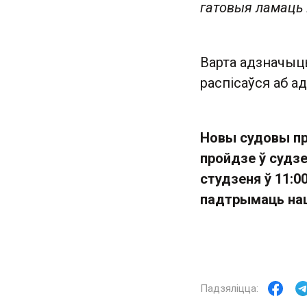
гатовыя ламаць 
Варта адзначыць
распісаўся аб а
Новы судовы пр
пройдзе ў судзе
студзеня ў 11:0
падтрымаць наш