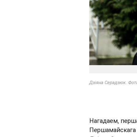
Дзіяна Серадзюк. Фот
Нагадаем, перш
Першамайскага р