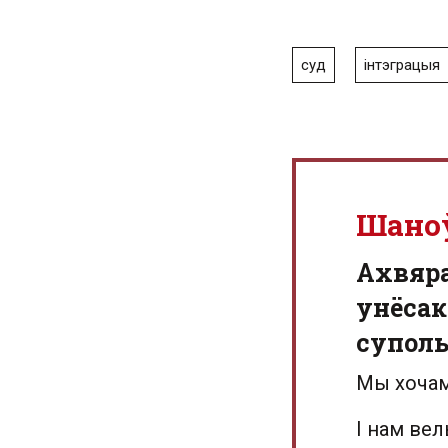
суд
інтэграцыя
Шано
Aхвяр
унёсак
суполь
Мы хочам
І нам ве