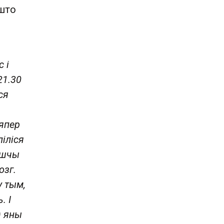
 што
 і
21.30
ся
Цяпер
ліліся
лошчы
озг.
у тым,
. І
) яны