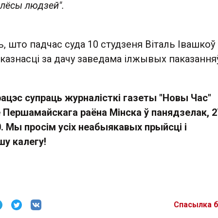
лёсы людзей".
, што падчас суда 10 студзеня Віталь Івашкоў
дказнасці за дачу заведама ілжывых паказання
ацэс супраць журналісткі газеты "Новы Час"
 Першамайскага раёна Мінска ў панядзелак, 2
0. Мы просім усіх неабыякавых прыйсці і
у калегу!
Спасылка 