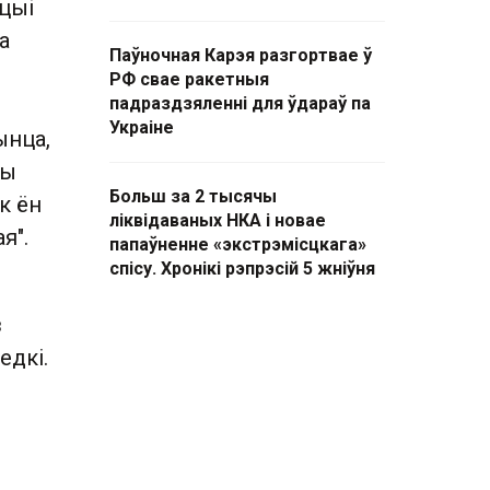
ацыі
а
Паўночная Карэя разгортвае ў
РФ свае ракетныя
падраздзяленні для ўдараў па
Украіне
ынца,
лы
Больш за 2 тысячы
к ён
ліквідаваных НКА і новае
я".
папаўненне «экстрэмісцкага»
спісу. Хронікі рэпрэсій 5 жніўня
з
едкі.