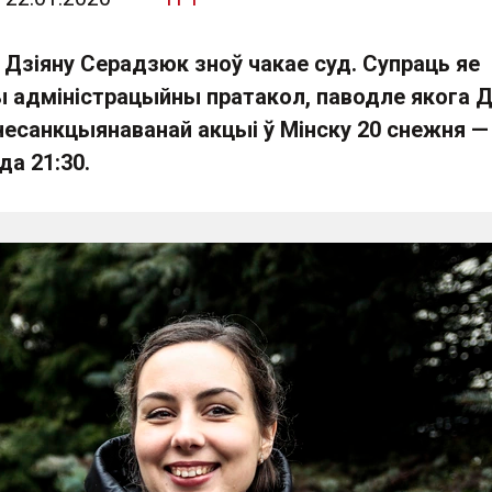
 Дзіяну Серадзюк зноў чакае суд. Супраць яе
 адміністрацыйны пратакол, паводле якога Д
несанкцыянаванай акцыі ў Мінску 20 снежня —
да 21:30.