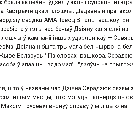
 брала актыўны ўдзел у акцыі супраць інтэгр
і на Кастрычніцкай плошчы. Дадзеныя пратакол
вердзіў сведка-АМАПавец Віталь Івашкоў. Ён
асабіста ў гэты час бачыў Дзіяну каля ёлкі на
плошчы ў кампаніі іншых удзельнікаў — Севяр
евіча. Дзіяна нібыта трымала бел-чырвона-бе
"Жыве Беларусь!" Па словах Івашкова, Серадзю
"асоба ў апазіцыі вядомая" і "дзяўчына прыгожа
я, што ў названы час Дзіяна Серадзюк разам 
усім іншым месцы, што могуць пацвердзіць св
 Максім Трусевіч вярнуў справу ў міліцыю на