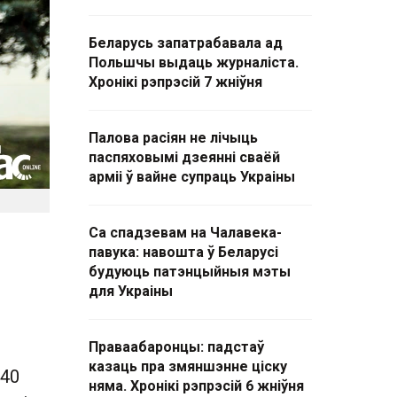
Беларусь запатрабавала ад
Польшчы выдаць журналіста.
Хронікі рэпрэсій 7 жніўня
Палова расіян не лічыць
паспяховымі дзеянні сваёй
арміі ў вайне супраць Украіны
Са спадзевам на Чалавека-
павука: навошта ў Беларусі
будуюць патэнцыйныя мэты
для Украіны
Праваабаронцы: падстаў
казаць пра змяншэнне ціску
:40
няма. Хронікі рэпрэсій 6 жніўня