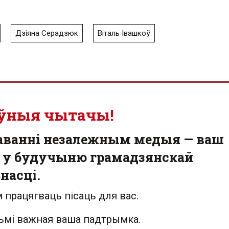
Дзіяна Серадзюк
Віталь Івашкоў
ўныя чытачы!
аванні незалежным медыя — ваш
 у будучыню грамадзянскай
насці.
 працягваць пісаць для вас.
льмі важная ваша падтрымка.