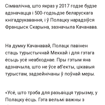
Сімвалічна, што якраз у 2017 годзе будзе
адзначацца і 500-годзьдзе беларускага
кнігадрукавання, і ў Полацку нарадзіўся
Францыск Скарына, зазначыла Качанава.
На думку Качанавай, Полацк павінен
стаць турыстычнай Меккай і для гэтага
ёсьць усё неабходнае. Пры гэтым яна
адзначыла, што не ўсе абʼекты, цікавыя
турыстам, задзейнічаны ў поўнай меры.
«Усё, што трэба для разьвіцця турызму, у
Полацку ёсць. Гэта вельмі важны з