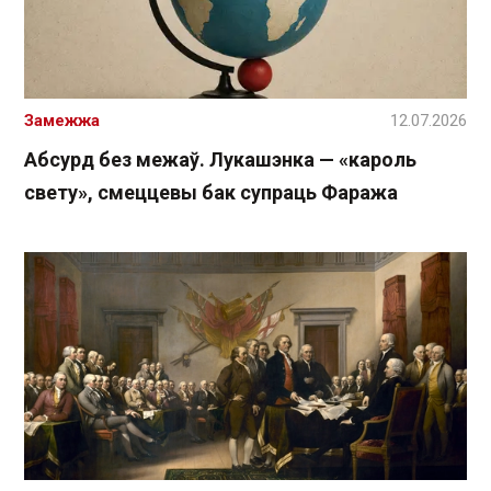
Замежжа
12.07.2026
Абсурд без межаў. Лукашэнка — «кароль
свету», смеццевы бак супраць Фаража