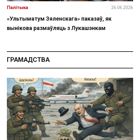
Палітыка
26.06.2026
«Ультыматум Зяленскага» паказаў, як
вынікова размаўляць з Лукашэнкам
ГРАМАДСТВА