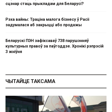
сцэнар стаць прыкладам для Беларусі?
Рэха вайны: Траціна малога бізнесу ў Расіі
задумалася аб закрыцці або продажы
Беларускі ПЭН зафіксаваў 738 парушэнняў
культурных правоў за паўгоддзе. Хронікі рэпрэсій
3 жніўня
ЧЫТАЙЦЕ ТАКСАМА