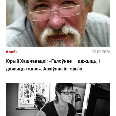
Асоба
23.07.2026
Юрый Хашчавацкі: «Галоўнае — дажыць, і
дажыць годна». Архіўнае інтэрв'ю