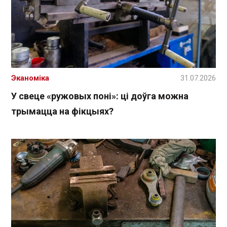
Эканоміка
31.07.2026
У свеце «ружовых поні»: ці доўга можна
трымацца на фікцыях?