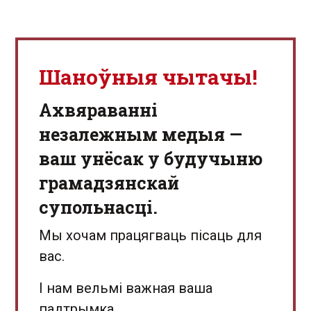
Шаноўныя чытачы!
Aхвяраванні
незалежным медыя —
ваш унёсак у будучыню
грамадзянскай
супольнасці.
Мы хочам працягваць пісаць для
вас.
І нам вельмі важная ваша
падтрымка.