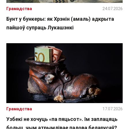
Грамадства
24.07.2026
Бунт у бункеры: як Хрэнін (амаль) адкрыта
пайшоў супраць Лукашэнкі
Грамадства
17.07.2026
Узбекі не хочуць «па пяцьсот». Ім заплацяць
больш, чым атрымлівае палова беларусаў?