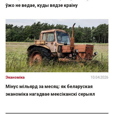
ўжо не ведае, куды вядзе краіну
Эканоміка
10.04.2026
Мінус мільярд за месяц: як беларуская
эканоміка нагадвае мексіканскі серыял