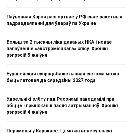
Паўночная Карэя разгортвае ў РФ свае ракетныя
падраздзяленні для ўдараў па Украіне
Больш за 2 тысячы ліквідаваных НКА і новае
папаўненне «экстрэмісцкага» спісу. Хронікі
рэпрэсій 5 жніўня
Еўрапейская супрацьбалістычная сістэма можа
быць гатовая да сярэдзіны 2027 года
Удзельнікі злёту пад Расонамі паведамілі пра
збіццё і прыніжэнні пасля затрыманняў. Хронікі
рэпрэсій 4 жніўня
Перамовы ў Каракасе. Ці можа венесуэльскі