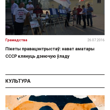
Грамадства
26.07.2016
Пікеты правацэнтрыстаў: нават аматары
СССР клянуць дзеючую ўладу
КУЛЬТУРА