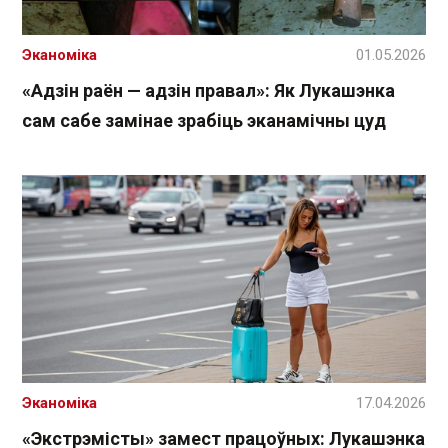
Эканоміка
01.05.2026
«Адзін раён — адзін правал»: Як Лукашэнка
сам сабе замінае зрабіць эканамічны цуд
Эканоміка
17.04.2026
«Экстрэмісты» замест працоўных: Лукашэнка