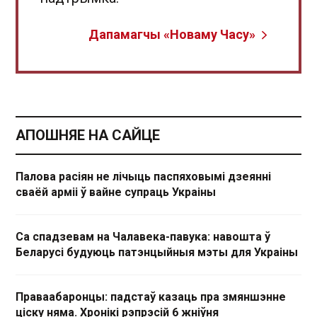
Дапамагчы «Новаму Часу»
АПОШНЯЕ НА САЙЦЕ
Палова расіян не лічыць паспяховымі дзеянні
сваёй арміі ў вайне супраць Украіны
Са спадзевам на Чалавека-павука: навошта ў
Беларусі будуюць патэнцыйныя мэты для Украіны
Праваабаронцы: падстаў казаць пра змяншэнне
ціску няма. Хронікі рэпрэсій 6 жніўня