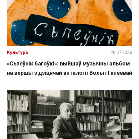
Культура
20.07.2026
«Сьпеўнік багоўкі»: выйшаў музычны альбом
на вершы з дзіцячай анталогіі Вольгі Гапеевай