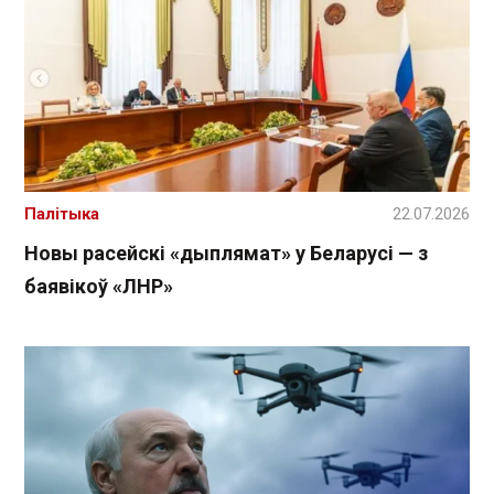
Палітыка
22.07.2026
Новы расейскі «дыплямат» у Беларусі — з
баявікоў «ЛНР»