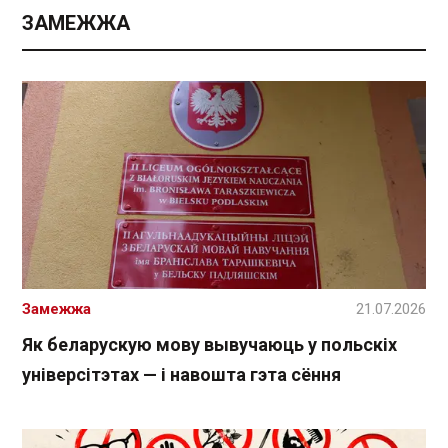
ЗАМЕЖЖА
Замежжа
21.07.2026
Як беларускую мову вывучаюць у польскіх
універсітэтах — і навошта гэта сёння