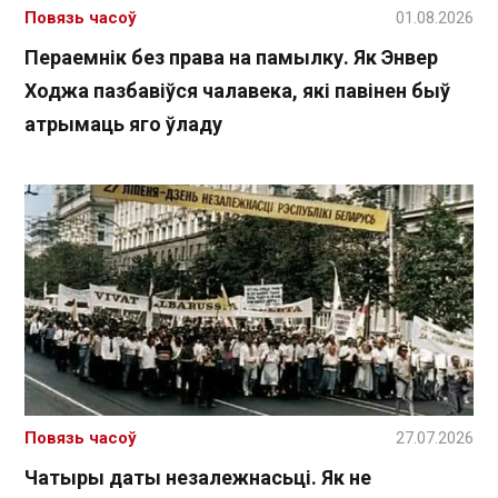
Повязь часоў
01.08.2026
Пераемнік без права на памылку. Як Энвер
Ходжа пазбавіўся чалавека, які павінен быў
атрымаць яго ўладу
Повязь часоў
27.07.2026
Чатыры даты незалежнасьці. Як не