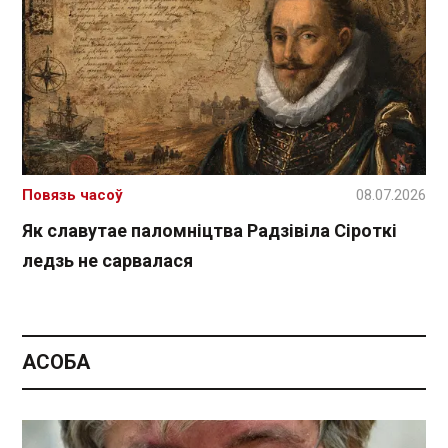
Повязь часоў
08.07.2026
Як славутае паломніцтва Радзівіла Сіроткі
ледзь не сарвалася
АСОБА