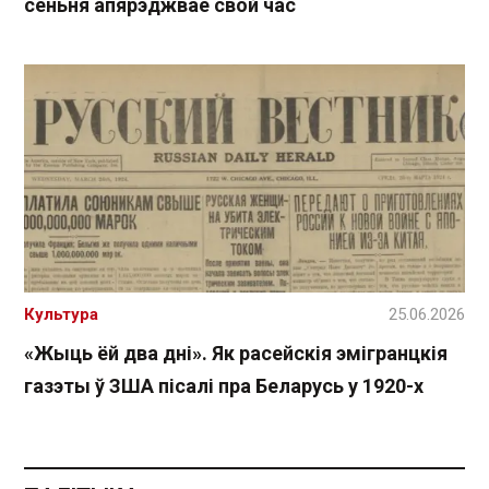
сёньня апярэджвае свой час
Культура
25.06.2026
«Жыць ёй два дні». Як расейскія эмігранцкія
газэты ў ЗША пісалі пра Беларусь у 1920-х