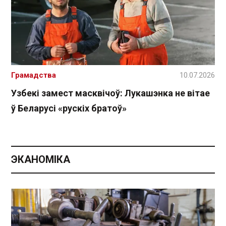
Грамадства
10.07.2026
Узбекі замест масквічоў: Лукашэнка не вітае
ў Беларусі «рускіх братоў»
ЭКАНОМІКА