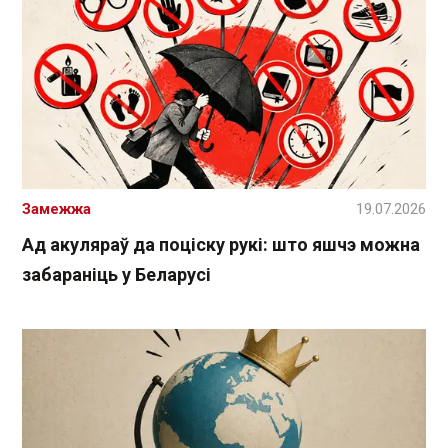
Замежжа
19.07.2026
Ад акуляраў да поціску рукі: што яшчэ можна
забараніць у Беларусі