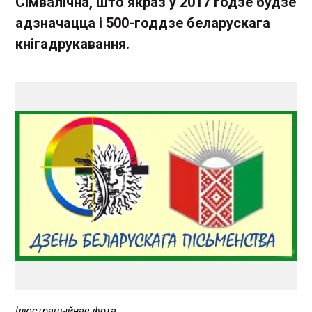
Сімвалічна, што якраз у 2017 годзе будзе
адзначацца і 500-годдзе беларускага
кнігадрукавання.
Ілюстрацыйнае фота