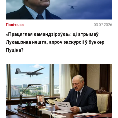
Палітыка
03.07.2026
«Працяглая камандзіроўка»: ці атрымаў
Лукашэнка нешта, апроч экскурсіі ў бункер
Пуціна?