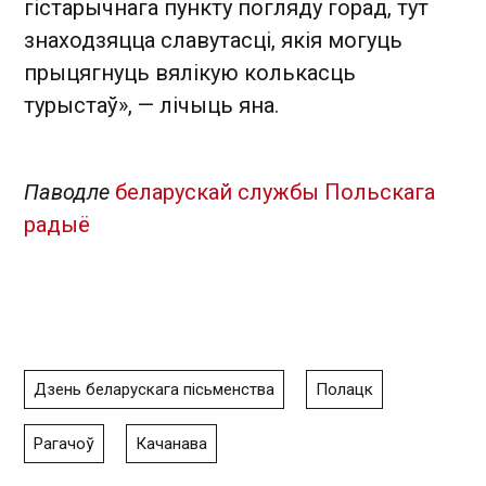
гістарычнага пункту погляду горад, тут
знаходзяцца славутасці, якія могуць
прыцягнуць вялікую колькасць
турыстаў», — лічыць яна.
Паводле
беларускай службы Польскага
радыё
Дзень беларускага пісьменства
Полацк
Рагачоў
Качанава