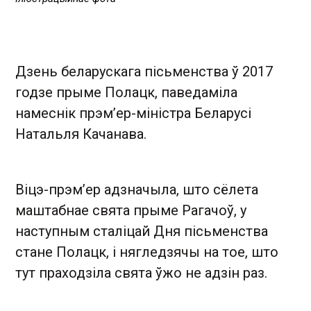
Дзень беларускага пісьменства ў 2017
годзе прыме Полацк, паведаміла
намеснік прэмʼер-міністра Беларусі
Натальля Качанава.
Віцэ-прэмʼер адзначыла, што сёлета
маштабнае свята прыме Рагачоў, у
наступным сталіцай Дня пісьменства
стане Полацк, і нягледзячы на тое, што
тут праходзіла свята ўжо не адзін раз.