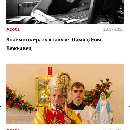
Асоба
23.07.2026
Знаёмства-разьвітаньне. Памяці Евы
Вежнавец
Спасылка без VPN