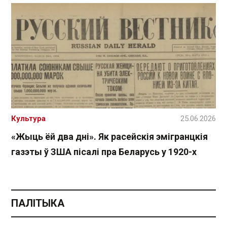
Культура
25.06.2026
«Жыць ёй два дні». Як расейскія эмігранцкія
газэты ў ЗША пісалі пра Беларусь у 1920-х
ПАЛІТЫКА