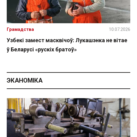
Грамадства
10.07.2026
Узбекі замест масквічоў: Лукашэнка не вітае
ў Беларусі «рускіх братоў»
ЭКАНОМІКА