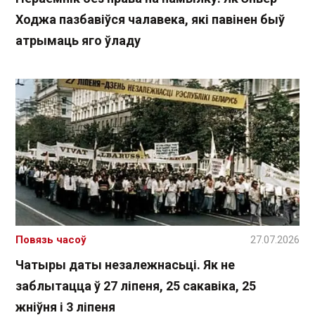
Ходжа пазбавіўся чалавека, які павінен быў
атрымаць яго ўладу
Повязь часоў
27.07.2026
Чатыры даты незалежнасьці. Як не
заблытацца ў 27 ліпеня, 25 сакавіка, 25
жніўня і 3 ліпеня