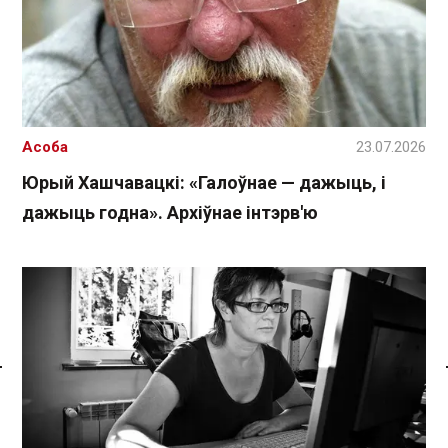
Асоба
23.07.2026
Юрый Хашчавацкі: «Галоўнае — дажыць, і
дажыць годна». Архіўнае інтэрв'ю
Спасылка без VPN