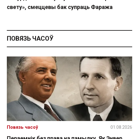
свету», смеццевы бак супраць Фаража
ПОВЯЗЬ ЧАСОЎ
Повязь часоў
01.08.2026
Пераемнік без права на памылку. Як Энвер