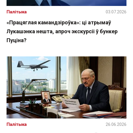
Палітыка
03.07.2026
«Працяглая камандзіроўка»: ці атрымаў
Лукашэнка нешта, апроч экскурсіі ў бункер
Пуціна?
Палітыка
26.06.2026