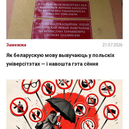
Замежжа
21.07.2026
Як беларускую мову вывучаюць у польскіх
універсітэтах — і навошта гэта сёння