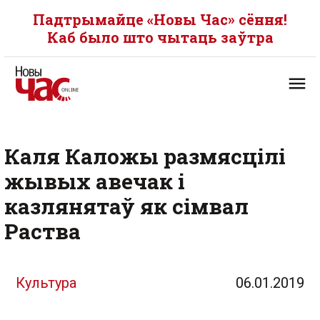
Падтрымайце «Новы Час» сёння!
Каб было што чытаць заўтра
Каля Каложы размясцілі
жывых авечак і
казлянятаў як сімвал
Раства
Культура
06.01.2019