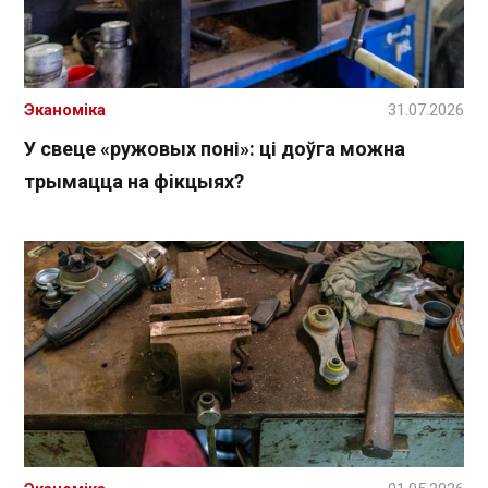
Эканоміка
31.07.2026
У свеце «ружовых поні»: ці доўга можна
трымацца на фікцыях?