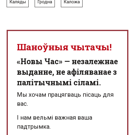
Каляды
Гродна
Каложа
Шаноўныя чытачы!
«Новы Час» — незалежнае
выданне, не афіляванае з
палітычнымі сіламі.
Мы хочам працягваць пісаць для
вас.
І нам вельмі важная ваша
падтрымка.