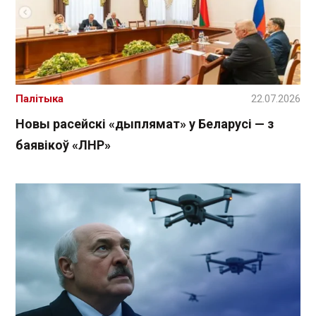
Палітыка
22.07.2026
Новы расейскі «дыплямат» у Беларусі — з
баявікоў «ЛНР»