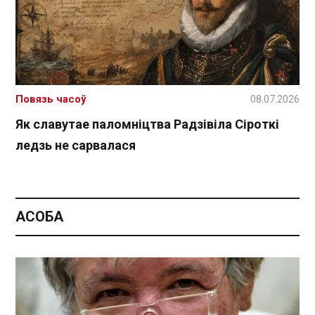
Повязь часоў
08.07.2026
Як славутае паломніцтва Радзівіла Сіроткі
ледзь не сарвалася
АСОБА