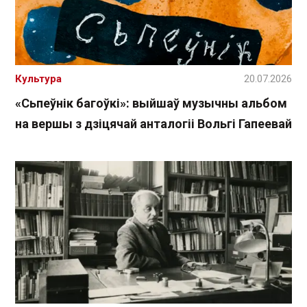
Культура
20.07.2026
«Сьпеўнік багоўкі»: выйшаў музычны альбом
на вершы з дзіцячай анталогіі Вольгі Гапеевай