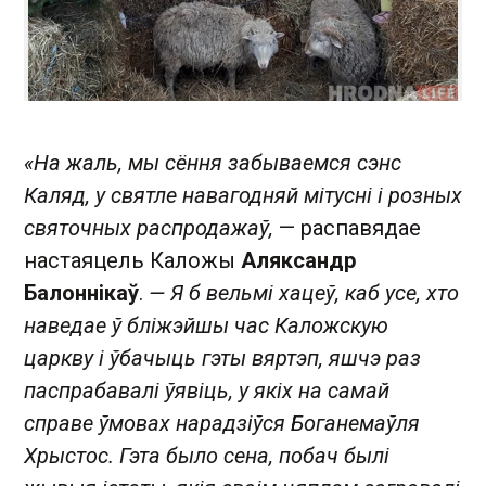
«На жаль, мы сёння забываемся сэнс
Каляд, у святле навагодняй мітусні і розных
святочных распродажаў,
— распавядае
настаяцель Каложы
Аляксандр
Балоннікаў
.
— Я б вельмі хацеў, каб усе, хто
наведае ў бліжэйшы час Каложскую
царкву і ўбачыць гэты вяртэп, яшчэ раз
паспрабавалі ўявіць, у якіх на самай
справе ўмовах нарадзіўся Боганемаўля
Хрыстос. Гэта было сена, побач былі