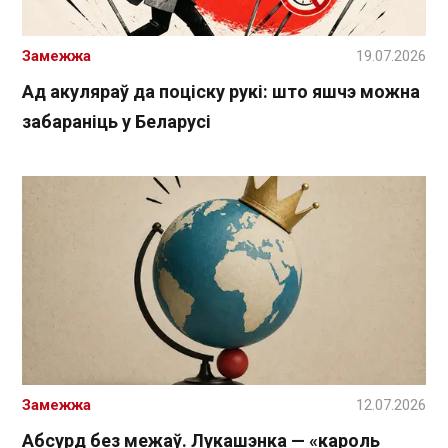
Замежжа
19.07.2026
Ад акуляраў да поціску рукі: што яшчэ можна
забараніць у Беларусі
Замежжа
12.07.2026
Абсурд без межаў. Лукашэнка — «кароль