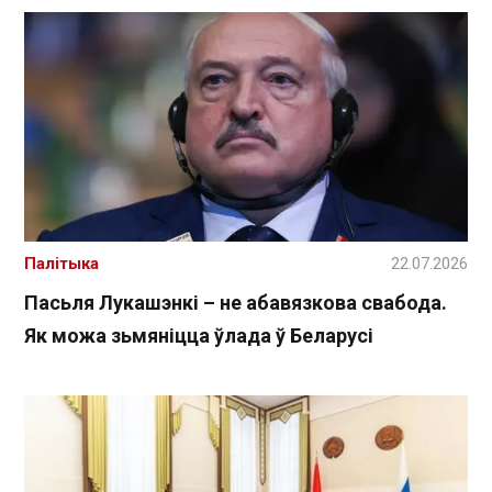
Палітыка
22.07.2026
Пасьля Лукашэнкі – не абавязкова свабода.
Як можа зьмяніцца ўлада ў Беларусі