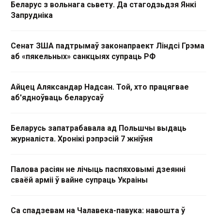
Беларус з вольнага сьвету. Да стагодзьдзя Янкі
Запрудніка
Сенат ЗША падтрымаў законапраект Ліндсі Грэма
аб «пякельных» санкцыях супраць РФ
Айцец Аляксандар Надсан. Той, хто працягвае
аб'ядноўваць беларусаў
Беларусь запатрабавала ад Польшчы выдаць
журналіста. Хронікі рэпрэсій 7 жніўня
Палова расіян не лічыць паспяховымі дзеянні
сваёй арміі ў вайне супраць Украіны
Са спадзевам на Чалавека-павука: навошта ў