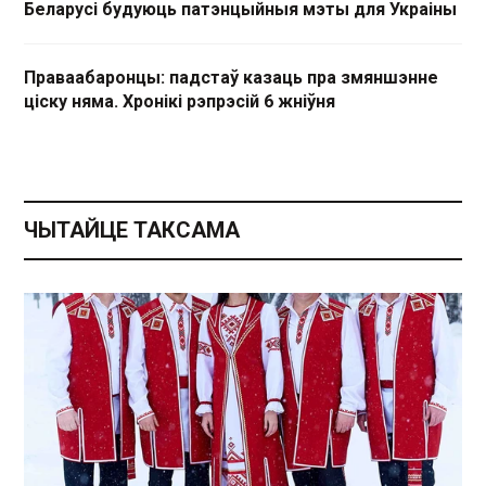
Беларусі будуюць патэнцыйныя мэты для Украіны
Праваабаронцы: падстаў казаць пра змяншэнне
ціску няма. Хронікі рэпрэсій 6 жніўня
ЧЫТАЙЦЕ ТАКСАМА