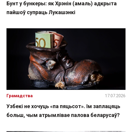
Бунт у бункеры: як Хрэнін (амаль) адкрыта
пайшоў супраць Лукашэнкі
Грамадства
17.07.2026
Узбекі не хочуць «па пяцьсот». Ім заплацяць
больш, чым атрымлівае палова беларусаў?