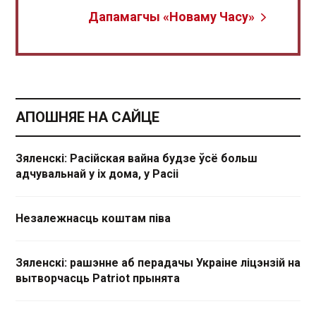
Дапамагчы «Новаму Часу»
АПОШНЯЕ НА САЙЦЕ
Зяленскі: Расійская вайна будзе ўсё больш
адчувальнай у іх дома, у Расіі
Незалежнасць коштам піва
Зяленскі: рашэнне аб перадачы Украіне ліцэнзій на
вытворчасць Patriot прынята