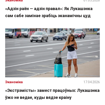
Эканоміка
01.05.2026
«Адзін раён — адзін правал»: Як Лукашэнка
сам сабе замінае зрабіць эканамічны цуд
Эканоміка
17.04.2026
«Экстрэмісты» замест працоўных: Лукашэнка
ўжо не ведае, куды вядзе краіну