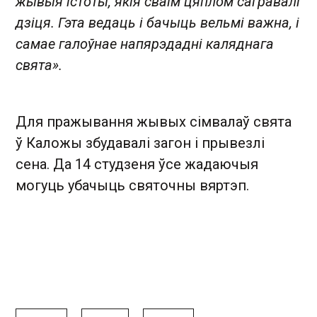
жывыя істоты, якія сваім цяплом сагравалі
дзіця. Гэта ведаць і бачыць вельмі важна, і
самае галоўнае напярэдадні каляднага
свята».
Для пражывання жывых сімвалаў свята
ў Каложы збудавалі загон і прывезлі
сена. Да 14 студзеня ўсе жадаючыя
могуць убачыць святочны вяртэп.