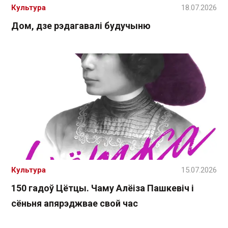
Культура
18.07.2026
Дом, дзе рэдагавалі будучыню
Культура
15.07.2026
150 гадоў Цётцы. Чаму Алёіза Пашкевіч і
сёньня апярэджвае свой час