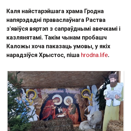
Каля найстарэйшага храма Гродна
напярэдадні праваслаўнага Раства
з'явіўся вяртэп з сапраўднымі авечкамі і
казлянятамі. Такім чынам пробашч
Каложы хоча паказаць умовы, у якіх
нарадзіўся Хрыстос, піша
hrodna.life
.