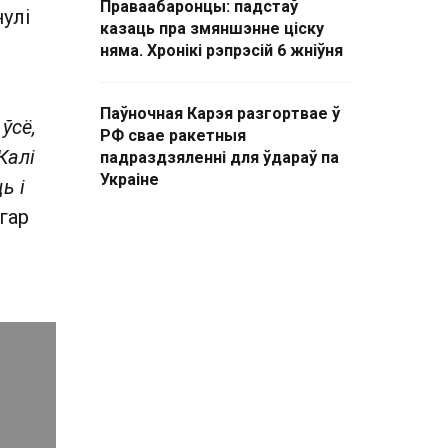
Праваабаронцы: падстаў
улі
казаць пра змяншэнне ціску
няма. Хронікі рэпрэсій 6 жніўня
Паўночная Карэя разгортвае ў
 ўсё,
РФ свае ракетныя
Калі
падраздзяленні для ўдараў па
Украіне
ь і
гар