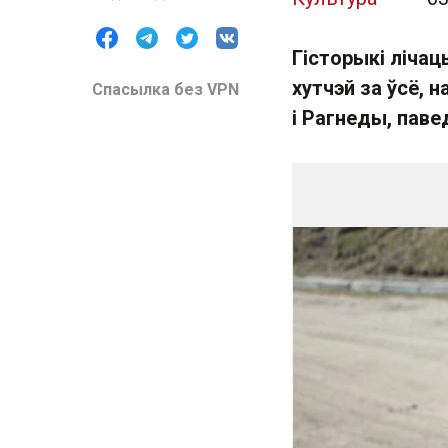
Гісторыкі лічац
хутчэй за ўсё, 
Спасылка без VPN
і Рагнеды, паве