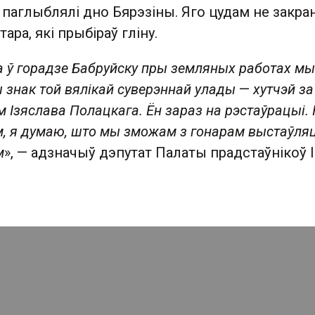
аглыблялі дно Бярэзіны. Яго цудам не закран
ра, які прыбіраў гліну.
 ў горадзе Бабруйску пры земляных работах мы
 знак той вялікай суверэннай улады
—
хутчэй за
 Ізяслава Полацкага. Ён зараз на рэстаўрацыі. 
, я думаю, што мы зможам з гонарам выстаўляц
м
», — адзначыў дэпутат Палаты прадстаўнікоў І