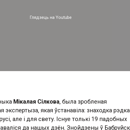
Глядзець на Youtube
орыка
Мікалая Сілкова
, была зробленая
 экспертыза, якая ўстанавіла: знаходка рэдка
усі, але і для свету. Існуе толькі 19 падобных
хаваліся да нашых дзён. Знойдзены ў Бабруйск