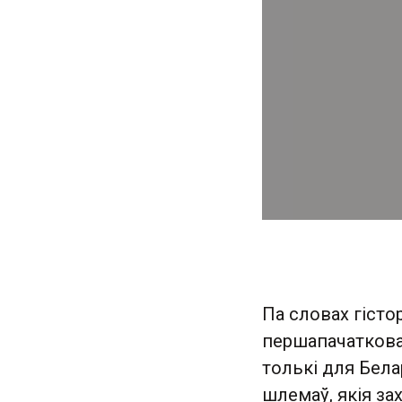
Па словах гіст
першапачатковая
толькі для Белар
шлемаў, якія за