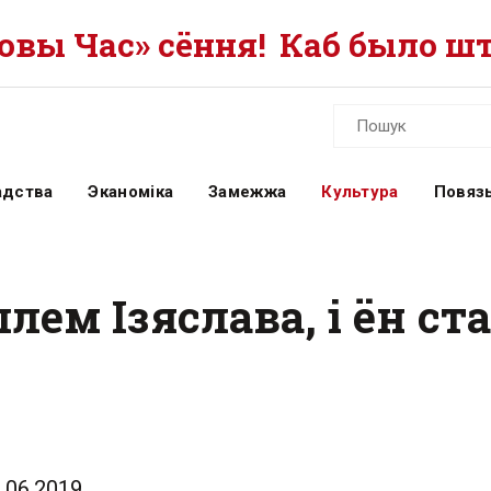
вы Час» сёння!
Каб было шт
адства
Эканоміка
Замежжа
Культура
Повязь
лем Ізяслава, і ён с
.06.2019