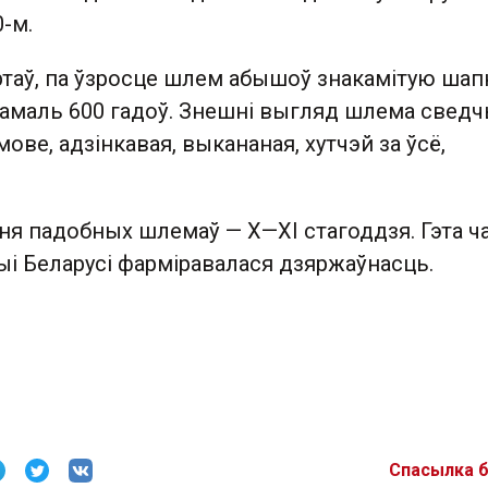
0-м.
ртаў, па ўзросце шлем абышоў знакамітую шап
 амаль 600 гадоў. Знешні выгляд шлема сведч
мове, адзінкавая, выкананая, хутчэй за ўсё,
я падобных шлемаў — X—XI стагоддзя. Гэта ча
ыі Беларусі фарміравалася дзяржаўнасць.
Спасылка 