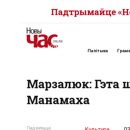
Падтрымайце «Но
Палітыка
Грам
Марзалюк: Гэта ш
Манамаха
Культура
03