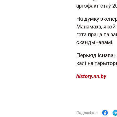
артэфакт стаў 2
На думку экспе
Манамаха, якой
гэта праца па за
скандынавамі.
Перыяд існаванн
калі на тэрытор
history.nn.by