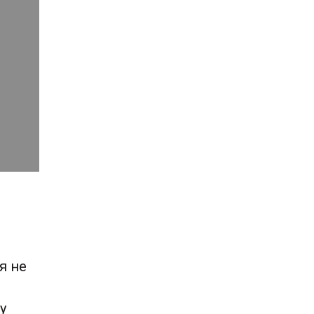
я не
у