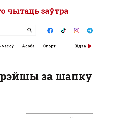
о чытаць заўтра
 часоў
Асоба
Спорт
Відэа
тарэйшы за шапку