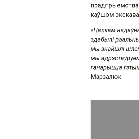
прадпрыемства п
каўшом экскавата
«
Цалкам нядаўна
здабылі рэальны
мы знайшлі шлем
мы адрэстаўруем
ганарыцца гэты
Марзалюк.