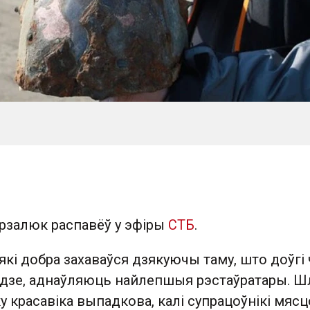
арзалюк распавёў у эфіры
СТБ
.
 які добра захаваўся дзякуючы таму, што доўгі 
вадзе, аднаўляюць найлепшыя рэстаўратары. 
ку красавіка выпадкова, калі супрацоўнікі мяс