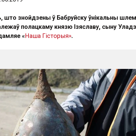
ь, што знойдзены ў Бабруйску ўнікальны шлем
належаў полацкаму князю Ізяславу, сыну Уладз
дамляе «
Наша Гісторыя»
.