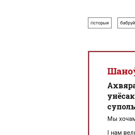
гісторыя
бабруй
Шано
Aхвяр
унёсак
суполь
Мы хочам
І нам ве