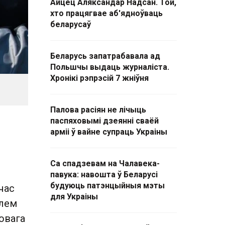
Айцец Аляксандар Надсан. Той,
хто працягвае аб'ядноўваць
беларусаў
Беларусь запатрабавала ад
Польшчы выдаць журналіста.
Хронікі рэпрэсій 7 жніўня
Палова расіян не лічыць
паспяховымі дзеянні сваёй
арміі ў вайне супраць Украіны
Са спадзевам на Чалавека-
павука: навошта ў Беларусі
будуюць патэнцыйныя мэты
час
для Украіны
Шлем
цовага