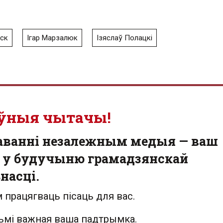
ск
Ігар Марзалюк
Ізяслаў Полацкі
ўныя чытачы!
аванні незалежным медыя — ваш
 у будучыню грамадзянскай
насці.
 працягваць пісаць для вас.
льмі важная ваша падтрымка.