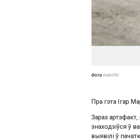
Фота
bobrlife
Пра гэта Ігар М
Зараз артэфакт,
знаходзіўся ў 
выявілі ў пачат