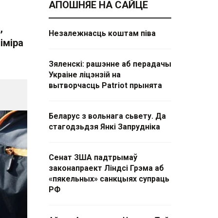
АПОШНЯЕ НА САЙЦЕ
,
Незалежнасць коштам піва
іміра
Зяленскі: рашэнне аб перадачы
Украіне ліцэнзій на
вытворчасць Patriot прынята
Беларус з вольнага сьвету. Да
стагодзьдзя Янкі Запрудніка
Сенат ЗША падтрымаў
законапраект Ліндсі Грэма аб
«пякельных» санкцыях супраць
РФ