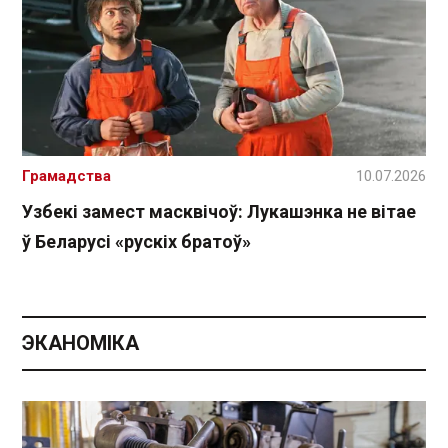
Грамадства
10.07.2026
Узбекі замест масквічоў: Лукашэнка не вітае
ў Беларусі «рускіх братоў»
ЭКАНОМІКА