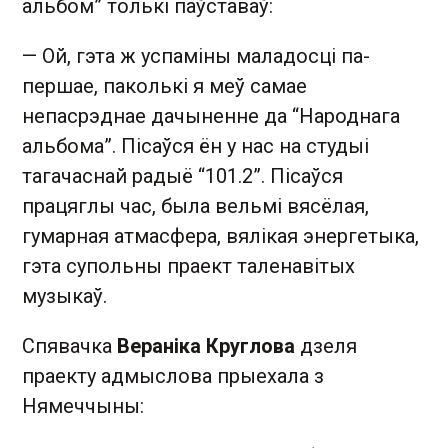
альбом” толькі паўставаў:
— Ой, гэта ж успаміны маладосці па-
першае, паколькі я меў самае
непасрэднае дачыненне да “Народнага
альбома”. Пісаўся ён у нас на студыі
тагачаснай радыё “101.2”. Пісаўся
працяглы час, была вельмі вясёлая,
гумарная атмасфера, вялікая энергетыка,
гэта супольны праект таленавітых
музыкаў.
Спявачка
Вераніка Круглова
дзеля
праекту адмыслова прыехала з
Нямеччыны: