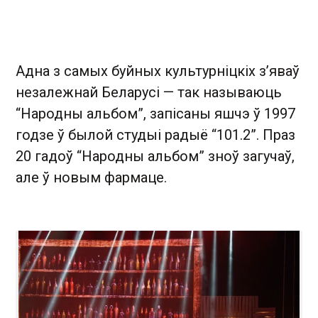
Адна з самых буйных культурніцкіх з’яваў
незалежнай Беларусі — так называюць
“Народны альбом”, запісаны яшчэ ў 1997
годзе ў былой студыі радыё “101.2”. Праз
20 гадоў “Народны альбом” зноў загучаў,
але ў новым фармаце.