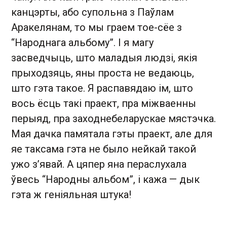
канцэрты, або супольна з Паўлам
Аракелянам, то мы граем тое-сёе з
“Народнага альбому”. І я магу
засведчыць, што маладыя людзі, якія
прыходзяць, яны проста не ведаюць,
што гэта такое. Я распавядаю ім, што
вось ёсць такі праект, пра міжваенны
перыяд, пра заходнебеларускае мястэчка.
Мая дачка памятала гэты праект, але для
яе таксама гэта не было нейкай такой
ужо з’явай. А цяпер яна пераслухала
ўвесь “Народны альбом”, і кажа — дык
гэта ж геніяльная штука!