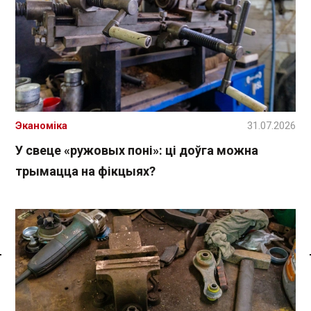
Эканоміка
31.07.2026
У свеце «ружовых поні»: ці доўга можна
трымацца на фікцыях?
Спасылка без VPN