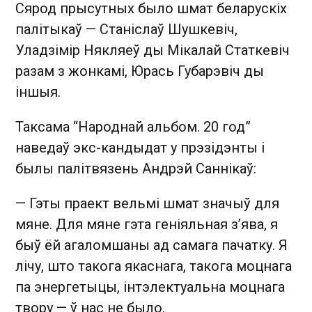
Сярод прысутных было шмат беларускіх
палітыкаў — Станіслаў Шушкевіч,
Уладзімір Някляеў ды Мікалай Статкевіч
разам з жонкамі, Юрась Губарэвіч ды
іншыя.
Таксама “Народнай альбом. 20 год”
наведаў экс-кандыдат у прэзідэнты і
былы палітвязень Андрэй Саннікаў:
— Гэты праект вельмі шмат значыў для
мяне. Для мяне гэта геніяльная з’ява, я
быў ёй агаломшаны ад самага пачатку. Я
лічу, што такога якаснага, такога моцнага
па энергетыцы, інтэлектуальна моцнага
твору — ў нас не было.