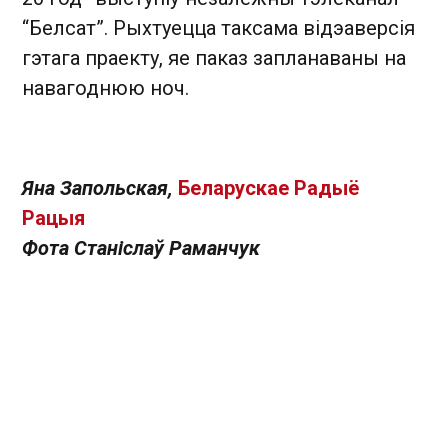
“Белсат”. Рыхтуецца таксама відэаверсія
гэтага праекту, яе паказ запланаваны на
навагоднюю ноч.
Яна Запольская,
Беларускае Радыё
Рацыя
Фота Станіслаў Раманчук