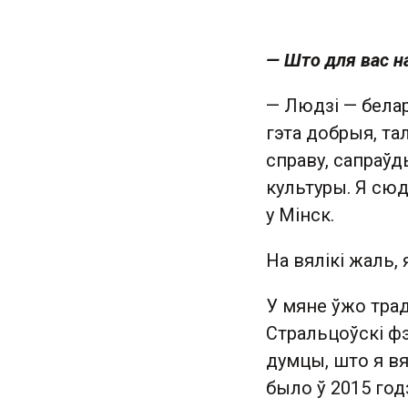
— Што для вас н
— Людзі — белару
гэта добрыя, та
справу, сапраў
культуры. Я сю
у Мінск.
На вялікі жаль,
У мяне ўжо тра
Стральцоўскі фэ
думцы, што я вя
было ў 2015 год