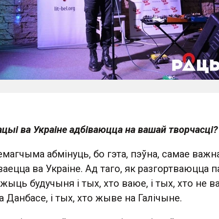
ацыі ва Украіне адбіваюцца на вашай творчасці?
магчыма абмінуць, бо гэта, пэўна, самае важна
аецца ва Украіне. Ад таго, як разгортваюцца п
ыць будучыня і тых, хто ваюе, і тых, хто не ва
а Данбасе, і тых, хто жыве на Галічыне.