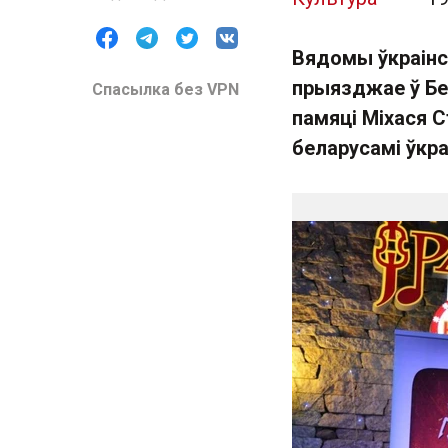
Вядомы ўкраінс
прыязджае ў Бе
Спасылка без VPN
памяці Міхася 
беларусамі ўкра