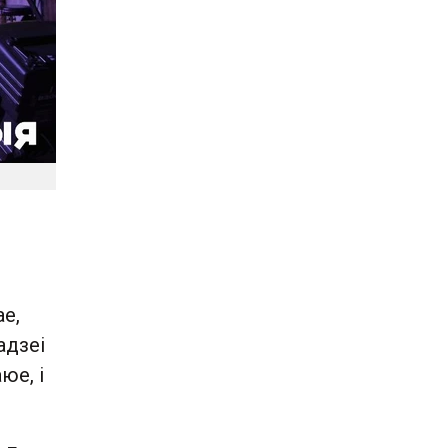
е,
адзеі
юе, і