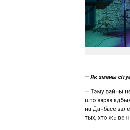
— Як змены сіту
— Тэму вайны не
што зараз адбыв
на Данбасе залеж
тых, хто жыве н