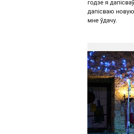
годзе я дапісва
дапісваю новую 
мне ўдачу.