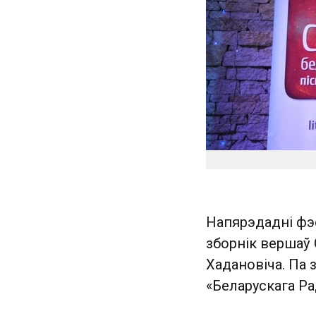
Напярэдадні фэ
зборнік вершаў 
Хадановіча. Па 
«Беларускага Р