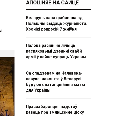
АПОШНЯЕ НА САЙЦЕ
Беларусь запатрабавала ад
Польшчы выдаць журналіста.
Хронікі рэпрэсій 7 жніўня
ы
Палова расіян не лічыць
паспяховымі дзеянні сваёй
арміі ў вайне супраць Украіны
Са спадзевам на Чалавека-
павука: навошта ў Беларусі
будуюць патэнцыйныя мэты
для Украіны
Праваабаронцы: падстаў
казаць пра змяншэнне ціску