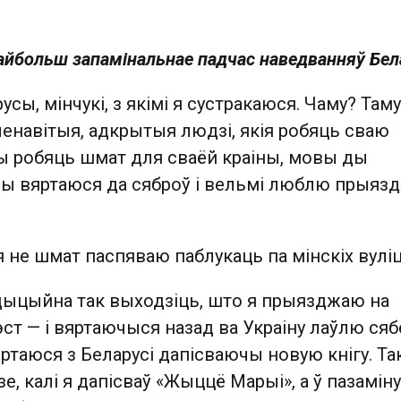
айбольш запамінальнае падчас наведванняў Бел
сы, мінчукі, з якімі я сустракаюся. Чаму? Таму
ленавітыя, адкрытыя людзі, якія робяць сваю
ды робяць шмат для сваёй краіны, мовы ды
ды вяртаюся да сяброў і вельмі люблю прыяз
 я не шмат паспяваю паблукаць па мінскіх вуліц
дыцыйна так выходзіць, што я прыязджаю на
ст — і вяртаючыся назад ва Украіну лаўлю сяб
ртаюся з Беларусі дапісваючы новую кнігу. Та
зе, калі я дапісваў «Жыццё Марыі», а ў пазамі