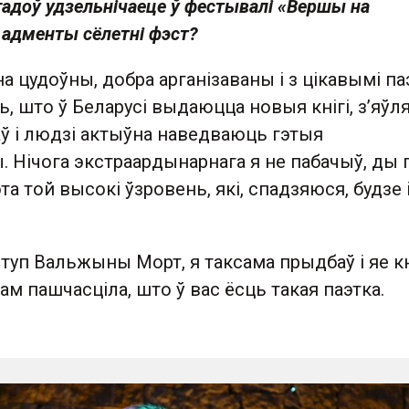
гадоў удзельнічаеце ў фестывалі «Вершы на
адменты сёлетні фэст?
 цудоўны, добра арганізаваны і з цікавымі паэ
 што ў Беларусі выдаюцца новыя кнігі, з’яўл
ў і людзі актыўна наведваюць гэтыя
 Нічога экстраардынарнага я не пабачыў, ды 
та той высокі ўзровень, які, спадзяюся, будзе 
туп Вальжыны Морт, я таксама прыдбаў і яе кн
ам пашчасціла, што ў вас ёсць такая паэтка.