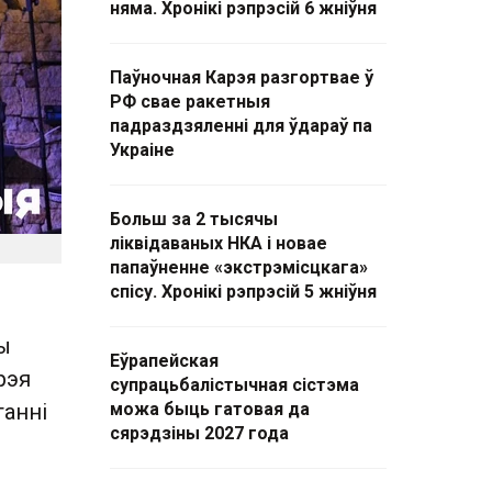
няма. Хронікі рэпрэсій 6 жніўня
Паўночная Карэя разгортвае ў
РФ свае ракетныя
падраздзяленні для ўдараў па
Украіне
Больш за 2 тысячы
ліквідаваных НКА і новае
папаўненне «экстрэмісцкага»
спісу. Хронікі рэпрэсій 5 жніўня
ы
Еўрапейская
рэя
супрацьбалістычная сістэма
танні
можа быць гатовая да
сярэдзіны 2027 года