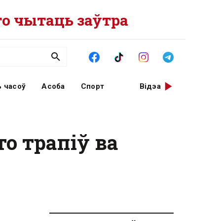
о чытаць заўтра
 часоў
Асоба
Спорт
Відэа
о трапіў ва