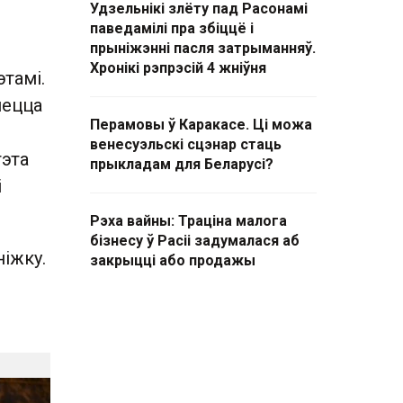
Удзельнікі злёту пад Расонамі
паведамілі пра збіццё і
прыніжэнні пасля затрыманняў.
Хронікі рэпрэсій 4 жніўня
тамі.
яецца
Перамовы ў Каракасе. Ці можа
венесуэльскі сцэнар стаць
гэта
прыкладам для Беларусі?
і
Рэха вайны: Траціна малога
бізнесу ў Расіі задумалася аб
іжку.
закрыцці або продажы