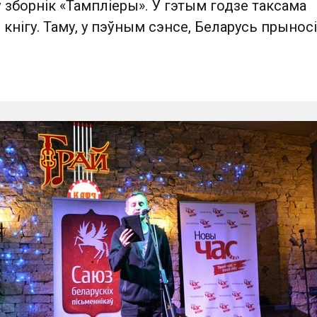
ў зборнік «Тампліеры». У гэтым годзе таксама
кнігу. Таму, у пэўным сэнсе, Беларусь прынос