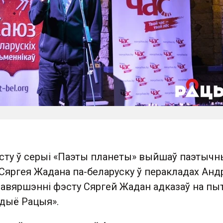
сту ў серыі «Паэты планеты» выйшаў паэтычн
Сяргея Жадана па-беларуску ў перакладах Анд
завяршэнні фэсту Сяргей Жадан адказаў на пы
адыё Рацыя».