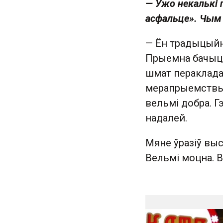
— Ужо некалькі 
асфальце». Чым 
— Ён традыцыйна
Прыемна бачыць,
шмат пераклада
мерапрыемствы.
вельмі добра. Гэ
надалей.
Мяне ўразіў выс
Вельмі моцна. В