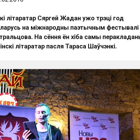
кі літаратар Сяргей Жадан ужо трэці год
ларусь на міжнародны паэтычным фестывалі
Стральцова. На сёння ён хіба самы перакладан
інскі літаратар пасля Тараса Шаўчэнкі.