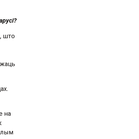
арусі?
, што
джаць
ах.
е на
к
нулым