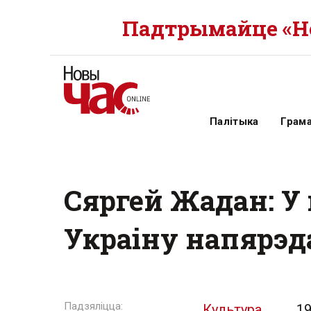
Падтрымайце «Но
Палітыка
Грам
Сяргей Жадан: У 
Украіну напярэд
Культура
19