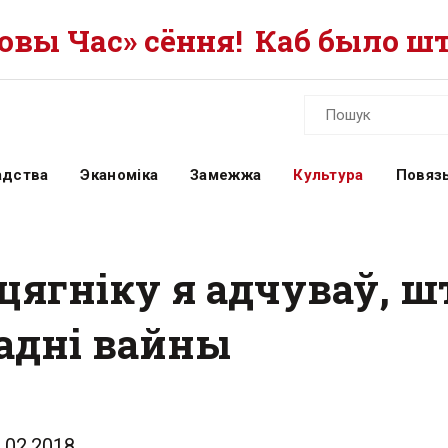
вы Час» сёння!
Каб было шт
адства
Эканоміка
Замежжа
Культура
Повязь
цягніку я адчуваў, шт
адні вайны
.02.2018