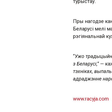
турыстаў.
Пры нагодзе ка
Беларусі мелі м
рэгіянальнай ку
“
Ужо традыцыйна
з Беларусі,” —
ка
тэхніках, выпаль
адраджэнне наро
www.racyja.com