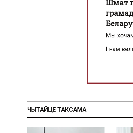
Шмат г
грамад
Белару
Мы хочам
І нам ве
ЧЫТАЙЦЕ ТАКСАМА