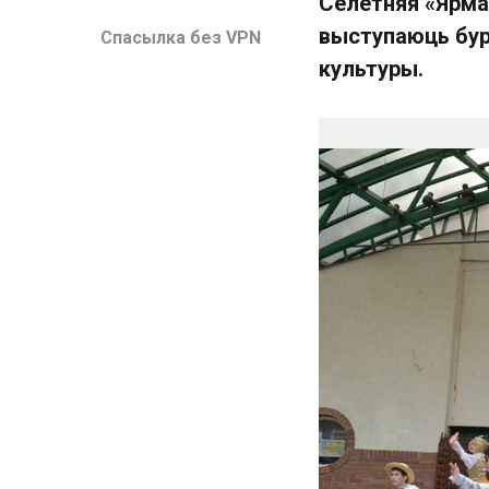
Сёлетняя «Ярма
выступаюць бур
Спасылка без VPN
культуры.