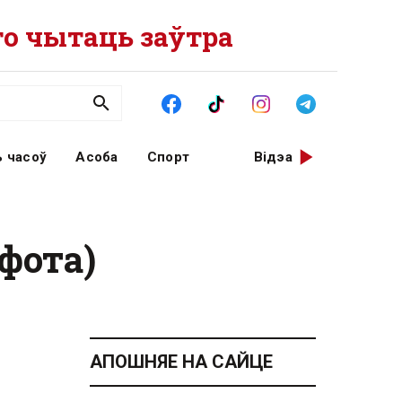
о чытаць заўтра
 часоў
Асоба
Спорт
Відэа
фота)
АПОШНЯЕ НА САЙЦЕ