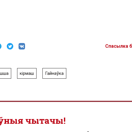
Спасылка 
яшша
кірмаш
Гайнаўка
ўныя чытачы!