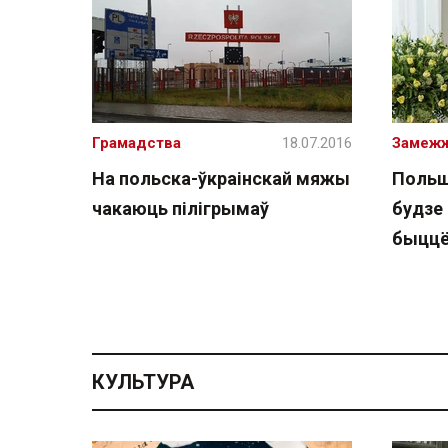
Грамадства
18.07.2016
Замеж
На польска-ўкраінскай мяжы
Польш
чакаюць пілігрымаў
будзе
быццё
КУЛЬТУРА