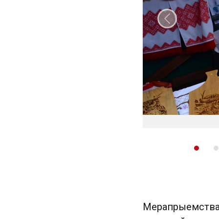
Папярэдні
Мерапрыемства