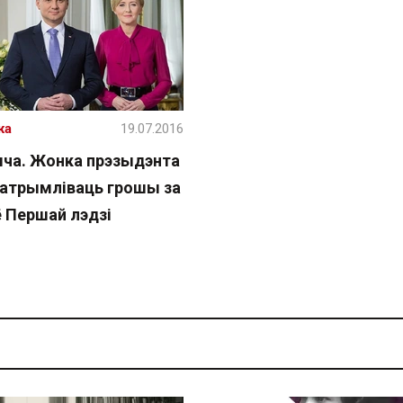
жа
19.07.2016
ча. Жонка прэзыдэнта
 атрымліваць грошы за
 Першай лэдзі