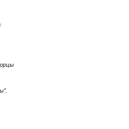
ы
ворцы
ы”.