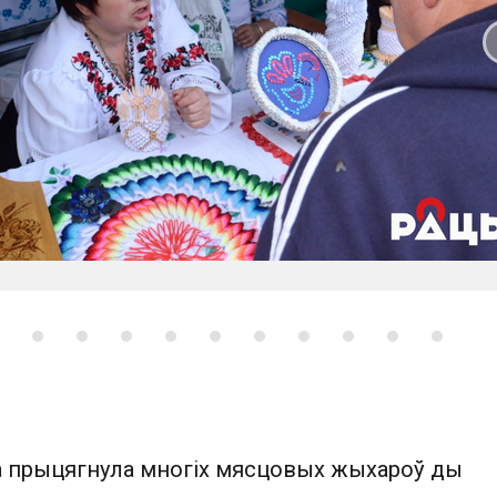
 слайд
 прыцягнула многіх мясцовых жыхароў ды