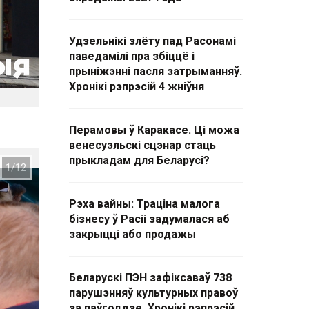
Удзельнікі злёту пад Расонамі
паведамілі пра збіццё і
прыніжэнні пасля затрыманняў.
Хронікі рэпрэсій 4 жніўня
Перамовы ў Каракасе. Ці можа
венесуэльскі сцэнар стаць
прыкладам для Беларусі?
Рэха вайны: Траціна малога
бізнесу ў Расіі задумалася аб
закрыцці або продажы
Беларускі ПЭН зафіксаваў 738
парушэнняў культурных правоў
за паўгоддзе. Хронікі рэпрэсій