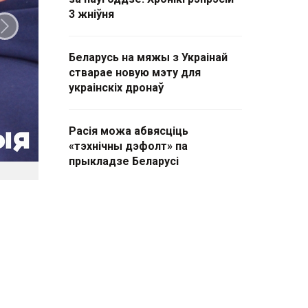
3 жніўня
Наступны слайд
Беларусь на мяжы з Украінай
стварае новую мэту для
украінскіх дронаў
Расія можа абвясціць
«тэхнічны дэфолт» па
прыкладзе Беларусі