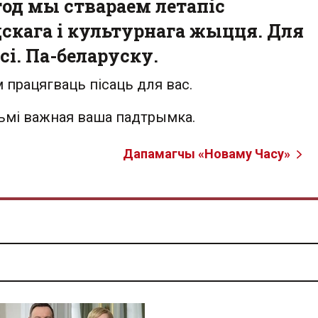
од мы ствараем летапіс
скага і культурнага жыцця. Для
сі. Па-беларуску.
 працягваць пісаць для вас.
льмі важная ваша падтрымка.
Дапамагчы «Новаму Часу»