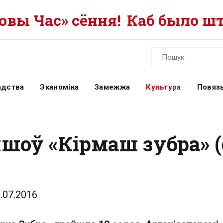
вы Час» сёння!
Каб было шт
адства
Эканоміка
Замежжа
Культура
Повязь
шоў «Кірмаш зубра» (
.07.2016