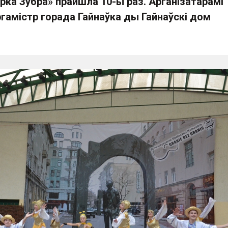
рка Зубра» прайшла 10-ы раз. Арганізатарамі
гамістр горада Гайнаўка ды Гайнаўскі дом