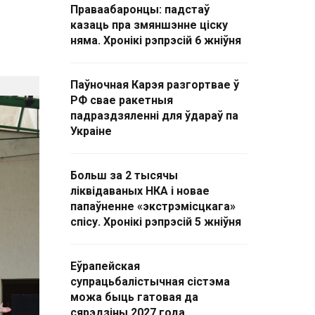
Праваабаронцы: падстаў
казаць пра змяншэнне ціску
няма. Хронікі рэпрэсій 6 жніўня
Паўночная Карэя разгортвае ў
РФ свае ракетныя
падраздзяленні для ўдараў па
Украіне
Больш за 2 тысячы
ліквідаваных НКА і новае
папаўненне «экстрэмісцкага»
спісу. Хронікі рэпрэсій 5 жніўня
Еўрапейская
супрацьбалістычная сістэма
можа быць гатовая да
сярэдзіны 2027 года