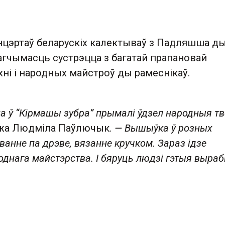
нцэртаў беларускіх калектываў з Падляшша д
агчымасць сустрэцца з багатай прапановай
хні і народных майстроў ды рамеснікаў.
 ў “Кірмашы зубра” прымалі ўдзел народныя т
жа Людміла Паўлючык
. — Вышыўка ў розных
ванне па дрэве, вязанне кручком. Зараз ідзе
днага майстэрства. І бяруць людзі гэтыя выраб