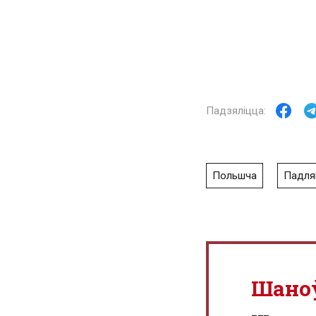
Польшча
Падл
Шано