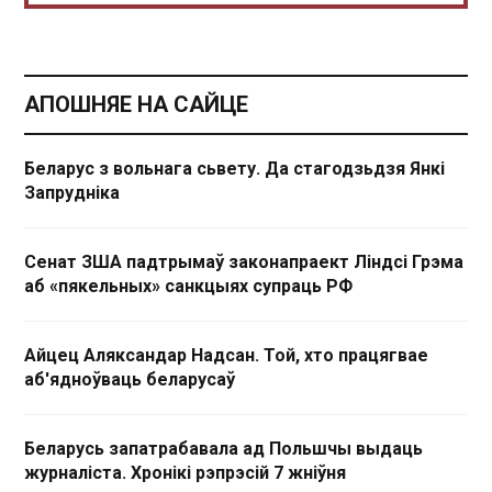
АПОШНЯЕ НА САЙЦЕ
Беларус з вольнага сьвету. Да стагодзьдзя Янкі
Запрудніка
Сенат ЗША падтрымаў законапраект Ліндсі Грэма
аб «пякельных» санкцыях супраць РФ
Айцец Аляксандар Надсан. Той, хто працягвае
аб'ядноўваць беларусаў
Беларусь запатрабавала ад Польшчы выдаць
журналіста. Хронікі рэпрэсій 7 жніўня