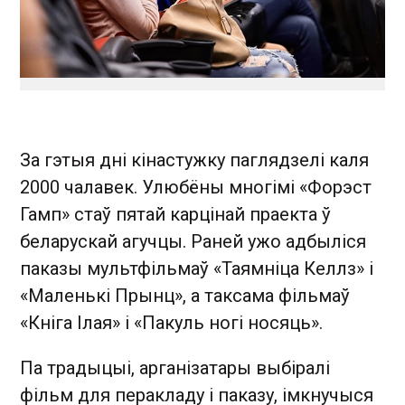
За гэтыя дні кінастужку паглядзелі каля
2000 чалавек. Улюбёны многімі «Форэст
Гамп» стаў пятай карцінай праекта ў
беларускай агучцы. Раней ужо адбыліся
паказы мультфільмаў «Таямніца Келлз» і
«Маленькі Прынц», а таксама фільмаў
«Кніга Ілая» і «Пакуль ногi носяць».
Па традыцыі, арганізатары выбіралі
фільм для перакладу і паказу, імкнучыся