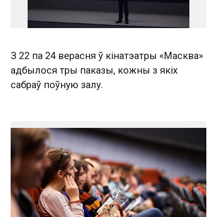
З 22 па 24 верасня ў кінатэатры «Масква»
адбылося тры паказы, кожны з якіх
сабраў поўную залу.