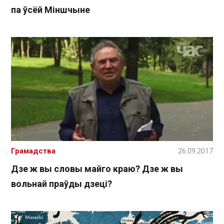
па ўсёй Міншчыне
Грамадства
26.09.2017
Дзе ж вы словы майго краю? Дзе ж вы
вольнай праўды дзеці?