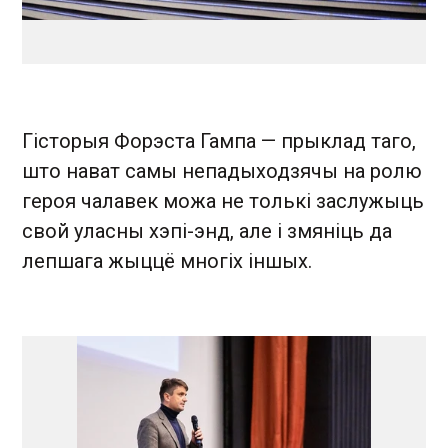
Гісторыя Форэста Гампа — прыклад таго,
што нават самы непадыходзячы на ролю
героя чалавек можа не толькі заслужыць
свой уласны хэпі-энд, але і змяніць да
лепшага жыццё многіх іншых.