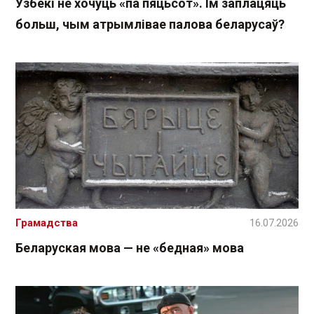
Узбекі не хочуць «па пяцьсот». Ім заплацяць
больш, чым атрымлівае палова беларусаў?
Грамадства
16.07.2026
Беларуская мова — не «бедная» мова