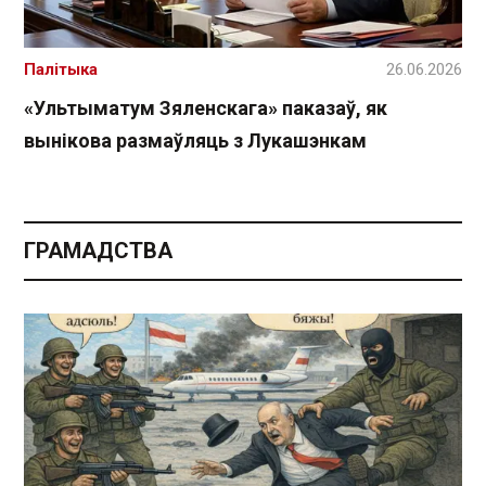
Палітыка
26.06.2026
«Ультыматум Зяленскага» паказаў, як
вынікова размаўляць з Лукашэнкам
ГРАМАДСТВА