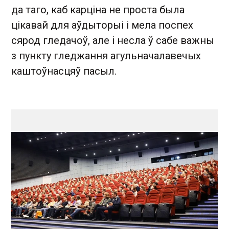
да таго, каб карціна не проста была
цікавай для аўдыторыі і мела поспех
сярод гледачоў, але і несла ў сабе важны
з пункту гледжання агульначалавечых
каштоўнасцяў пасыл.