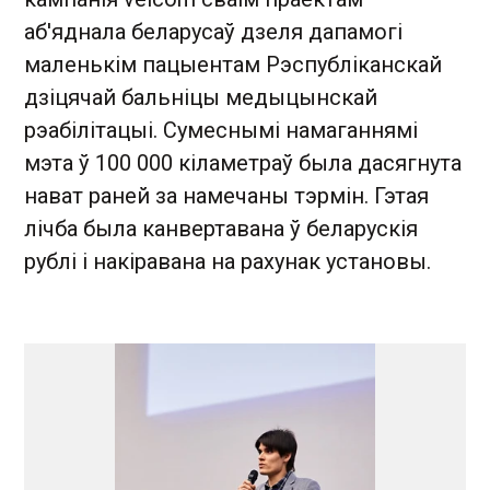
аб'яднала беларусаў дзеля дапамогі
маленькім пацыентам Рэспубліканскай
дзіцячай бальніцы медыцынскай
рэабілітацыі. Сумеснымі намаганнямі
мэта ў 100 000 кіламетраў была дасягнута
нават раней за намечаны тэрмін. Гэтая
лічба была канвертавана ў беларускія
рублі і накіравана на рахунак установы.