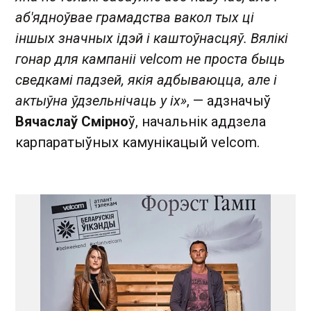
аб'ядноўвае грамадства вакол тых ці
іншых значных ідэй і каштоўнасцяў. Вялікі
гонар для кампаніі velcom не проста быць
сведкамі падзей, якія адбываюцца, але і
актыўна ўдзельнічаць у іх»
, — адзначыў
Вячаслаў Смірно
ў, начальнік аддзела
карпаратыўных камунікацый velcom.