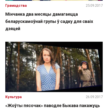
Грамадства
25.09.2017
Мінчанка два месяцы дамагаецца
беларускамоўнай групы ў садку для сваіх
дзяцей
Культура
26.09.2017
«Жоўты пясочак» паводле Быкава пакажуць