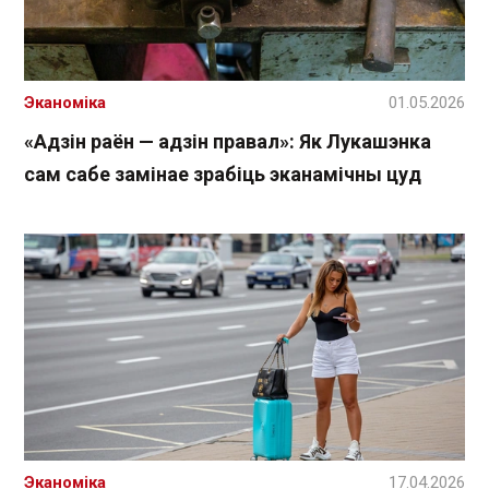
Эканоміка
01.05.2026
«Адзін раён — адзін правал»: Як Лукашэнка
сам сабе замінае зрабіць эканамічны цуд
Эканоміка
17.04.2026