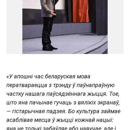
«У апошні час беларуская мова
ператвараецца з трэнду ў паўнапраўную
частку нашага паўсядзённага жыцця. Тое,
што яна пачынае гучаць з вялікіх экранаў,
— гістарычная падзея. Бо культура займае
асаблівае месца ў жыцці кожнай нацыі:
яна не толькі забаўляе або навучае, але і