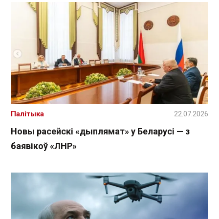
Палітыка
22.07.2026
Новы расейскі «дыплямат» у Беларусі — з
баявікоў «ЛНР»