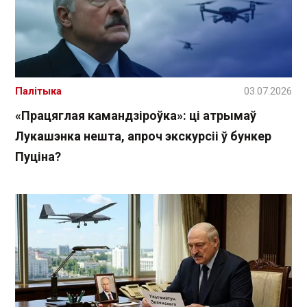
Палітыка
03.07.2026
«Працяглая камандзіроўка»: ці атрымаў
Лукашэнка нешта, апроч экскурсіі ў бункер
Пуціна?