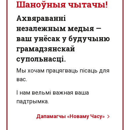
Шаноўныя чытачы!
Aхвяраванні
незалежным медыя —
ваш унёсак у будучыню
грамадзянскай
супольнасці.
Мы хочам працягваць пісаць для
вас.
І нам вельмі важная ваша
падтрымка.
Дапамагчы «Новаму Часу»