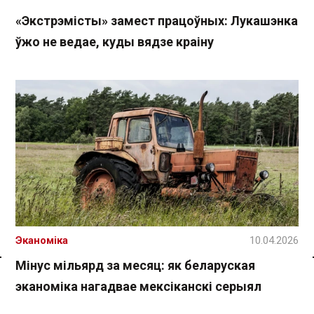
«Экстрэмісты» замест працоўных: Лукашэнка
ўжо не ведае, куды вядзе краіну
Эканоміка
10.04.2026
Мінус мільярд за месяц: як беларуская
Спасылка без VPN
эканоміка нагадвае мексіканскі серыял