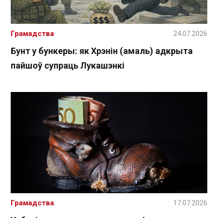
Грамадства
24.07.2026
Бунт у бункеры: як Хрэнін (амаль) адкрыта
пайшоў супраць Лукашэнкі
Грамадства
17.07.2026