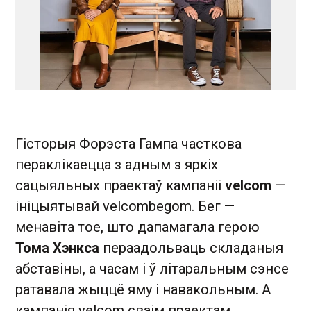
Гісторыя Форэста Гампа часткова
пераклікаецца з адным з яркіх
сацыяльных праектаў кампаніі
velcom
—
ініцыятывай velcombegom. Бег —
менавіта тое, што дапамагала герою
Тома Хэнкса
пераадольваць складаныя
абставіны, а часам і ў літаральным сэнсе
ратавала жыццё яму і навакольным. А
кампанія velcom сваім праектам