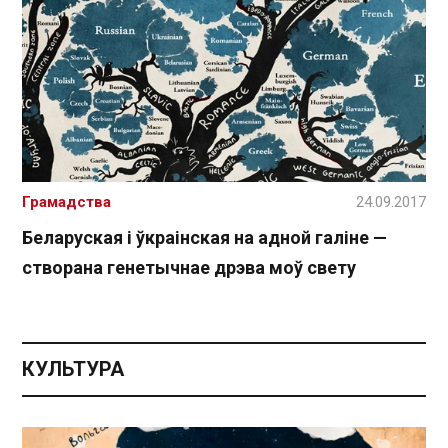
Грамадства
24.09.2017
Беларуская і ўкраінская на адной галіне —
створана генетычнае дрэва моў свету
КУЛЬТУРА