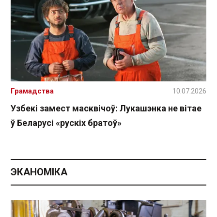
Грамадства
10.07.2026
Узбекі замест масквічоў: Лукашэнка не вітае
ў Беларусі «рускіх братоў»
ЭКАНОМІКА