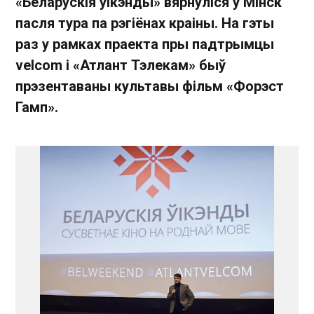
«Беларускія ўікэнды» вярнуліся ў Мінск
пасля тура па рэгіёнах краіны. На гэты
раз у рамках праекта пры падтрымцы
velcom і «Атлант Тэлекам» быў
прэзентаваны культавы фільм «Форэст
Гамп».