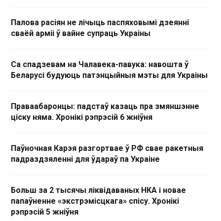
Палова расіян не лічыць паспяховымі дзеянні
сваёй арміі ў вайне супраць Украіны
Са спадзевам на Чалавека-павука: навошта ў
Беларусі будуюць патэнцыйныя мэты для Украіны
Праваабаронцы: падстаў казаць пра змяншэнне
ціску няма. Хронікі рэпрэсій 6 жніўня
Паўночная Карэя разгортвае ў РФ свае ракетныя
падраздзяленні для ўдараў па Украіне
Больш за 2 тысячы ліквідаваных НКА і новае
папаўненне «экстрэмісцкага» спісу. Хронікі
рэпрэсій 5 жніўня