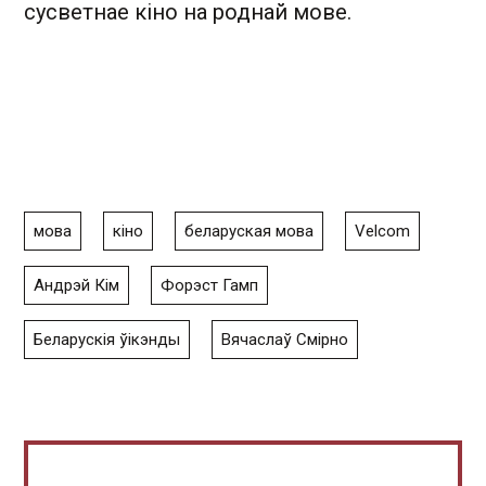
сусветнае кіно на роднай мове.
мова
кіно
беларуская мова
Velcom
Андрэй Кім
Форэст Гамп
Беларускія ўікэнды
Вячаслаў Смірно