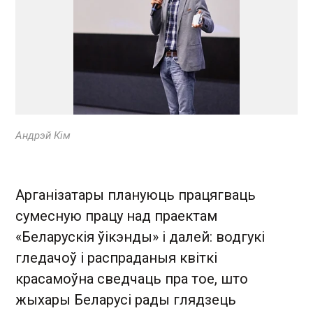
Андрэй Кім
Арганізатары плануюць працягваць
сумесную працу над праектам
«Беларускія ўікэнды» і далей: водгукі
гледачоў і распраданыя квіткі
красамоўна сведчаць пра тое, што
жыхары Беларусі рады глядзець