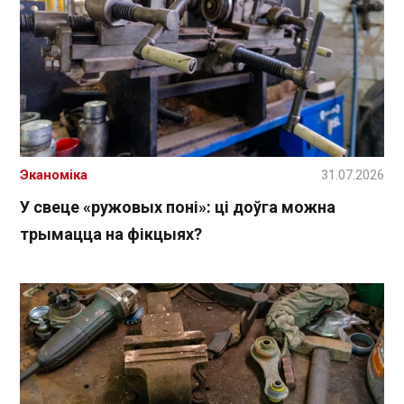
Эканоміка
31.07.2026
У свеце «ружовых поні»: ці доўга можна
трымацца на фікцыях?