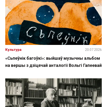
Культура
20.07.2026
«Сьпеўнік багоўкі»: выйшаў музычны альбом
на вершы з дзіцячай анталогіі Вольгі Гапеевай