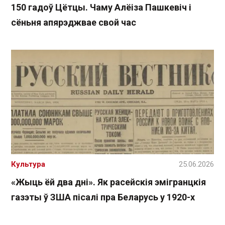
150 гадоў Цётцы. Чаму Алёіза Пашкевіч і
сёньня апярэджвае свой час
Культура
25.06.2026
«Жыць ёй два дні». Як расейскія эмігранцкія
газэты ў ЗША пісалі пра Беларусь у 1920-х