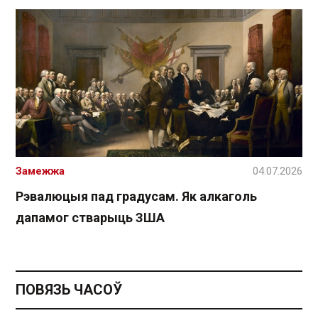
Замежжа
04.07.2026
Рэвалюцыя пад градусам. Як алкаголь
дапамог стварыць ЗША
ПОВЯЗЬ ЧАСОЎ