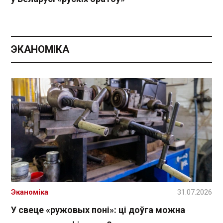
ЭКАНОМІКА
Эканоміка
31.07.2026
У свеце «ружовых поні»: ці доўга можна