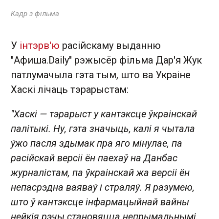
Кадр з фільма
У
інтэрв'ю
расійскаму выданню
"Афиша.Daily" рэжысёр фільма Дар'я Жук
патлумачыла гэта тым, што ва Украіне
Хаскі лічаць тэрарыстам:
"Хаскі — тэрарыст у кантэксце ўкраінскай
палітыкі. Ну, гэта значыць, калі я чытала
ўжо пасля здымак пра яго мінулае, па
расійскай версіі ён паехаў на Данбас
журналістам, па ўкраінскай жа версіі ён
непасрэдна ваяваў і страляў. Я разумею,
што ў кантэксце інфармацыйнай вайны
нейкія рэчы становяцца непрымальнымі.