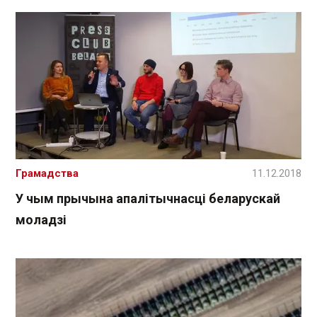
Грамадства
11.12.2018
У чым прычына апалітычнасці беларускай
моладзі