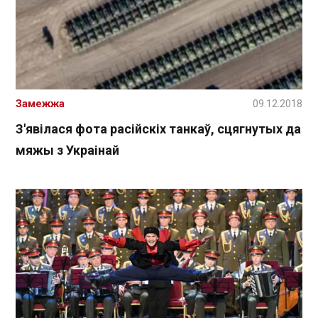
Замежжа
09.12.2018
З'явілася фота расійскіх танкаў, сцягнутых да
мяжы з Украінай