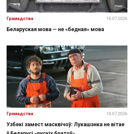
Грамадства
16.07.2026
Беларуская мова — не «бедная» мова
Грамадства
10.07.2026
Узбекі замест масквічоў: Лукашэнка не вітае
ў Беларусі «рускіх братоў»