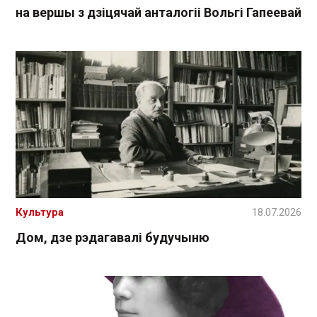
на вершы з дзіцячай анталогіі Вольгі Гапеевай
Культура
18.07.2026
Дом, дзе рэдагавалі будучыню