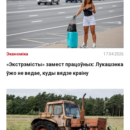
Эканоміка
17.04.2026
«Экстрэмісты» замест працоўных: Лукашэнка
ўжо не ведае, куды вядзе краіну