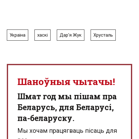
Украіна
хаскі
Дар'я Жук
Хрусталь
Шаноўныя чытачы!
Шмат год мы пішам пра
Беларусь, для Беларусі,
па-беларуску.
Мы хочам працягваць пісаць для