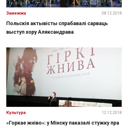
Замежжа
08.12.2018
Польскія актывісты спрабавалі сарваць
выступ хору Аляксандрава
Культура
12.12.2018
«Горкае жніво»: у Мінску паказалі стужку пра