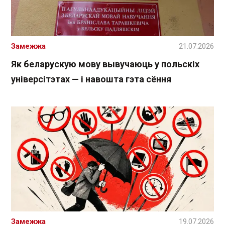
Замежжа
21.07.2026
Як беларускую мову вывучаюць у польскіх
універсітэтах — і навошта гэта сёння
Замежжа
19.07.2026