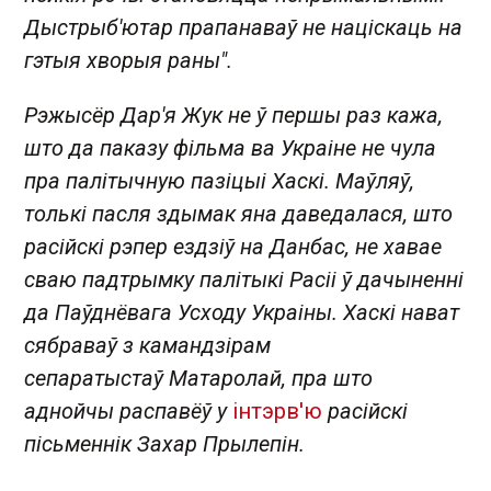
Дыстрыб'ютар прапанаваў не націскаць на
гэтыя хворыя раны".
Рэжысёр Дар'я Жук не ў першы раз кажа,
што да паказу фільма ва Украіне не чула
пра палітычную пазіцыі Хаскі. Маўляў,
толькі пасля здымак яна даведалася, што
расійскі рэпер ездзіў на Данбас, не хавае
сваю падтрымку палітыкі Расіі ў дачыненні
да Паўднёвага Усходу Украіны. Хаскі нават
сябраваў з камандзірам
сепаратыстаў Матаролай, пра што
аднойчы распавёў у
інтэрв'ю
расійскі
пісьменнік Захар Прылепін.