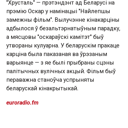
"Хрусталь" — прэтэндэнт ад Беларусі на
прэмію Оскар у намінацыі "Найлепшы
замежны фільм". Вылучэнне кінакарціны
адбылося ў безальтэрнатыўным парадку,
а мясцовы "оскараўскі камітэт" быў
утвораны кулуарна. У беларускім пракаце
карціна была паказаная ва ўрэзаным
варыянце — з яе былі прыбраны сцэны
палітычных вулічных акцый. Фільм быў
пераважна станоўча успрыняты
беларускай кінакрытыкай.
euroradio.fm