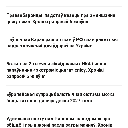
Праваабаронцы: падстаў казаць пра змяншэнне
ціску няма. Хронікі рэпрэсій 6 жніўня
Паўночная Карэя разгортвае ў РФ свае ракетныя
падраздзяленні для ўдараў па Украіне
Больш за 2 тысячы ліквідаваных НКА і новае
папаўненне «экстрэмісцкага» спісу. Хронікі
рэпрэсій 5 жніўня
Еўрапейская супрацьбалістычная сістэма можа
быць гатовая да сярэдзіны 2027 года
Удзельнікі злёту пад Расонамі паведамілі пра
збіццё і прыніжэнні пасля затрыманняў. Хронікі