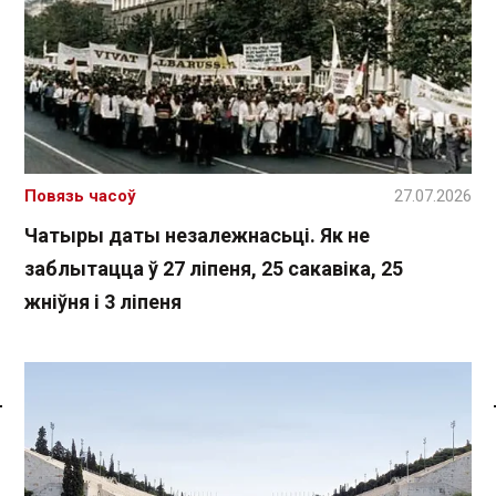
Повязь часоў
27.07.2026
Чатыры даты незалежнасьці. Як не
заблытацца ў 27 ліпеня, 25 сакавіка, 25
жніўня і 3 ліпеня
Спасылка без VPN