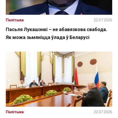
Палітыка
22.07.2026
Пасьля Лукашэнкі – не абавязкова свабода.
Як можа зьмяніцца ўлада ў Беларусі
Палітыка
22.07.2026