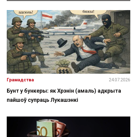
Грамадства
24.07.2026
Бунт у бункеры: як Хрэнін (амаль) адкрыта
пайшоў супраць Лукашэнкі