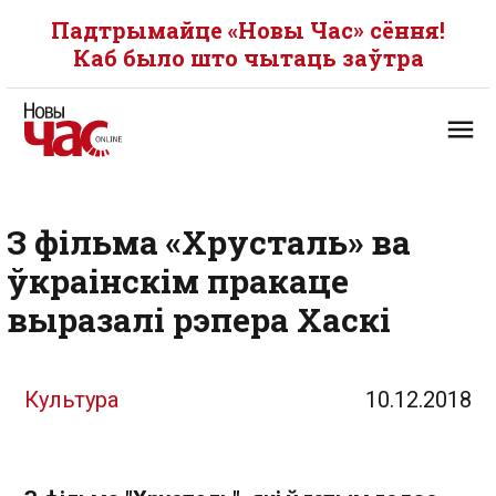
Падтрымайце «Новы Час» сёння!
Каб было што чытаць заўтра
З фільма «Хрусталь» ва
ўкраінскім пракаце
выразалі рэпера Хаскі
Культура
10.12.2018