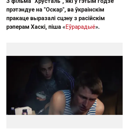
З фільма "Хрусталь", які ў гэтым годзе
прэтэндуе на "Оскар", ва ўкраінскім
пракаце выразалі сцэну з расійскім
рэперам Хаскі, піша «
Еўрарадыё
».