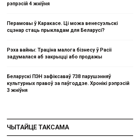
рэпрэсій 4 жніўня
Перамовы ў Каракасе. Ці можа венесуэльскі
сцэнар стаць прыкладам для Беларусі?
Рэха вайны: Траціна малога бізнесу ў Расіі
задумалася аб закрыцці або продажы
Беларускі ПЭН зафіксаваў 738 парушэнняў
культурных правоў за паўгоддзе. Хронікі рэпрэсій
3 жніўня
ЧЫТАЙЦЕ ТАКСАМА