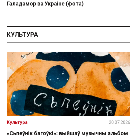
Галадамор ва Украіне (фота)
КУЛЬТУРА
Культура
20.07.2026
«Сьпеўнік багоўкі»: выйшаў музычны альбом