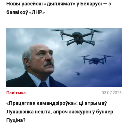
Новы расейскі «дыплямат» у Беларусі — з
баявікоў «ЛНР»
Палітыка
03.07.2026
«Працяглая камандзіроўка»: ці атрымаў
Лукашэнка нешта, апроч экскурсіі ў бункер
Пуціна?