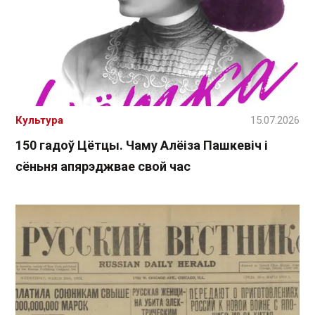
Культура
15.07.2026
150 гадоў Цётцы. Чаму Алёіза Пашкевіч і
сёньня апярэджвае свой час