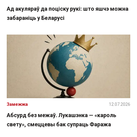
Ад акуляраў да поціску рукі: што яшчэ можна
забараніць у Беларусі
Замежжа
12.07.2026
Абсурд без межаў. Лукашэнка — «кароль
свету», смеццевы бак супраць Фаража