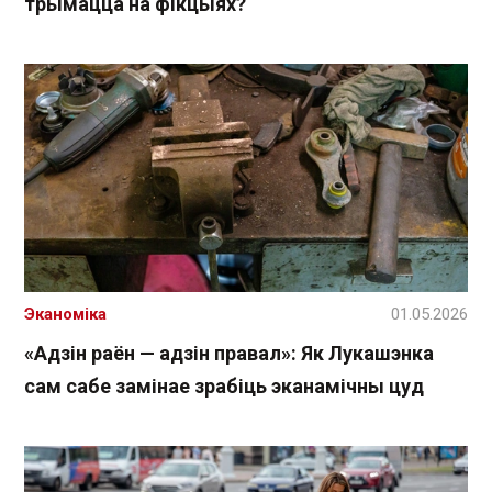
трымацца на фікцыях?
Эканоміка
01.05.2026
«Адзін раён — адзін правал»: Як Лукашэнка
сам сабе замінае зрабіць эканамічны цуд