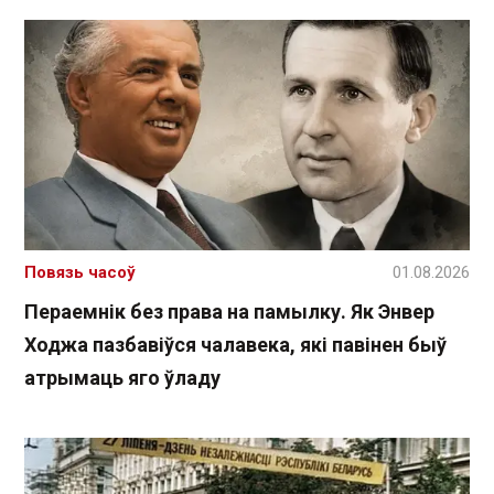
Повязь часоў
01.08.2026
Пераемнік без права на памылку. Як Энвер
Ходжа пазбавіўся чалавека, які павінен быў
атрымаць яго ўладу