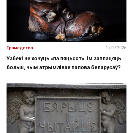
Грамадства
17.07.2026
Узбекі не хочуць «па пяцьсот». Ім заплацяць
больш, чым атрымлівае палова беларусаў?