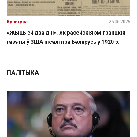
Культура
25.06.2026
«Жыць ёй два дні». Як расейскія эмігранцкія
газэты ў ЗША пісалі пра Беларусь у 1920-х
ПАЛІТЫКА