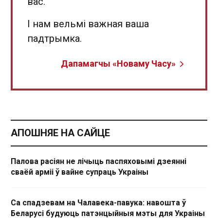
вас.
І нам вельмі важная ваша
падтрымка.
Дапамагчы «Новаму Часу»
АПОШНЯЕ НА САЙЦЕ
Палова расіян не лічыць паспяховымі дзеянні
сваёй арміі ў вайне супраць Украіны
Са спадзевам на Чалавека-павука: навошта ў
Беларусі будуюць патэнцыйныя мэты для Украіны