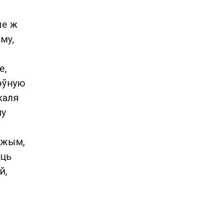
ле ж
му,
е,
пэўную
каля
му
рэжым,
аць
й,