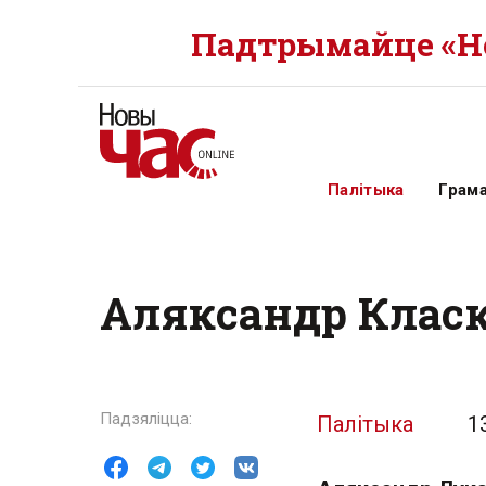
Падтрымайце «Но
Палітыка
Грам
Аляксандр Класк
Палітыка
1