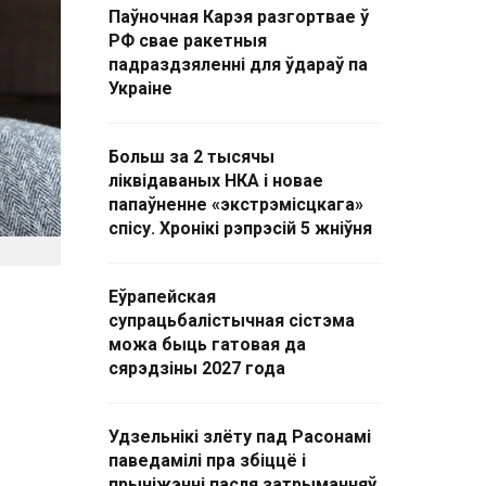
Паўночная Карэя разгортвае ў
РФ свае ракетныя
падраздзяленні для ўдараў па
Украіне
Больш за 2 тысячы
ліквідаваных НКА і новае
папаўненне «экстрэмісцкага»
спісу. Хронікі рэпрэсій 5 жніўня
Еўрапейская
супрацьбалістычная сістэма
можа быць гатовая да
сярэдзіны 2027 года
Удзельнікі злёту пад Расонамі
паведамілі пра збіццё і
прыніжэнні пасля затрыманняў.