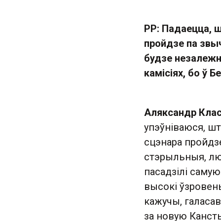
РР: Падаецца, 
пройдзе па звыч
будзе незалежны
камісіях, бо ў Б
Аляксандр Клас
упэўніваюся, шт
сцэнара пройдзе
стэрыльныя, люд
пасадзілі самую
высокі ўзровень
кажучы, галасава
за новую Канст