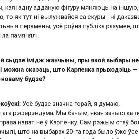
 калі адну адданую фігуру мяняюць на іншую,
, то як тут ні вылужвайся са скуры і ні даказв
льныя перамены, усё роўна публіка разумее, ш
ыла памянялі.
й сыдзе імідж жанчыны, пры якой выбары не
і можна сказаць, што Карпенка прыходзіць — і
а-новаму будзе?
коўскі:
Усё будзе значна горай, я думаю,
тага рэферэндума. Мы бачым, якая зачыстка п
 справа нават не ў Карпенку. Сам рэжым стаў б
чылі, што на выбарах 20-га года было ўжо ўсё