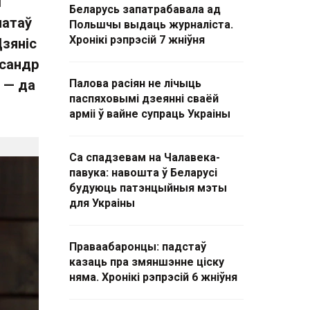
і
Беларусь запатрабавала ад
патаў
Польшчы выдаць журналіста.
Хронікі рэпрэсій 7 жніўня
Дзяніс
ксандр
 — да
Палова расіян не лічыць
паспяховымі дзеянні сваёй
арміі ў вайне супраць Украіны
Са спадзевам на Чалавека-
павука: навошта ў Беларусі
будуюць патэнцыйныя мэты
для Украіны
Праваабаронцы: падстаў
казаць пра змяншэнне ціску
няма. Хронікі рэпрэсій 6 жніўня