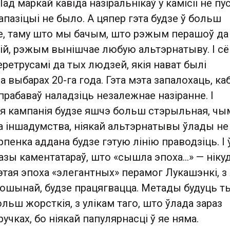
ад маркай кавіда назіральнікаў у камісіі не пус
 апазіцыі не было. А цяпер гэта будзе ў больш
, таму што мы бачым, што рэжым перашоў да
ій, рэжым вынішчае любую альтэрнатыву. І с
ретрусамі да тых людзей, якія нават былі
а выбарах 20-га года. Гэта мэта запалохаць, ка
спрабаваў наладзіць незалежнае назіранне. І
ая кампанія будзе яшчэ больш стэрыльная, чым
ага іншадумства, ніякай альтэрнатывы ўлады не
рпенка аддана будзе гэтую лінію праводзіць. І 
азы каментатараў, што «сышла эпоха…» — ніку
этая эпоха «элегантных» перамог Лукашэнкі, з 
мошынай, будзе працягвацца. Метады будуць т
ольш жорсткія, з улікам таго, што ўлада зараз
учках, бо ніякай папулярнасці ў яе няма.