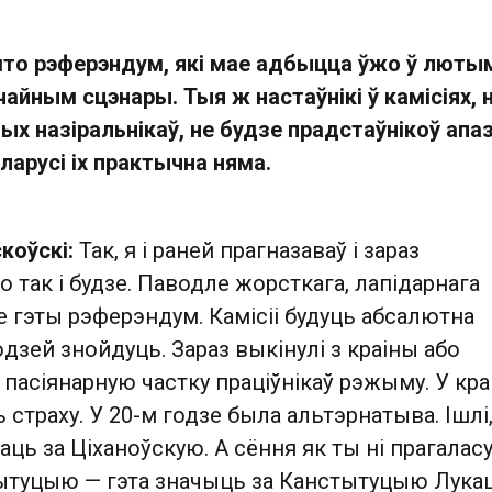
што рэферэндум, які мае адбыцца ўжо ў люты
айным сцэнары. Тыя ж настаўнікі ў камісіях, 
х назіральнікаў, не будзе прадстаўнікоў апаз
еларусі іх практычна няма.
коўскі:
Так, я і раней прагназаваў і зараз
о так і будзе. Паводле жорсткага, лапідарнага
 гэты рэферэндум. Камісіі будуць абсалютна
зей знойдуць. Зараз выкінулі з краіны або
 пасіянарную частку праціўнікаў рэжыму. У кра
 страху. У 20-м годзе была альтэрнатыва. Ішлі,
ць за Ціханоўскую. А сёння як ты ні прагаласу
ытуцыю — гэта значыць за Канстытуцыю Лукаш