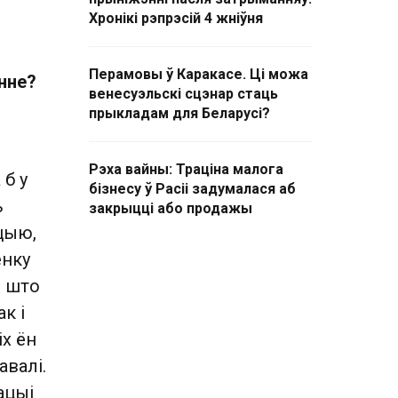
Хронікі рэпрэсій 4 жніўня
Перамовы ў Каракасе. Ці можа
энне?
венесуэльскі сцэнар стаць
прыкладам для Беларусі?
Рэха вайны: Траціна малога
б у
бізнесу ў Расіі задумалася аб
ь
закрыцці або продажы
ацыю,
енку
, што
к і
іх ён
авалі.
ацыі