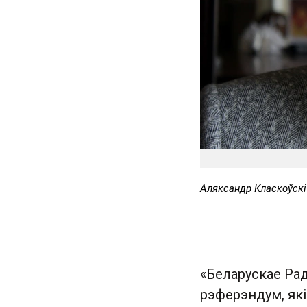
Аляксандр Класкоўскі
«Беларускае Ра
рэферэндум, як