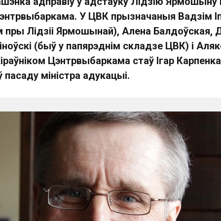
шэнка адправіў у адстаўку Лідзію Ярмошыну 
Цэнтрвыбаркама. У ЦВК прызначаныя Вадзім І
м пры Лідзіі Ярмошынай), Алена Балдоўская, 
іноўскі (быў у папярэднім складзе ЦВК) і Аля
раўніком Цэнтрвыбаркама стаў Ігар Карпенка
ў пасаду міністра адукацыі.