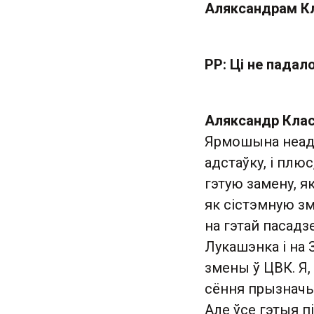
Аляксандрам К
РР: Ці не падал
Аляксандр Клас
Ярмошына неадн
адстаўку, і плю
гэтую замену, я
як сістэмную зм
на гэтай пасадз
Лукашэнка і на 
змены ў ЦВК. Я, 
сёння прызначыў
Але ўсе гэтыя п