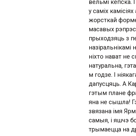
вельмі кепска. П
у саміх камісіях
жорсткай форме
масавых рэпрэс
прыходзяць з пе
назіральнікамі н
ніхто нават не 
натуральна, гэт
м годзе. І ніяк
дапусцяць. А Ка
гэтым плане фр
яна не сышла! Г
звязана імя Яр
самыя, і яшчэ б
трымаецца на др