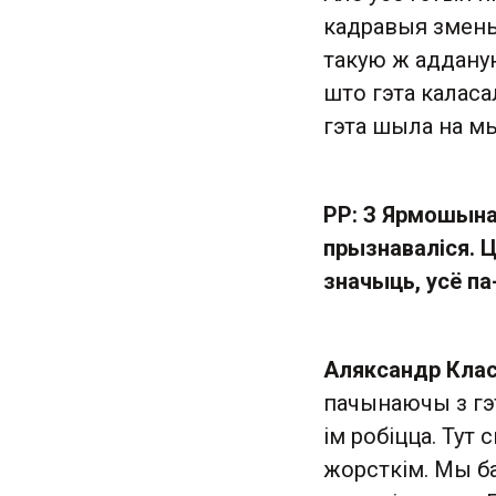
кадравыя змены,
такую ж адданую
што гэта каласа
гэта шыла на м
РР: З Ярмошына
прызнаваліся. Ц
значыць, усё п
Аляксандр Клас
пачынаючы з гэ
ім робіцца. Тут
жорсткім. Мы ба