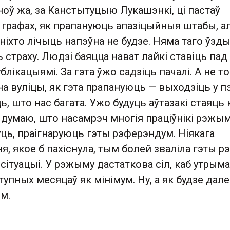
зноў жа, за Канстытуцыю Лукашэнкі, ці пастаў
 графах, як прапануюць апазіцыйныя штабы, а
ніхто лічыць напэўна не будзе. Няма таго ўзды
 страху. Людзі баяцца нават лайкі ставіць пад
лікацыямі. За гэта ўжо садзіць пачалі. А не то
а вуліцы, як гэта прапануюць — выходзіць у 
ць, што нас багата. Ужо будуць аўтазакі стаяць 
я думаю, што насамрэч многія праціўнікі рэжы
ць, праігнаруюць гэты рэферэндум. Ніякага
я, якое б пахіснула, тым болей зваліла гэты 
й сітуацыі. У рэжыму дастаткова сіл, каб утрым
тупных месяцаў як мінімум. Ну, а як будзе дале
м.