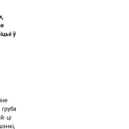
м,
не
іцыі ў
іне
 груба
й: ці
энкі,