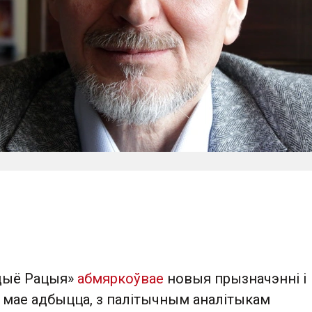
дыё Рацыя»
абмяркоўвае
новыя прызначэнні і
і мае адбыцца, з палітычным аналітыкам