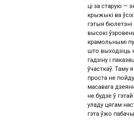
ці за старую — 
крыжыкі ва ўсіх
гэтыя бюлетэні 
высокі ўзровень
крамольнымі пуб
што выходзіць н
гадзіну і паказа
ўчасткаў. Таму 
проста не пойду
масавага дзеянн
не будзе ў гэта
уладу цягам нас
гэта ўжо пабачы