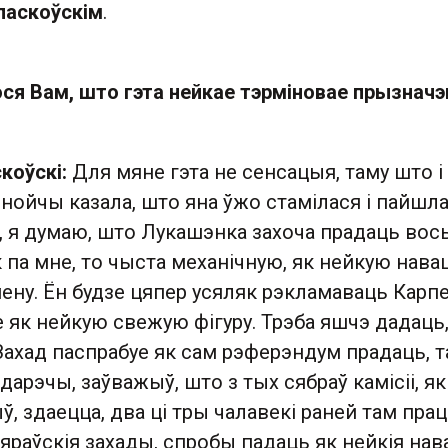
ласкоўскім
.
ося Вам, што гэта нейкае тэрміновае прызнач
коўскі:
Для мяне гэта не сенсацыя, таму што і
ойчы казала, што яна ўжо стамілася і пайшла 
с, я думаю, што Лукашэнка захоча прадаць вос
к па мне, то чыста механічную, як нейкую нав
ену. Ён будзе цяпер усяляк рэкламаваць Карп
е як нейкую свежую фігуру. Трэба яшчэ дадаць
Захад паспрабуе як сам рэферэндум прадаць, та
дарэчы, заўважыў, што з тых сябраў камісіі, як
, здаецца, два ці тры чалавекі раней там прац
іяраўскія захады, спробы падаць як нейкія нав