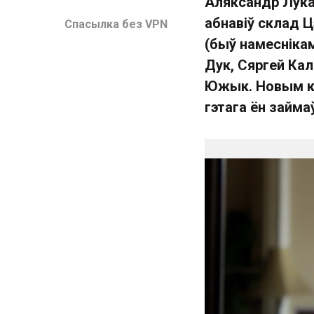
Аляксандр Лука
абнавіў склад 
Спасылка без VPN
(быў намесніка
Дук, Сяргей Кал
Южык. Новым кі
гэтага ён займа