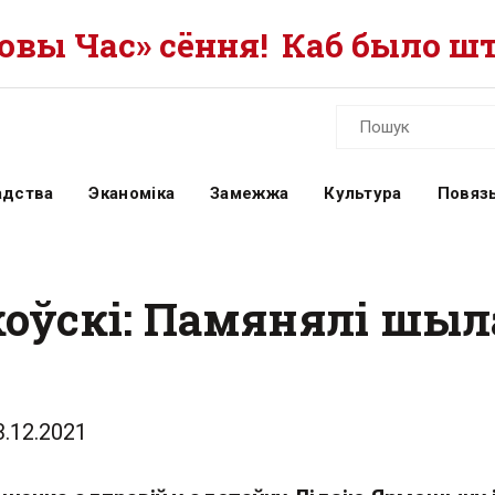
вы Час» сёння!
Каб было шт
адства
Эканоміка
Замежжа
Культура
Повязь
оўскі: Памянялі шыл
3.12.2021