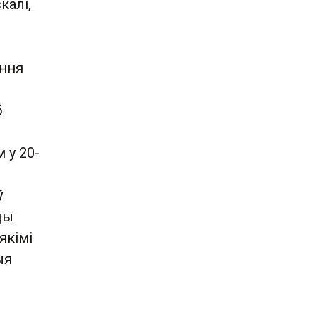
калі,
ёння
б
 у 20-
ў
ды
якімі
ыя