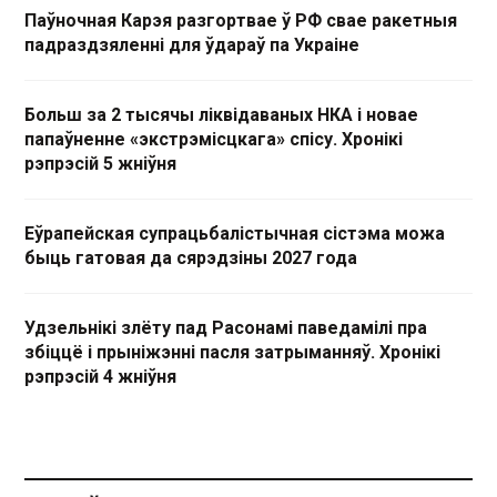
Паўночная Карэя разгортвае ў РФ свае ракетныя
падраздзяленні для ўдараў па Украіне
Больш за 2 тысячы ліквідаваных НКА і новае
папаўненне «экстрэмісцкага» спісу. Хронікі
рэпрэсій 5 жніўня
Еўрапейская супрацьбалістычная сістэма можа
быць гатовая да сярэдзіны 2027 года
Удзельнікі злёту пад Расонамі паведамілі пра
збіццё і прыніжэнні пасля затрыманняў. Хронікі
рэпрэсій 4 жніўня