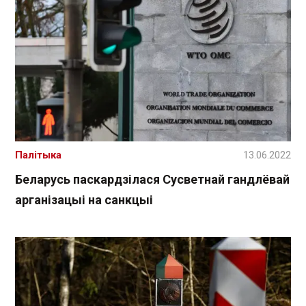
Палітыка
13.06.2022
Беларусь паскардзілася Сусветнай гандлёвай
арганізацыі на санкцыі