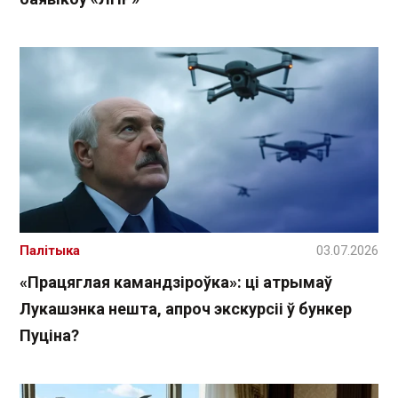
Палітыка
03.07.2026
«Працяглая камандзіроўка»: ці атрымаў
Лукашэнка нешта, апроч экскурсіі ў бункер
Пуціна?