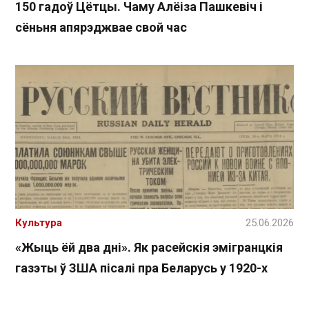
150 гадоў Цётцы. Чаму Алёіза Пашкевіч і
сёньня апярэджвае свой час
Культура
25.06.2026
«Жыць ёй два дні». Як расейскія эмігранцкія
газэты ў ЗША пісалі пра Беларусь у 1920-х