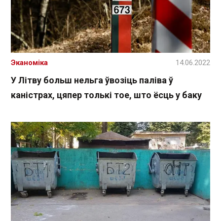
Эканоміка
14.06.2022
У Літву больш нельга ўвозіць паліва ў
каністрах, цяпер толькі тое, што ёсць у баку