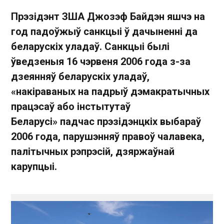
Прэзідэнт ЗША Джозэф Байдэн яшчэ на
год падоўжыў санкцыі ў дачыненні да
беларускіх уладаў. Санкцыі былі
ўведзеныя 16 чэрвеня 2006 года з-за
дзеянняў беларускіх уладаў,
«накіраваных на падрыў дэмакратычных
працэсаў або інстытутаў
Беларусі» падчас прэзідэнцкіх выбараў
2006 года, парушэнняў правоў чалавека,
палітычных рэпрэсій, дзяржаўнай
карупцыі.