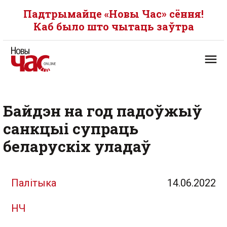
Падтрымайце «Новы Час» сёння!
Каб было што чытаць заўтра
Байдэн на год падоўжыў
санкцыі супраць
беларускіх уладаў
Палітыка
14.06.2022
НЧ