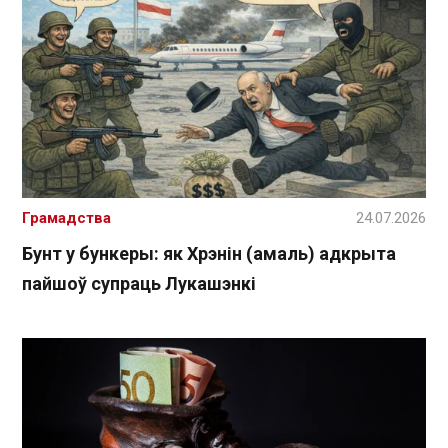
Грамадства
24.07.2026
Бунт у бункеры: як Хрэнін (амаль) адкрыта
пайшоў супраць Лукашэнкі