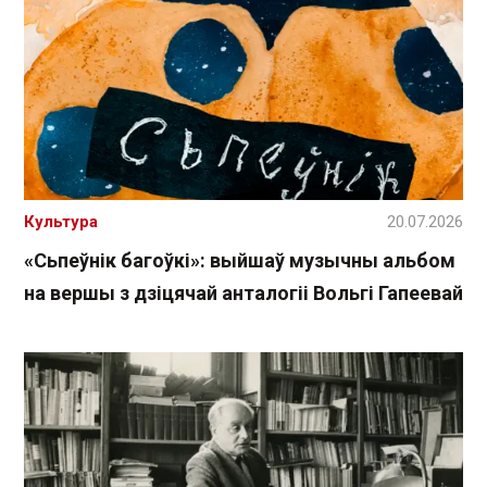
Культура
20.07.2026
«Сьпеўнік багоўкі»: выйшаў музычны альбом
на вершы з дзіцячай анталогіі Вольгі Гапеевай