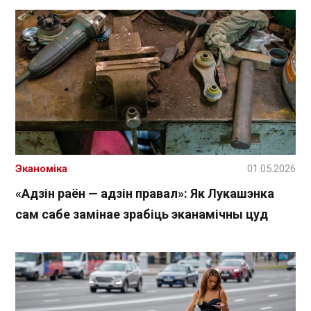
Эканоміка
01.05.2026
«Адзін раён — адзін правал»: Як Лукашэнка
сам сабе замінае зрабіць эканамічны цуд