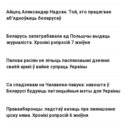
Айцец Аляксандар Надсан. Той, хто працягвае
аб'ядноўваць беларусаў
Беларусь запатрабавала ад Польшчы выдаць
журналіста. Хронікі рэпрэсій 7 жніўня
Палова расіян не лічыць паспяховымі дзеянні
сваёй арміі ў вайне супраць Украіны
Са спадзевам на Чалавека-павука: навошта ў
Беларусі будуюць патэнцыйныя мэты для Украіны
Праваабаронцы: падстаў казаць пра змяншэнне
ціску няма. Хронікі рэпрэсій 6 жніўня