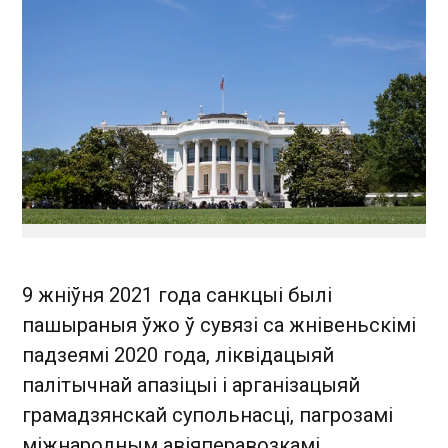
9 жніўня 2021 года санкцыі былі
пашыраныя ўжо ў сувязі са жнівеньскімі
падзеямі 2020 года, ліквідацыяй
палітычнай апазіцыі і арганізацыяй
грамадзянскай супольнасці, пагрозамі
міжнародным авіяперавозкамі.