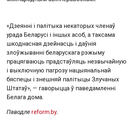
«Дзеянні і палітыка некаторых членаў
урада Беларусі і іншых асоб, а таксама
шкоднасная дзейнасць і даўнія
злоўжыванні беларускага рэжыму
працягваюць прадстаўляць незвычайную
і выключную пагрозу нацыянальнай
бяспецы і знешняй палітыцы Злучаных
Штатаў», — гаворыцца ў паведамленні
Белага дома.
Паводле
reform.by
.