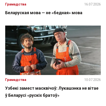
Грамадства
16.07.2026
Беларуская мова — не «бедная» мова
Грамадства
10.07.2026
Узбекі замест масквічоў: Лукашэнка не вітае
ў Беларусі «рускіх братоў»