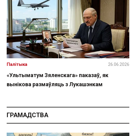
Палітыка
26.06.2026
«Ультыматум Зяленскага» паказаў, як
вынікова размаўляць з Лукашэнкам
ГРАМАДСТВА