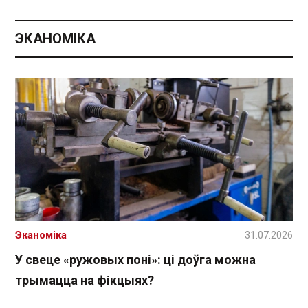
ЭКАНОМІКА
Эканоміка
31.07.2026
У свеце «ружовых поні»: ці доўга можна
трымацца на фікцыях?