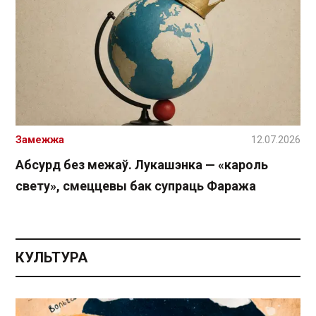
Замежжа
12.07.2026
Абсурд без межаў. Лукашэнка — «кароль
свету», смеццевы бак супраць Фаража
КУЛЬТУРА