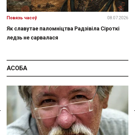
Повязь часоў
08.07.2026
Як славутае паломніцтва Радзівіла Сіроткі
ледзь не сарвалася
АСОБА
Спасылка без VPN