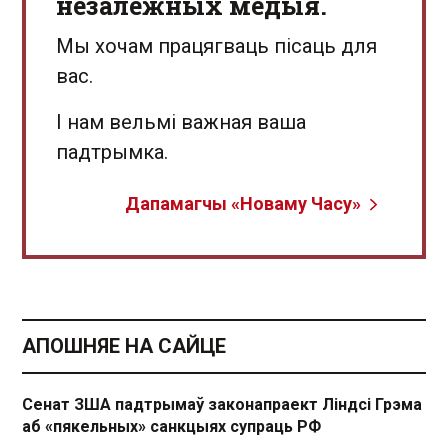
незалежных медыя.
Мы хочам працягваць пісаць для
вас.
І нам вельмі важная ваша
падтрымка.
Дапамагчы «Новаму Часу»
АПОШНЯЕ НА САЙЦЕ
Сенат ЗША падтрымаў законапраект Ліндсі Грэма
аб «пякельных» санкцыях супраць РФ