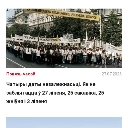
Повязь часоў
27.07.2026
Чатыры даты незалежнасьці. Як не
заблытацца ў 27 ліпеня, 25 сакавіка, 25
жніўня і 3 ліпеня