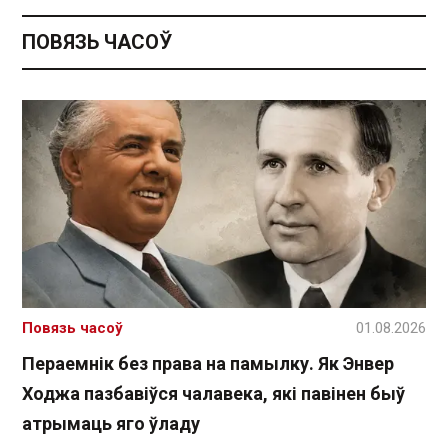
ПОВЯЗЬ ЧАСОЎ
Повязь часоў
01.08.2026
Пераемнік без права на памылку. Як Энвер
Ходжа пазбавіўся чалавека, які павінен быў
атрымаць яго ўладу