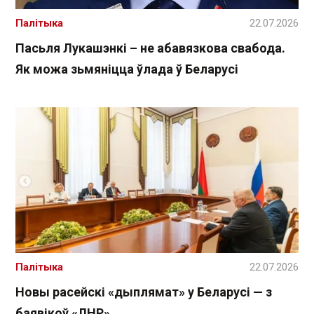
Палітыка
22.07.2026
Пасьля Лукашэнкі – не абавязкова свабода.
Як можа зьмяніцца ўлада ў Беларусі
Палітыка
22.07.2026
Новы расейскі «дыплямат» у Беларусі — з
баявікоў «ЛНР»