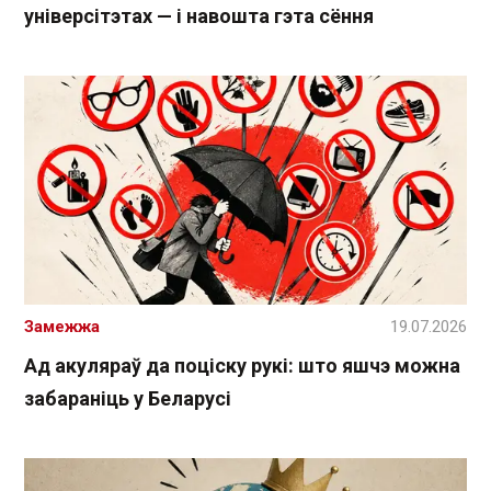
універсітэтах — і навошта гэта сёння
Замежжа
19.07.2026
Ад акуляраў да поціску рукі: што яшчэ можна
забараніць у Беларусі