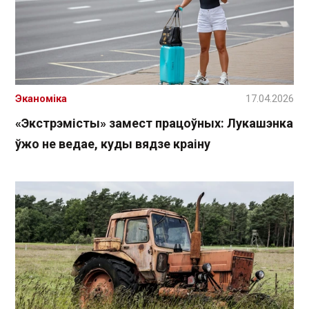
Эканоміка
17.04.2026
«Экстрэмісты» замест працоўных: Лукашэнка
ўжо не ведае, куды вядзе краіну