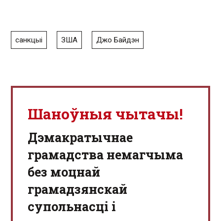
санкцыі
ЗША
Джо Байдэн
Шаноўныя чытачы!
Дэмакратычнае
грамадства немагчыма
без моцнай
грамадзянскай
супольнасці і