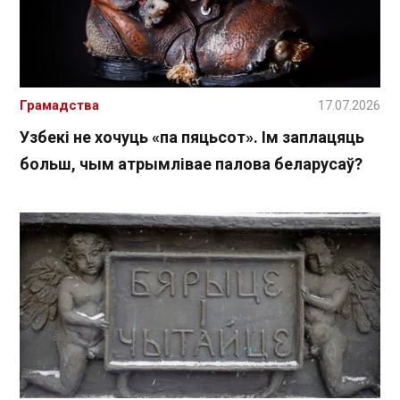
Грамадства
17.07.2026
Узбекі не хочуць «па пяцьсот». Ім заплацяць
больш, чым атрымлівае палова беларусаў?