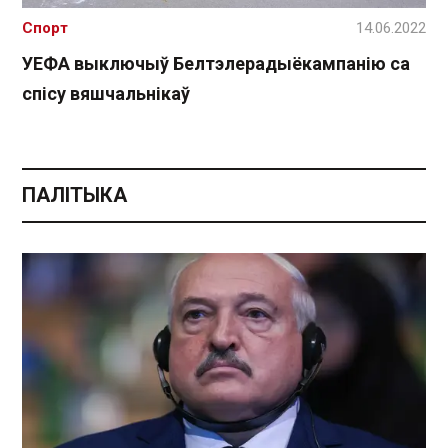
Спорт
14.06.2022
УЕФА выключыў Белтэлерадыёкампанію са
спісу вяшчальнікаў
ПАЛІТЫКА