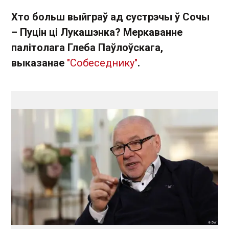
Хто больш выйграў ад сустрэчы ў Сочы
– Пуцін ці Лукашэнка? Меркаванне
палітолага Глеба Паўлоўскага,
выказанае
"Собеседнику"
.