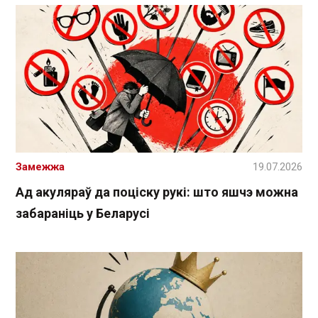
Замежжа
19.07.2026
Ад акуляраў да поціску рукі: што яшчэ можна
забараніць у Беларусі