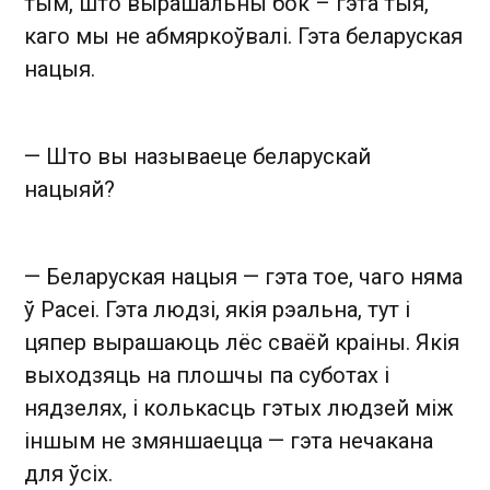
тым, што вырашальны бок – гэта тыя,
каго мы не абмяркоўвалі. Гэта беларуская
нацыя.
— Што вы называеце беларускай
нацыяй?
— Беларуская нацыя — гэта тое, чаго няма
ў Расеі. Гэта людзі, якія рэальна, тут і
цяпер вырашаюць лёс сваёй краіны. Якія
выходзяць на плошчы па суботах і
нядзелях, і колькасць гэтых людзей між
іншым не змяншаецца — гэта нечакана
для ўсіх.