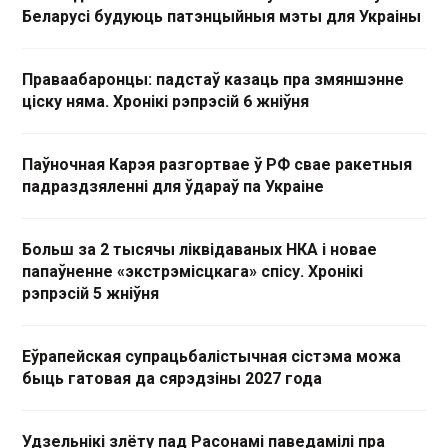
Беларусі будуюць патэнцыйныя мэты для Украіны
Праваабаронцы: падстаў казаць пра змяншэнне
ціску няма. Хронікі рэпрэсій 6 жніўня
Паўночная Карэя разгортвае ў РФ свае ракетныя
падраздзяленні для ўдараў па Украіне
Больш за 2 тысячы ліквідаваных НКА і новае
папаўненне «экстрэмісцкага» спісу. Хронікі
рэпрэсій 5 жніўня
Еўрапейская супрацьбалістычная сістэма можа
быць гатовая да сярэдзіны 2027 года
Удзельнікі злёту пад Расонамі паведамілі пра