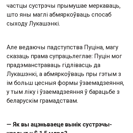
частцы сустрэчы прымушае меркаваць,
што яны маглі абмяркоўваць спосаб
сыходу Лукашэнкі.
Але ведаючы падступства Пуціна, магу
сказаць прама супрацьлеглае: Пуцін мог
прадэманстраваць гідлівасць да
Лукашэнкі, а абмяркоўваць пры гэтым з
ім больш цесныя формы ўзаемадзеяння,
у тым ліку і ўзаемадзеяння ў барацьбе з
беларускім грамадствам.
— Як вы ацэньваеце вынік сустрэчы-