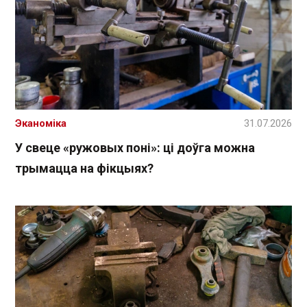
Эканоміка
31.07.2026
У свеце «ружовых поні»: ці доўга можна
трымацца на фікцыях?