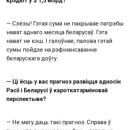
крэдыт у $ 1,5 млрд?
— Слёзы! Гэтая сума не пакрывае патрэбы
нават аднаго месяца беларусаў. Гэта
нават не кэш. І галоўнае, палова гэтай
сумы пойдзе на рэфінансаванне
беларускага доўгу.
— Ці ёсць у вас прагноз развіцця адносін
Расіі і Беларусі ў кароткатэрміновай
перспектыве?
— Не магу даць такі прагноз. Справа ў