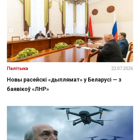
Палітыка
22.07.2026
Новы расейскі «дыплямат» у Беларусі — з
баявікоў «ЛНР»