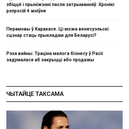
збіццё і прыніжэнні пасля затрыманняў. Хронікі
рэпрэсій 4 жніўня
Перамовы ў Каракасе. Ці можа венесуэльскі
сцэнар стаць прыкладам для Беларусі?
Рэха вайны: Траціна малога бізнесу ў Расіі
задумалася аб закрыцці або продажы
ЧЫТАЙЦЕ ТАКСАМА