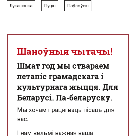
Лукашэнка
Пуцін
Паўлоўскі
Шаноўныя чытачы!
Шмат год мы ствараем
летапіс грамадскага і
культурнага жыцця. Для
Беларусі. Па-беларуску.
Мы хочам працягваць пісаць для
вас.
І нам вельмі важная ваша