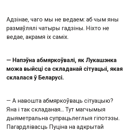
Адзінае, чаго мы не ведаем: аб чым яны
размаўлялі чатыры гадзіны. Ніхто не
ведае, акрамя іх саміх.
— Напэўна абмяркоўвалі, як Лукашэнка
можа выйсці са складанай сітуацыі, якая
склалася ў Беларусі.
— А навошта абмяркоўваць сітуацыю?
Яна і так складаная... Тут магчымыя
дыяметральна супрацьлеглыя гіпотэзы.
Пагардлівасць Пуціна на адкрытай