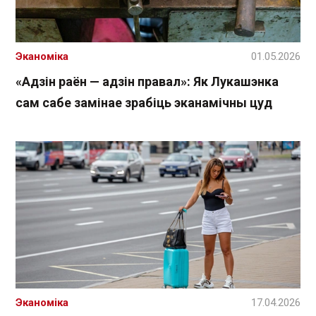
Эканоміка
01.05.2026
«Адзін раён — адзін правал»: Як Лукашэнка
сам сабе замінае зрабіць эканамічны цуд
Эканоміка
17.04.2026