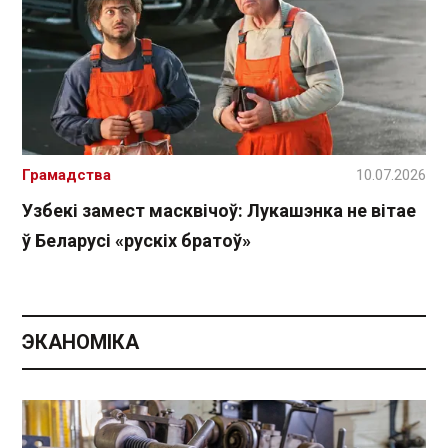
Грамадства
10.07.2026
Узбекі замест масквічоў: Лукашэнка не вітае
ў Беларусі «рускіх братоў»
ЭКАНОМІКА