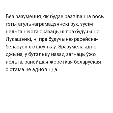
Без разумення, як будзе развівацца вось
гэты агульнаграмадзянскі рух, зусім
нельга нічога сказаць ні пра будучыню
Лукашэнкі, ні пра будучыню расейска-
беларускіх стасункаў. Зразумела адно:
джына, у бутэльку назад загнаць ўжо
нельга, ранейшая жорсткая беларуская
сістэма не адновіцца.