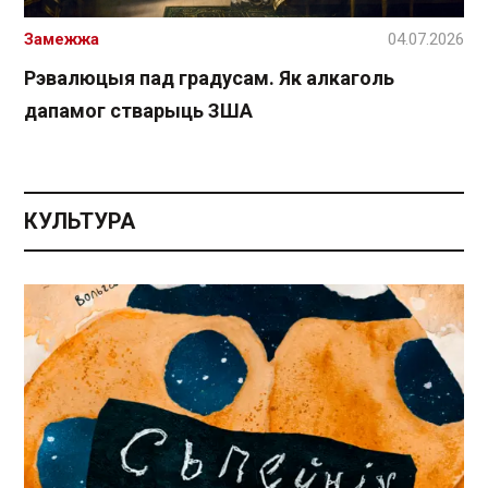
Замежжа
04.07.2026
Рэвалюцыя пад градусам. Як алкаголь
дапамог стварыць ЗША
КУЛЬТУРА