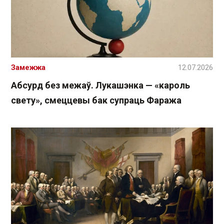
Замежжа
12.07.2026
Абсурд без межаў. Лукашэнка — «кароль
свету», смеццевы бак супраць Фаража