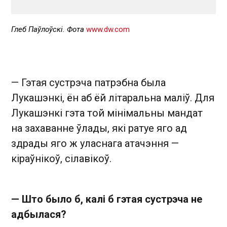
Глеб Паўлоўскі. Фота
www.dw.com
— Гэтая сустрэча патрэбна была
Лукашэнкі, ён аб ёй літаральна маліў. Для
Лукашэнкі гэта той мінімальны мандат
на захаванне ўлады, які ратуе яго ад
здрады яго ж уласнага атачэння —
кіраўнікоў, сілавікоў.
— Што было б, калі б гэтая сустрэча не
адбылася?