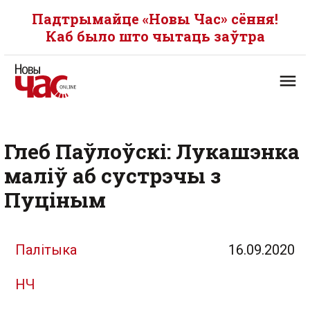
Падтрымайце «Новы Час» сёння!
Каб было што чытаць заўтра
Глеб Паўлоўскі: Лукашэнка
маліў аб сустрэчы з
Пуціным
Палітыка
16.09.2020
НЧ