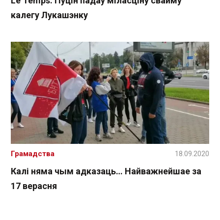
Le Temps: Пуцін падаў міласціну свайму
калегу Лукашэнку
Грамадства
18.09.2020
Калі няма чым адказаць… Найважнейшае за
17 верасня