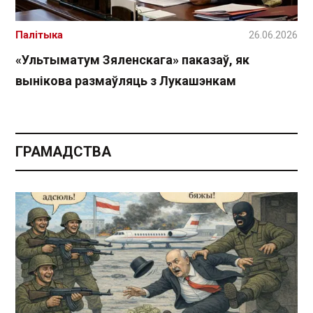
Палітыка
26.06.2026
«Ультыматум Зяленскага» паказаў, як
вынікова размаўляць з Лукашэнкам
ГРАМАДСТВА