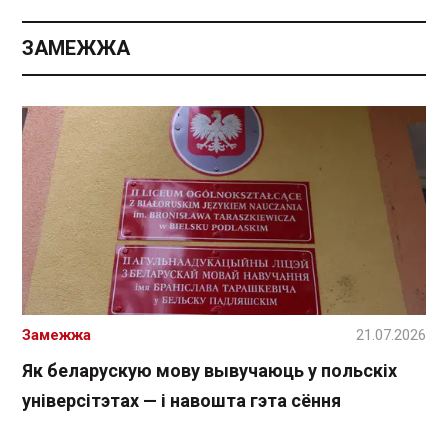
ЗАМЕЖЖА
Замежжа
21.07.2026
Як беларускую мову вывучаюць у польскіх
універсітэтах — і навошта гэта сёння