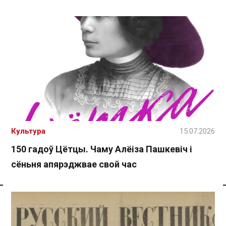
Культура
15.07.2026
150 гадоў Цётцы. Чаму Алёіза Пашкевіч і
сёньня апярэджвае свой час
Спасылка без VPN