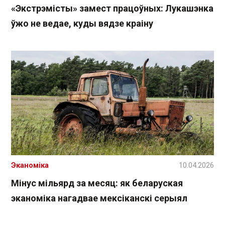
«Экстрэмісты» замест працоўных: Лукашэнка
ўжо не ведае, куды вядзе краіну
Эканоміка
10.04.2026
Мінус мільярд за месяц: як беларуская
эканоміка нагадвае мексіканскі серыял