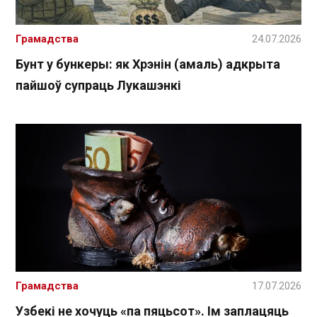
Грамадства
24.07.2026
Бунт у бункеры: як Хрэнін (амаль) адкрыта
пайшоў супраць Лукашэнкі
Грамадства
17.07.2026
Узбекі не хочуць «па пяцьсот». Ім заплацяць