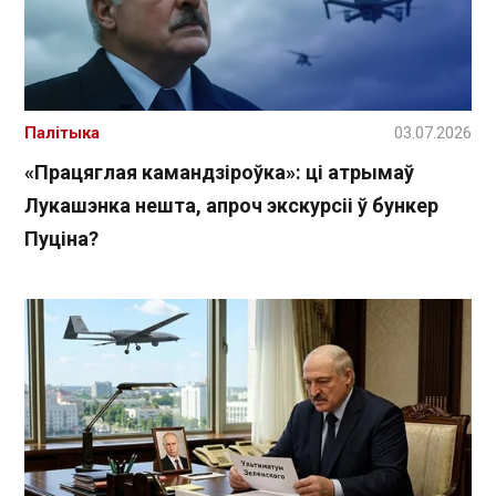
Палітыка
03.07.2026
«Працяглая камандзіроўка»: ці атрымаў
Лукашэнка нешта, апроч экскурсіі ў бункер
Пуціна?