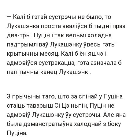
— Калі б гэтай сустрэчы не было, то
Лукашэнка проста зваліўся б тыдні праз
два-тры. Пуцін і так вельмі холадна
падтрымліваў Лукашэнку ўвесь гэты
крытычны месяц. Калі б ён яшчэ і
адмовіўся сустракацца, гэта азначала б
палітычны канец Лукашэнкі.
З прычыны таго, што за спінай у Пуціна
стаіць таварыш Сі Цзіньпін, Пуцін не
адмовіў Лукашэнку ўу сустрэчы. Але яна
была дэманстратыўна халоднай з боку
Пуціна.