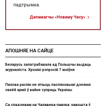
падтрымка.
Дапамагчы «Новаму Часу»
АПОШНЯЕ НА САЙЦЕ
Беларусь запатрабавала ад Польшчы выдаць
журналіста. Хронікі рэпрэсій 7 жніўня
Палова расіян не лічыць паспяховымі дзеянні
сваёй арміі ў вайне супраць Украіны
Са спадзевам на Чалавека-павука: навошта ў