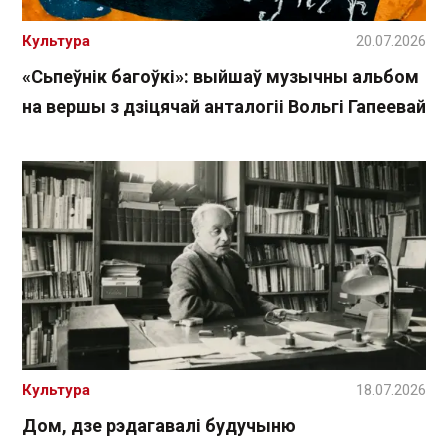
Культура
20.07.2026
«Сьпеўнік багоўкі»: выйшаў музычны альбом
на вершы з дзіцячай анталогіі Вольгі Гапеевай
Культура
18.07.2026
Дом, дзе рэдагавалі будучыню