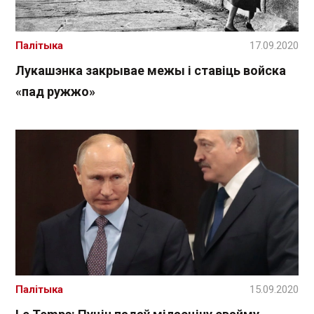
Палітыка
17.09.2020
Лукашэнка закрывае межы і ставіць войска
«пад ружжо»
Палітыка
15.09.2020