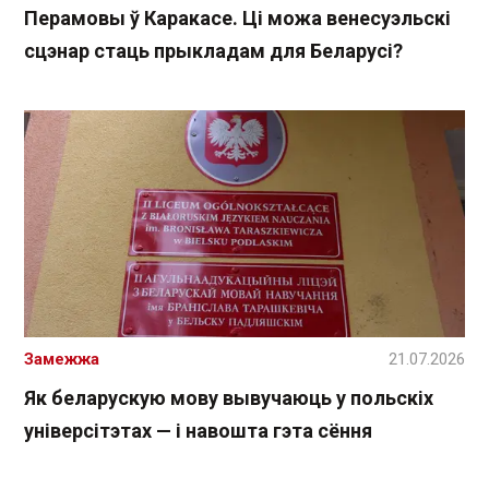
Перамовы ў Каракасе. Ці можа венесуэльскі
сцэнар стаць прыкладам для Беларусі?
Замежжа
21.07.2026
Як беларускую мову вывучаюць у польскіх
універсітэтах — і навошта гэта сёння