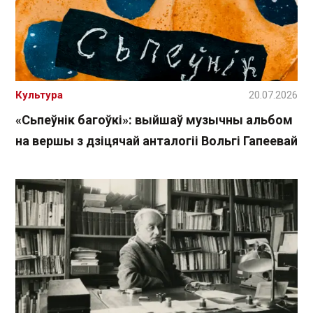
Культура
20.07.2026
«Сьпеўнік багоўкі»: выйшаў музычны альбом
на вершы з дзіцячай анталогіі Вольгі Гапеевай