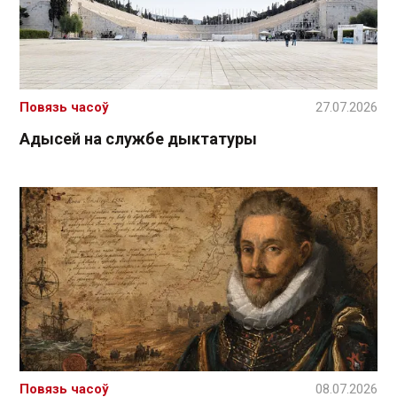
Повязь часоў
27.07.2026
Адысей на службе дыктатуры
Повязь часоў
08.07.2026