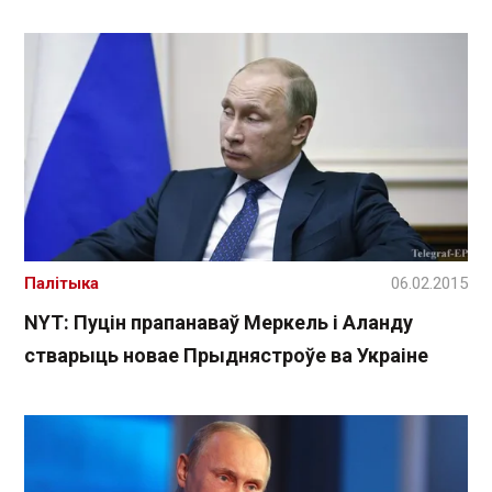
Палітыка
06.02.2015
NYT: Пуцін прапанаваў Меркель і Аланду
стварыць новае Прыднястроўе ва Украіне