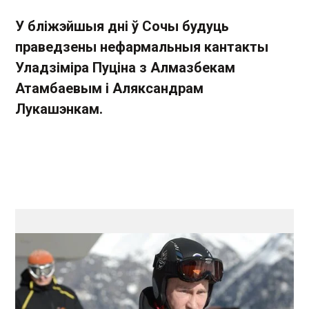
У бліжэйшыя дні ў Сочы будуць
праведзены нефармальныя кантакты
Уладзіміра Пуціна з Алмазбекам
Атамбаевым і Аляксандрам
Лукашэнкам.