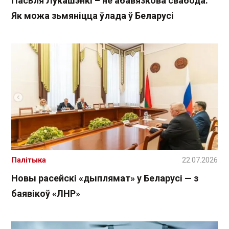
Пасьля Лукашэнкі – не абавязкова свабода.
Як можа зьмяніцца ўлада ў Беларусі
Палітыка
22.07.2026
Новы расейскі «дыплямат» у Беларусі — з
баявікоў «ЛНР»