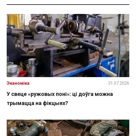
Эканоміка
31.07.2026
У свеце «ружовых поні»: ці доўга можна
трымацца на фікцыях?