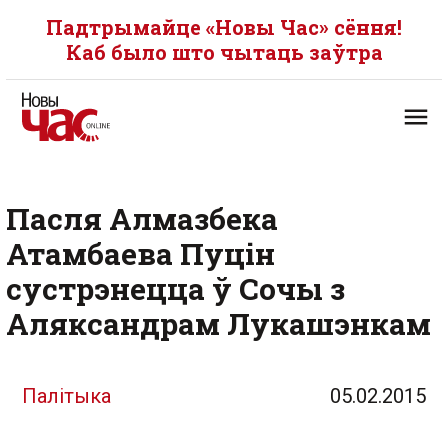
Падтрымайце «Новы Час» сёння!
Каб было што чытаць заўтра
Пасля Алмазбека
Атамбаева Пуцін
сустрэнецца ў Сочы з
Аляксандрам Лукашэнкам
Палітыка
05.02.2015