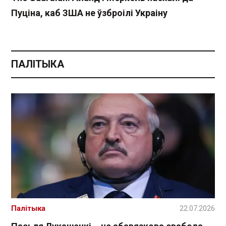
Пуціна, каб ЗША не ўзброілі Украіну
ПАЛІТЫКА
Палітыка
22.07.2026