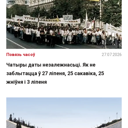
Повязь часоў
27.07.2026
Чатыры даты незалежнасьці. Як не
заблытацца ў 27 ліпеня, 25 сакавіка, 25
жніўня і 3 ліпеня