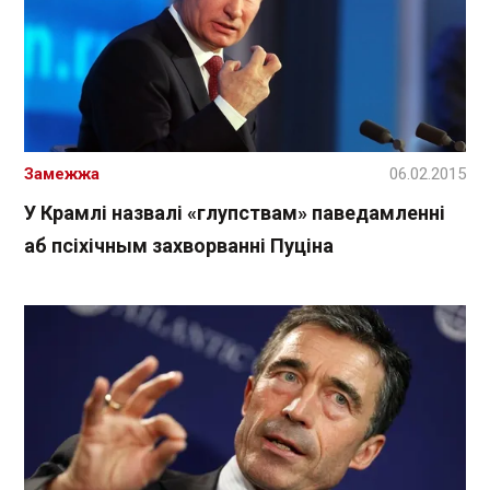
Замежжа
06.02.2015
У Крамлі назвалі «глупствам» паведамленні
аб псіхічным захворванні Пуціна