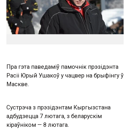
Пра гэта паведаміў памочнік прэзідэнта
Расіі Юрый Ушакоў у чацвер на брыфінгу ў
Маскве.
Сустрэча з прэзідэнтам Кыргызстана
адбудзецца 7 лютага, з беларускім
кіраўніком — 8 лютага.