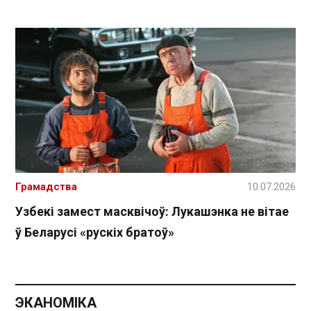
Грамадства
10.07.2026
Узбекі замест масквічоў: Лукашэнка не вітае
ў Беларусі «рускіх братоў»
ЭКАНОМІКА