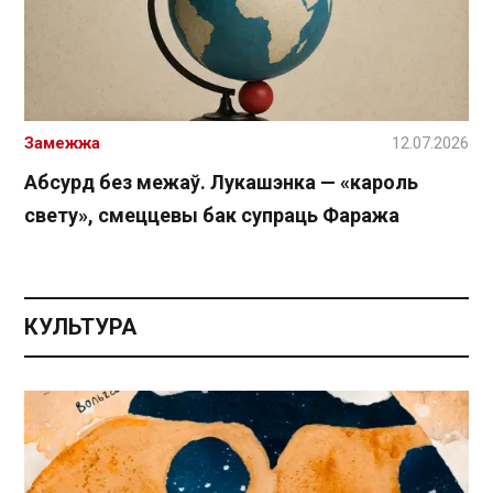
Замежжа
12.07.2026
Абсурд без межаў. Лукашэнка — «кароль
свету», смеццевы бак супраць Фаража
КУЛЬТУРА