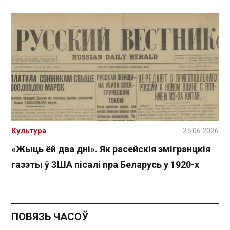
Культура
25.06.2026
«Жыць ёй два дні». Як расейскія эмігранцкія
газэты ў ЗША пісалі пра Беларусь у 1920-х
ПОВЯЗЬ ЧАСОЎ