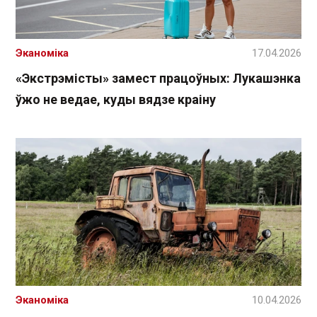
Эканоміка
17.04.2026
«Экстрэмісты» замест працоўных: Лукашэнка
ўжо не ведае, куды вядзе краіну
Эканоміка
10.04.2026