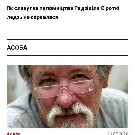
Як славутае паломніцтва Радзівіла Сіроткі
ледзь не сарвалася
АСОБА
Асоба
23.07.2026