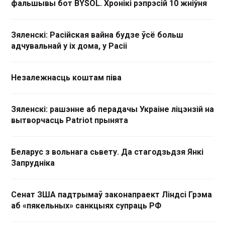
фальшывы бот BYSOL. Хронікі рэпрэсій 10 жніўня
Зяленскі: Расійская вайна будзе ўсё больш
адчувальнай у іх дома, у Расіі
Незалежнасць коштам піва
Зяленскі: рашэнне аб перадачы Украіне ліцэнзій на
вытворчасць Patriot прынята
Беларус з вольнага сьвету. Да стагодзьдзя Янкі
Запрудніка
Сенат ЗША падтрымаў законапраект Ліндсі Грэма
аб «пякельных» санкцыях супраць РФ