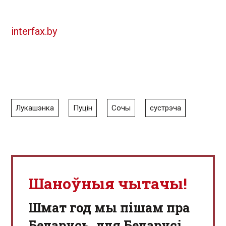
interfax.by
Лукашэнка
Пуцін
Сочы
сустрэча
Шаноўныя чытачы!
Шмат год мы пішам пра
Беларусь, для Беларусі,