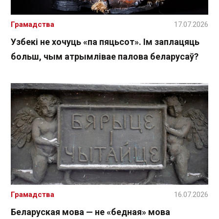
Грамадства
17.07.2026
Узбекі не хочуць «па пяцьсот». Ім заплацяць
больш, чым атрымлівае палова беларусаў?
Грамадства
16.07.2026
Беларуская мова — не «бедная» мова