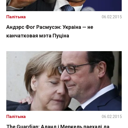
Палітыка
06.02.2015
Андэрс Фог Расмусэн: Украіна — не
канчатковая мэта Пуціна
Палітыка
06.02.2015
The Guardian: Аланд і Меркель паехалі да