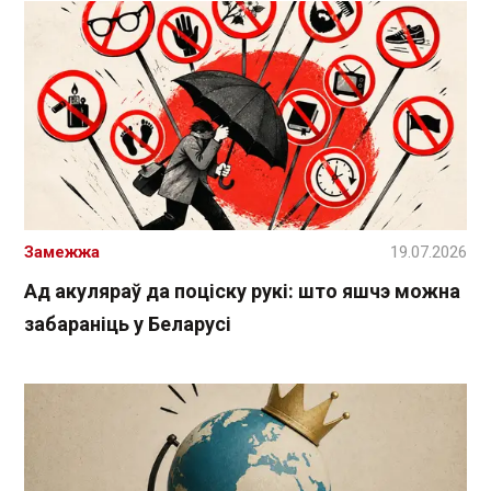
Замежжа
19.07.2026
Ад акуляраў да поціску рукі: што яшчэ можна
забараніць у Беларусі