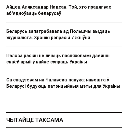
Айцец Аляксандар Надсан. Той, хто працягвае
аб'ядноўваць беларусаў
Беларусь запатрабавала ад Польшчы выдаць
журналіста. Хронікі рэпрэсій 7 жніўня
Палова расіян не лічыць паспяховымі дзеянні
сваёй арміі ў вайне супраць Украіны
Са спадзевам на Чалавека-павука: навошта ў
Беларусі будуюць патэнцыйныя мэты для Украіны
ЧЫТАЙЦЕ ТАКСАМА