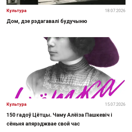
Культура
18.07.2026
Дом, дзе рэдагавалі будучыню
Культура
15.07.2026
150 гадоў Цётцы. Чаму Алёіза Пашкевіч і
сёньня апярэджвае свой час