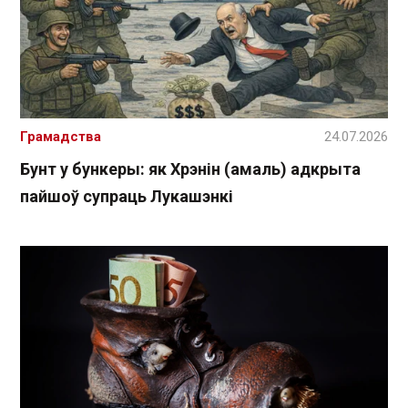
Грамадства
24.07.2026
Бунт у бункеры: як Хрэнін (амаль) адкрыта
пайшоў супраць Лукашэнкі