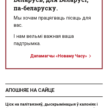
па-беларуску.
Мы хочам працягваць пісаць для
вас.
І нам вельмі важная ваша
падтрымка.
Дапамагчы «Новаму Часу»
АПОШНЯЕ НА САЙЦЕ
Ціск на палітвязняў, дыскрымінацыя ў калоніях і