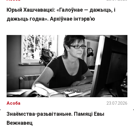
Юрый Хашчавацкі: «Галоўнае — дажыць, і
дажыць годна». Архіўнае інтэрв'ю
Асоба
23.07.2026
Знаёмства-разьвітаньне. Памяці Евы
Спасылка без VPN
Вежнавец