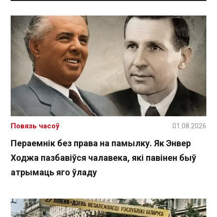
Повязь часоў
01.08.2026
Пераемнік без права на памылку. Як Энвер
Ходжа пазбавіўся чалавека, які павінен быў
атрымаць яго ўладу