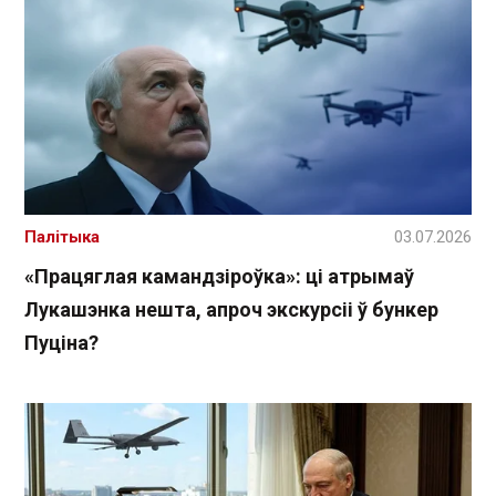
Палітыка
03.07.2026
«Працяглая камандзіроўка»: ці атрымаў
Лукашэнка нешта, апроч экскурсіі ў бункер
Пуціна?