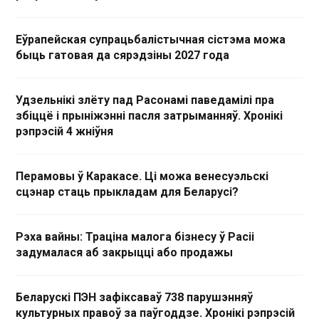
Еўрапейская супрацьбалістычная сістэма можа
быць гатовая да сярэдзіны 2027 года
Удзельнікі злёту пад Расонамі паведамілі пра
збіццё і прыніжэнні пасля затрыманняў. Хронікі
рэпрэсій 4 жніўня
Перамовы ў Каракасе. Ці можа венесуэльскі
сцэнар стаць прыкладам для Беларусі?
Рэха вайны: Траціна малога бізнесу ў Расіі
задумалася аб закрыцці або продажы
Беларускі ПЭН зафіксаваў 738 парушэнняў
культурных правоў за паўгоддзе. Хронікі рэпрэсій