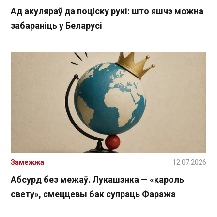
Ад акуляраў да поціску рукі: што яшчэ можна
забараніць у Беларусі
Замежжа
12.07.2026
Абсурд без межаў. Лукашэнка — «кароль
свету», смеццевы бак супраць Фаража