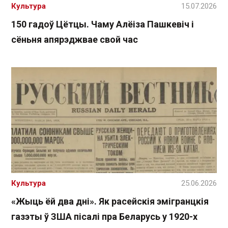
Культура
15.07.2026
150 гадоў Цётцы. Чаму Алёіза Пашкевіч і
сёньня апярэджвае свой час
Культура
25.06.2026
«Жыць ёй два дні». Як расейскія эмігранцкія
газэты ў ЗША пісалі пра Беларусь у 1920-х