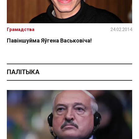
Грамадства
24.02.2014
Павіншуйма Яўгена Васьковіча!
ПАЛІТЫКА