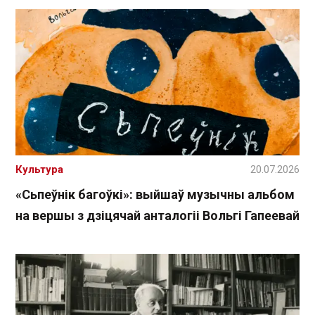
Культура
20.07.2026
«Сьпеўнік багоўкі»: выйшаў музычны альбом
на вершы з дзіцячай анталогіі Вольгі Гапеевай