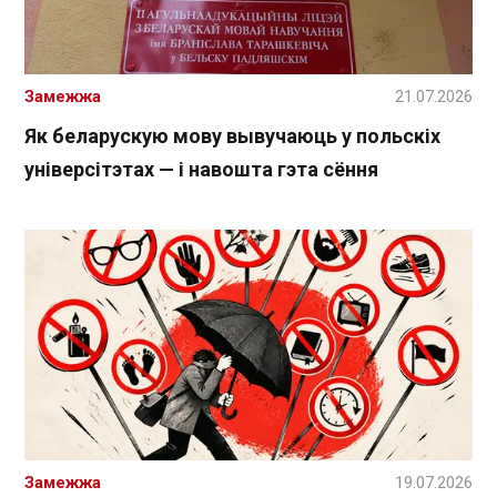
Замежжа
21.07.2026
Як беларускую мову вывучаюць у польскіх
універсітэтах — і навошта гэта сёння
Замежжа
19.07.2026