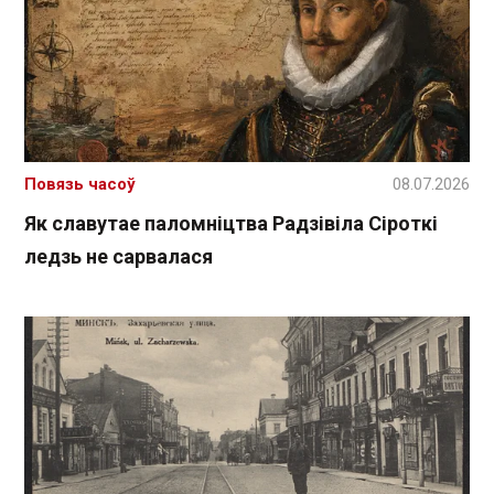
Повязь часоў
08.07.2026
Як славутае паломніцтва Радзівіла Сіроткі
ледзь не сарвалася