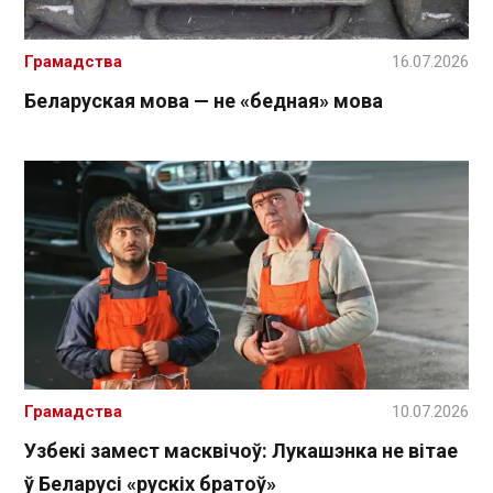
Грамадства
16.07.2026
Беларуская мова — не «бедная» мова
Грамадства
10.07.2026
Узбекі замест масквічоў: Лукашэнка не вітае
ў Беларусі «рускіх братоў»