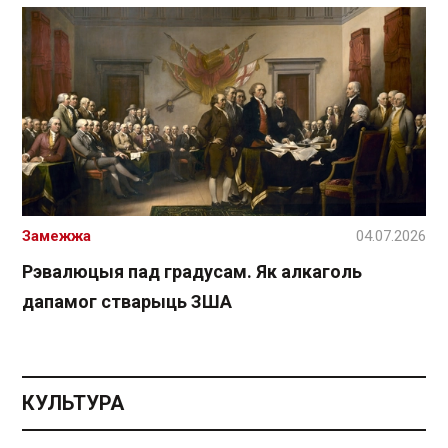
Замежжа
04.07.2026
Рэвалюцыя пад градусам. Як алкаголь
дапамог стварыць ЗША
КУЛЬТУРА