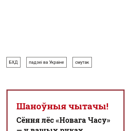
БХД
падзеі ва Украіне
смутак
Шаноўныя чытачы!
Сёння лёс «Новага Часу»
— у вашых руках.