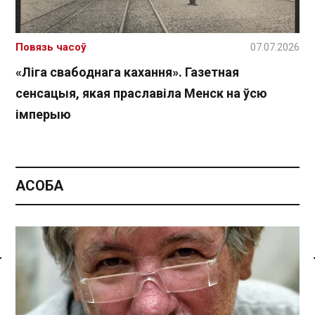
Повязь часоў
07.07.2026
«Ліга свабоднага кахання». Газетная
сенсацыя, якая праславіла Менск на ўсю
імперыю
АСОБА
Спасылка без VPN