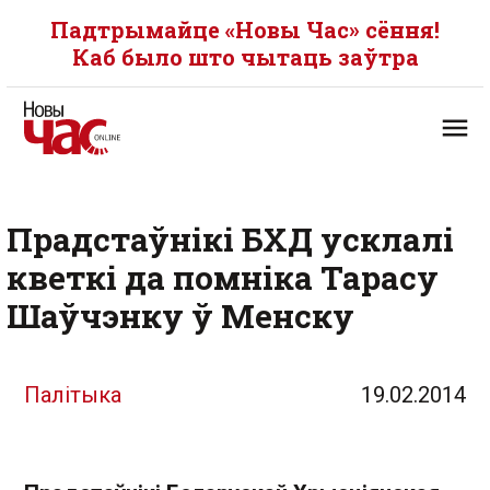
Падтрымайце «Новы Час» сёння!
Каб было што чытаць заўтра
Прадстаўнікі БХД усклалі
кветкі да помніка Тарасу
Шаўчэнку ў Менску
Палітыка
19.02.2014