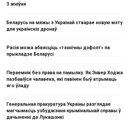
3 жніўня
Беларусь на мяжы з Украінай стварае новую мэту
для украінскіх дронаў
Расія можа абвясціць «тэхнічны дэфолт» па
прыкладзе Беларусі
Пераемнік без права на памылку. Як Энвер Ходжа
пазбавіўся чалавека, які павінен быў атрымаць
яго ўладу
Генеральная пракуратура Украіны разглядае
магчымасць узбуджэння крымінальнай справы ў
дачыненні да Лукашэнкі