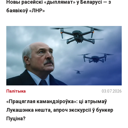
Новы расейскі «дыплямат» у Беларусі — з
баявікоў «ЛНР»
Палітыка
03.07.2026
«Працяглая камандзіроўка»: ці атрымаў
Лукашэнка нешта, апроч экскурсіі ў бункер
Пуціна?