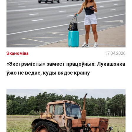
Эканоміка
17.04.2026
«Экстрэмісты» замест працоўных: Лукашэнка
ўжо не ведае, куды вядзе краіну