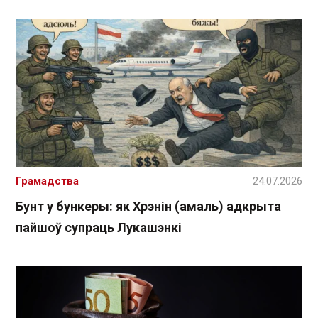
Грамадства
24.07.2026
Бунт у бункеры: як Хрэнін (амаль) адкрыта
пайшоў супраць Лукашэнкі