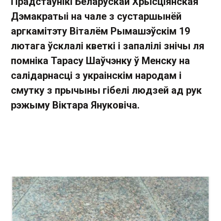
Прадстаўнікі Беларускай Хрысціянская
Дэмакратыі на чале з сустаршынёй
аргкамітэту Віталём Рымашэўскім 19
лютага ўсклалі кветкі і запалілі знічы ля
помніка Тарасу Шаўчэнку ў Менску на
салідарнасці з украінскім народам і
смутку з прычыны гібелі людзей ад рук
рэжыму Віктара Януковіча.