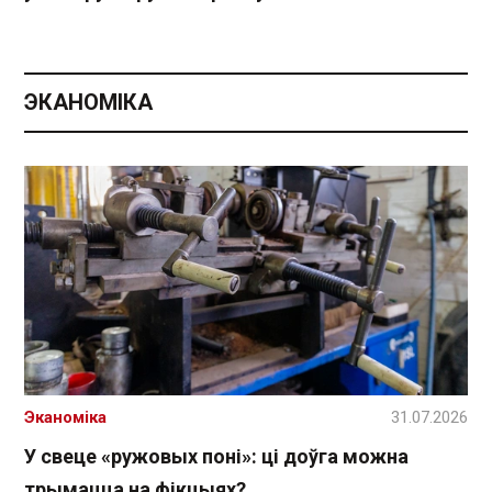
ЭКАНОМІКА
Эканоміка
31.07.2026
У свеце «ружовых поні»: ці доўга можна
трымацца на фікцыях?