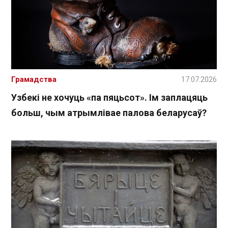
Грамадства
17.07.2026
Узбекі не хочуць «па пяцьсот». Ім заплацяць
больш, чым атрымлівае палова беларусаў?