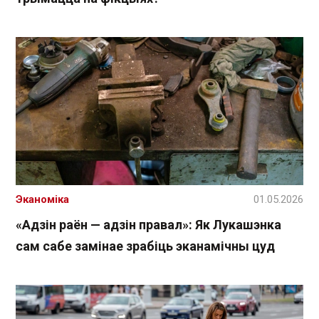
Эканоміка
01.05.2026
«Адзін раён — адзін правал»: Як Лукашэнка
сам сабе замінае зрабіць эканамічны цуд