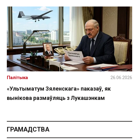
Палітыка
26.06.2026
«Ультыматум Зяленскага» паказаў, як
вынікова размаўляць з Лукашэнкам
ГРАМАДСТВА