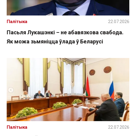
Палітыка
22.07.2026
Пасьля Лукашэнкі – не абавязкова свабода.
Як можа зьмяніцца ўлада ў Беларусі
Палітыка
22.07.2026