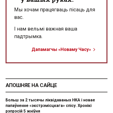
Мы хочам працягваць пісаць для
вас.
І нам вельмі важная ваша
падтрымка.
Дапамагчы «Новаму Часу»
АПОШНЯЕ НА САЙЦЕ
Больш за 2 тысячы ліквідаваных НКА і новае
папаўненне «экстрэмісцкага» спісу. Хронікі
рэпрэсій 5 жніўня