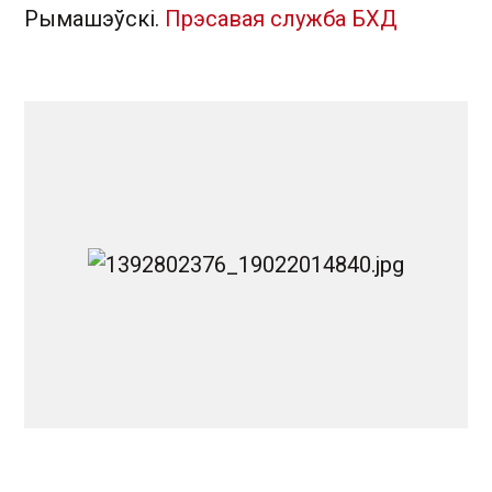
Рымашэўскі.
Прэсавая служба БХД