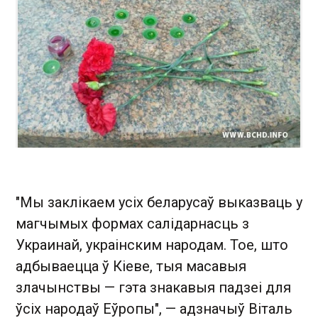
"Мы заклікаем усіх беларусаў выказваць у
магчымых формах салідарнасць з
Украинай, украінским народам. Тое, што
адбываецца ў Кіеве, тыя масавыя
злачынствы — гэта знакавыя падзеі для
ўсіх народаў Еўропы", — адзначыў Віталь