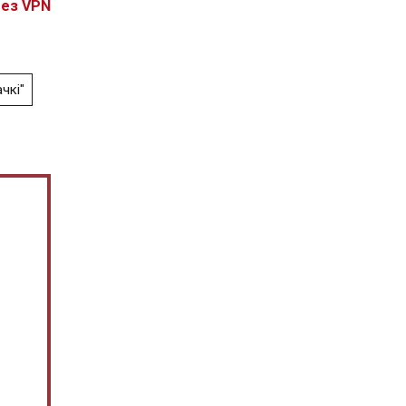
без VPN
чкі"