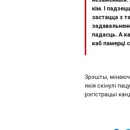
кім. І падзец
застацца з т
задавальненн
падасць. А ка
каб памерці 
Зрэшты, мінаюча
якія скінулі па
рэгістрацыі кан