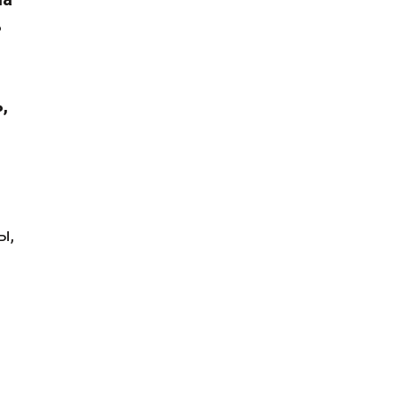
ь
,
ы,