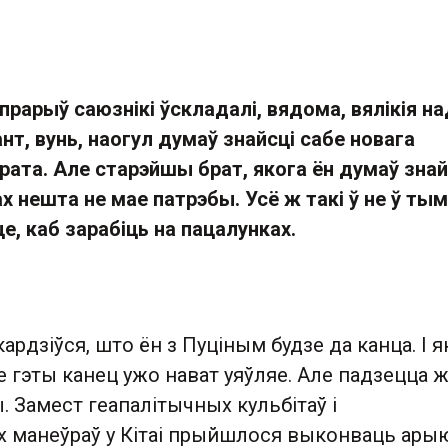
прарыў саюзнікі ўскладалі, вядома, вялікія на
нт, вунь, наогул думаў знайсці сабе новага
рата. Але старэйшы брат, якога ён думаў знай
ах нешта не мае патрэбы. Усё ж такі ў не ў тым
е, каб зарабіць на пацалунках.
ардзіўся, што ён з Пуціным будзе да канца. І я
е гэты канец ужо нават уяўляе. Але падзецца ж
. Замест геапалітычных кульбітаў і
манеўраў у Кітаі прыйшлося выконваць ары