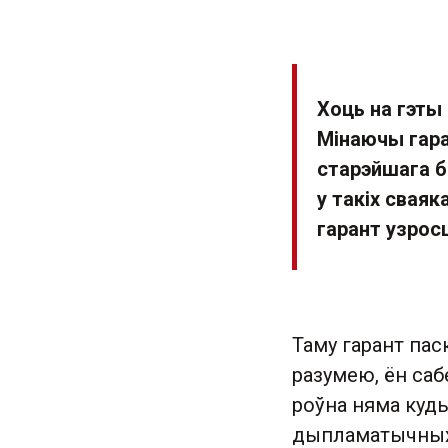
Хоць на гэты 
Мінаючы гара
старэйшага б
у такіх сваяк
гарант узросц
Таму гарант паск
разумею, ён саб
роўна няма куды
дыпламатычных 