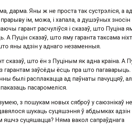
ма, дарма. Яны ж не проста так сустрэліся, а а
прарыву ім, можа, і хапала, а душэўных зносін
наючы гарант расчуліўся і сказаў, што Пуціна я
ь. А Пуцін сказаў, што яму гаранта таксама ніх
што яны адзін у аднаго незаменныя.
т сказаў, што ён з Пуціным як адна краіна. А П
 з гарантам заўсёды ёсць пра што пагаварыць.
ны былі расплакацца ад паўнаты пачуццяў, ал
 паказаць пасаромеліся.
азумею, з пошукам новых сяброў у саюзнікаў н
 давялося шукаць суцяшэння ў абдымках адзін
 ім яшчэ суцяшацца? Няма вакол сапраўднага