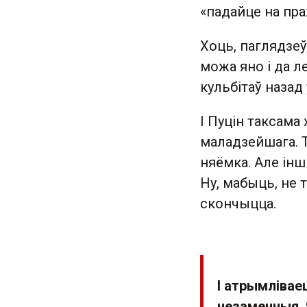
«падайце на пр
Хоць, паглядзеў 
можа яно і да л
кульбітаў назад
І Пуцін таксама
маладзейшага. Т
няёмка. Але інш
Ну, мабыць, не 
скончыцца.
І атрымлівае
незаменныя. 