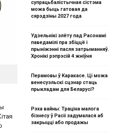
супрацьбалістычная сістэма
можа быць гатовая да
сярэдзіны 2027 года
Удзельнікі злёту пад Расонамі
паведамілі пра збіццё і
прыніжэнні пасля затрыманняў.
Хронікі рэпрэсій 4 жніўня
Перамовы ў Каракасе. Ці можа
венесуэльскі сцэнар стаць
прыкладам для Беларусі?
чы
Рэха вайны: Траціна малога
Кітая
бізнесу ў Расіі задумалася аб
закрыцці або продажы
о