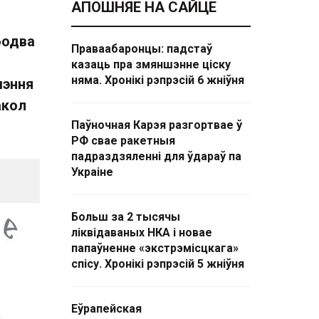
АПОШНЯЕ НА САЙЦЕ
бодва
Праваабаронцы: падстаў
казаць пра змяншэнне ціску
няма. Хронікі рэпрэсій 6 жніўня
шэння
акол
Паўночная Карэя разгортвае ў
РФ свае ракетныя
падраздзяленні для ўдараў па
Украіне
Больш за 2 тысячы
ліквідаваных НКА і новае
папаўненне «экстрэмісцкага»
спісу. Хронікі рэпрэсій 5 жніўня
Еўрапейская