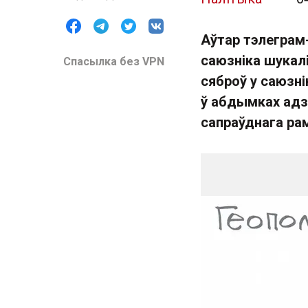
Аўтар тэлеграм
саюзніка шукал
Спасылка без VPN
сяброў у саюзн
ў абдымках адзі
сапраўднага ра