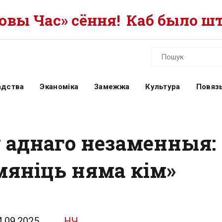
вы Час» сёння!
Каб было шт
адства
Эканоміка
Замежжа
Культура
Повязь
у аднаго незаменныя:
мяніць няма кім»
4.09.2025
НЧ