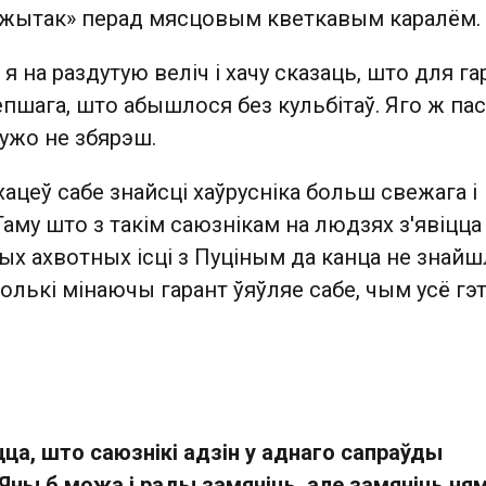
ажытак» перад мясцовым кветкавым каралём.
я на раздутую веліч і хачу сказаць, што для га
епшага, што абышлося без кульбітаў. Яго ж па
 ужо не збярэш.
 хацеў сабе знайсці хаўрусніка больш свежага і
аму што з такім саюзнікам на людзях з'явіцца
ых ахвотных ісці з Пуціным да канца не знайш
толькі мінаючы гарант ўяўляе сабе, чым усё гэ
цца, што саюзнікі адзін у аднаго сапраўды
Яны б можа і рады замяніць, але замяніць ня