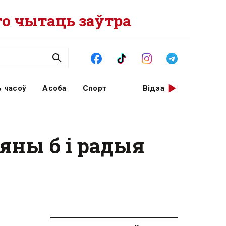
о чытаць заўтра
 часоў
Асоба
Спорт
Відэа
 яны б і радыя