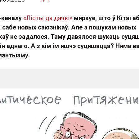
-каналу
«Лісты да дачкі»
мяркуе, што ў Кітаі а
і сабе новых саюзнікаў. Але з пошукам новых
ікаў не задалося. Таму давялося шукаць суця
н аднаго. А з кім ім яшчэ суцяшацца? Няма в
мантызму.