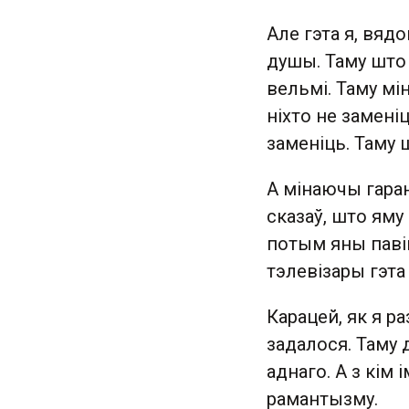
Але гэта я, вядо
душы. Таму што 
вельмі. Таму мі
ніхто не заменіц
заменіць. Таму 
А мінаючы гаран
сказаў, што яму
потым яны павін
тэлевізары гэта
Карацей, як я р
задалося. Таму
аднаго. А з кім
рамантызму.