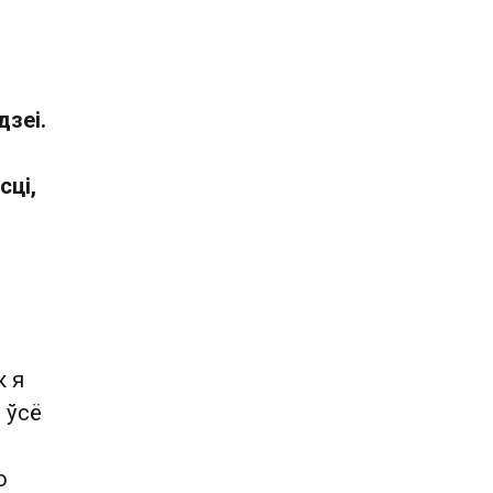
дзеі.
сці,
к я
 ўсё
ю