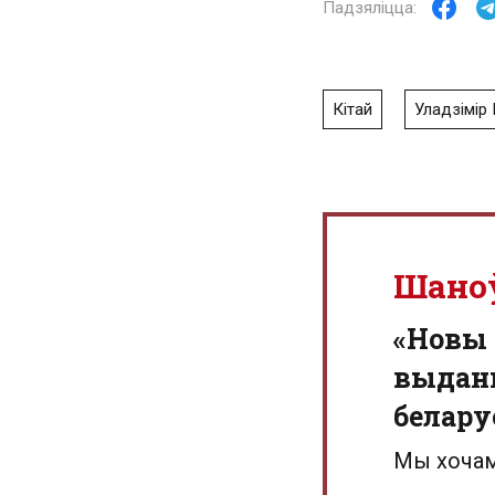
Кітай
Уладзімір 
Шано
«Новы 
выданн
белару
Мы хочам