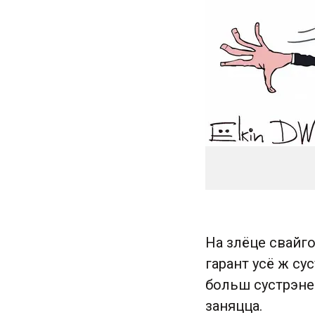
На злёце свайг
гарант усё ж су
больш сустрэнец
заняцца.