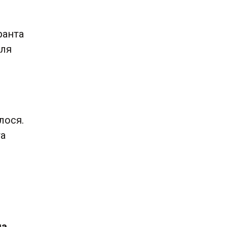
ранта
сля
лося.
та
ма