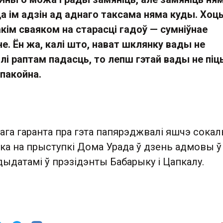
ца ім адзін ад аднаго таксама няма куды. Хоц
акім сваяком на старасці гадоў — сумніўнае
е. Ён жа, калі што, нават шклянку вады не
лі раптам падасць, то лепш гэтай вады не піць
спакойна.
га гаранта пра гэта папярэджвалі яшчэ сокал
цука на прыступкі Дома Урада ў дзень адмовы ў
дыдатамі ў прэзідэнты Бабарыку і Цапкалу.