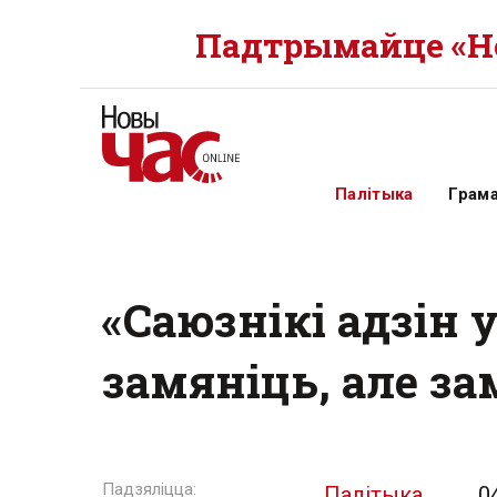
Падтрымайце «Но
Палітыка
Грам
«Саюзнікі адзін 
замяніць, але за
Палітыка
0