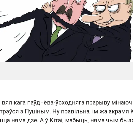
о вялікага паўднёва-ўсходняга прарыву мінаю
стрэўся з Пуціным. Ну правільна, ім жа акрамя 
ца няма дзе. А ў Кітаі, мабыць, няма чым был