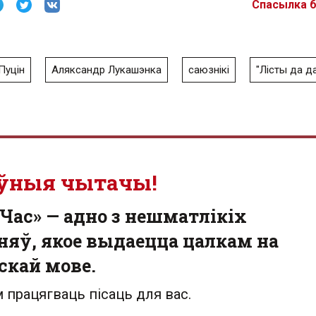
Спасылка 
Пуцін
Аляксандр Лукашэнка
саюзнікі
"Лісты да да
ўныя чытачы!
Час» — адно з нешматлікіх
яў, якое выдаецца цалкам на
скай мове.
 працягваць пісаць для вас.