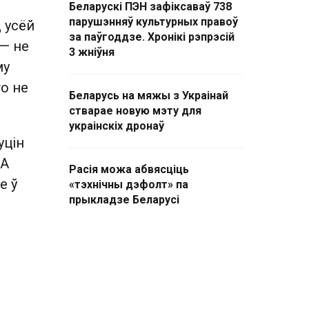
Беларускі ПЭН зафіксаваў 738
парушэнняў культурных правоў
д усёй
за паўгоддзе. Хронікі рэпрэсій
 — не
3 жніўня
му
то не
Беларусь на мяжы з Украінай
стварае новую мэту для
украінскіх дронаў
уцін
 А
Расія можа абвясціць
е ў
«тэхнічны дэфолт» па
прыкладзе Беларусі
е