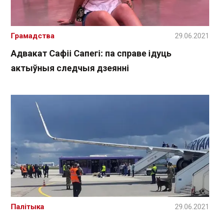
Грамадства
29.06.2021
Адвакат Сафіі Сапегі: па справе ідуць
актыўныя следчыя дзеянні
Палітыка
29.06.2021