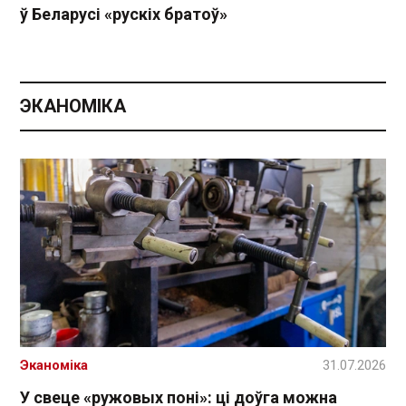
ў Беларусі «рускіх братоў»
ЭКАНОМІКА
Эканоміка
31.07.2026
У свеце «ружовых поні»: ці доўга можна