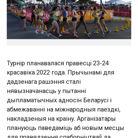
Турнір планавалася правесці 23-24
красавіка 2022 года. Прычынамі для
дадзенага рашэння сталі
нявызначанасць у пытанні
дыпламатычных адносін Беларусі і
абмежаванні на міжнародныя паездкі,
накладзеныя на краіну. Арганізатары
плануюць паведаміць аб новым месцы
для правядзення спаборніцтваў да