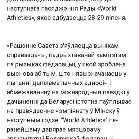
наступнага пасяджэння Рады «World
Athletics», якое адбудзецца 28-29 ліпеня.
«Рашэнне Савета з'яўляецца вынікам
справаздачы, падрыхтаванай камітэтам
па рызыках федэрацыі, у якой зроблена
выснова аб тым, што нявызначанасць у
пытанні дыпламатычных адносін і
абмежаванняў на міжнародныя паездкі ў
дачыненні да Беларусі істотна паўплывае
на правядзенне чэмпіянату ў Мінску ў
наступным годзе. "World Athletics" па-
ранейшаму давярае мясцоваму
аргкамітэту і Беларускай федэрацыі