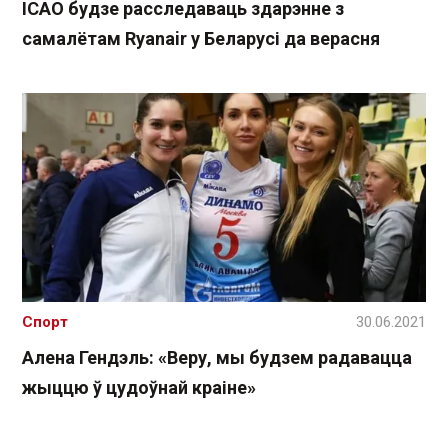
ICAO будзе расследаваць здарэнне з
самалётам Ryanair у Беларусі да верасня
Спорт
30.06.2021
Алена Гендэль: «Веру, мы будзем радавацца
жыццю ў цудоўнай краіне»