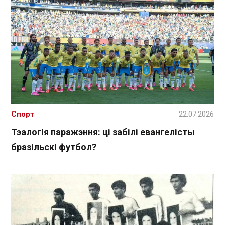
Спорт
22.07.2026
Тэалогія паражэння: ці забілі евангелісты
бразільскі футбол?