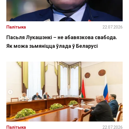
Палітыка
22.07.2026
Пасьля Лукашэнкі – не абавязкова свабода.
Як можа зьмяніцца ўлада ў Беларусі
Палітыка
22.07.2026