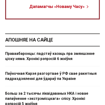
Дапамагчы «Новаму Часу»
АПОШНЯЕ НА САЙЦЕ
Праваабаронцы: падстаў казаць пра змяншэнне
ціску няма. Хронікі рэпрэсій 6 жніўня
Паўночная Карэя разгортвае ў РФ свае ракетныя
падраздзяленні для ўдараў па Украіне
Больш за 2 тысячы ліквідаваных НКА і новае
папаўненне «экстрэмісцкага» спісу. Хронікі
рэпрэсій 5 жніўня