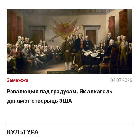
Замежжа
04.07.2026
Рэвалюцыя пад градусам. Як алкаголь
дапамог стварыць ЗША
КУЛЬТУРА