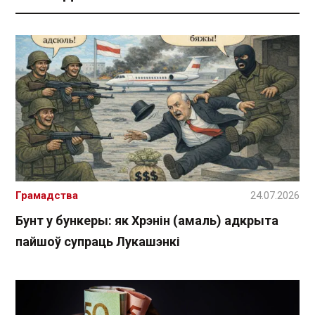
Грамадства
24.07.2026
Бунт у бункеры: як Хрэнін (амаль) адкрыта
пайшоў супраць Лукашэнкі