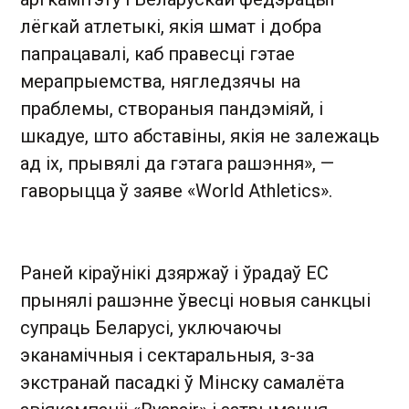
лёгкай атлетыкі, якія шмат і добра
папрацавалі, каб правесці гэтае
мерапрыемства, нягледзячы на
праблемы, створаныя пандэміяй, і
шкадуе, што абставіны, якія не залежаць
ад іх, прывялі да гэтага рашэння», —
гаворыцца ў заяве «World Athletics».
Раней кіраўнікі дзяржаў і ўрадаў ЕС
прынялі рашэнне ўвесці новыя санкцыі
супраць Беларусі, уключаючы
эканамічныя і сектаральныя, з-за
экстранай пасадкі ў Мінску самалёта