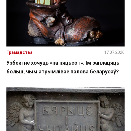
Грамадства
17.07.2026
Узбекі не хочуць «па пяцьсот». Ім заплацяць
больш, чым атрымлівае палова беларусаў?