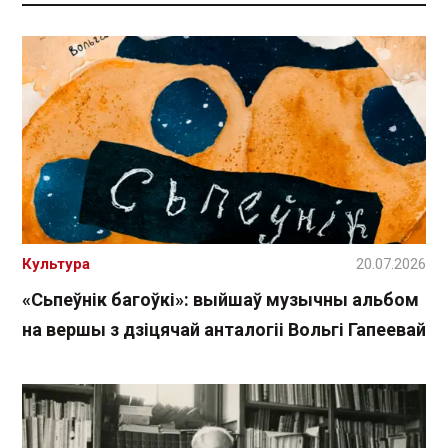
Культура
20.07.2026
«Сьпеўнік багоўкі»: выйшаў музычны альбом
на вершы з дзіцячай анталогіі Вольгі Гапеевай