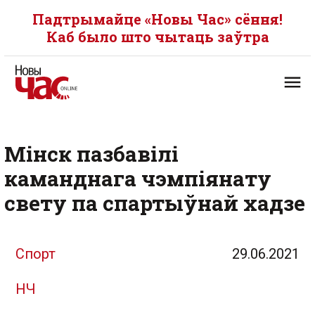
Падтрымайце «Новы Час» сёння!
Каб было што чытаць заўтра
Мінск пазбавілі
каманднага чэмпіянату
свету па спартыўнай хадзе
Спорт
29.06.2021
НЧ