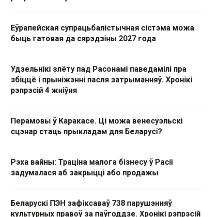
Еўрапейская супрацьбалістычная сістэма можа
быць гатовая да сярэдзіны 2027 года
Удзельнікі злёту пад Расонамі паведамілі пра
збіццё і прыніжэнні пасля затрыманняў. Хронікі
рэпрэсій 4 жніўня
Перамовы ў Каракасе. Ці можа венесуэльскі
сцэнар стаць прыкладам для Беларусі?
Рэха вайны: Траціна малога бізнесу ў Расіі
задумалася аб закрыцці або продажы
Беларускі ПЭН зафіксаваў 738 парушэнняў
культурных правоў за паўгоддзе. Хронікі рэпрэсій