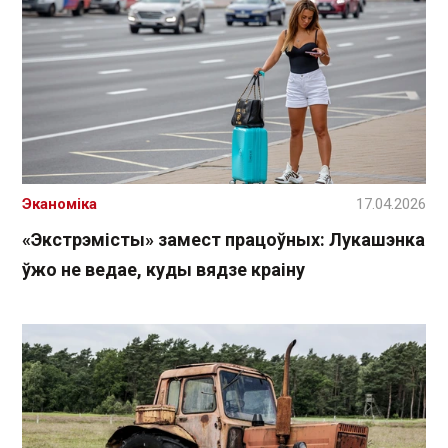
Эканоміка
17.04.2026
«Экстрэмісты» замест працоўных: Лукашэнка
ўжо не ведае, куды вядзе краіну