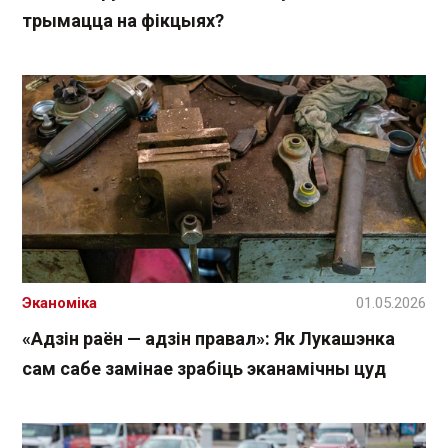
трымацца на фікцыях?
Эканоміка
01.05.2026
«Адзін раён — адзін правал»: Як Лукашэнка
сам сабе замінае зрабіць эканамічны цуд