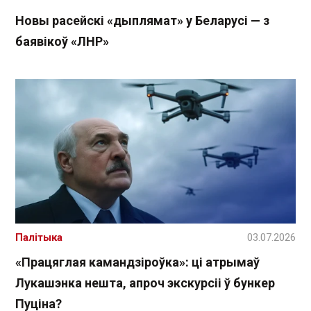
Новы расейскі «дыплямат» у Беларусі — з
баявікоў «ЛНР»
Палітыка
03.07.2026
«Працяглая камандзіроўка»: ці атрымаў
Лукашэнка нешта, апроч экскурсіі ў бункер
Пуціна?