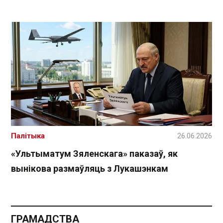
Палітыка
26.06.2026
«Ультыматум Зяленскага» паказаў, як
вынікова размаўляць з Лукашэнкам
ГРАМАДСТВА