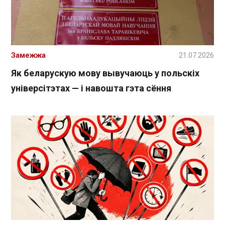
Замежжа
21.07.2026
Як беларускую мову вывучаюць у польскіх
універсітэтах — і навошта гэта сёння