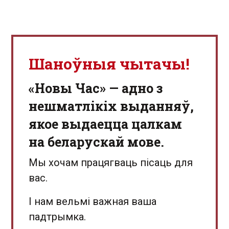
Шаноўныя чытачы!
«Новы Час» — адно з
нешматлікіх выданняў,
якое выдаецца цалкам
на беларускай мове.
Мы хочам працягваць пісаць для
вас.
І нам вельмі важная ваша
падтрымка.