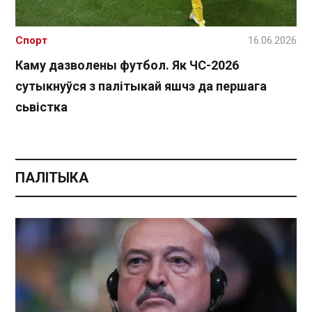
Спорт
16.06.2026
Каму дазволены футбол. Як ЧС-2026
сутыкнуўся з палітыкай яшчэ да першага
сьвістка
ПАЛІТЫКА