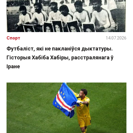
Спорт
14.07.2026
Футбаліст, які не пакланіўся дыктатуры.
Гісторыя Хабіба Хабіры, расстралянага ў
Іране