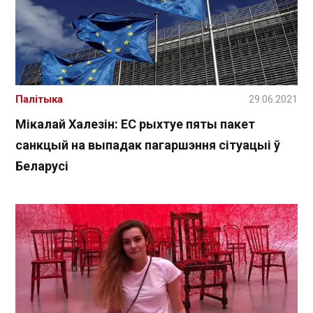
Палітыка
29.06.2021
Мікалай Халезін: ЕС рыхтуе пяты пакет
санкцый на выпадак пагаршэння сітуацыі ў
Беларусі