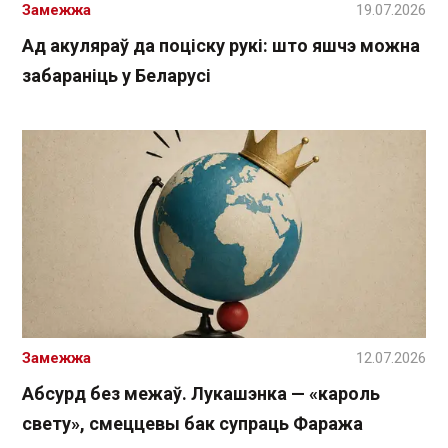
Замежжа
19.07.2026
Ад акуляраў да поціску рукі: што яшчэ можна
забараніць у Беларусі
Замежжа
12.07.2026
Абсурд без межаў. Лукашэнка — «кароль
свету», смеццевы бак супраць Фаража