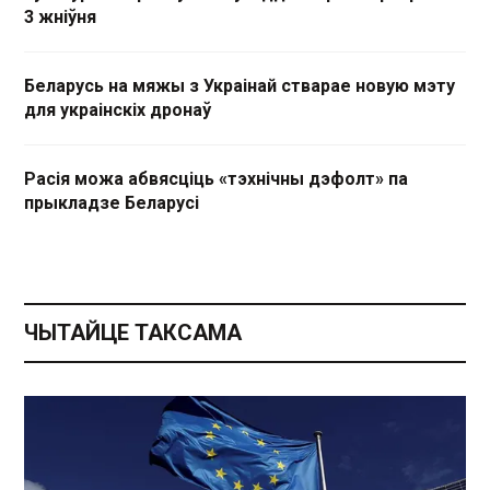
3 жніўня
Беларусь на мяжы з Украінай стварае новую мэту
для украінскіх дронаў
Расія можа абвясціць «тэхнічны дэфолт» па
прыкладзе Беларусі
ЧЫТАЙЦЕ ТАКСАМА