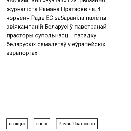
авіякампаніі «Ryanair» і затрымання
журналіста Рамана Пратасевіча. 4
чэрвеня Рада ЕС забараніла палёты
авіякампаній Беларусі ў паветранай
прасторы супольнасці і пасадку
беларускіх самалётаў у еўрапейскіх
аэрапортах.
санкцыі
спорт
Раман Пратасевіч