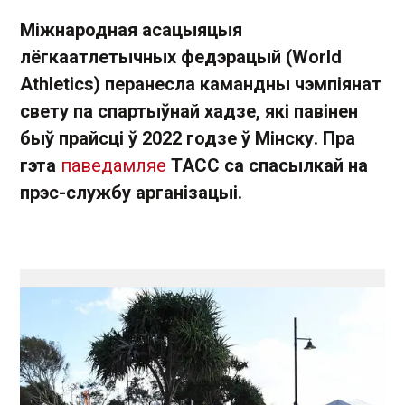
Міжнародная асацыяцыя
лёгкаатлетычных федэрацый (World
Athletics) перанесла камандны чэмпіянат
свету па спартыўнай хадзе, які павінен
быў прайсці ў 2022 годзе ў Мінску. Пра
гэта
паведамляе
ТАСС са спасылкай на
прэс-службу арганізацыі.