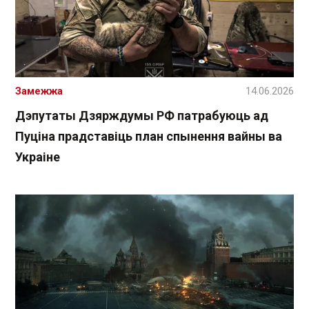
Замежжа
14.06.2026
Дэпутаты Дзярждумы РФ патрабуюць ад
Пуціна прадставіць план спынення вайны ва
Украіне