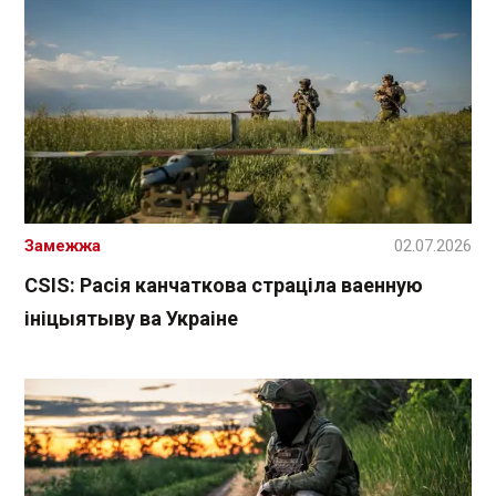
Замежжа
02.07.2026
CSIS: Расія канчаткова страціла ваенную
ініцыятыву ва Украіне