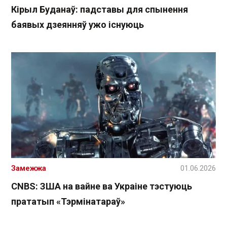
Кірыл Буданаў: падставы для спынення
баявых дзеянняў ужо існуюць
Замежжа
01.06.2026
CNBS: ЗША на вайне ва Украіне тэстуюць
прататып «Тэрмінатараў»