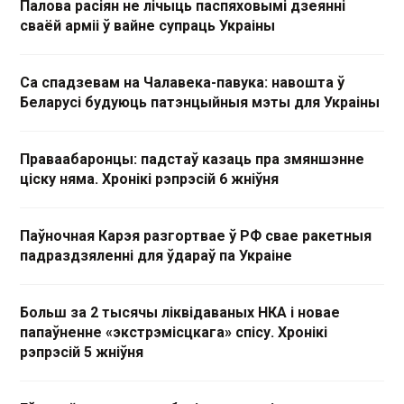
Палова расіян не лічыць паспяховымі дзеянні
сваёй арміі ў вайне супраць Украіны
Са спадзевам на Чалавека-павука: навошта ў
Беларусі будуюць патэнцыйныя мэты для Украіны
Праваабаронцы: падстаў казаць пра змяншэнне
ціску няма. Хронікі рэпрэсій 6 жніўня
Паўночная Карэя разгортвае ў РФ свае ракетныя
падраздзяленні для ўдараў па Украіне
Больш за 2 тысячы ліквідаваных НКА і новае
папаўненне «экстрэмісцкага» спісу. Хронікі
рэпрэсій 5 жніўня