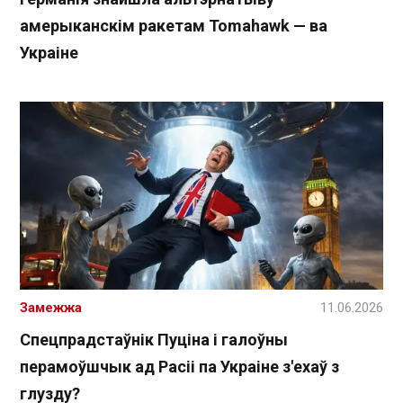
амерыканскім ракетам Tomahawk — ва
Украіне
Замежжа
11.06.2026
Спецпрадстаўнік Пуціна і галоўны
перамоўшчык ад Расіі па Украіне з'ехаў з
глузду?