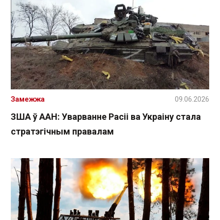
Замежжа
09.06.2026
ЗША ў ААН: Уварванне Расіі ва Украіну стала
стратэгічным правалам