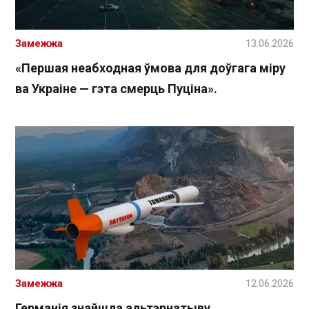
Замежжа
13.06.2026
«Першая неабходная ўмова для доўгага міру
ва Украіне — гэта смерць Пуціна».
Замежжа
12.06.2026
Германія знайшла альтэрнатыву