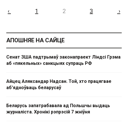
‹
1
2
3
›
АПОШНЯЕ НА САЙЦЕ
Сенат ЗША падтрымаў законапраект Ліндсі Грэма
аб «пякельных» санкцыях супраць РФ
Айцец Аляксандар Надсан. Той, хто працягвае
аб'ядноўваць беларусаў
Беларусь запатрабавала ад Польшчы выдаць
журналіста. Хронікі рэпрэсій 7 жніўня