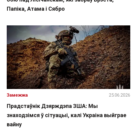
Папіка, Атама і Сябро
Замежжа
25.06.2026
Прадстаўнік Дзярждэпа ЗША: Мы
знаходзімся ў сітуацыі, калі Украіна выйграе
вайну