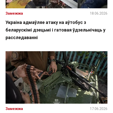
Замежжа
18.06.2026
Украіна адмаўляе атаку на аўтобус з
беларускімі дзецьмі і гатовая ўдзельнічаць у
расследаванні
Замежжа
17.06.2026