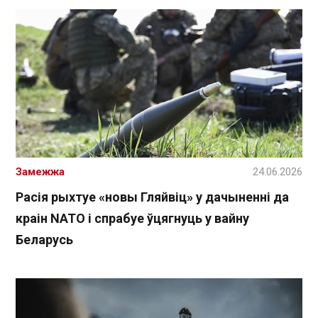
Замежжа
24.06.2026
Расія рыхтуе «новы Гляйвіц» у дачыненні да
краін NATO і спрабуе ўцягнуць у вайну
Беларусь