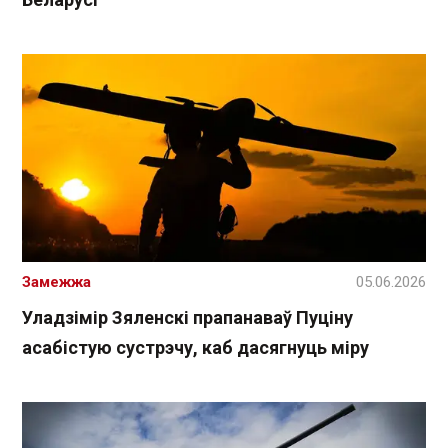
Замежжа
05.06.2026
Уладзімір Зяленскі прапанаваў Пуціну
асабістую сустрэчу, каб дасягнуць міру