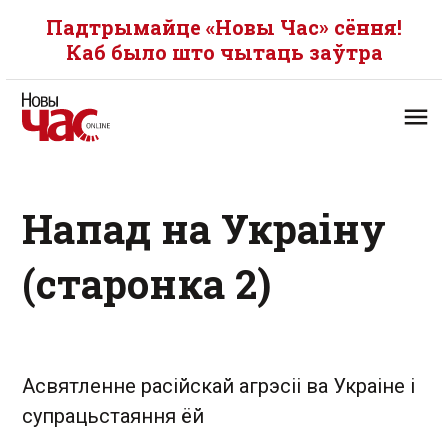
Падтрымайце «Новы Час» сёння!
Каб было што чытаць заўтра
Напад на Украіну
(старонка 2)
Асвятленне расійскай агрэсіі ва Украіне і
супрацьстаяння ёй