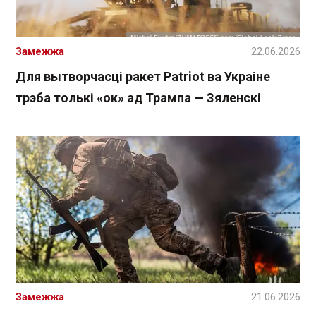
Замежжа
22.06.2026
Для вытворчасці ракет Patriot ва Украіне
трэба толькі «ок» ад Трампа — Зяленскі
Замежжа
21.06.2026