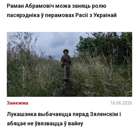
Раман Абрамовіч можа заняць ролю
пасярэдніка ў перамовах Расіі з Украінай
Замежжа
16.06.2026
Лукашэнка выбачаецца перад Зяленскім і
абяцае не ўвязвацца ў вайну