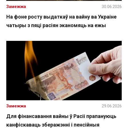
Замежжа
30.06.2026
На фоне росту выдаткаў на вайну ва Украіне
чатыры з пяці расіян эканомяць на ежы
Замежжа
29.06.2026
Для фінансавання вайны ў Расіі прапануюць
канфіскаваць зберажэнні і пенсійныя