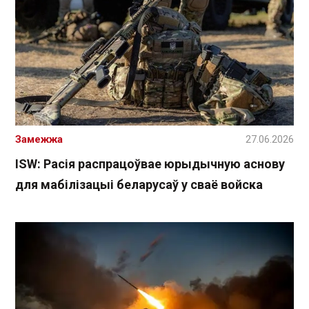
Замежжа
27.06.2026
ISW: Расія распрацоўвае юрыдычную аснову
для мабілізацыі беларусаў у сваё войска