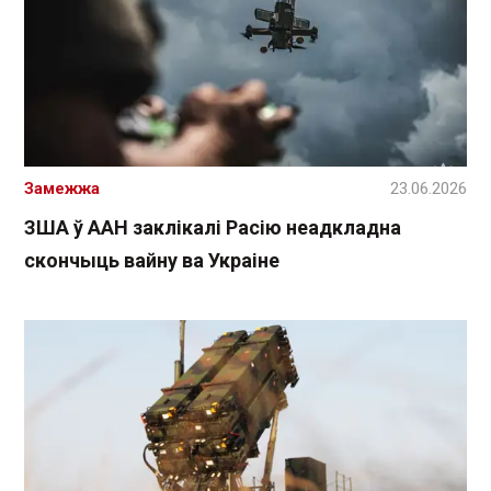
Замежжа
23.06.2026
ЗША ў ААН заклікалі Расію неадкладна
скончыць вайну ва Украіне