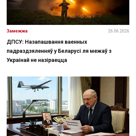
Замежжа
26.06.2026
ДПСУ: Назапашвання ваенных
падраздзяленняў у Беларусі ля межаў з
Украінай не назіраецца