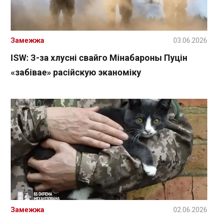
Замежжа
03.06.2026
ISW: З-за хлусні свайго Мінабароны Пуцін
«забівае» расійскую эканоміку
Замежжа
02.06.2026