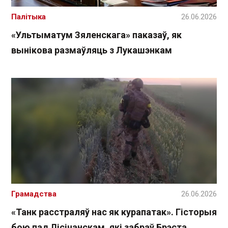
Палітыка
26.06.2026
«Ультыматум Зяленскага» паказаў, як
вынікова размаўляць з Лукашэнкам
Грамадства
26.06.2026
«Танк расстраляў нас як курапатак». Гісторыя
бою пад Лісічанскам, які забраў Брэста,