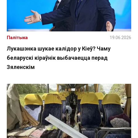
Палітыка
19.06.2026
Лукашэнка шукае калідор у Кіеў? Чаму
беларускі кіраўнік выбачаецца перад
Зяленскім