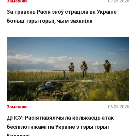
Замежжа
07.06.2026
За травень Расія зноў страціла ва Украіне
больш тэрыторыі, чым захапіла
Замежжа
06.06.2026
ДПСУ: Расія павялічыла колькасць атак
беспілотнікамі па Украіне з тэрыторыі
Беларусі