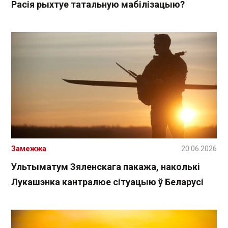
Расія рыхтуе татальную мабілізацыю?
Замежжа
20.06.2026
Ультыматум Зяленскага пакажа, наколькі
Лукашэнка кантралюе сітуацыю ў Беларусі