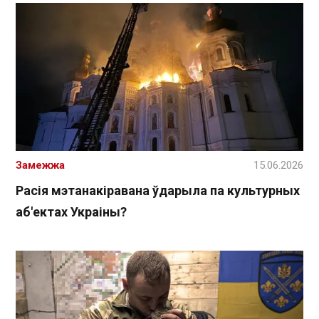
Замежжа
15.06.2026
Расія мэтанакіравана ўдарыла па культурных
аб'ектах Украіны?