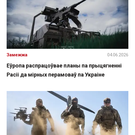
Замежжа
04.06.2026
Еўропа распрацоўвае планы па прыцягненні
Расіі да мірных перамоваў па Украіне