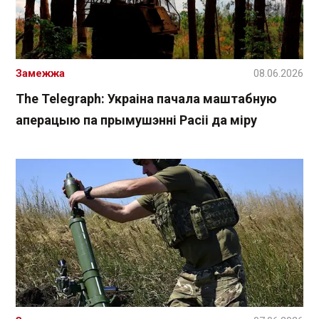
Замежжа
08.06.2026
The Telegraph: Украіна пачала маштабную
аперацыю па прымушэнні Расіі да міру