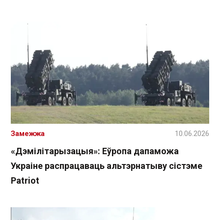
Замежжа
10.06.2026
«Дэмілітарызацыя»: Еўропа дапаможа
Украіне распрацаваць альтэрнатыву сістэме
Patriot