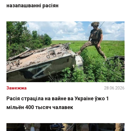
назапашванні расіян
Замежжа
28.06.2026
Расія страціла на вайне ва Украіне ўжо 1
мільён 400 тысяч чалавек