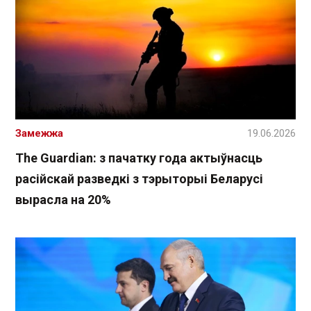
Замежжа
19.06.2026
The Guardian: з пачатку года актыўнасць
расійскай разведкі з тэрыторыі Беларусі
вырасла на 20%