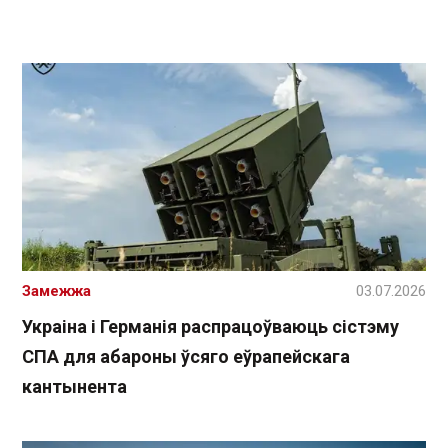
Замежжа
03.07.2026
Украіна і Германія распрацоўваюць сістэму
СПА для абароны ўсяго еўрапейскага
кантынента