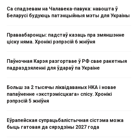
Са спадзевам на Чалавека-павука: навошта ў
Беларусі будуюць патэнцыйныя мэты для Украіны
Праваабаронцы: падстаў казаць пра змяншэнне
ціску няма. Хронікі рэпрэсій 6 жніўня
Паўночная Карэя разгортвае ў РФ свае ракетныя
падраздзяленні для ўдараў па Украіне
Больш за 2 тысячы ліквідаваных НКА і новае
папаўненне «экстрэмісцкага» спісу. Хронікі
рэпрэсій 5 жніўня
Еўрапейская супрацьбалістычная сістэма можа
быць гатовая да сярэдзіны 2027 года