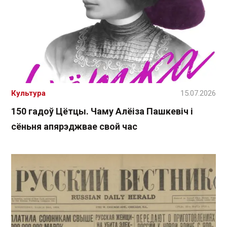
Культура
15.07.2026
150 гадоў Цётцы. Чаму Алёіза Пашкевіч і
сёньня апярэджвае свой час