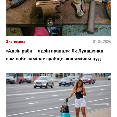
Эканоміка
01.05.2026
«Адзін раён — адзін правал»: Як Лукашэнка
сам сабе замінае зрабіць эканамічны цуд