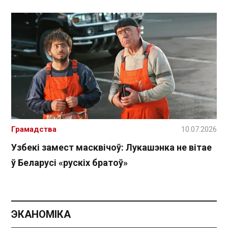
Грамадства
10.07.2026
Узбекі замест масквічоў: Лукашэнка не вітае
ў Беларусі «рускіх братоў»
ЭКАНОМІКА