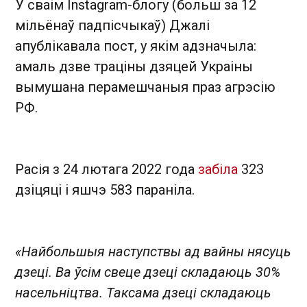
У сваім Instagram-блогу (больш за 12
мільёнаў падпісчыкаў) Джалі
апублікавала пост, у якім адзначыла:
амаль дзве траціны дзяцей Украіны
вымушана перамешчаныя праз агрэсію
РФ.
Расія з 24 лютага 2022 года
забіла
323
дзіцяці і яшчэ 583 параніла.
«Найбольшыя наступствы ад вайны нясуць
дзеці. Ва ўсім свеце дзеці складаюць 30%
насельніцтва. Таксама дзеці складаюць