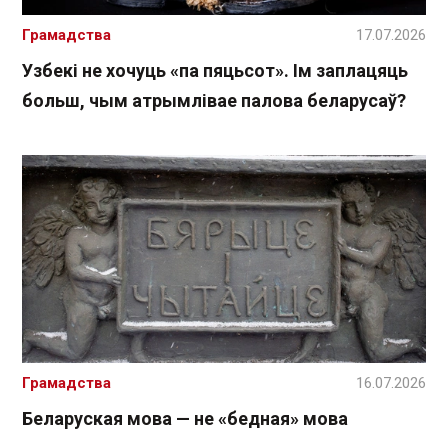
Грамадства
17.07.2026
Узбекі не хочуць «па пяцьсот». Ім заплацяць
больш, чым атрымлівае палова беларусаў?
Грамадства
16.07.2026
Беларуская мова — не «бедная» мова