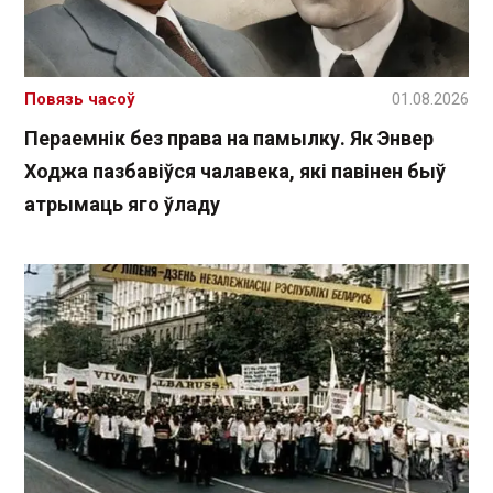
Повязь часоў
01.08.2026
Пераемнік без права на памылку. Як Энвер
Ходжа пазбавіўся чалавека, які павінен быў
атрымаць яго ўладу