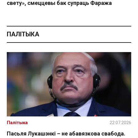
свету», смеццевы бак супраць Фаража
ПАЛІТЫКА
Палітыка
22.07.2026
Пасьля Лукашэнкі – не абавязкова свабода.