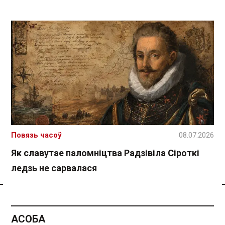
Повязь часоў
08.07.2026
Як славутае паломніцтва Радзівіла Сіроткі
ледзь не сарвалася
Спасылка без VPN
АСОБА