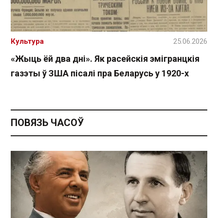
Культура
25.06.2026
«Жыць ёй два дні». Як расейскія эмігранцкія
газэты ў ЗША пісалі пра Беларусь у 1920-х
ПОВЯЗЬ ЧАСОЎ