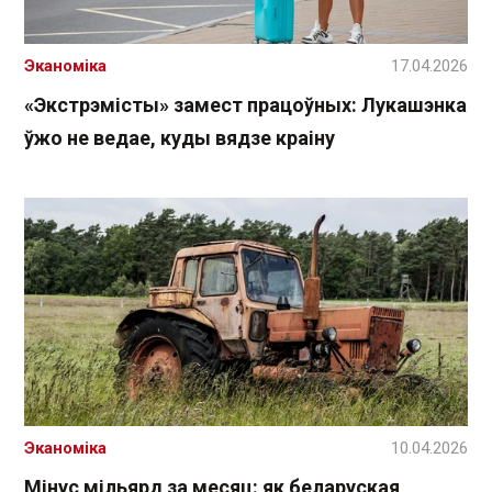
Эканоміка
17.04.2026
«Экстрэмісты» замест працоўных: Лукашэнка
ўжо не ведае, куды вядзе краіну
Эканоміка
10.04.2026
Мінус мільярд за месяц: як беларуская