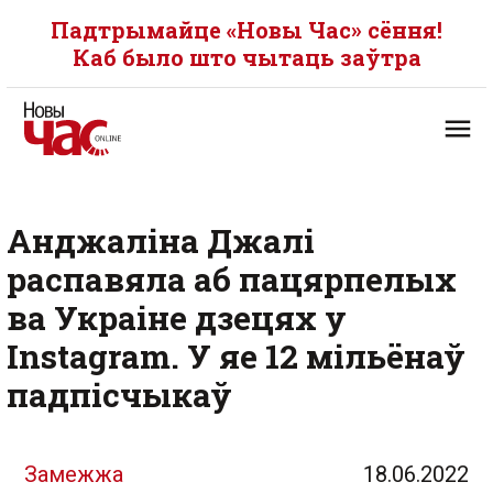
Падтрымайце «Новы Час» сёння!
Каб было што чытаць заўтра
Анджаліна Джалі
распавяла аб пацярпелых
ва Украіне дзецях у
Instagram. У яе 12 мільёнаў
падпісчыкаў
Замежжа
18.06.2022