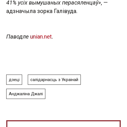
41% усіх вымушаных перасяленцаў»
, —
адзначыла зорка Галівуда.
Паводле
unian.net
.
дзеці
салідарнасць з Украінай
Анджаліна Джалі