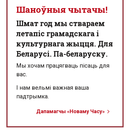
Шаноўныя чытачы!
Шмат год мы ствараем
летапіс грамадскага і
культурнага жыцця. Для
Беларусі. Па-беларуску.
Мы хочам працягваць пісаць для
вас.
І нам вельмі важная ваша
падтрымка.
Дапамагчы «Новаму Часу»