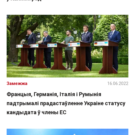
Замежжа
16.06.2022
Францыя, Германія, Італія і Румынія
падтрымалі прадастаўленне Украіне статусу
кандыдата ў члены ЕС