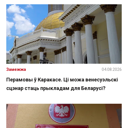
Замежжа
04.08.2026
Перамовы ў Каракасе. Ці можа венесуэльскі
сцэнар стаць прыкладам для Беларусі?