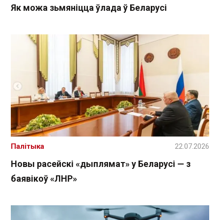
Як можа зьмяніцца ўлада ў Беларусі
Палітыка
22.07.2026
Новы расейскі «дыплямат» у Беларусі — з
баявікоў «ЛНР»