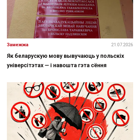
Замежжа
21.07.2026
Як беларускую мову вывучаюць у польскіх
універсітэтах — і навошта гэта сёння