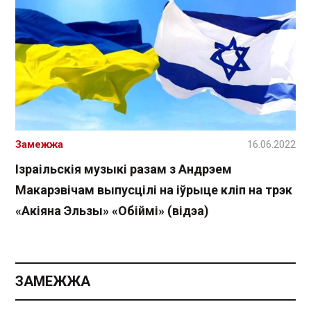
Замежжа
16.06.2022
Ізраільскія музыкі разам з Андрэем
Макарэвічам выпусцілі на іўрыце кліп на трэк
«Акіяна Эльзы» «Обіймі» (відэа)
ЗАМЕЖЖА