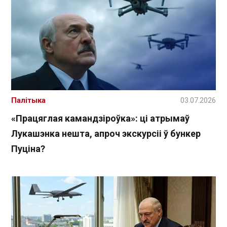
Палітыка
03.07.2026
«Працяглая камандзіроўка»: ці атрымаў
Лукашэнка нешта, апроч экскурсіі ў бункер
Пуціна?