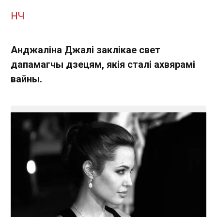
НЧ
Анджаліна Джалі заклікае свет
дапамагчы дзецям, якія сталі ахвярамі
вайны.