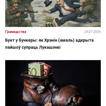
Грамадства
24.07.2026
Бунт у бункеры: як Хрэнін (амаль) адкрыта
пайшоў супраць Лукашэнкі