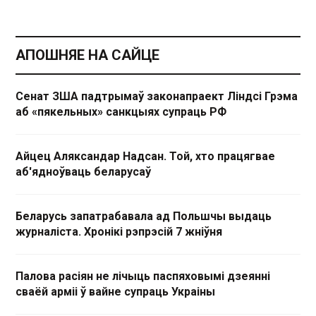
АПОШНЯЕ НА САЙЦЕ
Сенат ЗША падтрымаў законапраект Ліндсі Грэма
аб «пякельных» санкцыях супраць РФ
Айцец Аляксандар Надсан. Той, хто працягвае
аб'ядноўваць беларусаў
Беларусь запатрабавала ад Польшчы выдаць
журналіста. Хронікі рэпрэсій 7 жніўня
Палова расіян не лічыць паспяховымі дзеянні
сваёй арміі ў вайне супраць Украіны