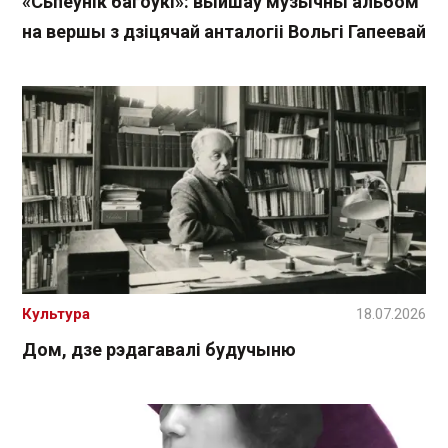
«Сьпеўнік багоўкі»: выйшаў музычны альбом
на вершы з дзіцячай анталогіі Вольгі Гапеевай
Культура
18.07.2026
Дом, дзе рэдагавалі будучыню