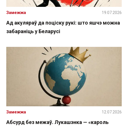
Замежжа
19.07.2026
Ад акуляраў да поціску рукі: што яшчэ можна
забараніць у Беларусі
Замежжа
12.07.2026
Абсурд без межаў. Лукашэнка — «кароль