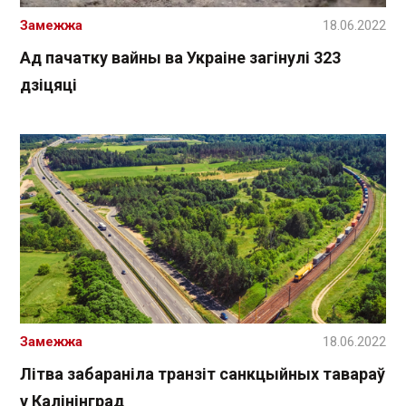
Замежжа
18.06.2022
Ад пачатку вайны ва Украіне загінулі 323
дзіцяці
Замежжа
18.06.2022
Літва забараніла транзіт санкцыйных тавараў
у Калінінград