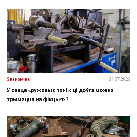
Эканоміка
31.07.2026
У свеце «ружовых поні»: ці доўга можна
трымацца на фікцыях?