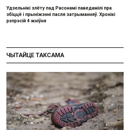
Удзельнікі злёту пад Расонамі паведамілі пра
збіццё і прыніжэнні пасля затрыманняў. Хронікі
рэпрэсій 4 жніўня
ЧЫТАЙЦЕ ТАКСАМА