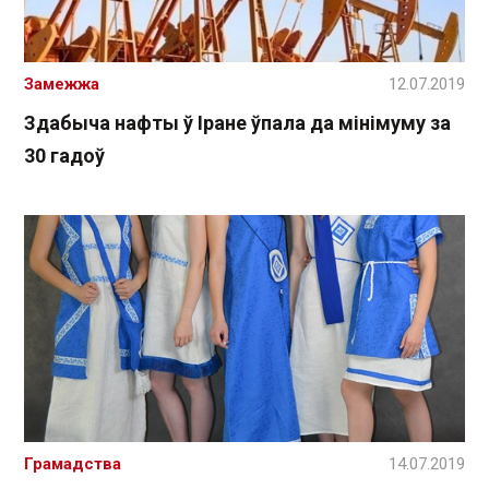
Замежжа
12.07.2019
Здабыча нафты ў Іране ўпала да мінімуму за
30 гадоў
Грамадства
14.07.2019