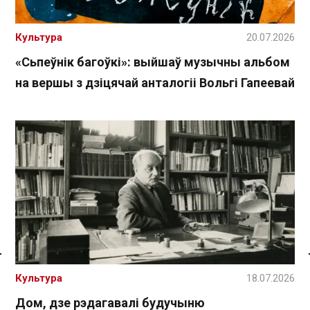
Культура
20.07.2026
«Сьпеўнік багоўкі»: выйшаў музычны альбом
на вершы з дзіцячай анталогіі Вольгі Гапеевай
Спасылка без VPN
Культура
18.07.2026
Дом, дзе рэдагавалі будучыню