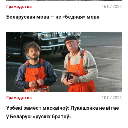
Грамадства
16.07.2026
Беларуская мова — не «бедная» мова
Грамадства
10.07.2026
Узбекі замест масквічоў: Лукашэнка не вітае
ў Беларусі «рускіх братоў»