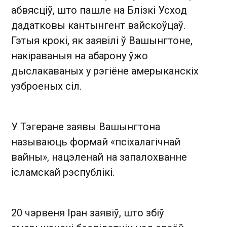
абвясціў, што пашле на Блізкі Усход
дадатковы кантынгент вайскоўцаў.
Гэтыя крокі, як заявілі ў Вашынгтоне,
накіраваныя на абарону ўжо
дыслакаваных у рэгіёне амерыканскіх
узброеных сіл.
У Тэгеране заявы Вашынгтона
называюць формай «псіхалагічнай
вайны», нацэленай на запалохванне
ісламскай рэспублікі.
20 чэрвеня Іран заявіў, што збіў