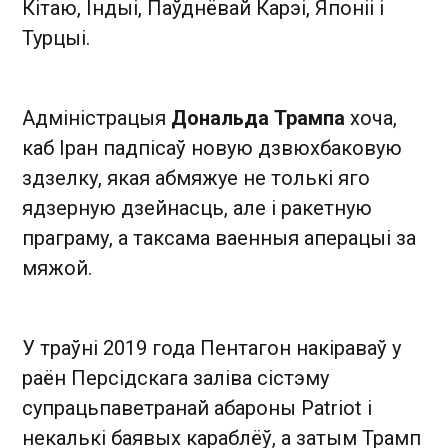
Кітаю, Індыі, Паўднёвай Карэі, Японіі і
Турцыі.
Адміністрацыя
Дональда Трампа
хоча,
каб Іран падпісаў новую дзвюхбаковую
здзелку, якая абмяжуе не толькі яго
ядзерную дзейнасць, але і ракетную
праграму, а таксама ваенныя аперацыі за
мяжой.
У траўні 2019 года Пентагон накіраваў у
раён Персідскага заліва сістэму
супрацьпаветранай абароны Patriot і
некалькі баявых караблёў, а затым Трамп