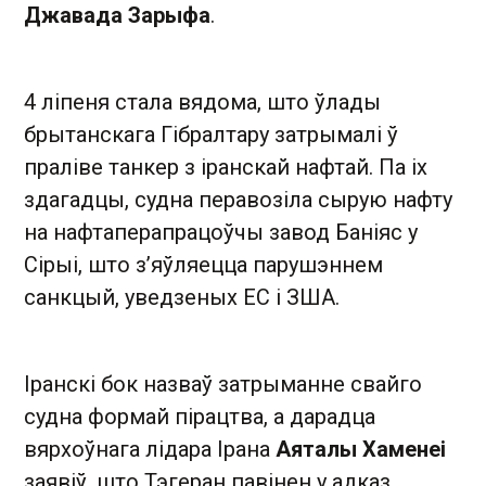
Джавада Зарыфа
.
4 ліпеня стала вядома, што ўлады
брытанскага Гібралтару затрымалі ў
праліве танкер з іранскай нафтай. Па іх
здагадцы, судна перавозіла сырую нафту
на нафтаперапрацоўчы завод Баніяс у
Сірыі, што з’яўляецца парушэннем
санкцый, уведзеных ЕС і ЗША.
Іранскі бок назваў затрыманне свайго
судна формай пірацтва, а дарадца
вярхоўнага лідара Ірана
Аяталы Хаменеі
заявіў, што Тэгеран павінен у адказ