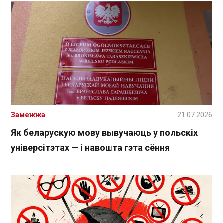
Замежжа
21.07.2026
Як беларускую мову вывучаюць у польскіх
універсітэтах — і навошта гэта сёння