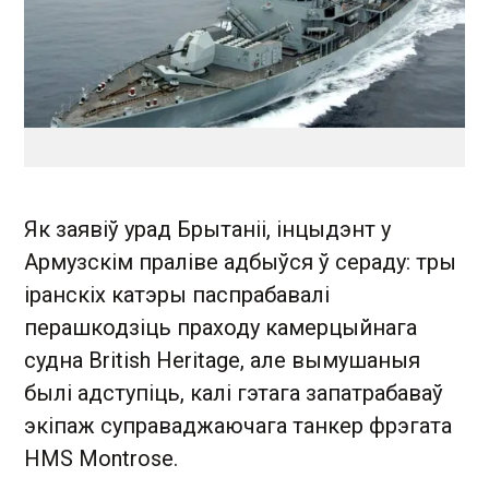
Як заявіў урад Брытаніі, інцыдэнт у
Армузскім праліве адбыўся ў сераду: тры
іранскіх катэры паспрабавалі
перашкодзіць праходу камерцыйнага
судна British Heritage, але вымушаныя
былі адступіць, калі гэтага запатрабаваў
экіпаж суправаджаючага танкер фрэгата
HMS Montrose.