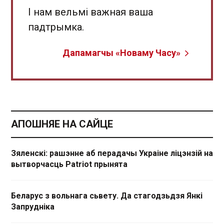
І нам вельмі важная ваша
падтрымка.
Дапамагчы «Новаму Часу»
АПОШНЯЕ НА САЙЦЕ
Зяленскі: рашэнне аб перадачы Украіне ліцэнзій на
вытворчасць Patriot прынята
Беларус з вольнага сьвету. Да стагодзьдзя Янкі
Запрудніка