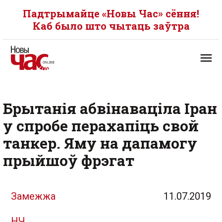
Падтрымайце «Новы Час» сёння!
Каб было што чытаць заўтра
Брытанія абвінаваціла Іран
у спробе перахапіць свой
танкер. Яму на дапамогу
прыйшоў фрэгат
Замежжа
11.07.2019
НЧ