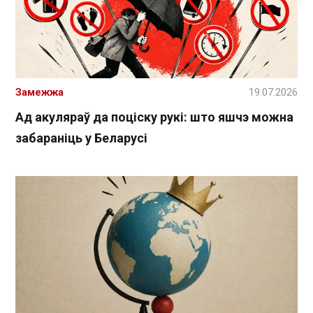
Замежжа
19.07.2026
Ад акуляраў да поціску рукі: што яшчэ можна
забараніць у Беларусі