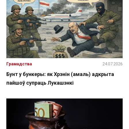
Грамадства
24.07.2026
Бунт у бункеры: як Хрэнін (амаль) адкрыта
пайшоў супраць Лукашэнкі