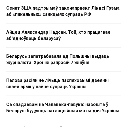
Сенат ЗША падтрымаў законапраект Ліндсі Грэма
аб «пякельных» санкцыях супраць РФ
Айцец Аляксандар Надсан. Той, хто працягвае
аб'ядноўваць беларусаў
Беларусь запатрабавала ад Польшчы выдаць
журналіста. Хронікі рэпрэсій 7 жніўня
Палова расіян не лічыць паспяховымі дзеянні
сваёй арміі ў вайне супраць Украіны
Са спадзевам на Чалавека-павука: навошта ў
Беларусі будуюць патэнцыйныя мэты для Украіны