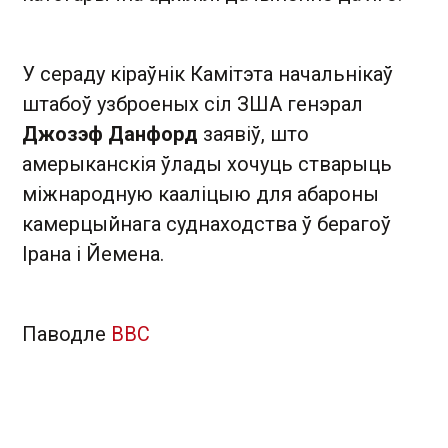
У сераду кіраўнік Камітэта начальнікаў
штабоў узброеных сіл ЗША генэрал
Джозэф Данфорд
заявіў, што
амерыканскія ўлады хочуць стварыць
міжнародную кааліцыю для абароны
камерцыйнага суднаходства ў берагоў
Ірана і Йемена.
Паводле
BBC