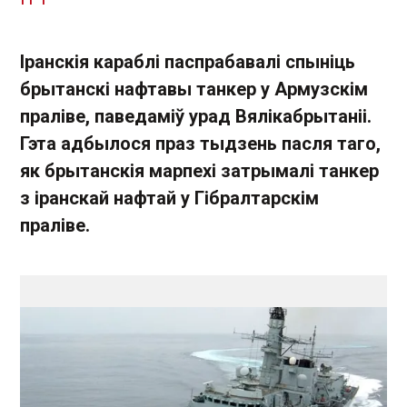
Іранскія караблі паспрабавалі спыніць
брытанскі нафтавы танкер у Армузскім
праліве, паведаміў урад Вялікабрытаніі.
Гэта адбылося праз тыдзень пасля таго,
як брытанскія марпехі затрымалі танкер
з іранскай нафтай у Гібралтарскім
праліве.