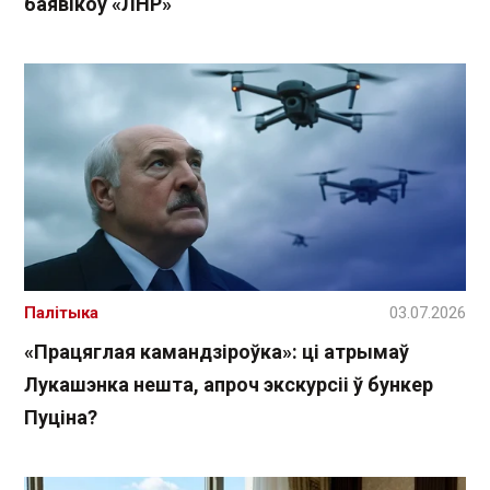
баявікоў «ЛНР»
Палітыка
03.07.2026
«Працяглая камандзіроўка»: ці атрымаў
Лукашэнка нешта, апроч экскурсіі ў бункер
Пуціна?