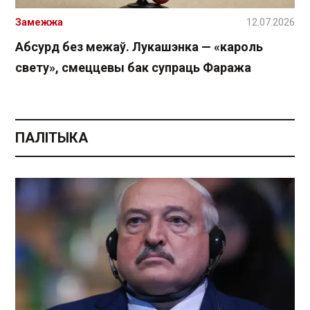
Замежжа
12.07.2026
Абсурд без межаў. Лукашэнка — «кароль
свету», смеццевы бак супраць Фаража
ПАЛІТЫКА