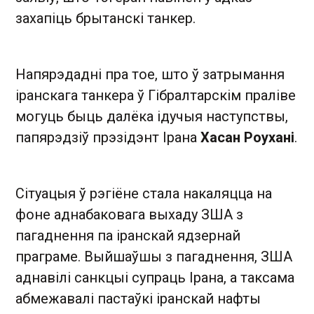
захапіць брытанскі танкер.
Напярэдадні пра тое, што ў затрымання
іранскага танкера ў Гібралтарскім праліве
могуць быць далёка ідучыя наступствы,
папярэдзіў прэзідэнт Ірана
Хасан Роухані
.
Сітуацыя ў рэгіёне стала накаляцца на
фоне аднабаковага выхаду ЗША з
пагаднення па іранскай ядзернай
праграме. Выйшаўшы з пагаднення, ЗША
аднавілі санкцыі супраць Ірана, а таксама
абмежавалі пастаўкі іранскай нафты