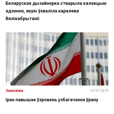
Беларуская дызайнерка стварыла калекцыю
адзення, якую ўхваліла каралева
Вялікабрытаніі
Замежжа
07.07.2019
Іран павышае ўзровень узбагачэння ўрану