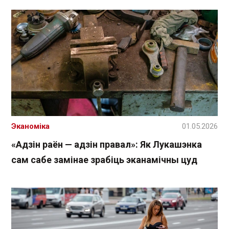
Эканоміка
01.05.2026
«Адзін раён — адзін правал»: Як Лукашэнка
сам сабе замінае зрабіць эканамічны цуд