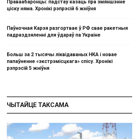
Праваабаронцы: падстаў казаць пра змяншэнне
ціску няма. Хронікі рэпрэсій 6 жніўня
Паўночная Карэя разгортвае ў РФ свае ракетныя
падраздзяленні для ўдараў па Украіне
Больш за 2 тысячы ліквідаваных НКА і новае
папаўненне «экстрэмісцкага» спісу. Хронікі
рэпрэсій 5 жніўня
ЧЫТАЙЦЕ ТАКСАМА