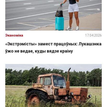
Эканоміка
17.04.2026
«Экстрэмісты» замест працоўных: Лукашэнка
ўжо не ведае, куды вядзе краіну