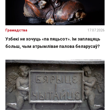
Грамадства
17.07.2026
Узбекі не хочуць «па пяцьсот». Ім заплацяць
больш, чым атрымлівае палова беларусаў?