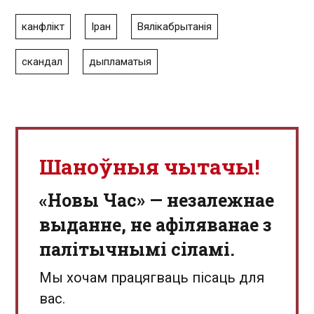
канфлікт
Іран
Вялікабрытанія
скандал
дыпламатыя
Шаноўныя чытачы!
«Новы Час» — незалежнае
выданне, не афіляванае з
палітычнымі сіламі.
Мы хочам працягваць пісаць для
вас.