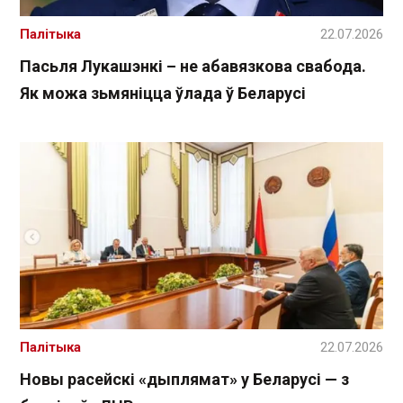
Палітыка
22.07.2026
Пасьля Лукашэнкі – не абавязкова свабода.
Як можа зьмяніцца ўлада ў Беларусі
Палітыка
22.07.2026
Новы расейскі «дыплямат» у Беларусі — з