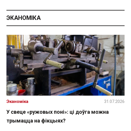
ЭКАНОМІКА
Эканоміка
31.07.2026
У свеце «ружовых поні»: ці доўга можна
трымацца на фікцыях?