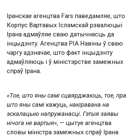
Іранскае агенцтва Fars паведамляе, што
Корпус Вартавых Ісламскай рэвалюцыі
Ірана адмаўляе сваю датычнасць да
інцыдэнту. Агенцтва РІА Навіны ў сваю
чаргу адзначае, што факт інцыдэнту
адмаўляюць і ў міністэрстве замежных
спраў Ірана.
«Тое, што яны самі сцвярджаюць, тое, пра
што яны самі кажуць, накіравана на
эскалацыю напружанасці. Гэтыя заявы
нічога не вартыя»
, — цытуе агенцтва
словы міністра замежных спраў Ірана