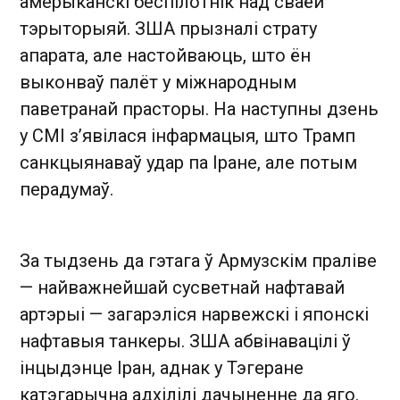
амерыканскі беспілотнік над сваёй
тэрыторыяй. ЗША прызналі страту
апарата, але настойваюць, што ён
выконваў палёт у міжнародным
паветранай прасторы. На наступны дзень
у СМІ з’явілася інфармацыя, што Трамп
санкцыянаваў удар па Іране, але потым
перадумаў.
За тыдзень да гэтага ў Армузскім праліве
— найважнейшай сусветнай нафтавай
артэрыі — загарэліся нарвежскі і японскі
нафтавыя танкеры. ЗША абвінавацілі ў
інцыдэнце Іран, аднак у Тэгеране
катэгарычна адхілілі дачыненне да яго.