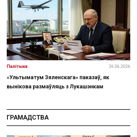
Палітыка
26.06.2026
«Ультыматум Зяленскага» паказаў, як
вынікова размаўляць з Лукашэнкам
ГРАМАДСТВА