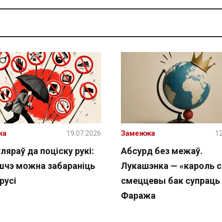
жа
19.07.2026
Замежжа
12
ляраў да поціску рукі:
Абсурд без межаў.
шчэ можна забараніць
Лукашэнка — «кароль с
русі
смеццевы бак супраць
Фаража