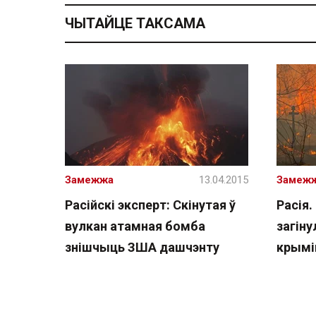
ЧЫТАЙЦЕ ТАКСАМА
Замежжа
13.04.2015
Замеж
Расійскі эксперт: Скінутая ў
Расія.
вулкан атамная бомба
загіну
знішчыць ЗША дашчэнту
крымі