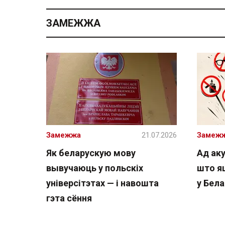
ЗАМЕЖЖА
Замежжа
21.07.2026
Замеж
Як беларускую мову
Ад аку
вывучаюць у польскіх
што я
універсітэтах — і навошта
у Бела
гэта сёння