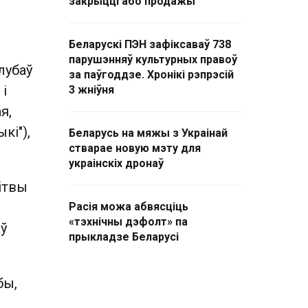
закрыцці або продажы
Беларускі ПЭН зафіксаваў 738
парушэнняў культурных правоў
лубаў
за паўгоддзе. Хронікі рэпрэсій
 і
3 жніўня
я,
кі"),
Беларусь на мяжы з Украінай
стварае новую мэту для
украінскіх дронаў
ітвы
Расія можа абвясціць
«тэхнічны дэфолт» па
аў
прыкладзе Беларусі
бы,