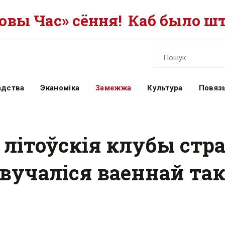
вы Час» сёння!
Каб было шт
адства
Эканоміка
Замежжа
Культура
Повязь
і літоўскія клубы стр
авучаліся ваеннай т