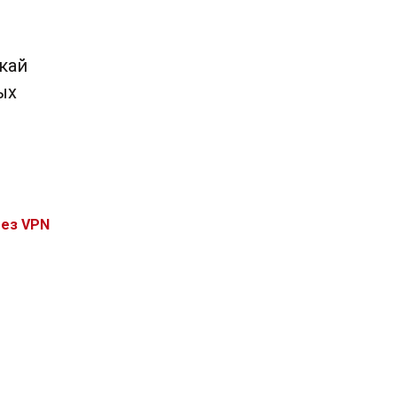
кай
ых
без VPN