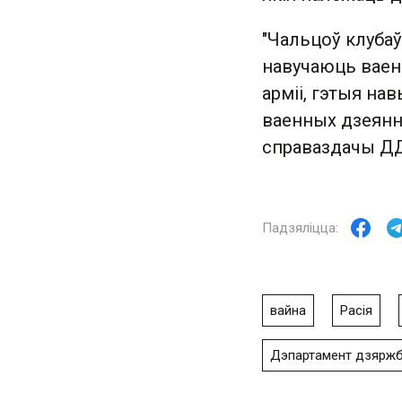
"Чальцоў клуба
навучаюць ваен
арміі, гэтыя н
ваенных дзеяння
справаздачы Д
вайна
Расія
Дэпартамент дзяржб