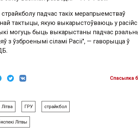
ў страйкболу падчас такіх мерапрыемстваў
най тактыцы, якую выкарыстоўваюць у расійс
авыкі могуць быць выкарыстаны падчас рэальн
ў з ўзброенымі сіламі Расіі", — гаворыцца ў
ДБ.
Спасылка 
Літва
ГРУ
страйкбол
яспекі Літвы