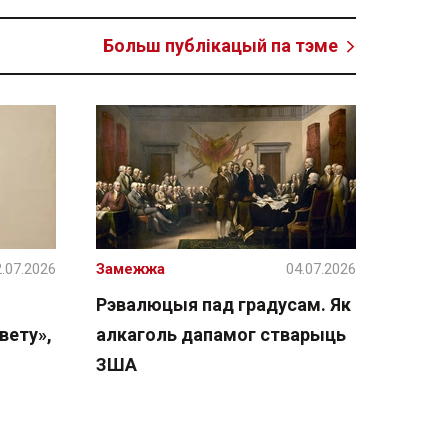
Больш публікацый па тэме
.07.2026
Замежжа
04.07.2026
Рэвалюцыя пад градусам. Як
вету»,
алкаголь дапамог стварыць
ЗША