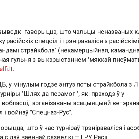
выведкі гаворыцца, што чальцы неназваных к
у расійскіх спецсіл і трэніраваліся з расійскімі
андамі страйкбола" (некамерцыйная, камандна
ная гульня з выкарыстаннем "мяккай пнеўматы
elfi.lt
.
, у мінулым годзе энтузіясты страйкбола з Л
урніры "Шлях да перамогі", які праходзіў у
й вобласці, арганізаваны асацыяцыяй ветэран
л і войнаў "Спецназ-Рус".
орыцца, што ў час турніраў трэніраваліся і асо
 сілаў ваеннай разведкі — ГРУ Расіі.