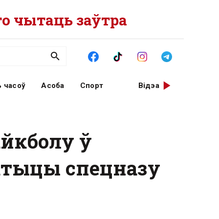
о чытаць заўтра
 часоў
Асоба
Спорт
Відэа
айкболу ў
актыцы спецназу