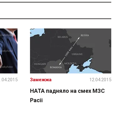
.04.2015
Замежжа
12.04.2015
НАТА падняло на смех МЗС
Расіі