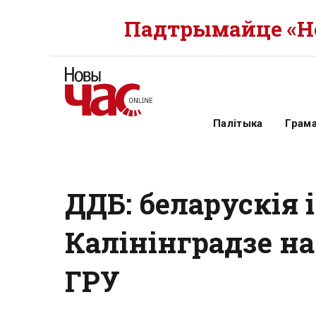
Падтрымайце «Но
Палітыка
Грам
ДДБ: беларускія 
Калінінградзе н
ГРУ