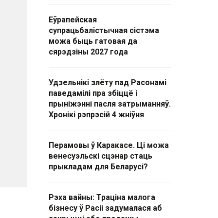
Еўрапейская
супрацьбалістычная сістэма
можа быць гатовая да
сярэдзіны 2027 года
Удзельнікі злёту пад Расонамі
паведамілі пра збіццё і
прыніжэнні пасля затрыманняў.
Хронікі рэпрэсій 4 жніўня
Перамовы ў Каракасе. Ці можа
венесуэльскі сцэнар стаць
прыкладам для Беларусі?
Рэха вайны: Траціна малога
бізнесу ў Расіі задумалася аб