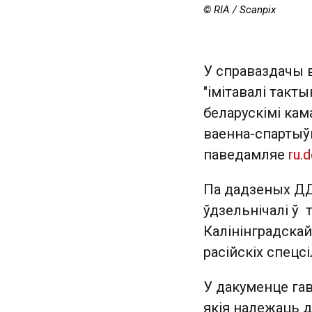
© RIA / Scanpix
У справаздачы 
"імітавалі тактык
беларускімі кам
ваенна-спартыў
паведамляе
ru.d
Па дадзеных ДДБ
ўдзельнічалі ў т
Калінінградска
расійскіх спецсі
У дакуменце гав
якія належаць да