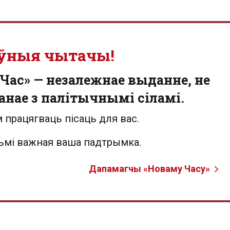
ўныя чытачы!
Час» — незалежнае выданне, не
анае з палітычнымі сіламі.
 працягваць пісаць для вас.
льмі важная ваша падтрымка.
Дапамагчы «Новаму Часу»