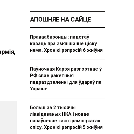
АПОШНЯЕ НА САЙЦЕ
Праваабаронцы: падстаў
казаць пра змяншэнне ціску
няма. Хронікі рэпрэсій 6 жніўня
рмія,
Паўночная Карэя разгортвае ў
РФ свае ракетныя
падраздзяленні для ўдараў па
Украіне
Больш за 2 тысячы
ліквідаваных НКА і новае
папаўненне «экстрэмісцкага»
спісу. Хронікі рэпрэсій 5 жніўня