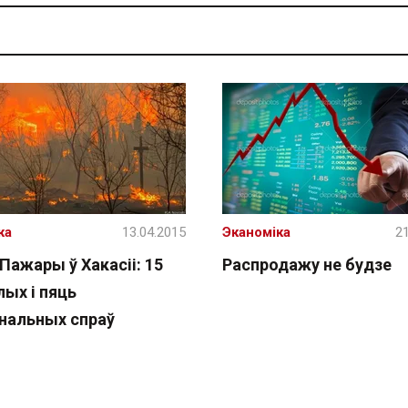
жа
13.04.2015
Эканоміка
21
 Пажары ў Хакасіі: 15
Распродажу не будзе
лых і пяць
нальных спраў