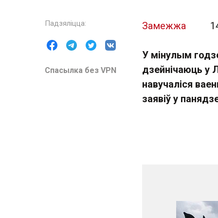
Замежжа
1
У мінулым годзе
дзейнічаюць у Л
Спасылка без VPN
навучаліся вае
заявіў у паняд