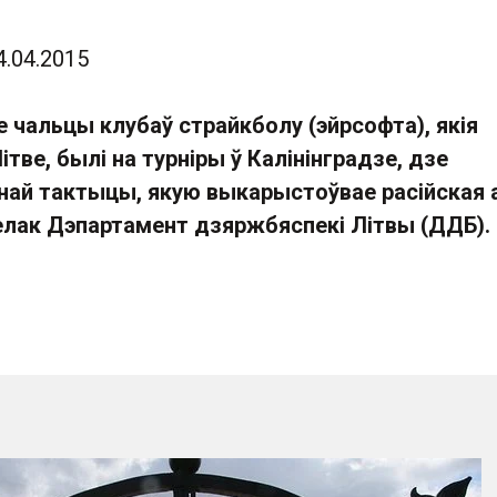
4.04.2015
 чальцы клубаў страйкболу (эйрсофта), якія
ітве, былі на турніры ў Калінінградзе, дзе
ннай тактыцы, якую выкарыстоўвае расійская а
зелак Дэпартамент дзяржбяспекі Літвы (ДДБ).