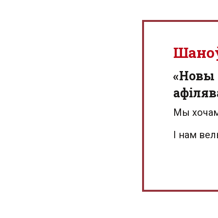
Шано
«Новы 
афіляв
Мы хочам
І нам ве