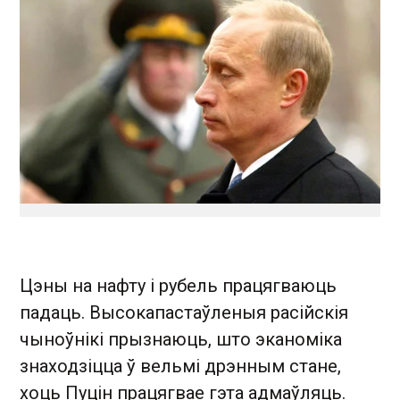
Цэны на нафту і рубель працягваюць
падаць. Высокапастаўленыя расійскія
чыноўнікі прызнаюць, што эканоміка
знаходзіцца ў вельмі дрэнным стане,
хоць Пуцін працягвае гэта адмаўляць.