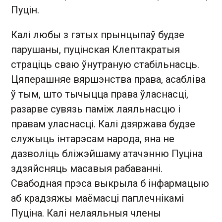
Пуцін.
Калі любы з гэтых прынцыпаў будзе
парушаны, пуцінская Клептакратыя
страціць сваю ўнутраную стабільнасць.
Цяперашняе вяршэнства права, асабліва
ў тым, што тычыцца права ўласнасці,
разарве сувязь паміж лаяльнасцю і
правам уласнасці. Калі дзяржава будзе
служыць інтарэсам народа, яна не
дазволіць бліжэйшаму атачэнню Пуціна
здзяйсняць масавыя рабаванні.
Свабодная прэса выкрыла б інфармацыю
аб крадзяжы маёмасці паплечнікамі
Пуціна. Калі нелаяльныя члены