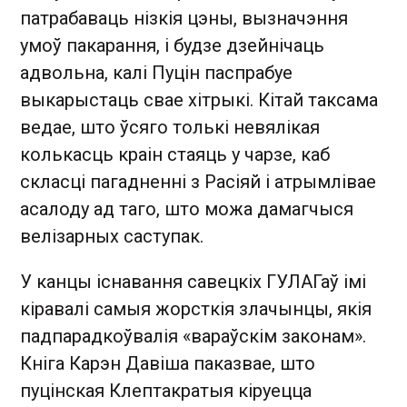
патрабаваць нізкія цэны, вызначэння
умоў пакарання, і будзе дзейнічаць
адвольна, калі Пуцін паспрабуе
выкарыстаць свае хітрыкі. Кітай таксама
ведае, што ўсяго толькі невялікая
колькасць краін стаяць у чарзе, каб
скласці пагадненні з Расіяй і атрымлівае
асалоду ад таго, што можа дамагчыся
велізарных саступак.
У канцы існавання савецкіх ГУЛАГаў імі
кіравалі самыя жорсткія злачынцы, якія
падпарадкоўвалія «вараўскім законам».
Кніга Карэн Давіша паказвае, што
пуцінская Клептакратыя кіруецца