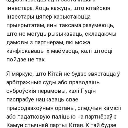
інвестара. Хоць кажуць, што кітайскія
інвестары цяпер карыстаюцца
прыярытэтам, яны таксама разумеюць,
што не могуць рызыкаваць, складаючы
дамовы з партнёрам, які можа
канфіскаваць іх маёмасць, калі штосці
пойдзе не так.
Я мяркую, што Кітай не будзе звяртацца ў
арбітражныя суды або праводзіць
сяброўскія перамовы, калі Пуцін
паспрабуе нацкаваць свае
прыродаахоўныя органы, следчыя камісіі
або падатковую паліцыю на партнёраў з
Камуністычнай партыі Кітая. Кітай будзе