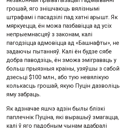
незаконнай прыватызацыі і адмыванні
грошай, яго знішчаюць вялізнымі
штрафамі і пасадзілі пад хатні арышт. Як
мяркуецца, ён можа пазбавіцца ад усіх
непрыемнасцяў з законам, калі
пагодзіцца адмовіцца ад «Башнафты», не
задаючы пытанняў. Калі ён будзе сябе
добра паводзіць, ён зможа эміграваць у
больш прыязныя краіны, узяўшы з сабой
дзесьці $100 млн., або тую невялікую
колькасць грошай, якую Пуцін дазволіць
яму забраць.
Як адзначае яшчэ адзін былы блізкі
паплечнік Пуціна, які вырашыў змагацца,
калі ў яго падобным чынам адабралі