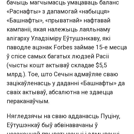
бачыць магчымасць умацаваць баланс
«Раснафты» з дапамогай «набыцця»
«Башнафты», «прыватнай» нафтавай
кампаніі, якая належыць лаяльнаму
алігарху Уладзіміру Еўтушэнкаву, які
паводле ацэнак Forbes займае 15-е месца
ў спісе самых багатых людзей Расіі
(чысты кошт актываў складае $5,5
млрд.). Тое, што Сечын адмаўляе сваю
зацікаўленасць у даданні «Башнафты» да
сваіх актываў, абсалютна не здаецца
пераканаўчым.
Нягледзячы на сваю адданасць Пуціну,
Еўтушэнкаў быў абвінавачаны ў