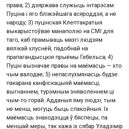
права; 2) дзяржава служыць інтарэсам
Пуціна і яго бліжэйшага асяроддзя, а не
народу; 3) пуцінская Клептакратыя
выкарыстоўвае манаполію на СМІ для
таго, каб прамываць мазгі людзям
вялікай хлуснёй, падобнай на
прапагандысцкія прыёмы Гебельса; 4)
Пуцін вызначае правы на маёмасць — хто
чым валодае; 5) непаслухмянасць будзе
пакарана канфіскацыяй маёмасці,
выгнаннем, турэмным зняволеннем ці
чым-то горай. Адданыя яму людзі, тым
не менш, могуць быць спакойныя. Іх
маёмасць знаходзіцца ў бяспецы, па
меншай меры, так кажа іх сябар Уладзімір