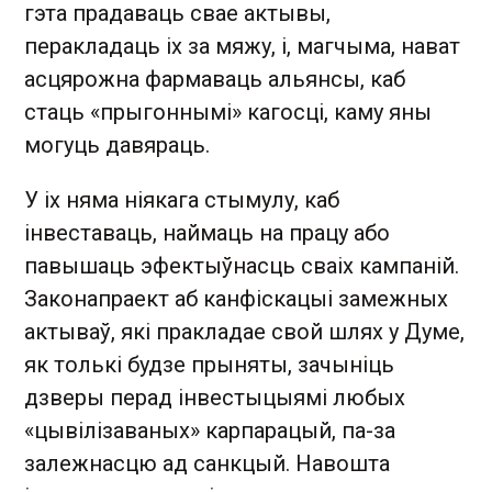
гэта прадаваць свае актывы,
перакладаць іх за мяжу, і, магчыма, нават
асцярожна фармаваць альянсы, каб
стаць «прыгоннымі» кагосці, каму яны
могуць давяраць.
У іх няма ніякага стымулу, каб
інвеставаць, наймаць на працу або
павышаць эфектыўнасць сваіх кампаній.
Законапраект аб канфіскацыі замежных
актываў, які пракладае свой шлях у Думе,
як толькі будзе прыняты, зачыніць
дзверы перад інвестыцыямі любых
«цывілізаваных» карпарацый, па-за
залежнасцю ад санкцый. Навошта