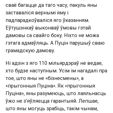
сваё багацце да таго часу, пакуль яны
заставаліся вернымі яму і
падпарадкоўваліся яго ўказанням.
Еўтушэнкаў выконваў ўмовы гэтай
дамовы са свайго боку. Ніхто не можа
гэтага адмаўляць. А Пуцін парушыў сваю
грамадскую дамову.
Ні адзін з яго 110 мільярдэраў не ведае,
хто будзе наступным. Усім ім нагадалі пра
тое, што яны не «бізнесмены», а
«прыгонныя Пуціна». Як «прыгонныя
Пуціна», яны разумеюць, што лаяльнасць
ўжо не з’яўляецца гарантыяй. Лепшае,
што яны могуць зрабіць, такім чынам,