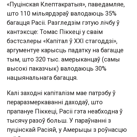
«Пуцінская Клептакратыя», паведамляе,
што 110 мільярдэраў валодаюць 35%
багацця Расіі. Разгледзім гэтую лічбу ў
кантэксце: Томас Піккеці у сваім
бэстсэлеры «Капітал ў XXI стагоддзі»,
аргументуе карысць падатку на багацце
тым, што 320 тыс. амерыканцаў (самы
высокі паказчык) валодаюць 30%
нацыянальнага багацця.
Калі заходні капіталізм мае патрэбу ў
пераразмеркаванні даходаў, што
прапануе Піккеці, Расіі гэта неабходна ў
тысячу разоў больш. У параўнанні з
пуцінскай Расіяй, у Амерыцы з роўнасцю