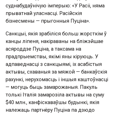
суднабудаўнічую імперыю: «У Расіі, няма
прыватнай уласнасці. Расійскія
бізнесмены — прыгонныя Пуціна».
Санкцыі, якія зрабіліся больш жорсткім ў
канцы ліпеня, накіраваны на бліжэйшае
асяроддзе Пуціна, а таксама на
прадпрыемствы, якімі яны кіруюць. У
адпаведнасці з санкцыямі, іх асабістыя
актывы, схаваныя за мяжой — банкаўскія
рахункі, нерухомасць і іншыя каштоўнасці
— могуць быць замарожаныя. Пакуль
толькі Італія замарозіла актывы на суму
$40 млн., канфіскаваўшы будынкі, якія
належаць партнёру Пуціна па дзюдо