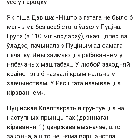
усё ў парадку.
Як піша Давіша: «Нішто з гэтага не было б
магчыма без асабістага ўдзелу Пуціна...
Група (з 110 мільярдэраў), якая цяпер ва
ўладзе, пачынала з Пуціным ад самага
пачатку. Яны займаюцца рабаваннем ў
нябачаных маштабах... У любой заходняй
краіне гэта б назвалі крымінальным
злачынствам. У Расіі гэта называецца
кіраваннем».
Пуцінская Клептакратыя грунтуецца на
наступных прынцыпах (дрэннага)
кіравання: 1) дзяржава вызначае, што
законна, а што не; няма вяршэнства