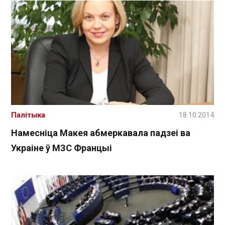
Палітыка
18.10.2014
Намесніца Макея абмеркавала падзеі ва
Украіне ў МЗС Францыі