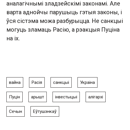
аналагічнымі зладзейскімі законамі. Але
варта аднойчы парушыць гэтыя законы, і
ўся сістэма можа разбурыцца. Не санкцыі
могуць зламаць Расію, а рэакцыя Пуціна
на іх.
вайна
Расія
санкцыі
Украіна
Пуцін
арышт
інвестыцыі
алігархі
Сечын
Еўтушэнкаў