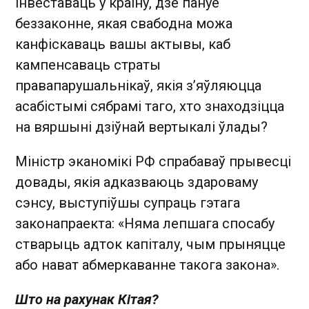
інвеставаць у краіну, дзе пануе
беззаконне, якая свабодна можа
канфіскаваць вашы актывы, каб
кампенсаваць страты
правапарушальнікаў, якія з’яўляюцца
асабістымі сябрамі таго, хто знаходзіцца
на вяршыні дзіўнай вертыкалі ўлады?
Міністр эканомікі РФ спрабаваў прывесці
довады, якія адказваюць здароваму
сэнсу, выступіўшы супраць гэтага
законапраекта: «Няма лепшага спосабу
стварыць адток капіталу, чым прыняцце
або нават абмеркаванне такога закона».
Што на рахунак Кітая?