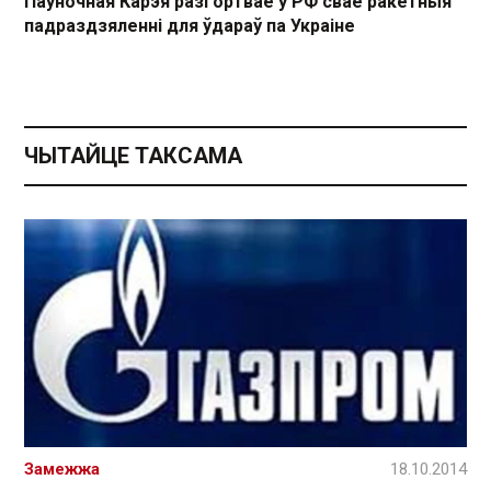
Паўночная Карэя разгортвае ў РФ свае ракетныя
падраздзяленні для ўдараў па Украіне
ЧЫТАЙЦЕ ТАКСАМА
Замежжа
18.10.2014