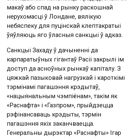
макаў або спад на рынку раскошнай
нерухомасці ў Лондане, вялікую
небяспеку для пуцінскай клептакратыі
ўяўляюць яго ўласныя санкцыі ў адказ.
Санкцыі Захаду ў дачыненні да
карпаратыўных гігантаў Расіі закрылі ім
доступ да асноўных рынкаў капіталу. З
цяжкай пазыковай нагрузкай і кароткімі
тэрмінамі пагашэння крэдытаў,
«нацыянальным чэмпіёнам», такім як
«Раснафта» і «Газпром», прыйдзецца
рэфінансаваць крэдыты, тэрмін
пагашэння якіх заканчваецца.
Генеральны дырэктар «Раснафты» Ігар