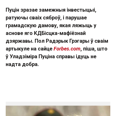
Пуцін зразае замежныя інвестыцыі,
ратуючы сваіх сяброў, і парушае
грамадскую дамову, якая ляжыць у
аснове яго КДБісцка-мафіёзнай
дзяржавы.
Пол Радэрык Грэгары
ў сваім
артыкуле на сайце
Forbes
.com
, піша, што
ў Уладзіміра Пуціна справы ідуць не
надта добра.