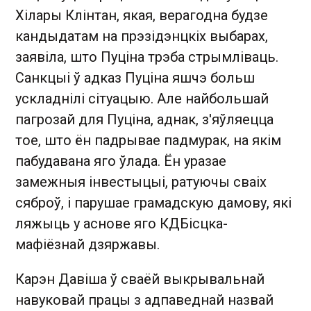
Хілары Клінтан, якая, верагодна будзе
кандыдатам на прэзідэнцкіх выбарах,
заявіла, што Пуціна трэба стрымліваць.
Санкцыі ў адказ Пуціна яшчэ больш
ускладнілі сітуацыю. Але найбольшай
пагрозай для Пуціна, аднак, з'яўляецца
тое, што ён падрывае падмурак, на якім
пабудавана яго ўлада. Ён уразае
замежныя інвестыцыі, ратуючы сваіх
сяброў, і парушае грамадскую дамову, які
ляжыць у аснове яго КДБісцка-
мафіёзнай дзяржавы.
Карэн Давіша ў сваёй выкрывальнай
навуковай працы з адпаведнай назвай