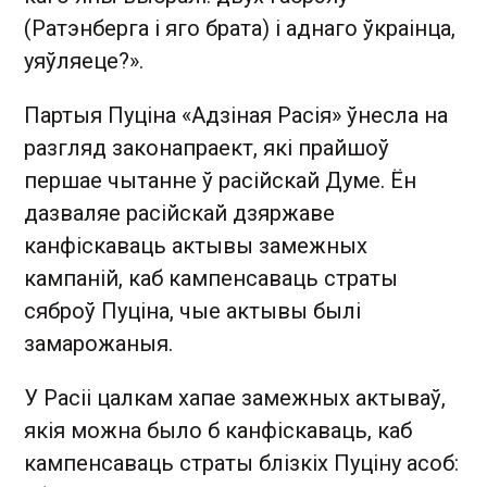
(Ратэнберга і яго брата) і аднаго ўкраінца,
уяўляеце?».
Партыя Пуціна «Адзіная Расія» ўнесла на
разгляд законапраект, які прайшоў
першае чытанне ў расійскай Думе. Ён
дазваляе расійскай дзяржаве
канфіскаваць актывы замежных
кампаній, каб кампенсаваць страты
сяброў Пуціна, чые актывы былі
замарожаныя.
У Расіі цалкам хапае замежных актываў,
якія можна было б канфіскаваць, каб
кампенсаваць страты блізкіх Пуціну асоб: