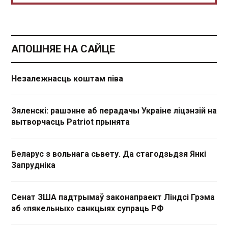
АПОШНЯЕ НА САЙЦЕ
Незалежнасць коштам піва
Зяленскі: рашэнне аб перадачы Украіне ліцэнзій на
вытворчасць Patriot прынята
Беларус з вольнага сьвету. Да стагодзьдзя Янкі
Запрудніка
Сенат ЗША падтрымаў законапраект Ліндсі Грэма
аб «пякельных» санкцыях супраць РФ