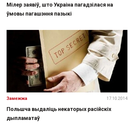
Мілер заявіў, што Украіна пагадзілася на
ўмовы пагашэння пазыкі
Замежжа
17.10.2014
Польшча выдаліць некаторых расійскіх
дыпламатаў