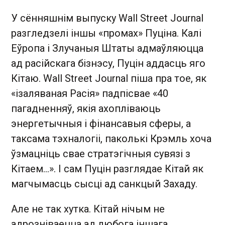
У сённяшнім выпуску Wall Street Journal
разгледзелі іншы «промах» Пуціна. Калі
Еўропа і Злучаныя Штаты адмаўляюцца
ад расійскага бізнэсу, Пуцін аддасць яго
Кітаю. Wall Street Journal піша пра тое, як
«ізаляваная Расія» падпісвае «40
пагадненняў, якія ахопліваюць
энергетычныя і фінансавыя сферы, а
таксама тэхналогіі, паколькі Крэмль хоча
ўзмацніць свае стратэгічныя сувязі з
Кітаем...». І сам Пуцін разглядае Кітай як
магчымасць сысці ад санкцый Захаду.
Але не так хутка. Кітай нічым не
адрозніваецца ад любога іншага