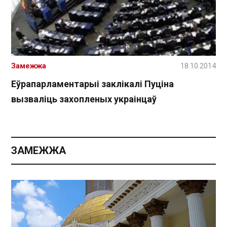
Замежжа
18.10.2014
Еўрапарламентарыі заклікалі Пуціна
вызваліць захопленых украінцаў
ЗАМЕЖЖА