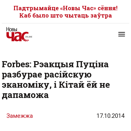
Падтрымайце «Новы Час» сёння!
Каб было што чытаць заўтра
Forbes: Рэакцыя Пуціна
разбурае расійскую
эканоміку, і Кітай ёй не
дапаможа
Замежжа
17.10.2014