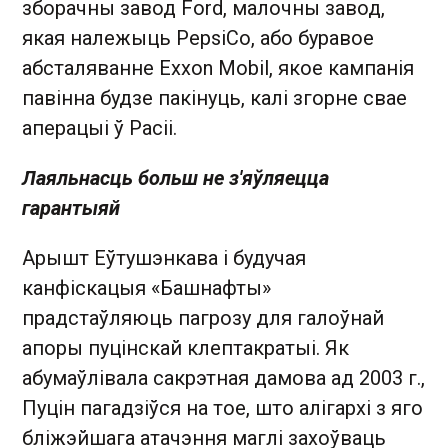
зборачны завод Ford, малочны завод,
якая належыць PepsiCo, або буравое
абсталяванне Exxon Mobil, якое кампанія
павінна будзе пакінуць, калі згорне свае
аперацыі ў Расіі.
Лаяльнасць больш не з'яўляецца
гарантыяй
Арышт Еўтушэнкава і будучая
канфіскацыя «Башнафты»
прадстаўляюць пагрозу для галоўнай
апоры пуцінскай клептакратыі. Як
абумаўлівала сакрэтная дамова ад 2003 г.,
Пуцін пагадзіўся на тое, што алігархі з яго
бліжэйшага атачэння маглі захоўваць