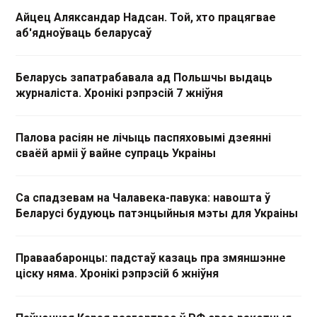
Айцец Аляксандар Надсан. Той, хто працягвае
аб'ядноўваць беларусаў
Беларусь запатрабавала ад Польшчы выдаць
журналіста. Хронікі рэпрэсій 7 жніўня
Палова расіян не лічыць паспяховымі дзеянні
сваёй арміі ў вайне супраць Украіны
Са спадзевам на Чалавека-павука: навошта ў
Беларусі будуюць патэнцыйныя мэты для Украіны
Праваабаронцы: падстаў казаць пра змяншэнне
ціску няма. Хронікі рэпрэсій 6 жніўня