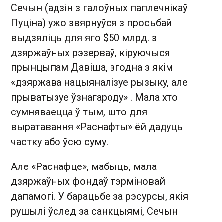
Сечын (адзін з галоўных паплечнікаў
Пуціна) ужо звярнуўся з просьбай
выдзяліць для яго $50 млрд. з
дзяржаўных рэзерваў, кіруючыся
прынцыпам Давіша, згодна з якім
«дзяржава нацыяналізуе рызыку, але
прыватызуе ўзнагароду» . Мала хто
сумняваецца ў тым, што для
выратавання «Раснафты» ёй дадуць
частку або ўсю суму.
Але «Раснафце», мабыць, мала
дзяржаўных фондаў тэрміновай
дапамогі. У барацьбе за рэсурсы, якія
рушылі ўслед за санкцыямі, Сечын