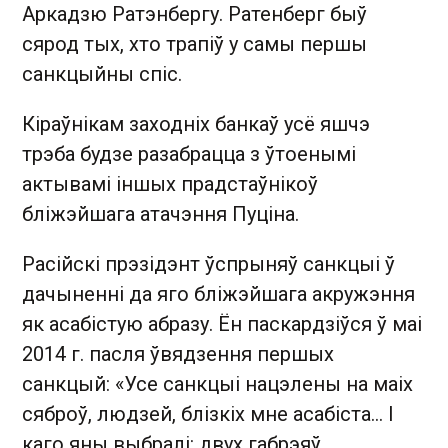
Аркадзю Ратэнбергу. Ратенберг быў
сярод тых, хто трапіў у самы першы
санкцыйны спіс.
Кіраўнікам заходніх банкаў усё яшчэ
трэба будзе разабрацца з ўтоенымі
актывамі іншых прадстаўнікоў
бліжэйшага атачэння Пуціна.
Расійскі прэзідэнт ўспрыняў санкцыі ў
дачыненні да яго бліжэйшага акружэння
як асабістую абразу. Ён паскардзіўся ў маі
2014 г. пасля ўвядзення першых
санкцый: «Усе санкцыі нацэлены на маіх
сяброў, людзей, блізкіх мне асабіста... І
каго яны выбралі: двух габрэяў