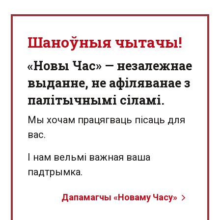
Шаноўныя чытачы!
«Новы Час» — незалежнае
выданне, не афіляванае з
палітычнымі сіламі.
Мы хочам працягваць пісаць для
вас.
І нам вельмі важная ваша
падтрымка.
Дапамагчы «Новаму Часу»