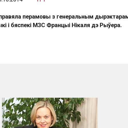
правяла перамовы з генеральным дырэктарам
кі і бяспекі МЗС Францыі Нікаля дэ Рыўера.