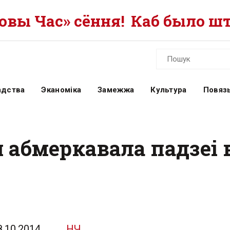
вы Час» сёння!
Каб было шт
адства
Эканоміка
Замежжа
Культура
Повязь
 абмеркавала падзеі 
8.10.2014
НЧ