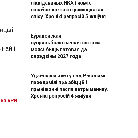
ліквідаваных НКА і новае
папаўненне «экстрэмісцкага»
спісу. Хронікі рэпрэсій 5 жніўня
з
нцыі
Еўрапейская
супрацьбалістычная сістэма
най і
можа быць гатовая да
сярэдзіны 2027 года
Удзельнікі злёту пад Расонамі
паведамілі пра збіццё і
прыніжэнні пасля затрыманняў.
Хронікі рэпрэсій 4 жніўня
без VPN