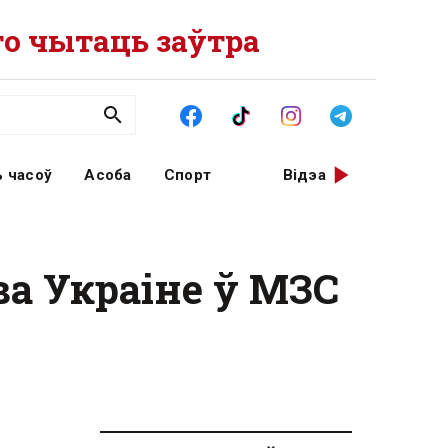
о чытаць заўтра
 часоў
Асоба
Спорт
Відэа
ва Украіне ў МЗС