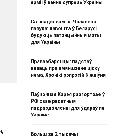
арміі ў вайне супраць Украіны
Са спадзевам на Чалавека-
павука: навошта ў Беларусі
будуюць патэнцыйныя мэты
для Украіны
Праваабаронцы: падстаў
казаць пра змяншэнне ціску
няма. Хронікі рэпрэсій 6 жніўня
Паўночная Карэя разгортвае ў
РФ свае ракетныя
падраздзяленні для ўдараў па
Украіне
я,
Больш за 2 тысячы