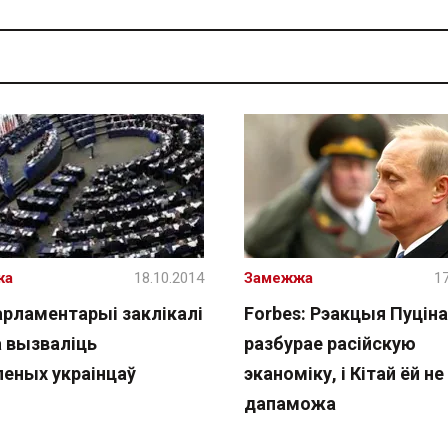
жа
18.10.2014
Замежжа
17
арламентарыі заклікалі
Forbes: Рэакцыя Пуціна
а вызваліць
разбурае расійскую
леных украінцаў
эканоміку, і Кітай ёй не
дапаможа