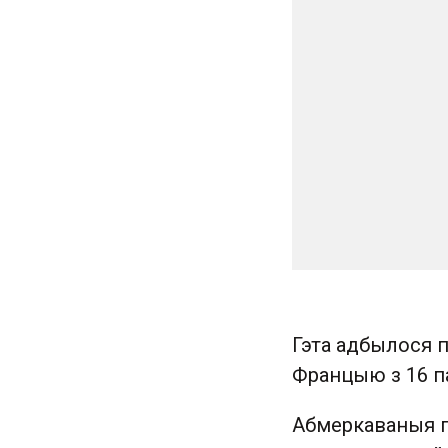
Гэта адбылося п
Францыю з 16 па
Абмеркаваныя пы