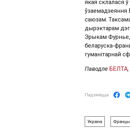
якая склалася ў
ўзаемадзеяння Е
саюзам. Таксам
дырэктарам дэ
Эрыкам Фурнье, 
беларуска-франц
гуманітарнай сф
Паводле
БЕЛТА
Украіна
Францы