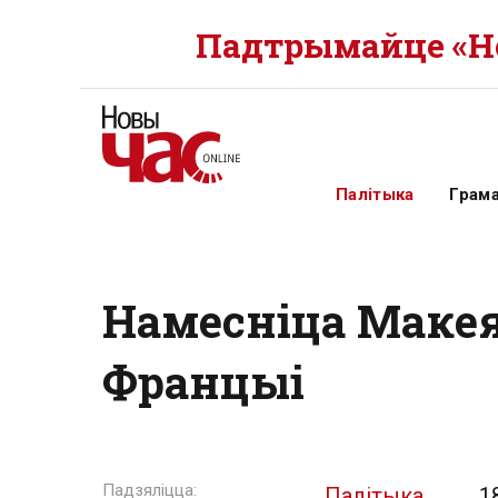
Падтрымайце «Но
Палітыка
Грам
Намесніца Макея
Францыі
Палітыка
1