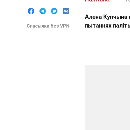
Алена Купчына 
пытаннях паліты
Спасылка без VPN