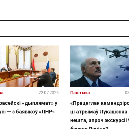
ка
22.07.2026
Палітыка
03
расейскі «дыплямат» у
«Працяглая камандзіро
сі — з баявікоў «ЛНР»
ці атрымаў Лукашэнка
нешта, апроч экскурсіі 
бункер Пуціна?