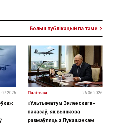
Больш публікацый па тэме
.07.2026
Палітыка
26.06.2026
ўка»:
«Ультыматум Зяленскага»
паказаў, як вынікова
ў
размаўляць з Лукашэнкам