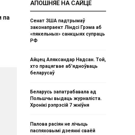
АПОШНЯЕ НА САЙЦЕ
 па
Сенат ЗША падтрымаў
законапраект Ліндсі Грэма аб
«пякельных» санкцыях супраць
РФ
Айцец Аляксандар Надсан. Той,
хто працягвае аб'ядноўваць
беларусаў
Беларусь запатрабавала ад
Польшчы выдаць журналіста.
Хронікі рэпрэсій 7 жніўня
Палова расіян не лічыць
паспяховымі дзеянні сваёй