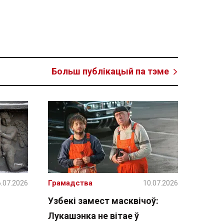
Больш публікацый па тэме
.07.2026
Грамадства
10.07.2026
Узбекі замест масквічоў:
Лукашэнка не вітае ў