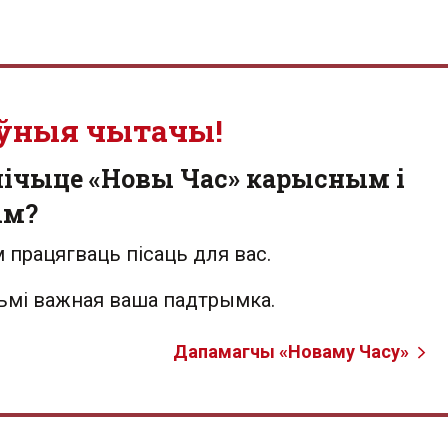
ўныя чытачы!
лічыце «Новы Час» карысным і
ым?
 працягваць пісаць для вас.
льмі важная ваша падтрымка.
Дапамагчы «Новаму Часу»