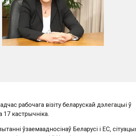
адчас рабочага візіту беларускай дэлегацыі ў
 17 кастрычніка.
танні ўзаемаадносінаў Беларусі і ЕС, сітуацы