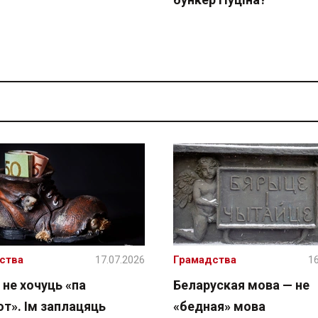
ства
17.07.2026
Грамадства
16
 не хочуць «па
Беларуская мова — не
т». Ім заплацяць
«бедная» мова