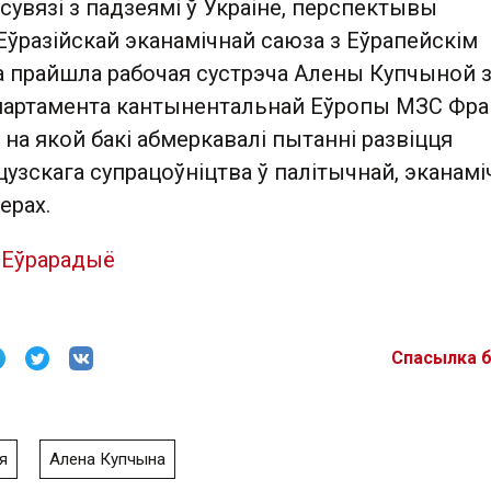
 сувязі з падзеямі ў Украіне, перспектывы
ўразійскай эканамічнай саюза з Еўрапейскім
а прайшла рабочая сустрэча Алены Купчыной 
партамента кантынентальнай Еўропы МЗС Фра
на якой бакі абмеркавалі пытанні развіцця
узскага супрацоўніцтва ў палітычнай, эканаміч
ерах.
,
Еўрарадыё
Спасылка 
я
Алена Купчына