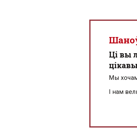
Шано
Ці вы 
цікав
Мы хочам
І нам ве