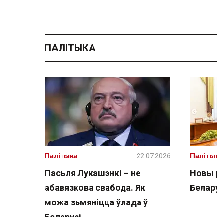
ПАЛІТЫКА
Палітыка
22.07.2026
Паліты
Пасьля Лукашэнкі – не
Новы 
абавязкова свабода. Як
Белару
можа зьмяніцца ўлада ў
Беларусі