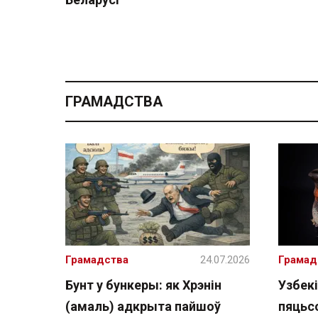
ГРАМАДСТВА
Грамадства
24.07.2026
Грамад
Бунт у бункеры: як Хрэнін
Узбекі
(амаль) адкрыта пайшоў
пяцьсо