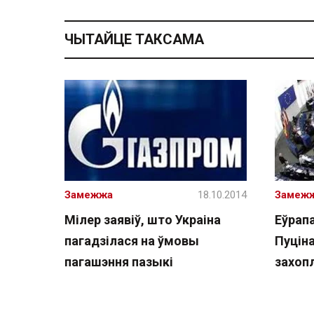
ЧЫТАЙЦЕ ТАКСАМА
Замежжа
18.10.2014
Замеж
Мілер заявіў, што Украіна
Еўрап
пагадзілася на ўмовы
Пуцін
пагашэння пазыкі
захоп