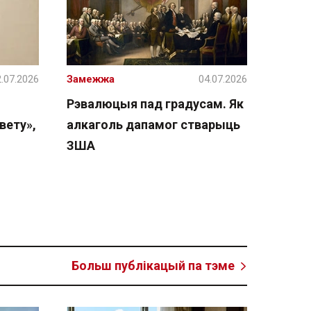
.07.2026
Замежжа
04.07.2026
Рэвалюцыя пад градусам. Як
вету»,
алкаголь дапамог стварыць
ЗША
Больш публікацый па тэме