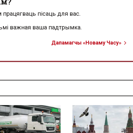
ым?
 працягваць пісаць для вас.
льмі важная ваша падтрымка.
Дапамагчы «Новаму Часу»