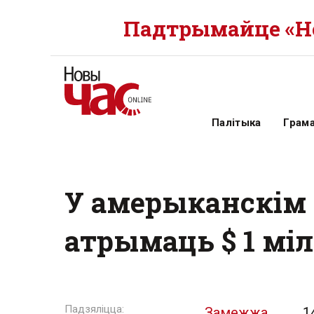
Падтрымайце «Но
Палітыка
Грам
У амерыканскім
атрымаць $ 1 мі
Замежжа
1