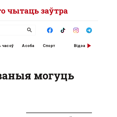
о чытаць заўтра
 часоў
Асоба
Спорт
Відэа
ваныя могуць