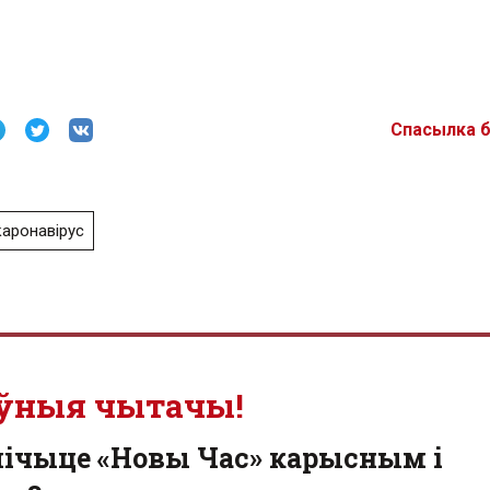
Спасылка 
каронавірус
ўныя чытачы!
лічыце «Новы Час» карысным і