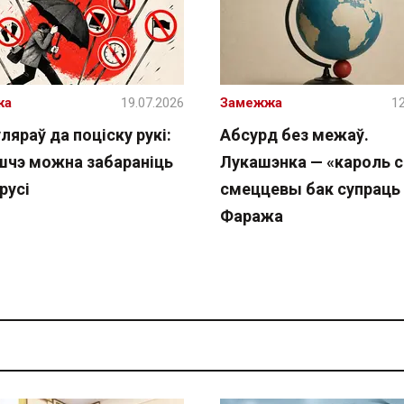
жа
19.07.2026
Замежжа
12
ляраў да поціску рукі:
Абсурд без межаў.
шчэ можна забараніць
Лукашэнка — «кароль с
русі
смеццевы бак супраць
Фаража