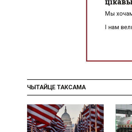
цікав
Мы хочам
І нам ве
ЧЫТАЙЦЕ ТАКСАМА