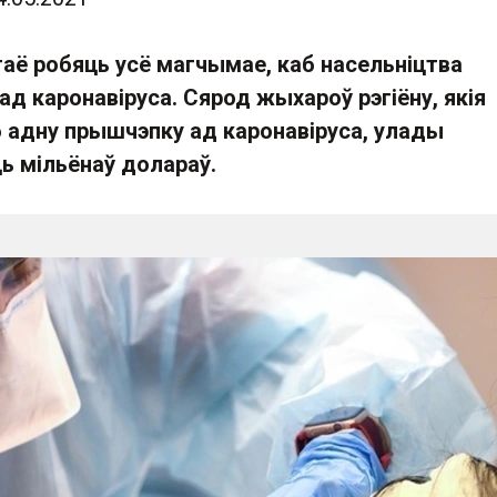
аё робяць усё магчымае, каб насельніцтва
д каронавіруса. Сярод жыхароў рэгіёну, якія
б адну прышчэпку ад каронавіруса, улады
ь мільёнаў долараў.