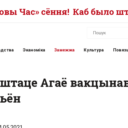
вы Час» сёння!
Каб было шт
адства
Эканоміка
Замежжа
Культура
Повязь
 штаце Агаё вакцына
льён
4.05.2021