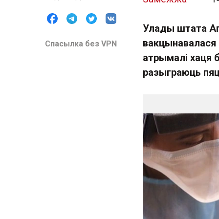
Улады штата Аг
вакцынавалася а
Спасылка без VPN
атрымалі хаця 
разыграюць пяц