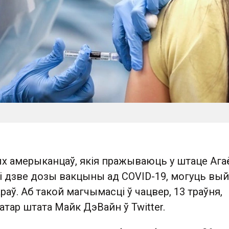
х амерыканцаў, якія пражываюць у штаце Агаё
ці дзве дозы вакцыны ад COVID-19, могуць вы
раў. Аб такой магчымасці ў чацвер, 13 траўня,
атар штата Майк ДэВайн ў Twitter.