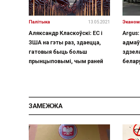
Палітыка
13.05.2021
Эканом
Аляксандр Класкоўскі: ЕС і
Argus:
ЗША на гэты раз, здаецца,
адмаў
гатовыя быць больш
здзела
прынцыповымі, чым раней
белар
ЗАМЕЖЖА