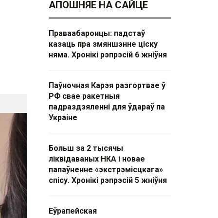
АПОШНЯЕ НА САЙЦЕ
Праваабаронцы: падстаў
казаць пра змяншэнне ціску
няма. Хронікі рэпрэсій 6 жніўня
Паўночная Карэя разгортвае ў
РФ свае ракетныя
падраздзяленні для ўдараў па
Украіне
Больш за 2 тысячы
ліквідаваных НКА і новае
папаўненне «экстрэмісцкага»
спісу. Хронікі рэпрэсій 5 жніўня
Еўрапейская