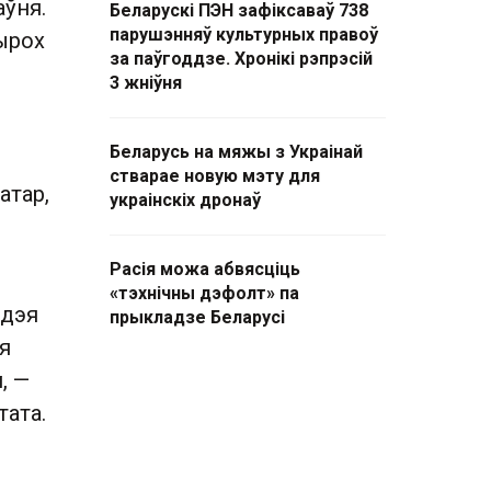
аўня.
Беларускі ПЭН зафіксаваў 738
парушэнняў культурных правоў
ырох
за паўгоддзе. Хронікі рэпрэсій
3 жніўня
Беларусь на мяжы з Украінай
стварае новую мэту для
атар,
украінскіх дронаў
Расія можа абвясціць
«тэхнічны дэфолт» па
ідэя
прыкладзе Беларусі
я
, —
тата.