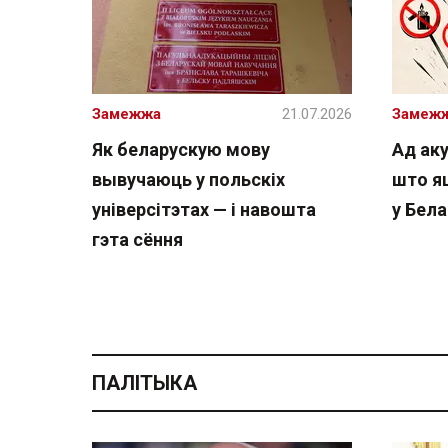
Замежжа
21.07.2026
Замеж
Як беларускую мову
Ад аку
вывучаюць у польскіх
што я
універсітэтах — і навошта
у Бела
гэта сёння
ПАЛІТЫКА