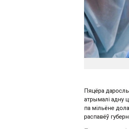
Пяцёра дарослы
атрымалі адну 
па мільёне дола
распавёў губерн