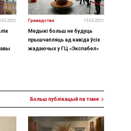
.05.2021
Грамадства
15.05.2021
алік
Медыкі больш не будуць
прышчапляць ад кавіда ўсіх
жавы
жадаючых у ГЦ «Экспабел»
Больш публікацый па тэме