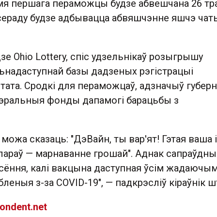
імя першага пераможцы будзе абвешчана 26 тр
ераду будзе адбывацца абвяшчэнне яшчэ чат
е Ohio Lottery, спіс удзельнікаў розыгрышу
льнадаступнай базы дадзеных рэгістрацыі
ата. Сродкі для пераможцаў, адзначыў губерн
эральныя фонды дапамогі барацьбы з
 можа сказаць: "ДэВайн, ты вар'ят! Гэтая ваша 
лараў — марнаванне грошай". Аднак сапраўдны
сёння, калі вакцына даступная ўсім жадаючым
бленыя з-за COVID-19", — падкрэсліў кіраўнік ш
ondent.net