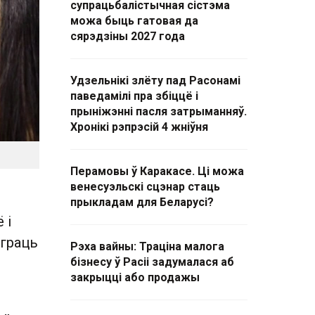
супрацьбалістычная сістэма
можа быць гатовая да
сярэдзіны 2027 года
Удзельнікі злёту пад Расонамі
паведамілі пра збіццё і
прыніжэнні пасля затрыманняў.
Хронікі рэпрэсій 4 жніўня
Перамовы ў Каракасе. Ці можа
венесуэльскі сцэнар стаць
прыкладам для Беларусі?
 і
йграць
Рэха вайны: Траціна малога
бізнесу ў Расіі задумалася аб
закрыцці або продажы