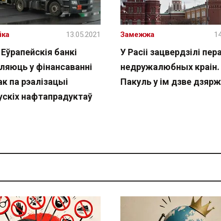
іка
13.05.2021
Замежжа
14
 Еўрапейскія банкі
У Расіі зацвердзілі пер
ляюць у фінансаванні
недружалюбных краін.
к па рэалізацыі
Пакуль у ім дзве дзяр
ускіх нафтапрадуктаў