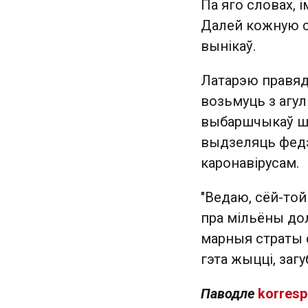
Па яго словах, 
Далей кожную с
вынікаў.
Латарэю правядз
возьмуць з агу
выбаршчыкаў шт
выдзеляць фед
каронавірусам.
"Ведаю, сёй-той
пра мільёны до
марныя страты 
гэта жыцці, загу
Паводле
korresp