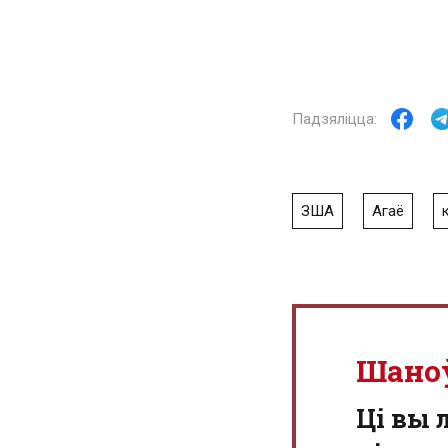
ЗША
Агаё
Шано
Ці вы 