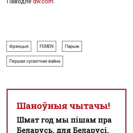
Паводле
dw.com
Францыя
FEMEN
Парыж
Першая сусветная вайна
Шаноўныя чытачы!
Шмат год мы пішам пра
Беларусь, для Беларусі,