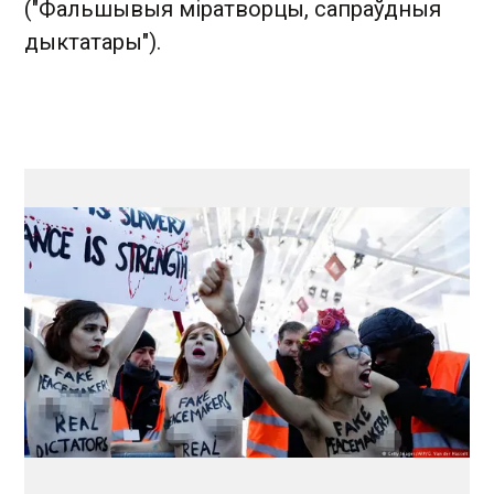
("Фальшывыя міратворцы, сапраўдныя
дыктатары").