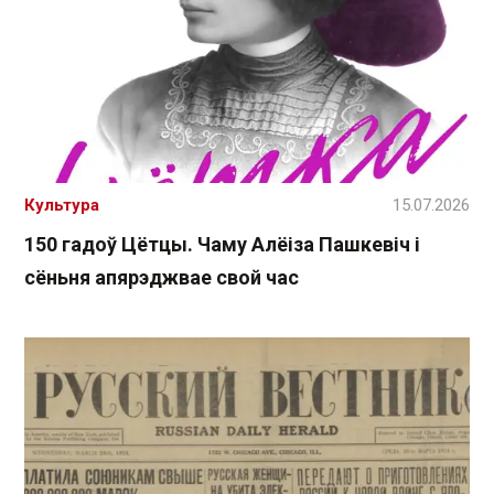
Культура
15.07.2026
150 гадоў Цётцы. Чаму Алёіза Пашкевіч і
сёньня апярэджвае свой час