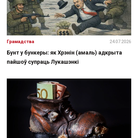
Грамадства
24.07.2026
Бунт у бункеры: як Хрэнін (амаль) адкрыта
пайшоў супраць Лукашэнкі