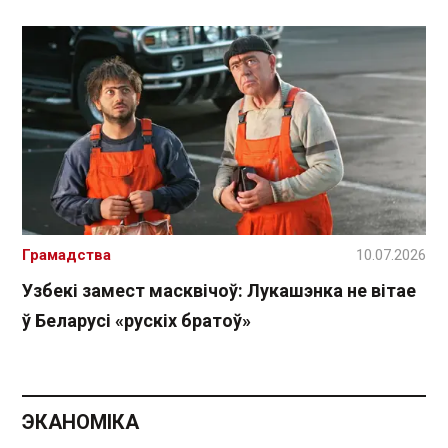
Грамадства
10.07.2026
Узбекі замест масквічоў: Лукашэнка не вітае
ў Беларусі «рускіх братоў»
ЭКАНОМІКА