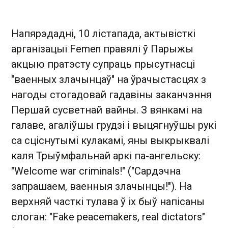
Напярэдадні, 10 лістапада, актывісткі
арганізацыі Femen правялі ў Парыжы
акцыю пратэсту супраць прысутнасці
"ваенных злачынцаў" на ўрачыстасцях з
нагоды стогадовай гадавіны заканчэння
Першай сусветнай вайны. З вянкамі на
галаве, агаліўшы грудзі і выцягнуўшы рукі
са сціснутымі кулакамі, яны выкрыквалі
каля Трыўмфальнай аркі па-ангельску:
"Welcome war criminals!" ("Сардэчна
запрашаем, ваенныя злачынцы!"). На
верхняй часткі тулава ў іх быў напісаны
слоган: "Fake peacemakers, real dictators"