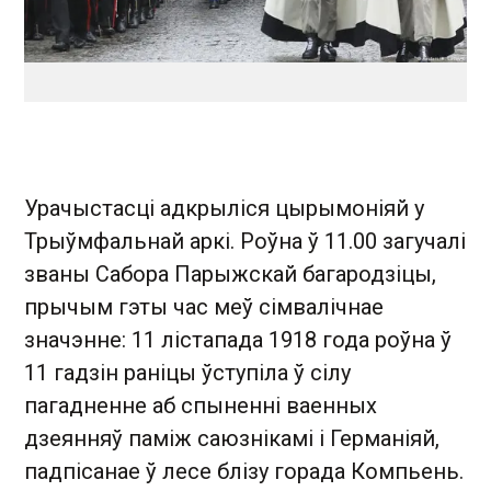
Урачыстасці адкрыліся цырымоніяй у
Трыўмфальнай аркі. Роўна ў 11.00 загучалі
званы Сабора Парыжскай багародзіцы,
прычым гэты час меў сімвалічнае
значэнне: 11 лістапада 1918 года роўна ў
11 гадзін раніцы ўступіла ў сілу
пагадненне аб спыненні ваенных
дзеянняў паміж саюзнікамі і Германіяй,
падпісанае ў лесе блізу горада Компьень.