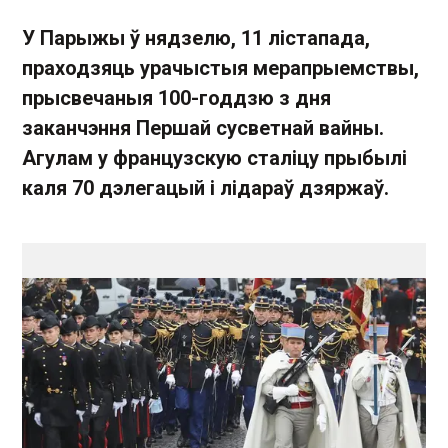
У Парыжы ў нядзелю, 11 лістапада,
праходзяць урачыстыя мерапрыемствы,
прысвечаныя 100-годдзю з дня
заканчэння Першай сусветнай вайны.
Агулам у французскую сталіцу прыбылі
каля 70 дэлегацый і лідараў дзяржаў.