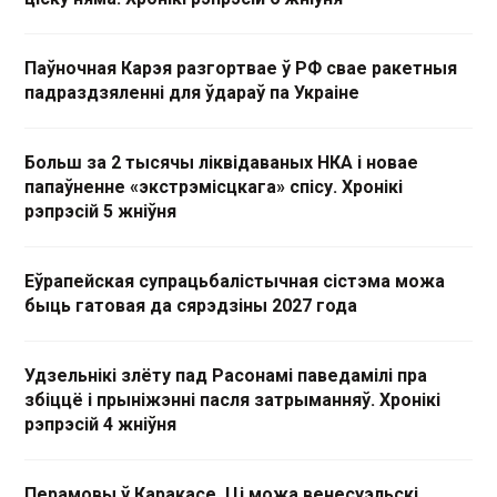
Паўночная Карэя разгортвае ў РФ свае ракетныя
падраздзяленні для ўдараў па Украіне
Больш за 2 тысячы ліквідаваных НКА і новае
папаўненне «экстрэмісцкага» спісу. Хронікі
рэпрэсій 5 жніўня
Еўрапейская супрацьбалістычная сістэма можа
быць гатовая да сярэдзіны 2027 года
Удзельнікі злёту пад Расонамі паведамілі пра
збіццё і прыніжэнні пасля затрыманняў. Хронікі
рэпрэсій 4 жніўня
Перамовы ў Каракасе. Ці можа венесуэльскі