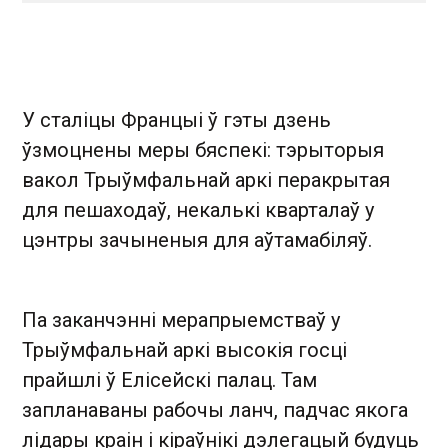
У сталіцы Францыі ў гэты дзень
ўзмоцнены меры бяспекі: тэрыторыя
вакол Трыўмфальнай аркі перакрытая
для пешаходаў, некалькі кварталаў у
цэнтры зачыненыя для аўтамабіляў.
Па заканчэнні мерапрыемстваў у
Трыўмфальнай аркі высокія госці
прайшлі ў Елісейскі палац. Там
запланаваны рабочы ланч, падчас якога
лідары краін і кіраўнікі дэлегацый будуць