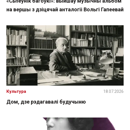
«Сьпеўнік багоўкі»: выйшаў музычны альбом
на вершы з дзіцячай анталогіі Вольгі Гапеевай
Культура
18.07.2026
Дом, дзе рэдагавалі будучыню