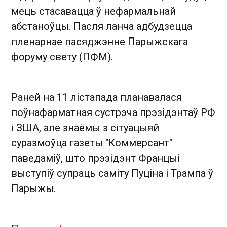
мець стасавацца ў нефармальнай
абстаноўцы. Пасля ланча адбудзецца
пленарнае пасяджэнне Парыжскага
форуму свету (ПФМ).
Раней на 11 лістапада планавалася
поўнафарматная сустрэча прэзідэнтаў РФ
і ЗША, але знаёмы з сітуацыяй
суразмоўца газеты "Коммерсант"
паведаміў, што прэзідэнт Францыі
выступіў супраць саміту Пуціна і Трампа ў
Парыжы.