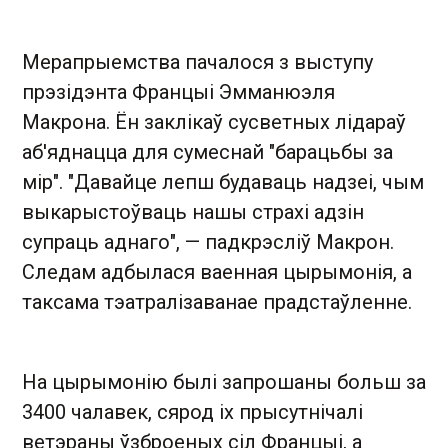
Мерапрыемства пачалося з выступу
прэзідэнта Францыі Эмманюэля
Макрона. Ён заклікаў сусветных лідараў
аб'яднацца для сумеснай "барацьбы за
мір". "Давайце лепш будаваць надзеі, чым
выкарыстоўваць нашы страхі адзін
супраць аднаго", — падкрэсліў Макрон.
Следам адбылася ваенная цырымонія, а
таксама тэатралізаванае прадстаўленне.
На цырымонію былі запрошаны больш за
3400 чалавек, сярод іх прысутнічалі
ветэраны ўзброеных сіл Францыі, а