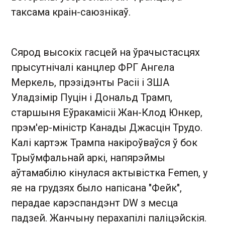
таксама краін-саюзнікаў.
Сярод высокіх гасцей на ўрачыстасцях
прысутнічалі канцлер ФРГ Ангела
Меркель, прэзідэнты Расіі і ЗША
Уладзімір Пуцін і Дональд Трамп,
старшыня Еўракамісіі Жан-Клод Юнкер,
прэм'ер-міністр Канады Джасцін Трудо.
Калі картэж Трампа накіроўваўся ў бок
Трыўмфальнай аркі, напярэймы
аўтамабілю кінулася актывістка Femen, у
яе на грудзях было напісана "Фейк",
перадае карэспандэнт DW з месца
падзей. Жанчыну перахапілі паліцэйскія.