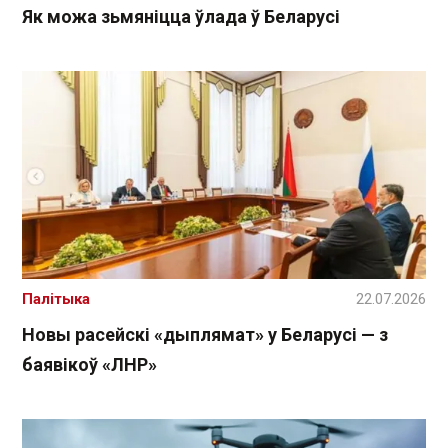
Як можа зьмяніцца ўлада ў Беларусі
Палітыка
22.07.2026
Новы расейскі «дыплямат» у Беларусі — з
баявікоў «ЛНР»