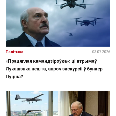
Палітыка
03.07.2026
«Працяглая камандзіроўка»: ці атрымаў
Лукашэнка нешта, апроч экскурсіі ў бункер
Пуціна?