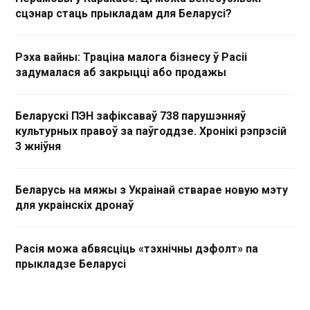
сцэнар стаць прыкладам для Беларусі?
Рэха вайны: Траціна малога бізнесу ў Расіі
задумалася аб закрыцці або продажы
Беларускі ПЭН зафіксаваў 738 парушэнняў
культурных правоў за паўгоддзе. Хронікі рэпрэсій
3 жніўня
Беларусь на мяжы з Украінай стварае новую мэту
для украінскіх дронаў
Расія можа абвясціць «тэхнічны дэфолт» па
прыкладзе Беларусі