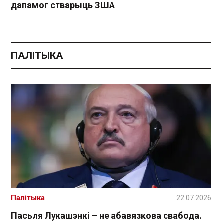
дапамог стварыць ЗША
ПАЛІТЫКА
Палітыка
22.07.2026
Пасьля Лукашэнкі – не абавязкова свабода.