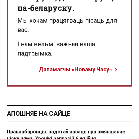
па-беларуску.
Мы хочам працягваць пісаць для
вас.
І нам вельмі важная ваша
падтрымка.
Дапамагчы «Новаму Часу»
АПОШНЯЕ НА САЙЦЕ
Праваабаронцы: падстаў казаць пра змяншэнне
ціску няма. Хронікі рэпрэсій 6 жніўня