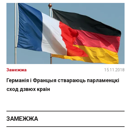
Замежжа
15.11.2018
Германія і Францыя ствараюць парламенцкі
сход дзвюх краін
ЗАМЕЖЖА