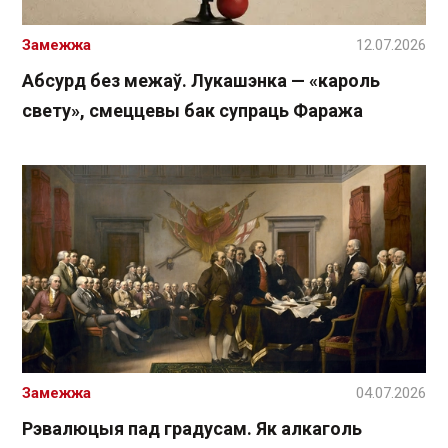
Замежжа
12.07.2026
Абсурд без межаў. Лукашэнка — «кароль
свету», смеццевы бак супраць Фаража
Замежжа
04.07.2026
Рэвалюцыя пад градусам. Як алкаголь