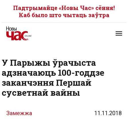
Падтрымайце «Новы Час» сёння!
Каб было што чытаць заўтра
У Парыжы ўрачыста
адзначаюць 100-годдзе
заканчэння Першай
сусветнай вайны
Замежжа
11.11.2018