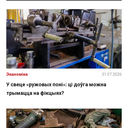
Эканоміка
31.07.2026
У свеце «ружовых поні»: ці доўга можна
трымацца на фікцыях?