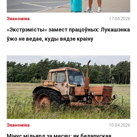
Эканоміка
17.04.2026
«Экстрэмісты» замест працоўных: Лукашэнка
ўжо не ведае, куды вядзе краіну
Эканоміка
10.04.2026
Мінус мільярд за месяц: як беларуская