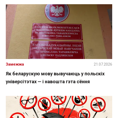
Замежжа
21.07.2026
Як беларускую мову вывучаюць у польскіх
універсітэтах — і навошта гэта сёння