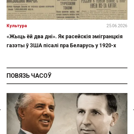
Культура
25.06.2026
«Жыць ёй два дні». Як расейскія эмігранцкія
газэты ў ЗША пісалі пра Беларусь у 1920-х
ПОВЯЗЬ ЧАСОЎ
Спасылка без VPN