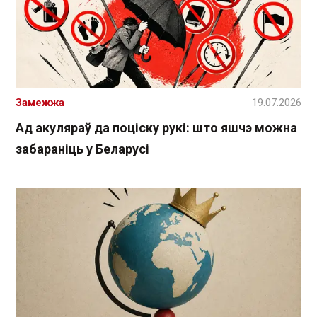
Замежжа
19.07.2026
Ад акуляраў да поціску рукі: што яшчэ можна
забараніць у Беларусі