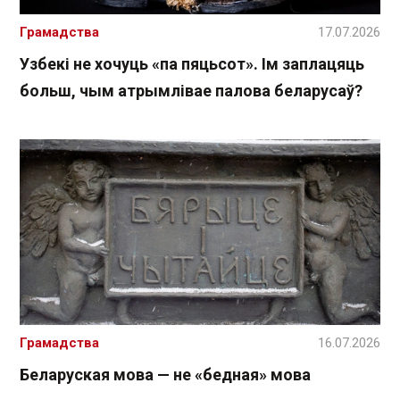
Грамадства
17.07.2026
Узбекі не хочуць «па пяцьсот». Ім заплацяць
больш, чым атрымлівае палова беларусаў?
Грамадства
16.07.2026
Беларуская мова — не «бедная» мова