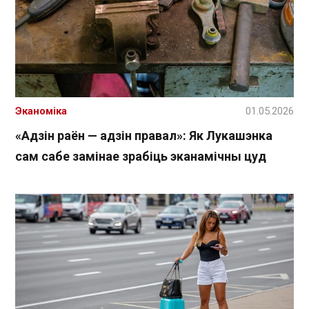
Эканоміка
01.05.2026
«Адзін раён — адзін правал»: Як Лукашэнка
сам сабе замінае зрабіць эканамічны цуд