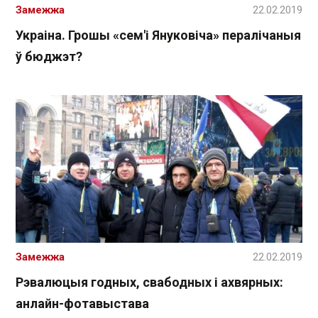
Замежжа
22.02.2019
Украіна. Грошы «сем'і Януковіча» пералічаныя
ў бюджэт?
Замежжа
22.02.2019
Рэвалюцыя годных, свабодных і ахвярных:
анлайн-фотавыстава