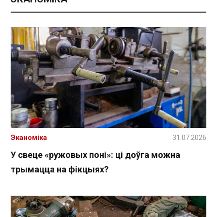
Эканоміка
31.07.2026
У свеце «ружовых поні»: ці доўга можна
трымацца на фікцыях?