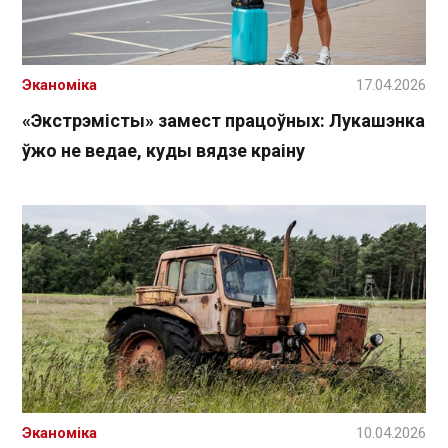
Эканоміка
17.04.2026
«Экстрэмісты» замест працоўных: Лукашэнка
ўжо не ведае, куды вядзе краіну
Эканоміка
10.04.2026