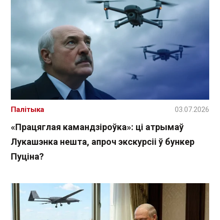
Палітыка
03.07.2026
«Працяглая камандзіроўка»: ці атрымаў
Лукашэнка нешта, апроч экскурсіі ў бункер
Пуціна?