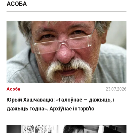
АСОБА
Асоба
23.07.2026
Юрый Хашчавацкі: «Галоўнае — дажыць, і
дажыць годна». Архіўнае інтэрв'ю
Спасылка без VPN