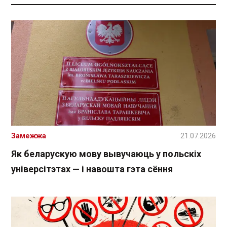
Замежжа
21.07.2026
Як беларускую мову вывучаюць у польскіх
універсітэтах — і навошта гэта сёння