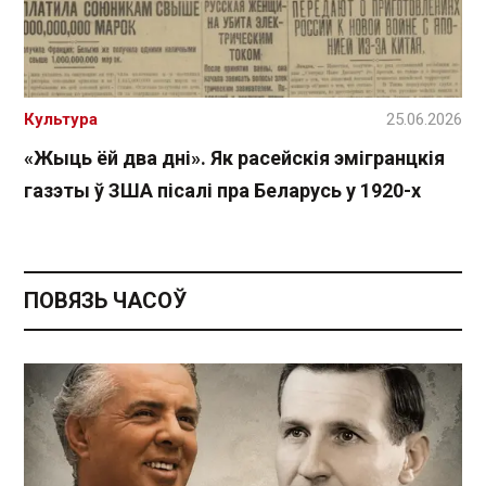
Культура
25.06.2026
«Жыць ёй два дні». Як расейскія эмігранцкія
газэты ў ЗША пісалі пра Беларусь у 1920-х
ПОВЯЗЬ ЧАСОЎ