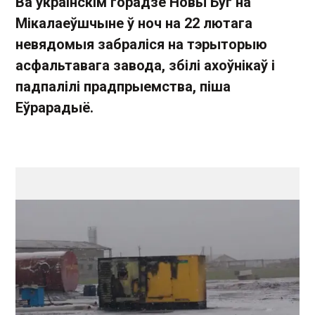
Ва ўкраінскім горадзе Новы Буг на
Мікалаеўшчыне ў ноч на 22 лютага
невядомыя забраліся на тэрыторыю
асфальтавага завода, збілі ахоўнікаў і
падпалілі прадпрыемства, піша
Еўрарадыё.