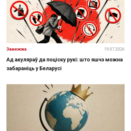
Замежжа
19.07.2026
Ад акуляраў да поціску рукі: што яшчэ можна
забараніць у Беларусі