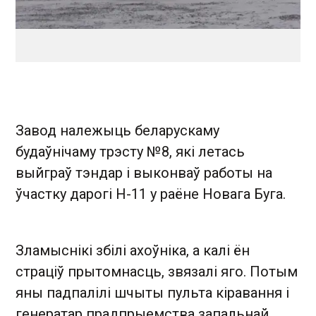
Завод належыць беларускаму
будаўнічаму трэсту №8, які летась
выйграў тэндар і выконваў работы на
ўчастку дарогі Н-11 у раёне Новага Буга.
Зламыснікі збілі ахоўніка, а калі ён
страціў прытомнасць, звязалі яго. Потым
яны падпалілі шчыты пульта кіравання і
генератар прадпрыемства запальнай