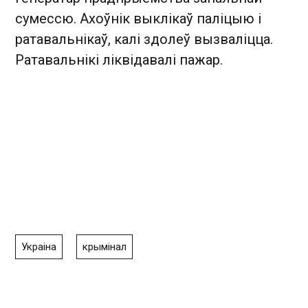
сумессю. Ахоўнік выклікаў паліцыю і
ратавальнікаў, калі здолеў вызваліцца.
Ратавальнікі ліквідавалі пажар.
Украіна
крымінал