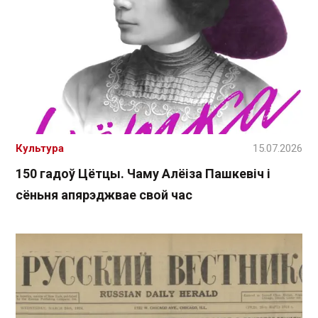
Культура
15.07.2026
150 гадоў Цётцы. Чаму Алёіза Пашкевіч і
сёньня апярэджвае свой час