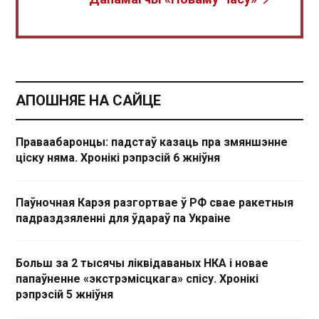
АПОШНЯЕ НА САЙЦЕ
Праваабаронцы: падстаў казаць пра змяншэнне
ціску няма. Хронікі рэпрэсій 6 жніўня
Паўночная Карэя разгортвае ў РФ свае ракетныя
падраздзяленні для ўдараў па Украіне
Больш за 2 тысячы ліквідаваных НКА і новае
папаўненне «экстрэмісцкага» спісу. Хронікі
рэпрэсій 5 жніўня