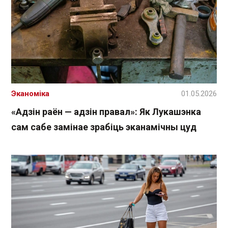
Эканоміка
01.05.2026
«Адзін раён — адзін правал»: Як Лукашэнка
сам сабе замінае зрабіць эканамічны цуд