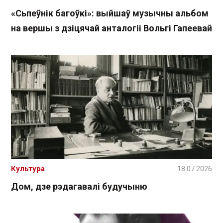
«Сьпеўнік багоўкі»: выйшаў музычны альбом
на вершы з дзіцячай анталогіі Вольгі Гапеевай
Культура
18.07.2026
Дом, дзе рэдагавалі будучыню