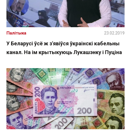
Палітыка
23.02.2019
У Беларусі ўсё ж з'явіўся ўкраінскі кабельны
канал. На ім крытыкуюць Лукашэнку і Пуціна