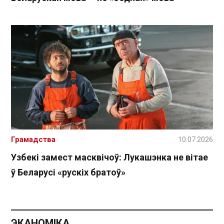
Грамадства
10.07.2026
Узбекі замест масквічоў: Лукашэнка не вітае
ў Беларусі «рускіх братоў»
ЭКАНОМІКА