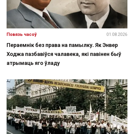
Повязь часоў
01.08.2026
Пераемнік без права на памылку. Як Энвер
Ходжа пазбавіўся чалавека, які павінен быў
атрымаць яго ўладу