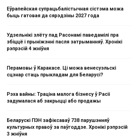
Еўрапейская супрацьбалістычная сістэма можа
быць гатовая да сярэдзіны 2027 года
Удзельнікі злёту пад Расонамі паведамілі пра
збіццё і прыніжэнні пасля затрыманняў. Хронікі
рэпрэсій 4 жніўня
Перамовы ў Каракасе. Ці можа венесуэльскі
сцэнар стаць прыкладам для Беларусі?
Рэха вайны: Траціна малога бізнесу ў Расіі
задумалася аб закрыцці або продажы
Беларускі ПЭН зафіксаваў 738 парушэнняў
культурных правоў за паўгоддзе. Хронікі рэпрэсій
3 жніўня