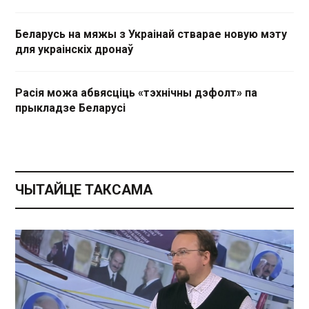
Беларусь на мяжы з Украінай стварае новую мэту
для украінскіх дронаў
Расія можа абвясціць «тэхнічны дэфолт» па
прыкладзе Беларусі
ЧЫТАЙЦЕ ТАКСАМА