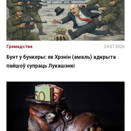
Грамадства
24.07.2026
Бунт у бункеры: як Хрэнін (амаль) адкрыта
пайшоў супраць Лукашэнкі