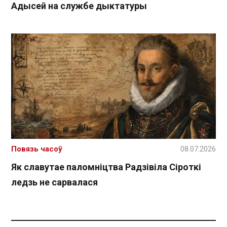
Адысей на службе дыктатуры
Повязь часоў
08.07.2026
Як славутае паломніцтва Радзівіла Сіроткі
ледзь не сарвалася