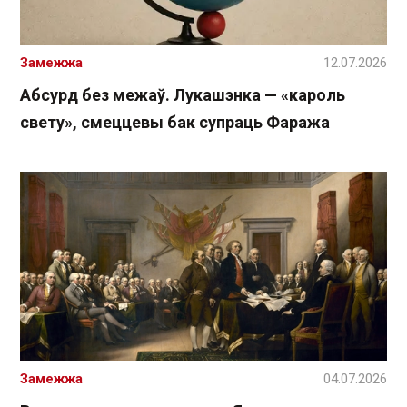
Замежжа
12.07.2026
Абсурд без межаў. Лукашэнка — «кароль
свету», смеццевы бак супраць Фаража
Замежжа
04.07.2026