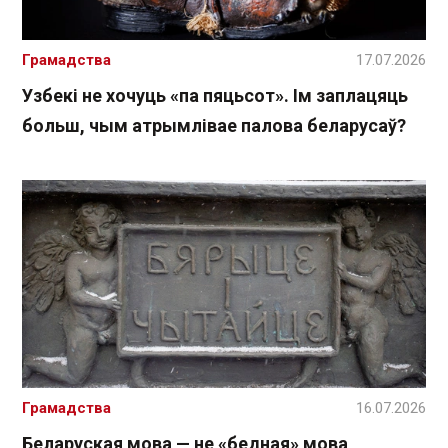
Грамадства
17.07.2026
Узбекі не хочуць «па пяцьсот». Ім заплацяць
больш, чым атрымлівае палова беларусаў?
Грамадства
16.07.2026
Беларуская мова — не «бедная» мова