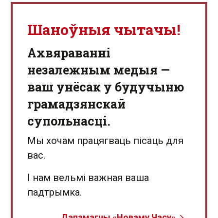
Шаноўныя чытачы!
Aхвяраванні
незалежным медыя —
ваш унёсак у будучыню
грамадзянскай
супольнасці.
Мы хочам працягваць пісаць для
вас.
І нам вельмі важная ваша
падтрымка.
Дапамагчы «Новаму Часу»