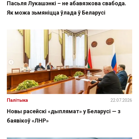
Пасьля Лукашэнкі – не абавязкова свабода.
Як можа зьмяніцца ўлада ў Беларусі
Палітыка
22.07.2026
Новы расейскі «дыплямат» у Беларусі — з
баявікоў «ЛНР»