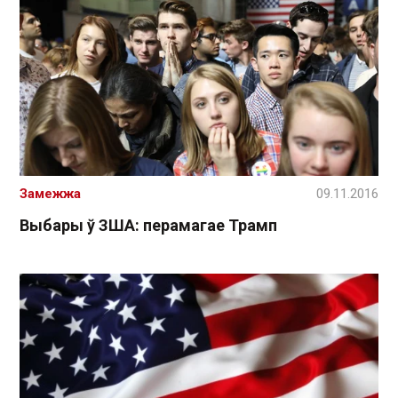
Замежжа
09.11.2016
Выбары ў ЗША: перамагае Трамп