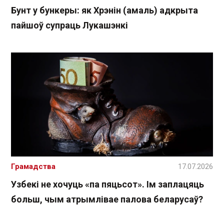
Бунт у бункеры: як Хрэнін (амаль) адкрыта
пайшоў супраць Лукашэнкі
Грамадства
17.07.2026
Узбекі не хочуць «па пяцьсот». Ім заплацяць
больш, чым атрымлівае палова беларусаў?