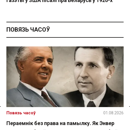
газэты ў ЗША пісалі пра Беларусь у 1920-х
ПОВЯЗЬ ЧАСОЎ
Спасылка без VPN
Повязь часоў
01.08.2026
Пераемнік без права на памылку. Як Энвер