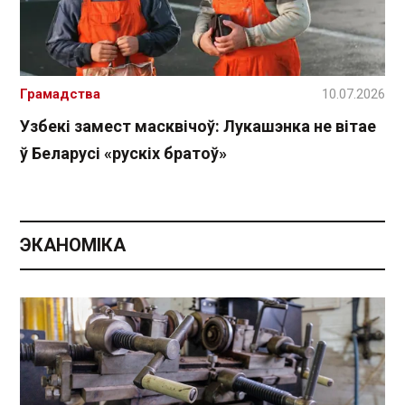
Грамадства
10.07.2026
Узбекі замест масквічоў: Лукашэнка не вітае
ў Беларусі «рускіх братоў»
ЭКАНОМІКА