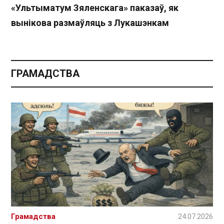
«Ультыматум Зяленскага» паказаў, як
вынікова размаўляць з Лукашэнкам
ГРАМАДСТВА
Грамадства
24.07.2026