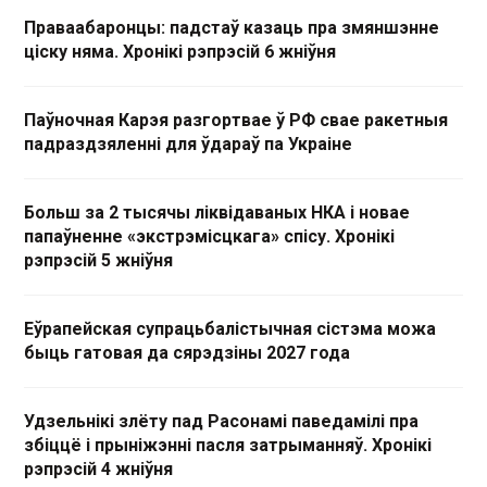
Праваабаронцы: падстаў казаць пра змяншэнне
ціску няма. Хронікі рэпрэсій 6 жніўня
Паўночная Карэя разгортвае ў РФ свае ракетныя
падраздзяленні для ўдараў па Украіне
Больш за 2 тысячы ліквідаваных НКА і новае
папаўненне «экстрэмісцкага» спісу. Хронікі
рэпрэсій 5 жніўня
Еўрапейская супрацьбалістычная сістэма можа
быць гатовая да сярэдзіны 2027 года
Удзельнікі злёту пад Расонамі паведамілі пра
збіццё і прыніжэнні пасля затрыманняў. Хронікі
рэпрэсій 4 жніўня