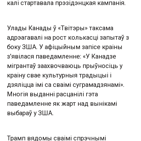
калі стартавала прэзідэнцкая кампанія.
Улады Канады ў «Твітэры» таксама
адрэагавалі на рост колькасці запытаў з
боку ЗША. У афіцыйным запісе краіны
з'явілася паведамленне: «У Канадзе
мігрантаў заахвочваюць прыўносіць у
краіну свае культурныя традыцыі і
дзяліцца імі са сваімі суграмадзянамі».
Многія выданні расцанілі гэта
паведамленне як жарт над вынікамі
выбараў у ЗША.
Трамп вядомы сваімі спрэчнымі