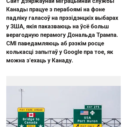
Сайт дзяржаўнай міграцыйнай службы
Канады працуе з перабоямі на фоне
падліку галасоў на прэзідэнцкіх выбарах
у ЗША, якія паказваюць на ўсё больш
верагодную перамогу Дональда Трампа.
СМІ паведамляюць аб рэзкім росце
колькасці запытаў у Google пра тое, як
можна з'ехаць у Канаду.