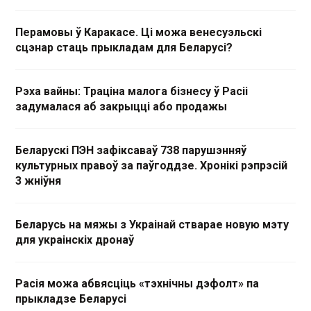
Перамовы ў Каракасе. Ці можа венесуэльскі
сцэнар стаць прыкладам для Беларусі?
Рэха вайны: Траціна малога бізнесу ў Расіі
задумалася аб закрыцці або продажы
Беларускі ПЭН зафіксаваў 738 парушэнняў
культурных правоў за паўгоддзе. Хронікі рэпрэсій
3 жніўня
Беларусь на мяжы з Украінай стварае новую мэту
для украінскіх дронаў
Расія можа абвясціць «тэхнічны дэфолт» па
прыкладзе Беларусі