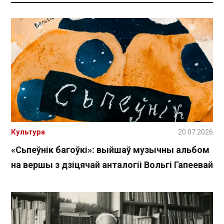
Культура
20.07.2026
«Сьпеўнік багоўкі»: выйшаў музычны альбом
на вершы з дзіцячай анталогіі Вольгі Гапеевай