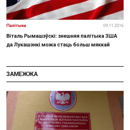
Палітыка
09.11.2016
Віталь Рымашэўскі: знешняя палітыка ЗША
да Лукашэнкі можа стаць больш мяккай
ЗАМЕЖЖА