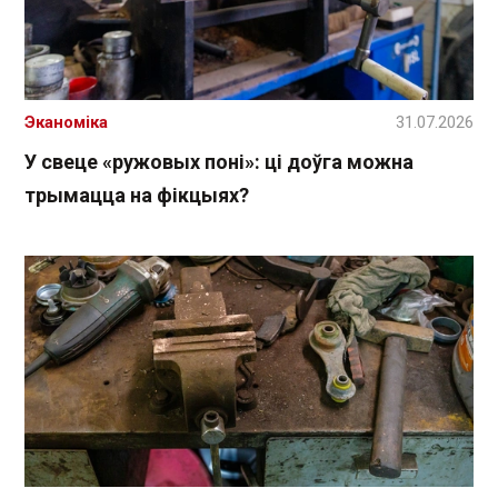
Эканоміка
31.07.2026
У свеце «ружовых поні»: ці доўга можна
трымацца на фікцыях?