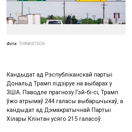
Фота:
THINKSTOCK
Кандыдат ад Рэспубліканскай партыі
Дональд Трамп лідзіруе на выбарах у
ЗША. Паводле прагнозу Гэй-бі-сі, Трамп
ўжо атрымаў 244 галасы выбаршчыкаў, а
кандыдат ад Дэмакратычнай Партыі
Хілары Клінтан усяго 215 галасоў.