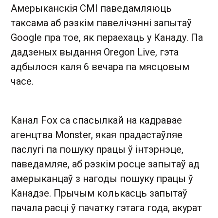
Амерыканскія СМІ паведамляюць
таксама аб рэзкім павелічэнні запытаў
Google пра тое, як пераехаць у Канаду. Па
дадзеных выдання Oregon Live, гэта
адбылося каля 6 вечара па мясцовым
часе.
Канал Fox са спасылкай на кадравае
агенцтва Monster , якая прадастаўляе
паслугі па пошуку працы ў інтэрнэце,
паведамляе, аб рэзкім росце запытаў ад
амерыканцаў з нагоды пошуку працы ў
Канадзе. Прычым колькасць запытаў
пачала расці ў пачатку гэтага года, акурат