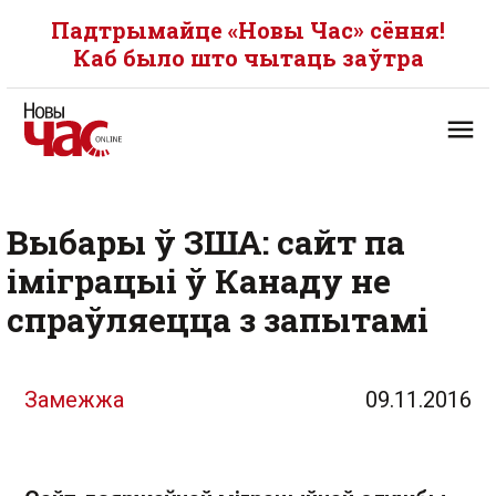
Падтрымайце «Новы Час» сёння!
Каб было што чытаць заўтра
Выбары ў ЗША: сайт па
іміграцыі ў Канаду не
спраўляецца з запытамі
Замежжа
09.11.2016