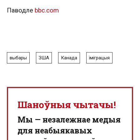
Паводле
bbc.com
выбары
ЗША
Канада
іміграцыя
Шаноўныя чытачы!
Мы — незалежнае медыя
для неабыякавых