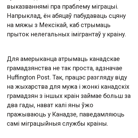
выказваннямі пра праблему міграцыі.
Напрыклад, ён абяцаў пабудаваць сцяну
на мяжы з Мексікай, каб стрымаць
прыток нелегальных імігрантаў у краіну.
Для амерыканца атрымаць канадскае
грамадзянства не так проста, адзначае
Huffington Post. Так, працэс разгляду віду
на жыхарства для мужа і жонкі канадскіх
грамадзян з іншых краін займае больш за
два гады, нават калі яны ўжо
пражываюць у Канадзе, паведамляюць
самі міграцыйныя службы краіны.