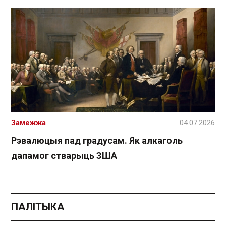
Замежжа
04.07.2026
Рэвалюцыя пад градусам. Як алкаголь
дапамог стварыць ЗША
ПАЛІТЫКА