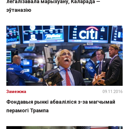
легалізавала марыхуану, Каларада —
эўтаназію
Замежжа
09.11.2016
Фондавыя рынкі абваліліся з-за магчымай
перамогі Трампа