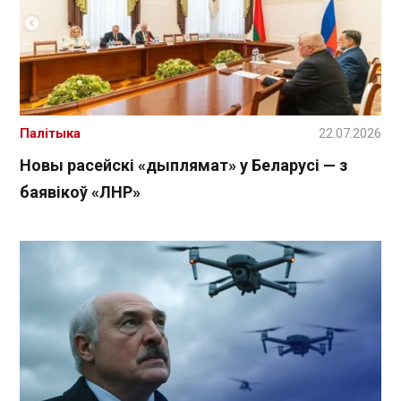
Палітыка
22.07.2026
Новы расейскі «дыплямат» у Беларусі — з
баявікоў «ЛНР»