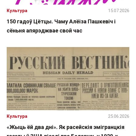
Культура
15.07.2026
150 гадоў Цётцы. Чаму Алёіза Пашкевіч і
сёньня апярэджвае свой час
Культура
25.06.2026
«Жыць ёй два дні». Як расейскія эмігранцкія