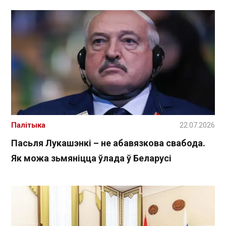
Палітыка
22.07.2026
Пасьля Лукашэнкі – не абавязкова свабода.
Як можа зьмяніцца ўлада ў Беларусі