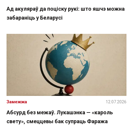
Ад акуляраў да поціску рукі: што яшчэ можна
забараніць у Беларусі
Замежжа
12.07.2026
Абсурд без межаў. Лукашэнка — «кароль
свету», смеццевы бак супраць Фаража