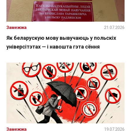
Замежжа
21.07.2026
Як беларускую мову вывучаюць у польскіх
універсітэтах — і навошта гэта сёння
Замежжа
19.07.2026