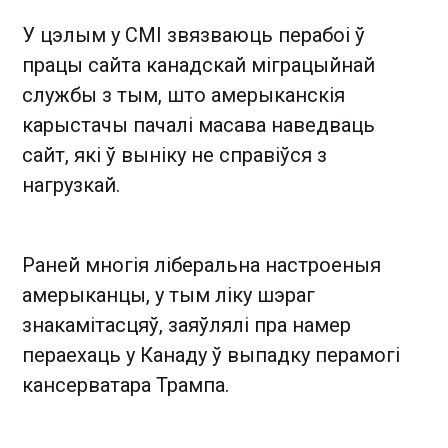
У цэлым у СМІ звязваюць перабоі ў
працы сайта канадскай міграцыйнай
службы з тым, што амерыканскія
карыстачы пачалі масава наведваць
сайт, які ў выніку не справіўся з
нагрузкай.
Раней многія ліберальна настроеныя
амерыканцы, у тым ліку шэраг
знакамітасцяў, заяўлялі пра намер
пераехаць у Канаду ў выпадку перамогі
кансерватара Трампа.