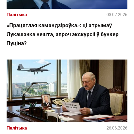
Палітыка
03.07.2026
«Працяглая камандзіроўка»: ці атрымаў
Лукашэнка нешта, апроч экскурсіі ў бункер
Пуціна?
Палітыка
26.06.2026