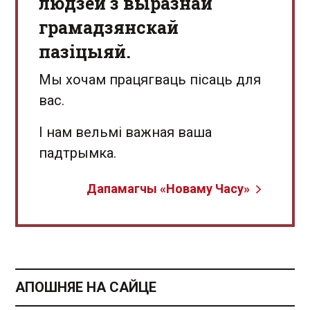
людзей з выразнай
грамадзянскай
пазіцыяй.
Мы хочам працягваць пісаць для
вас.
І нам вельмі важная ваша
падтрымка.
Дапамагчы «Новаму Часу»
АПОШНЯЕ НА САЙЦЕ