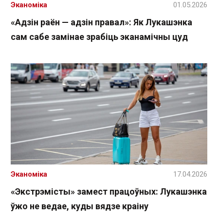
Эканоміка
01.05.2026
«Адзін раён — адзін правал»: Як Лукашэнка
сам сабе замінае зрабіць эканамічны цуд
Эканоміка
17.04.2026
«Экстрэмісты» замест працоўных: Лукашэнка
ўжо не ведае, куды вядзе краіну