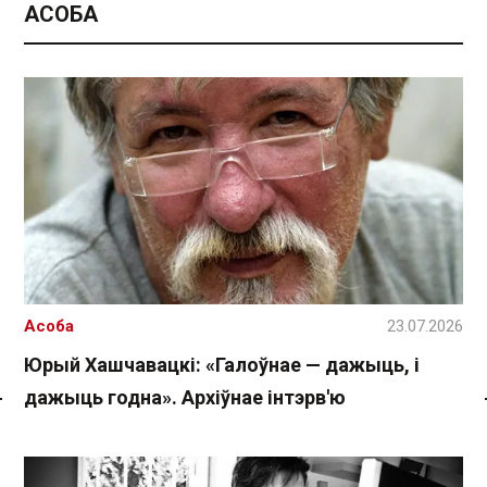
АСОБА
Асоба
23.07.2026
Юрый Хашчавацкі: «Галоўнае — дажыць, і
дажыць годна». Архіўнае інтэрв'ю
Спасылка без VPN