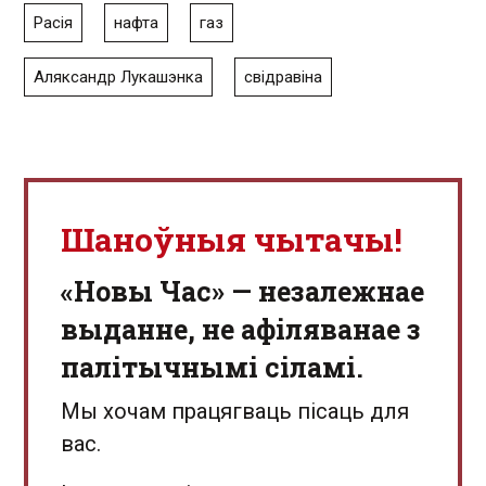
Расія
нафта
газ
Аляксандр Лукашэнка
свідравіна
Шаноўныя чытачы!
«Новы Час» — незалежнае
выданне, не афіляванае з
палітычнымі сіламі.
Мы хочам працягваць пісаць для
вас.