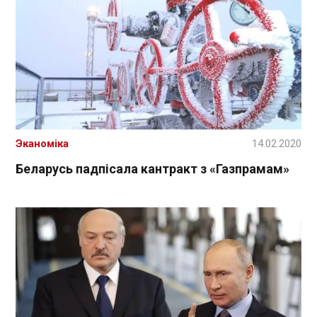
Эканоміка
14.02.2020
Беларусь падпісала кантракт з «Газпрамам»