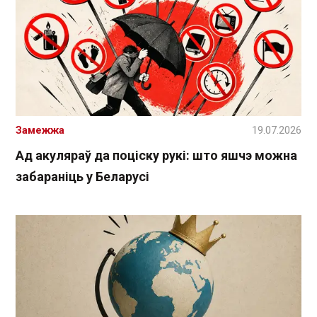
Замежжа
19.07.2026
Ад акуляраў да поціску рукі: што яшчэ можна
забараніць у Беларусі