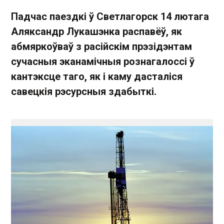
Падчас паездкі ў Светлагорск 14 лютага
Аляксандр Лукашэнка распавёў, як
абмяркоўваў з расійскім прэзідэнтам
сучасныя эканамічныя рознагалоссі ў
кантэксце таго, як і каму дасталіся
савецкія рэсурсныя здабыткі.