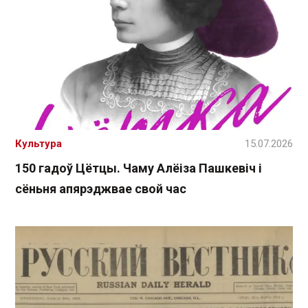
Культура
15.07.2026
150 гадоў Цётцы. Чаму Алёіза Пашкевіч і
сёньня апярэджвае свой час