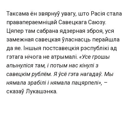
Таксама ён звярнуў увагу, што Расія стала
правапераемніцай Савецкага Саюзу.
Цяпер там сабрана ядзерная зброя, уся
замежная савецкая ўласнасць перайшла
да яе. Іншыя постсавецкія рэспублікі ад
гэтага нічога не атрымалі.
«Усе грошы
апынуліся там, і потым нас кінулі з
савецкім рублём. Я ўсё гэта нагадаў. Мы
нямала зрабілі і нямала пацярпелі»,
–
сказаў Лукашэнка.