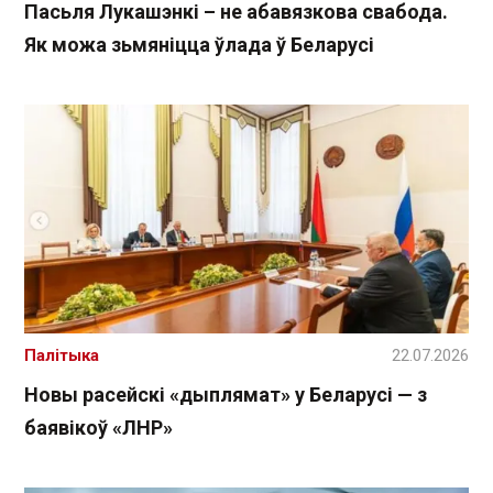
Пасьля Лукашэнкі – не абавязкова свабода.
Як можа зьмяніцца ўлада ў Беларусі
Палітыка
22.07.2026
Новы расейскі «дыплямат» у Беларусі — з
баявікоў «ЛНР»