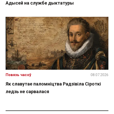
Адысей на службе дыктатуры
Повязь часоў
08.07.2026
Як славутае паломніцтва Радзівіла Сіроткі
ледзь не сарвалася