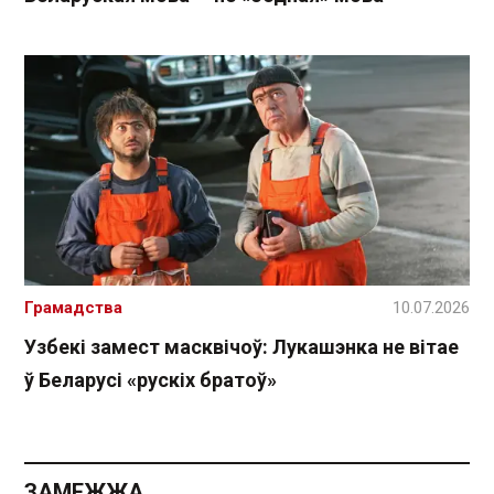
Грамадства
10.07.2026
Узбекі замест масквічоў: Лукашэнка не вітае
ў Беларусі «рускіх братоў»
ЗАМЕЖЖА