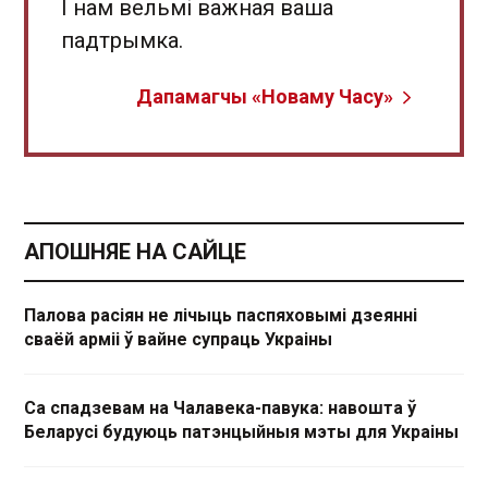
І нам вельмі важная ваша
падтрымка.
Дапамагчы «Новаму Часу»
АПОШНЯЕ НА САЙЦЕ
Палова расіян не лічыць паспяховымі дзеянні
сваёй арміі ў вайне супраць Украіны
Са спадзевам на Чалавека-павука: навошта ў
Беларусі будуюць патэнцыйныя мэты для Украіны