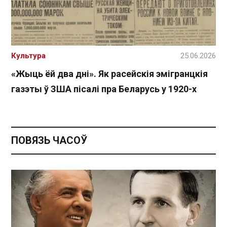
Культура
25.06.2026
«Жыць ёй два дні». Як расейскія эмігранцкія
газэты ў ЗША пісалі пра Беларусь у 1920-х
ПОВЯЗЬ ЧАСОЎ