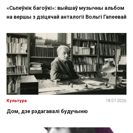
«Сьпеўнік багоўкі»: выйшаў музычны альбом
на вершы з дзіцячай анталогіі Вольгі Гапеевай
Культура
18.07.2026
Дом, дзе рэдагавалі будучыню