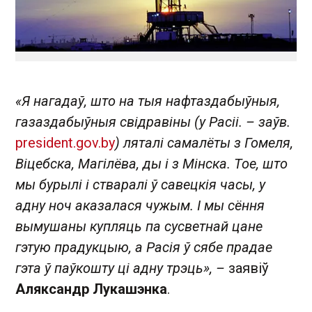
«Я нагадаў, што на тыя нафтаздабыўныя,
газаздабыўныя свідравіны (у Расіі. – заўв.
president.gov.by
) ляталі самалёты з Гомеля,
Віцебска, Магілёва, ды і з Мінска. Тое, што
мы бурылі і стваралі ў савецкія часы, у
адну ноч аказалася чужым. І мы сёння
вымушаны купляць па сусветнай цане
гэтую прадукцыю, а Расія ў сябе прадае
гэта ў паўкошту ці адну трэць», –
заявіў
Аляксандр Лукашэнка
.