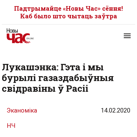
Падтрымайце «Новы Час» сёння!
Каб было што чытаць заўтра
Лукашэнка: Гэта і мы
бурылі газаздабыўныя
свідравіны ў Расіі
Эканоміка
14.02.2020
НЧ