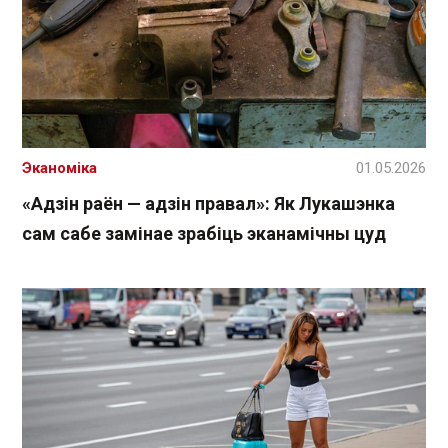
Эканоміка
01.05.2026
«Адзін раён — адзін правал»: Як Лукашэнка
сам сабе замінае зрабіць эканамічны цуд