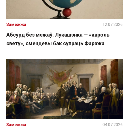
Замежжа
12.07.2026
Абсурд без межаў. Лукашэнка — «кароль
свету», смеццевы бак супраць Фаража
Замежжа
04.07.2026