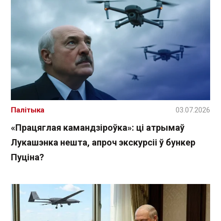
Палітыка
03.07.2026
«Працяглая камандзіроўка»: ці атрымаў
Лукашэнка нешта, апроч экскурсіі ў бункер
Пуціна?