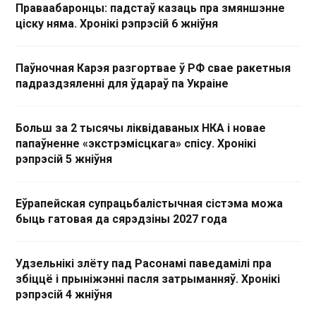
Праваабаронцы: падстаў казаць пра змяншэнне
ціску няма. Хронікі рэпрэсій 6 жніўня
Паўночная Карэя разгортвае ў РФ свае ракетныя
падраздзяленні для ўдараў па Украіне
Больш за 2 тысячы ліквідаваных НКА і новае
папаўненне «экстрэмісцкага» спісу. Хронікі
рэпрэсій 5 жніўня
Еўрапейская супрацьбалістычная сістэма можа
быць гатовая да сярэдзіны 2027 года
Удзельнікі злёту пад Расонамі паведамілі пра
збіццё і прыніжэнні пасля затрыманняў. Хронікі
рэпрэсій 4 жніўня