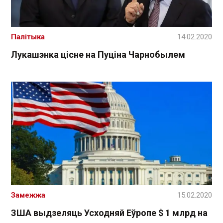
Палітыка
14.02.2020
Лукашэнка цісне на Пуціна Чарнобылем
Замежжа
15.02.2020
ЗША выдзеляць Усходняй Еўропе $ 1 млрд на