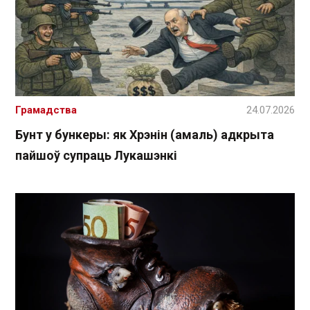
Грамадства
24.07.2026
Бунт у бункеры: як Хрэнін (амаль) адкрыта
пайшоў супраць Лукашэнкі