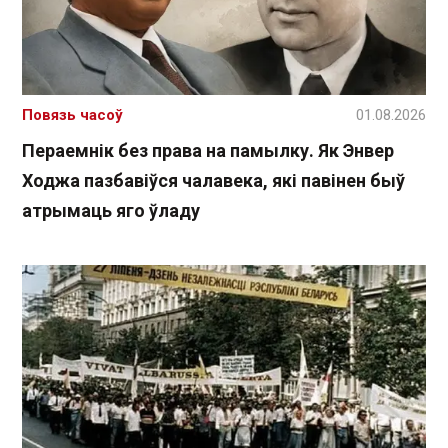
Повязь часоў
01.08.2026
Пераемнік без права на памылку. Як Энвер
Ходжа пазбавіўся чалавека, які павінен быў
атрымаць яго ўладу