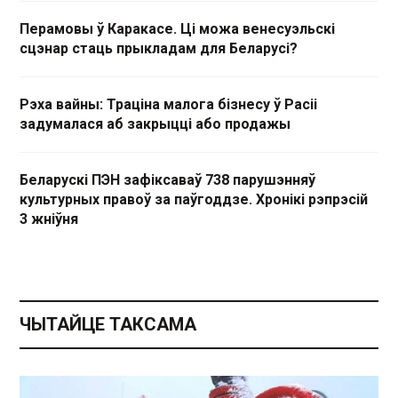
Перамовы ў Каракасе. Ці можа венесуэльскі
сцэнар стаць прыкладам для Беларусі?
Рэха вайны: Траціна малога бізнесу ў Расіі
задумалася аб закрыцці або продажы
Беларускі ПЭН зафіксаваў 738 парушэнняў
культурных правоў за паўгоддзе. Хронікі рэпрэсій
3 жніўня
ЧЫТАЙЦЕ ТАКСАМА