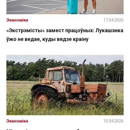
Эканоміка
17.04.2026
«Экстрэмісты» замест працоўных: Лукашэнка
ўжо не ведае, куды вядзе краіну
Эканоміка
10.04.2026