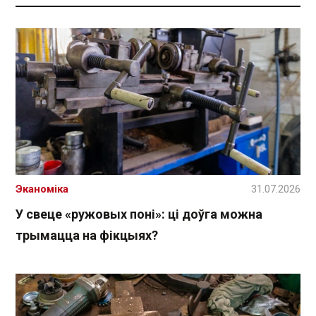
Эканоміка
31.07.2026
У свеце «ружовых поні»: ці доўга можна
трымацца на фікцыях?