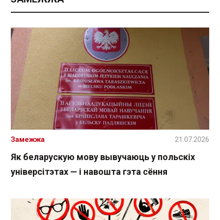
Замежжа
21.07.2026
Як беларускую мову вывучаюць у польскіх
універсітэтах — і навошта гэта сёння