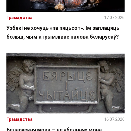
Грамадства
17.07.2026
Узбекі не хочуць «па пяцьсот». Ім заплацяць
больш, чым атрымлівае палова беларусаў?
Грамадства
16.07.2026
Беларуская мова — не «бедная» мова