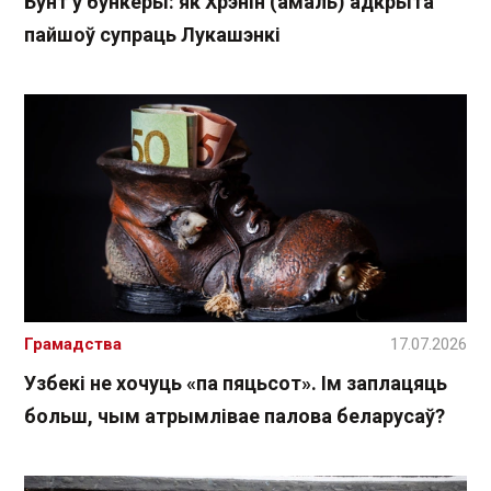
Бунт у бункеры: як Хрэнін (амаль) адкрыта
пайшоў супраць Лукашэнкі
Грамадства
17.07.2026
Узбекі не хочуць «па пяцьсот». Ім заплацяць
больш, чым атрымлівае палова беларусаў?