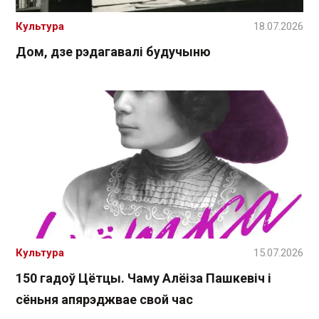
Культура
18.07.2026
Дом, дзе рэдагавалі будучыню
Культура
15.07.2026
150 гадоў Цётцы. Чаму Алёіза Пашкевіч і
сёньня апярэджвае свой час