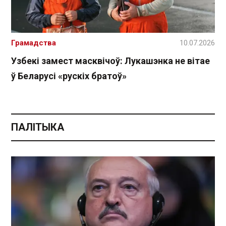
Грамадства
10.07.2026
Узбекі замест масквічоў: Лукашэнка не вітае
ў Беларусі «рускіх братоў»
ПАЛІТЫКА