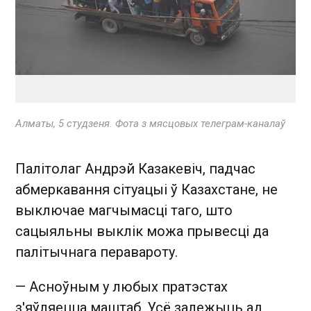
Алматы, 5 студзеня. Фота з мясцовых телеграм-каналаў
Палітолаг Андрэй Казакевіч, падчас
абмеркавання сітуацыі ў Казахстане, не
выключае магчымасці таго, што
сацыяльны выклік можа прывесці да
палітычнага перавароту.
— Асноўным у любых пратэстах
з'яўляецца маштаб. Усё залежыць ад