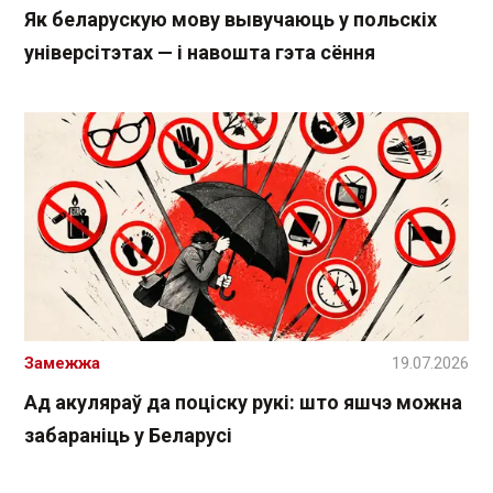
Як беларускую мову вывучаюць у польскіх
універсітэтах — і навошта гэта сёння
Замежжа
19.07.2026
Ад акуляраў да поціску рукі: што яшчэ можна
забараніць у Беларусі