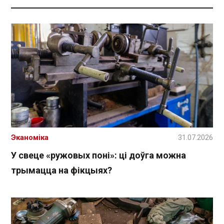
Эканоміка
31.07.2026
У свеце «ружовых поні»: ці доўга можна
трымацца на фікцыях?