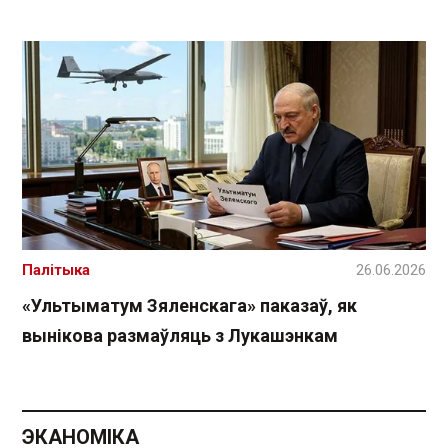
Палітыка
26.06.2026
«Ультыматум Зяленскага» паказаў, як
вынікова размаўляць з Лукашэнкам
ЭКАНОМІКА