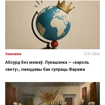
Замежжа
12.07.2026
Абсурд без межаў. Лукашэнка — «кароль
свету», смеццевы бак супраць Фаража