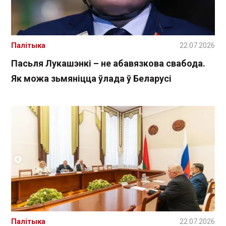
Палітыка
22.07.2026
Пасьля Лукашэнкі – не абавязкова свабода.
Як можа зьмяніцца ўлада ў Беларусі
Палітыка
22.07.2026