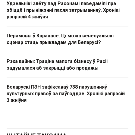
Удзельнікі злёту пад Расонамі паведамілі пра
збіццё і прыніжэнні пасля затрыманняў. Хронікі
рэпрэсій 4 жніўня
Перамовы ў Каракасе. Ці можа венесуэльскі
сцэнар стаць прыкладам для Беларусі?
Рэха вайны: Траціна малога бізнесу ў Расіі
задумалася аб закрыцці або продажы
Беларускі ПЭН зафіксаваў 738 парушэнняў
культурных правоў за паўгоддзе. Хронікі рэпрэсій
3 жніўня