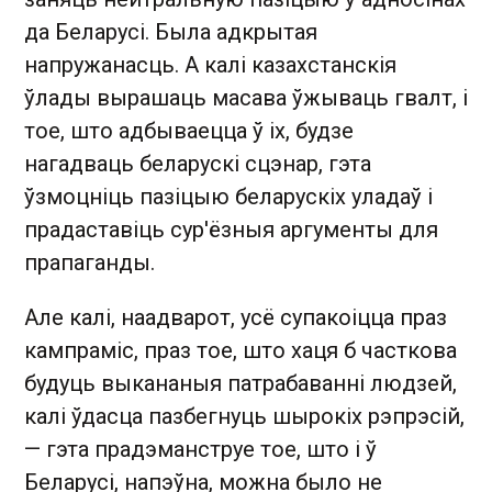
да Беларусі. Была адкрытая
напружанасць. А калі казахстанскія
ўлады вырашаць масава ўжываць гвалт, і
тое, што адбываецца ў іх, будзе
нагадваць беларускі сцэнар, гэта
ўзмоцніць пазіцыю беларускіх уладаў і
прадаставіць сур'ёзныя аргументы для
прапаганды.
Але калі, наадварот, усё супакоіцца праз
кампраміс, праз тое, што хаця б часткова
будуць выкананыя патрабаванні людзей,
калі ўдасца пазбегнуць шырокіх рэпрэсій,
— гэта прадэманструе тое, што і ў
Беларусі, напэўна, можна было не