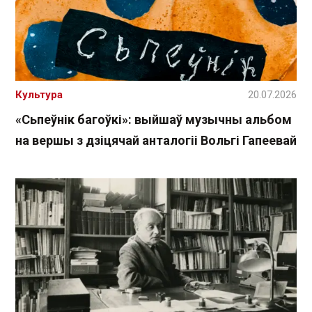
Культура
20.07.2026
«Сьпеўнік багоўкі»: выйшаў музычны альбом
на вершы з дзіцячай анталогіі Вольгі Гапеевай