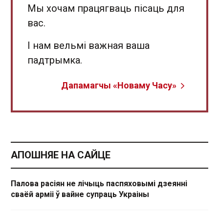
Мы хочам працягваць пісаць для
вас.
І нам вельмі важная ваша
падтрымка.
Дапамагчы «Новаму Часу»
АПОШНЯЕ НА САЙЦЕ
Палова расіян не лічыць паспяховымі дзеянні
сваёй арміі ў вайне супраць Украіны