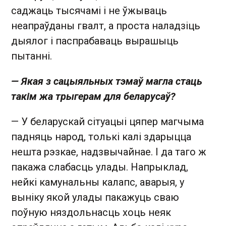
саджаць тысячамі і не ўжываць
неапраўданы гвалт, а проста наладзіць
дыялог і паспрабаваць вырашыць
пытанні.
— Якая з сацыяльных тэмаў магла стаць
такім жа трыгерам для беларусаў?
— У беларускай сітуацыі цяпер магчыма
падняць народ, толькі калі здарыцца
нешта рэзкае, надзвычайнае. І да таго ж
пакажа слабасць улады. Напрыклад,
нейкі камунальны калапс, аварыя, у
выніку якой улады пакажуць сваю
поўную няздольнасць хоць неяк