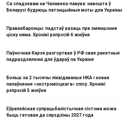
Са спадзевам на Чалавека-павука: навошта ў
Беларусі будуюць патэнцыйныя мэты для Украіны
Праваабаронцы: падстаў казаць пра змяншэнне
ціску няма. Хронікі рэпрэсій 6 жніўня
Паўночная Карэя разгортвае ў РФ свае ракетныя
падраздзяленні для ўдараў па Украіне
Больш за 2 тысячы ліквідаваных НКА і новае
папаўненне «экстрэмісцкага» спісу. Хронікі
рэпрэсій 5 жніўня
Еўрапейская супрацьбалістычная сістэма можа
быць гатовая да сярэдзіны 2027 года