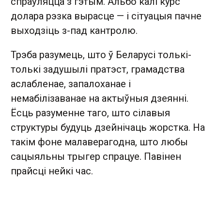
спраўляцца з гэтым. Альбо калі курс
долара рэзка вырасце — і сітуацыя пачне
выходзіць з-пад кантролю.
Трэба разумець, што ў Беларусі толькі-
толькі задушылі пратэст, грамадства
аслабленае, запалоханае і
немабілізаванае на актыўныя дзеянні.
Ёсць разуменне таго, што сілавыя
структуры будуць дзейнічаць жорстка. На
такім фоне малаверагодна, што любы
сацыяльны трыгер спрацуе. Павінен
прайсці нейкі час.