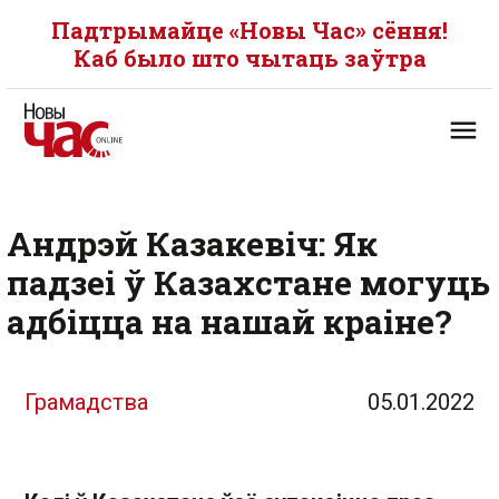
Падтрымайце «Новы Час» сёння!
Каб было што чытаць заўтра
Андрэй Казакевіч: Як
падзеі ў Казахстане могуць
адбіцца на нашай краіне?
Грамадства
05.01.2022