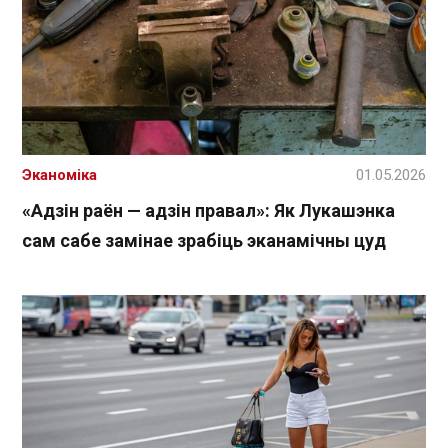
Эканоміка
01.05.2026
«Адзін раён — адзін правал»: Як Лукашэнка
сам сабе замінае зрабіць эканамічны цуд