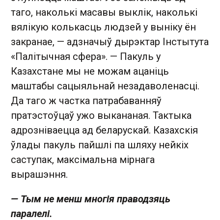
таго, наколькі масавы выклік, наколькі
вялікую колькасць людзей у выніку ён
закранае, — адзначыў дырэктар Інстытута
«Палітычная сфера». — Пакуль у
Казахстане мы не можам ацаніць
маштабы сацыяльнай незадаволенасці.
Да таго ж частка патрабаванняў
пратэстоўцаў ужо выкананая. Тактыка
адрозніваецца ад беларускай. Казахскія
ўлады пакуль пайшлі па шляху нейкіх
саступак, максімальна мірнага
вырашэння.
— Тым не менш многія праводзяць
паралелі.