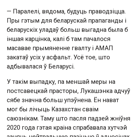
— Паралелі, вядома, будуць праводзіцца.
Пры гэтым для беларускай прапаганды і
беларускіх уладаў больш выгадна была б
іншая карцінка, калі б там пачалося
масавае прымяненне гвалту і АМАП
закатаў усіх у асфальт. Усё тое, што
адбывалася ў Беларусі.
У такім выпадку, па меншай меры на
постсавецкай прасторы, Лукашэнка адчуў
сябе значна больш упэўнена. Ён нават
мог бы лічыць Казахстан сваім
саюзнікам. Таму што пасля падзей жніўня
2020 года гэтая краіна спрабавала хутчэй
заняць нейтральную пазіцыю ў адносінах