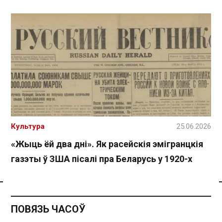
Культура
25.06.2026
«Жыць ёй два дні». Як расейскія эмігранцкія
газэты ў ЗША пісалі пра Беларусь у 1920-х
Спасылка без VPN
ПОВЯЗЬ ЧАСОЎ