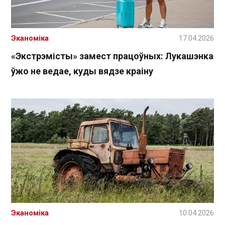
Эканоміка
17.04.2026
«Экстрэмісты» замест працоўных: Лукашэнка
ўжо не ведае, куды вядзе краіну
Эканоміка
10.04.2026