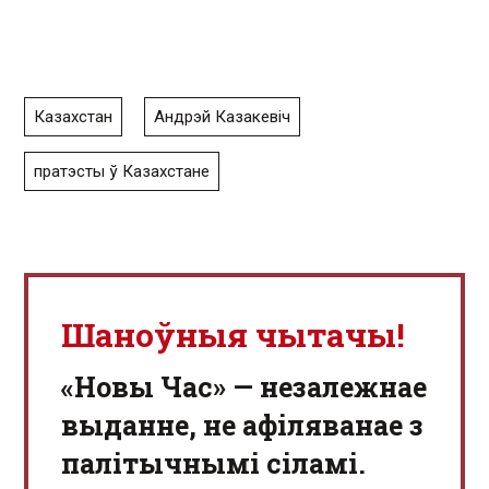
Казахстан
Андрэй Казакевіч
пратэсты ў Казахстане
Шаноўныя чытачы!
«Новы Час» — незалежнае
выданне, не афіляванае з
палітычнымі сіламі.