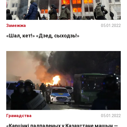
Замежжа
05.01.2022
«Шал, кет!» «Дзед, сыходзь!»
Грамадства
05.01.2022
«Карцінкі падпаленых у Казахстане машын —