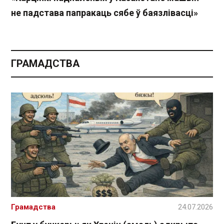
не падстава папракаць сябе ў баязлівасці»
ГРАМАДСТВА
Грамадства
24.07.2026