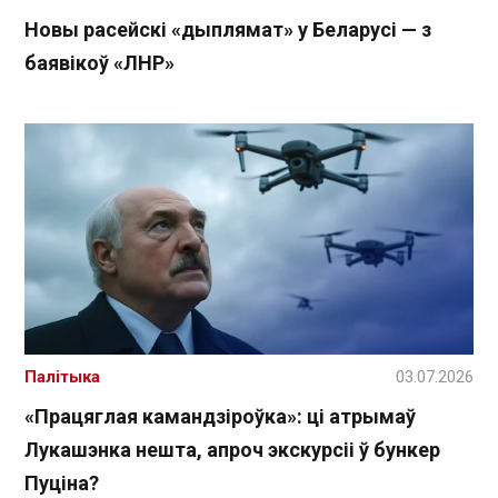
Новы расейскі «дыплямат» у Беларусі — з
баявікоў «ЛНР»
Палітыка
03.07.2026
«Працяглая камандзіроўка»: ці атрымаў
Лукашэнка нешта, апроч экскурсіі ў бункер
Пуціна?