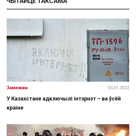
ЧЫТАЙЦЕ ТАКСАМА
Замежжа
05.01.2022
У Казахстане адключылі інтэрнэт – ва ўсёй
краіне