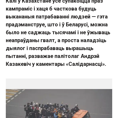
Калі ў Казахстане ўсё супакоіцца праз
кампраміс і хаця б часткова будуць
выкананыя патрабаванні людзей — гэта
прадэманструе, што і ў Беларусі, можна
было не саджаць тысячамі і не ўжываць
неапраўданы гвалт, а проста наладзіць
дыялог і паспрабаваць вырашыць
пытанні, разважае палітолаг Андрэй
Казакевіч у каментары «Салідарнасці».