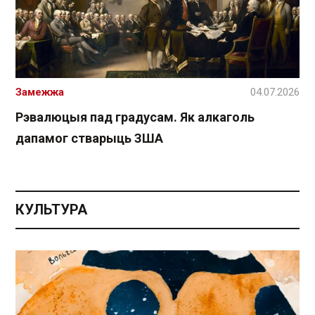
Замежжа
04.07.2026
Рэвалюцыя пад градусам. Як алкаголь
дапамог стварыць ЗША
КУЛЬТУРА