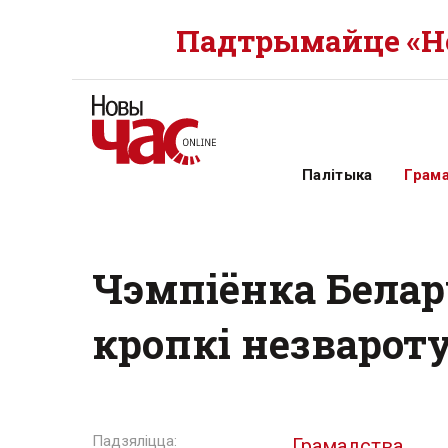
Падтрымайце «Но
Палітыка
Грам
Чэмпіёнка Белару
кропкі незварот
Грамадства