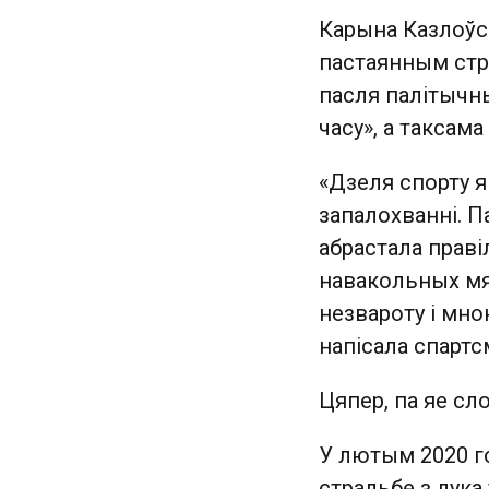
Карына Казлоўск
пастаянным стрэс
пасля палітычны
часу», а таксам
«Дзеля спорту я
запалохванні. П
абрастала праві
навакольных мя
незвароту і мно
напісала спартс
Цяпер, па яе сло
У лютым 2020 го
стральбе з лука