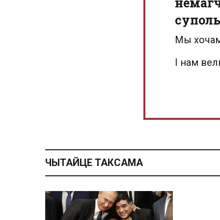
немагч
суполь
Мы хочам
І нам ве
ЧЫТАЙЦЕ ТАКСАМА