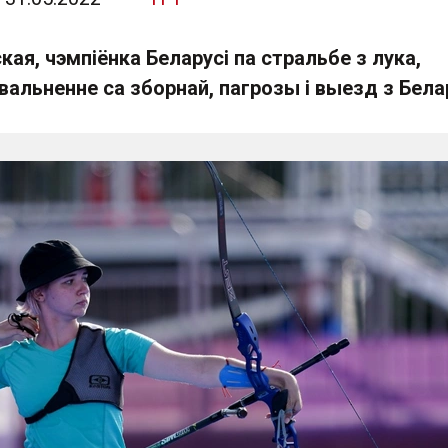
ая, чэмпіёнка Беларусі па стральбе з лука,
вальненне са зборнай, пагрозы і выезд з Белар