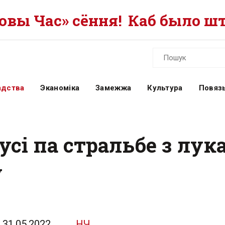
вы Час» сёння!
Каб было шт
адства
Эканоміка
Замежжа
Культура
Повязь
сі па стральбе з лука
у
31.05.2022
НЧ