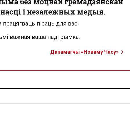
ыма без моцнай грамадзянскай
насці і незалежных медыя.
 працягваць пісаць для вас.
льмі важная ваша падтрымка.
Дапамагчы «Новаму Часу»