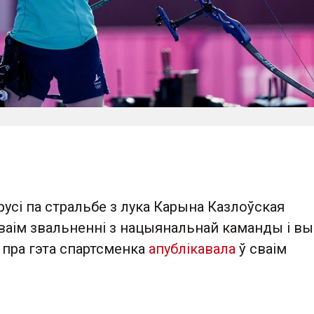
усі па стральбе з лука Карына Казлоўская
сваім звальненні з нацыянальнай каманды і в
т пра гэта спартсменка
апублікавала
ў сваім