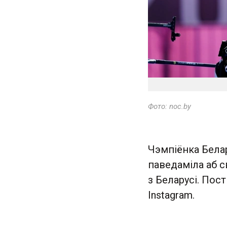
Фото: noc.by
Чэмпіёнка Белар
паведаміла аб 
з Беларусі. Пос
Instagram.