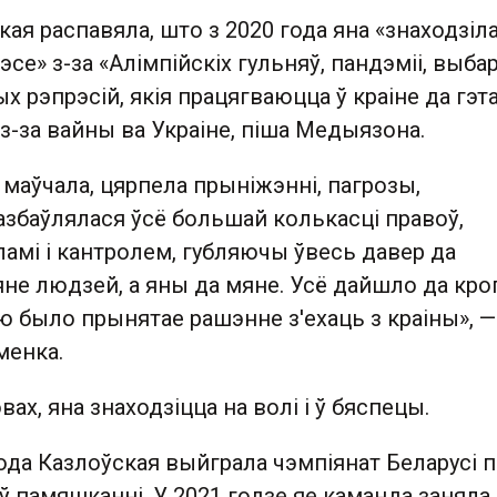
ая распавяла, што з 2020 года яна «знаходзіла
е» з-за «Алімпійскіх гульняў, пандэміі, выбара
х рэпрэсій, якія працягваюцца ў краіне да гэт
а з-за вайны ва Украіне, піша Медыязона.
 маўчала, цярпела прыніжэнні, пагрозы,
азбаўлялася ўсё большай колькасці правоў,
ламі і кантролем, губляючы ўвесь давер да
не людзей, а яны да мяне. Усё дайшло да кро
ю было прынятае рашэнне з'ехаць з краіны», —
менка.
вах, яна знаходзіцца на волі і ў бяспецы.
да Казлоўская выйграла чэмпіянат Беларусі п
 ў памяшканні. У 2021 годзе яе каманда заняла