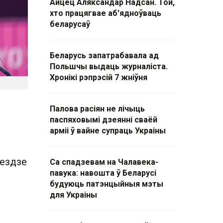
Айцец Аляксандар Надсан. Той,
хто працягвае аб'ядноўваць
беларусаў
Беларусь запатрабавала ад
Польшчы выдаць журналіста.
Хронікі рэпрэсій 7 жніўня
Палова расіян не лічыць
паспяховымі дзеянні сваёй
арміі ў вайне супраць Украіны
ыездзе
Са спадзевам на Чалавека-
павука: навошта ў Беларусі
будуюць патэнцыйныя мэты
для Украіны