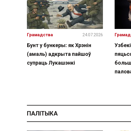
Грамадства
24.07.2026
Грамад
Бунт у бункеры: як Хрэнін
Узбекі
(амаль) адкрыта пайшоў
пяцьсо
супраць Лукашэнкі
больш
палов
ПАЛІТЫКА