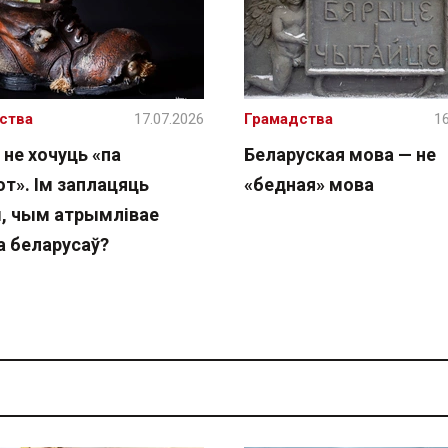
ства
17.07.2026
Грамадства
16
 не хочуць «па
Беларуская мова — не
т». Ім заплацяць
«бедная» мова
, чым атрымлівае
а беларусаў?