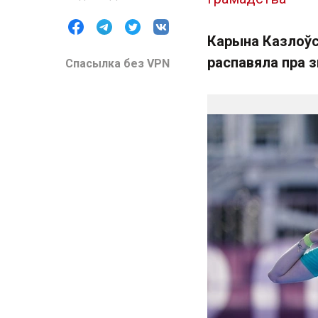
Карына Казлоўск
распавяла пра з
Спасылка без VPN