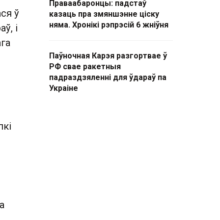
Праваабаронцы: падстаў
ся ў
казаць пра змяншэнне ціску
няма. Хронікі рэпрэсій 6 жніўня
ў, і
ага
Паўночная Карэя разгортвае ў
РФ свае ракетныя
падраздзяленні для ўдараў па
Украіне
пкі
а