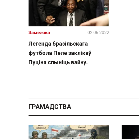
Замежжа
02.06.2022
Легенда бразільскага
футбола Пеле заклікаў
Пуціна спыніць вайну.
ГРАМАДСТВА