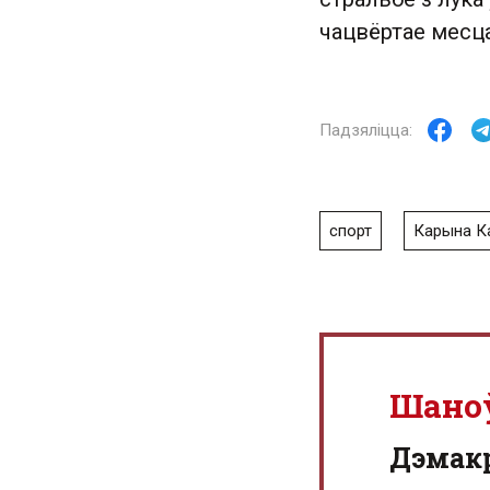
чацвёртае месца 
спорт
Карына К
Шано
Дэмак