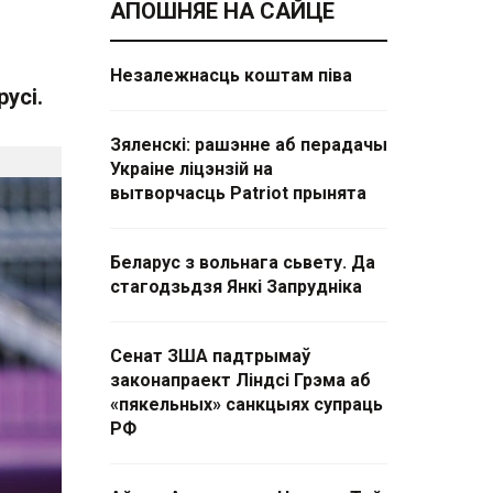
АПОШНЯЕ НА САЙЦЕ
Незалежнасць коштам піва
усі.
Зяленскі: рашэнне аб перадачы
Украіне ліцэнзій на
вытворчасць Patriot прынята
Беларус з вольнага сьвету. Да
стагодзьдзя Янкі Запрудніка
Сенат ЗША падтрымаў
законапраект Ліндсі Грэма аб
«пякельных» санкцыях супраць
РФ