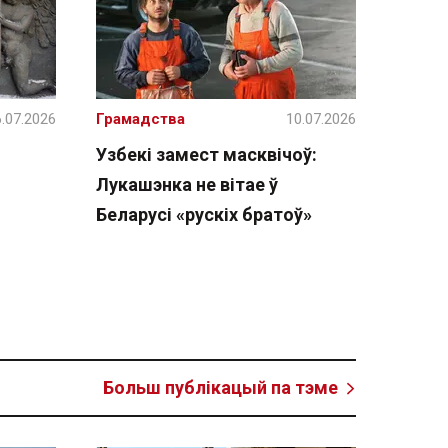
.07.2026
Грамадства
10.07.2026
Узбекі замест масквічоў:
Лукашэнка не вітае ў
Беларусі «рускіх братоў»
Больш публікацый па тэме