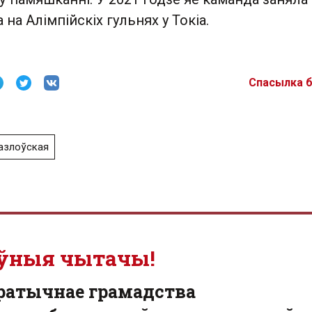
на Алімпійскіх гульнях у Токіа.
Спасылка 
азлоўская
ўныя чытачы!
ратычнае грамадства