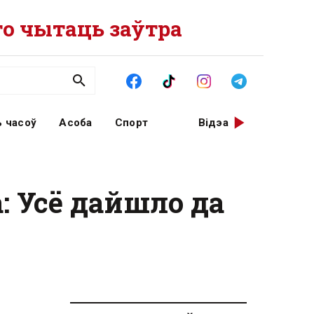
о чытаць заўтра
 часоў
Асоба
Спорт
Відэа
: Усё дайшло да