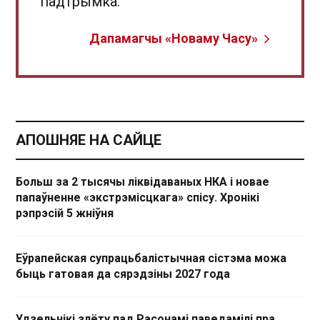
падтрымка.
Дапамагчы «Новаму Часу»
АПОШНЯЕ НА САЙЦЕ
Больш за 2 тысячы ліквідаваных НКА і новае
папаўненне «экстрэмісцкага» спісу. Хронікі
рэпрэсій 5 жніўня
Еўрапейская супрацьбалістычная сістэма можа
быць гатовая да сярэдзіны 2027 года
Удзельнікі злёту пад Расонамі паведамілі пра