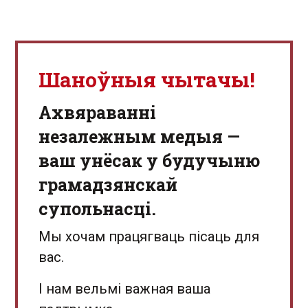
Шаноўныя чытачы!
Aхвяраванні
незалежным медыя —
ваш унёсак у будучыню
грамадзянскай
супольнасці.
Мы хочам працягваць пісаць для
вас.
І нам вельмі важная ваша