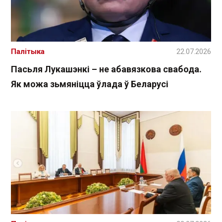
Палітыка
22.07.2026
Пасьля Лукашэнкі – не абавязкова свабода.
Як можа зьмяніцца ўлада ў Беларусі