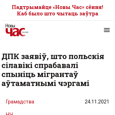
Падтрымайце «Новы Час» сёння!
Каб было што чытаць заўтра
ДПК заявіў, што польскія
сілавікі спрабавалі
спыніць мігрантаў
аўтаматнымі чэргамі
Грамадства
24.11.2021
НЧ