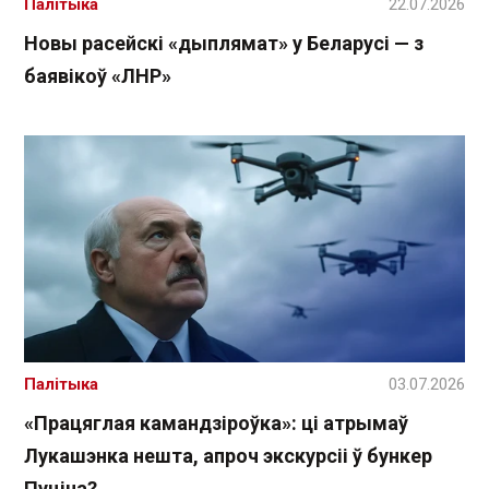
Палітыка
22.07.2026
Новы расейскі «дыплямат» у Беларусі — з
баявікоў «ЛНР»
Палітыка
03.07.2026
«Працяглая камандзіроўка»: ці атрымаў
Лукашэнка нешта, апроч экскурсіі ў бункер
Пуціна?