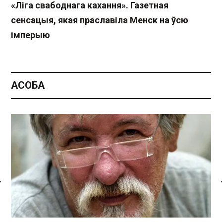
«Ліга свабоднага кахання». Газетная
сенсацыя, якая праславіла Менск на ўсю
імперыю
АСОБА
Спасылка без VPN