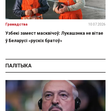
Грамадства
10.07.2026
Узбекі замест масквічоў: Лукашэнка не вітае
ў Беларусі «рускіх братоў»
ПАЛІТЫКА