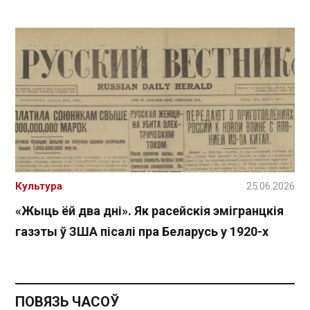
Культура
25.06.2026
«Жыць ёй два дні». Як расейскія эмігранцкія
газэты ў ЗША пісалі пра Беларусь у 1920-х
ПОВЯЗЬ ЧАСОЎ