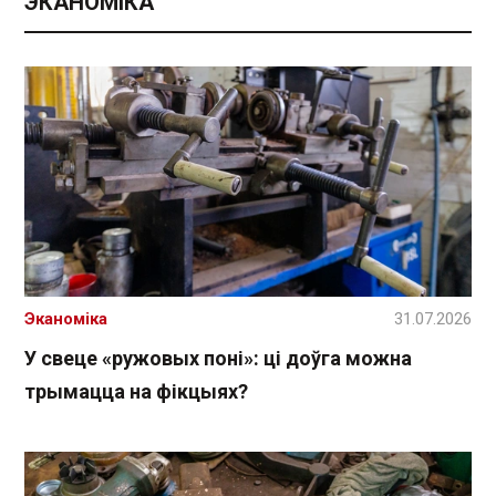
ЭКАНОМІКА
Эканоміка
31.07.2026
У свеце «ружовых поні»: ці доўга можна
трымацца на фікцыях?