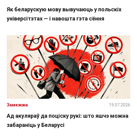
Як беларускую мову вывучаюць у польскіх
універсітэтах — і навошта гэта сёння
Замежжа
19.07.2026
Ад акуляраў да поціску рукі: што яшчэ можна
забараніць у Беларусі