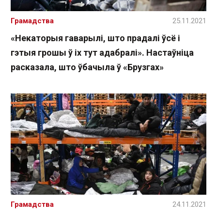
Грамадства
25.11.2021
«Некаторыя гаварылі, што прадалі ўсё і
гэтыя грошы ў іх тут адабралі». Настаўніца
расказала, што ўбачыла ў «Брузгах»
Грамадства
24.11.2021