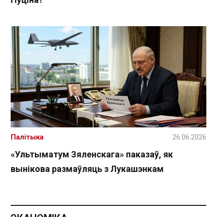
Палітыка
26.06.2026
«Ультыматум Зяленскага» паказаў, як
вынікова размаўляць з Лукашэнкам