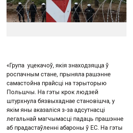
«Група уцекачоў, якія знаходзяцца ў
роспачным стане, прыняла рашэнне
самастойна прайсці на тэрыторыю
Польшчы. На гэты крок людзей
штурхнула бязвыхаднае становішча, у
якім яны аказаліся з-за адсутнасці
легальнай магчымасці падаць прашэнне
аб прадастаўленні абароны ў ЕС. На гэты