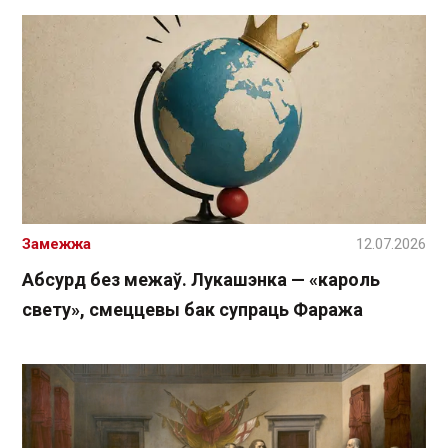
Замежжа
12.07.2026
Абсурд без межаў. Лукашэнка — «кароль
свету», смеццевы бак супраць Фаража