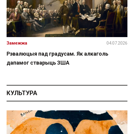
Замежжа
04.07.2026
Рэвалюцыя пад градусам. Як алкаголь
дапамог стварыць ЗША
КУЛЬТУРА