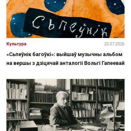
Культура
20.07.2026
«Сьпеўнік багоўкі»: выйшаў музычны альбом
на вершы з дзіцячай анталогіі Вольгі Гапеевай