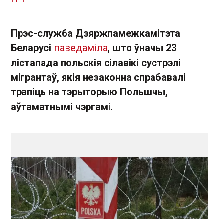
Прэс-служба Дзяржпамежкамітэта
Беларусі
паведаміла
, што ўначы 23
лістапада польскія сілавікі сустрэлі
мігрантаў, якія незаконна спрабавалі
трапіць на тэрыторыю Польшчы,
аўтаматнымі чэргамі.