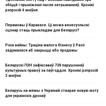
збіццё і прыніжэнні пасля затрыманняў. Хронікі
рэпрэсій 4 жніўня
Перамовы ў Каракасе. Ці можа венесуэльскі
сцэнар стаць прыкладам для Беларусі?
Рэха вайны: Траціна малога бізнесу ў Расіі
задумалася аб закрыцці або продажы
Беларускі ПЭН зафіксаваў 738 парушэнняў
культурных правоў за паўгоддзе. Хронікі рэпрэсій
3 жніўня
Беларусь на мяжы з Украінай стварае новую мэту
для украінскіх дронаў