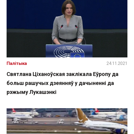
Палітыка
24.11.2021
Святлана Ціханоўская заклікала Еўропу да
больш рашучых дзеянняў у дачыненні да
рэжыму Лукашэнкі