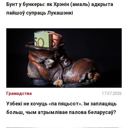
Бунт у бункеры: як Хрэнін (амаль) адкрыта
пайшоў супраць Лукашэнкі
Грамадства
17.07.2026
Узбекі не хочуць «па пяцьсот». Ім заплацяць
больш, чым атрымлівае палова беларусаў?