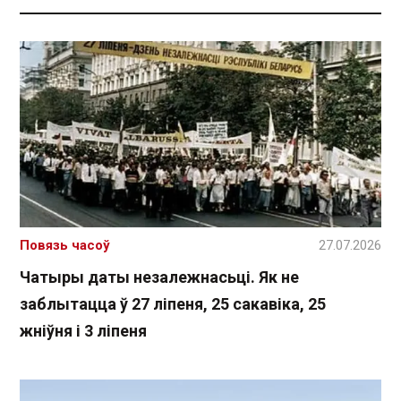
Повязь часоў
27.07.2026
Чатыры даты незалежнасьці. Як не
заблытацца ў 27 ліпеня, 25 сакавіка, 25
жніўня і 3 ліпеня