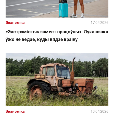
Эканоміка
17.04.2026
«Экстрэмісты» замест працоўных: Лукашэнка
ўжо не ведае, куды вядзе краіну
Эканоміка
10.04.2026