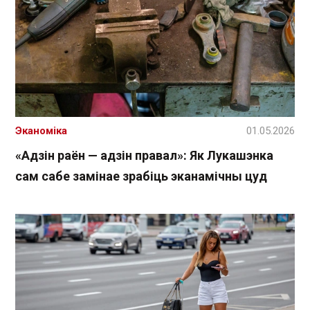
Эканоміка
01.05.2026
«Адзін раён — адзін правал»: Як Лукашэнка
сам сабе замінае зрабіць эканамічны цуд