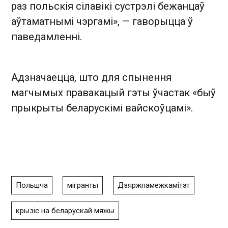
раз польскія сілавікі сустрэлі бежанцаў
аўтаматнымі чэргамі», — гаворыцца ў
паведамленні.
Адзначаецца, што для спынення
магчымых правакацый гэты ўчастак «быў
прыкрыты беларускімі вайскоўцамі».
Польшча
мігранты
Дзяржпамежкамітэт
крызіс на беларускай мяжы