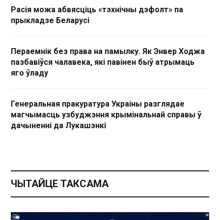
Расія можа абвясціць «тэхнічны дэфолт» па
прыкладзе Беларусі
Пераемнік без права на памылку. Як Энвер Ходжа
пазбавіўся чалавека, які павінен быў атрымаць
яго ўладу
Генеральная пракуратура Украіны разглядае
магчымасць узбуджэння крымінальнай справы ў
дачыненні да Лукашэнкі
ЧЫТАЙЦЕ ТАКСАМА