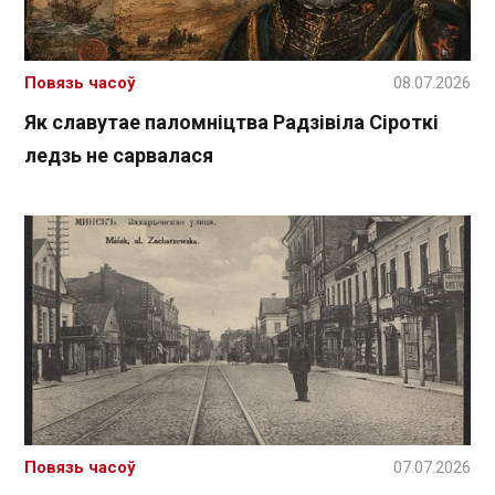
Повязь часоў
08.07.2026
Як славутае паломніцтва Радзівіла Сіроткі
ледзь не сарвалася
Повязь часоў
07.07.2026