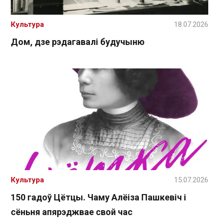
Культура
18.07.2026
Дом, дзе рэдагавалі будучыню
Культура
15.07.2026
150 гадоў Цётцы. Чаму Алёіза Пашкевіч і
сёньня апярэджвае свой час