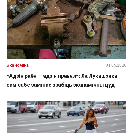
Эканоміка
01.05.2026
«Адзін раён — адзін правал»: Як Лукашэнка
сам сабе замінае зрабіць эканамічны цуд