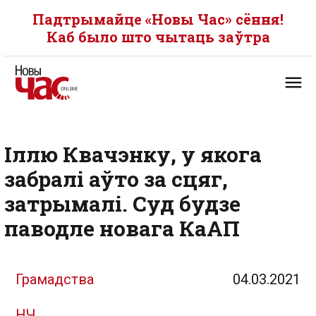
Падтрымайце «Новы Час» сёння!
Каб было што чытаць заўтра
Іллю Квачэнку, у якога
забралі аўто за сцяг,
затрымалі. Суд будзе
паводле новага КаАП
Грамадства
04.03.2021
НЧ