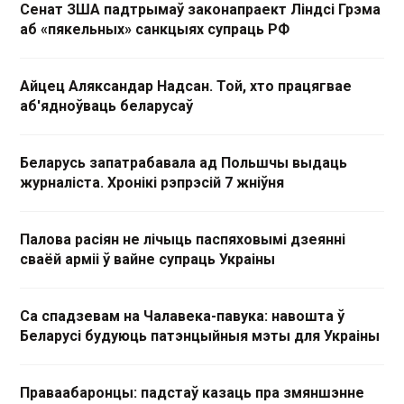
Сенат ЗША падтрымаў законапраект Ліндсі Грэма
аб «пякельных» санкцыях супраць РФ
Айцец Аляксандар Надсан. Той, хто працягвае
аб'ядноўваць беларусаў
Беларусь запатрабавала ад Польшчы выдаць
журналіста. Хронікі рэпрэсій 7 жніўня
Палова расіян не лічыць паспяховымі дзеянні
сваёй арміі ў вайне супраць Украіны
Са спадзевам на Чалавека-павука: навошта ў
Беларусі будуюць патэнцыйныя мэты для Украіны
Праваабаронцы: падстаў казаць пра змяншэнне