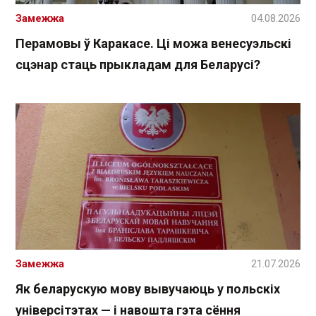
Замежжа
04.08.2026
Перамовы ў Каракасе. Ці можа венесуэльскі
сцэнар стаць прыкладам для Беларусі?
Замежжа
21.07.2026
Як беларускую мову вывучаюць у польскіх
універсітэтах — і навошта гэта сёння