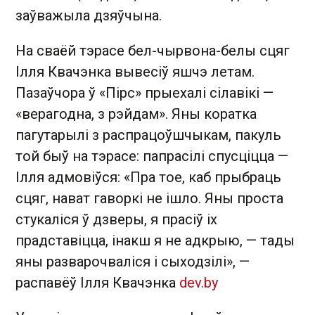
заўважыла дзяўчына.
На сваёй тэрасе бел-чырвона-белы сцяг
Ілля Квачэнка вывесіў яшчэ летам.
Пазаўчора ў «Пірс» прыехалі сілавікі —
«верагодна, з рэйдам». Яны коратка
пагутарылі з распрацоўшчыкам, пакуль
той быў на тэрасе: папрасілі спусціцца —
Ілля адмовіўся: «Пра тое, каб прыбраць
сцяг, нават гаворкі не ішло. Яны проста
стукаліся ў дзверы, я прасіў іх
прадставіцца, інакш я не адкрыю, — тады
яны разварочваліся і сыходзілі», —
распавёў Ілля Квачэнка
dev.by