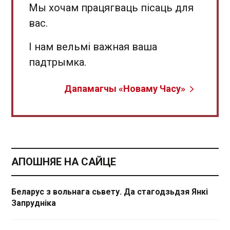
Мы хочам працягваць пісаць для
вас.
І нам вельмі важная ваша
падтрымка.
Дапамагчы «Новаму Часу»
АПОШНЯЕ НА САЙЦЕ
Беларус з вольнага сьвету. Да стагодзьдзя Янкі
Запрудніка