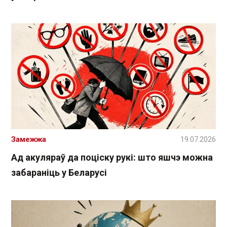
Замежжа
19.07.2026
Ад акуляраў да поціску рукі: што яшчэ можна
забараніць у Беларусі