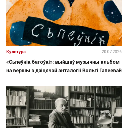
Культура
20.07.2026
«Сьпеўнік багоўкі»: выйшаў музычны альбом
на вершы з дзіцячай анталогіі Вольгі Гапеевай