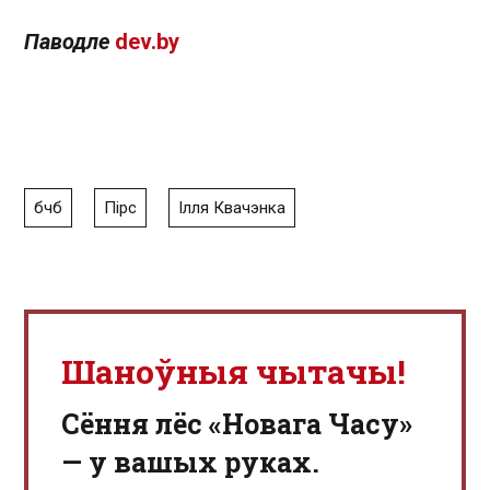
Паводле
dev.by
бчб
Пірс
Ілля Квачэнка
Шаноўныя чытачы!
Сёння лёс «Новага Часу»
— у вашых руках.