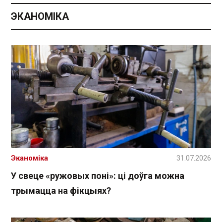
ЭКАНОМІКА
Эканоміка
31.07.2026
У свеце «ружовых поні»: ці доўга можна
трымацца на фікцыях?