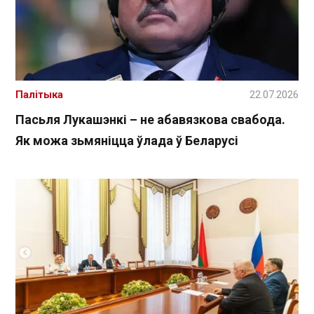
Палітыка
22.07.2026
Пасьля Лукашэнкі – не абавязкова свабода.
Як можа зьмяніцца ўлада ў Беларусі