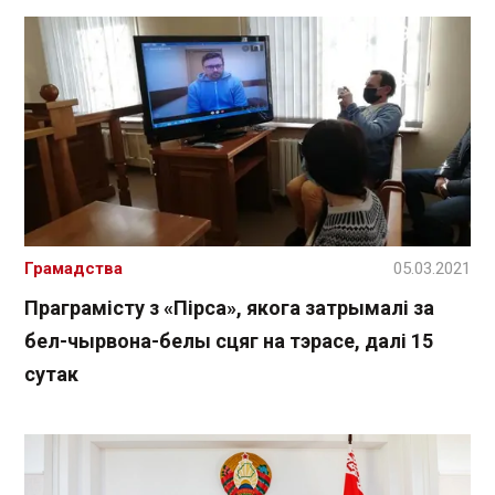
Грамадства
05.03.2021
Праграмісту з «Пірса», якога затрымалі за
бел-чырвона-белы сцяг на тэрасе, далі 15
сутак