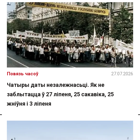
Повязь часоў
27.07.2026
Чатыры даты незалежнасьці. Як не
заблытацца ў 27 ліпеня, 25 сакавіка, 25
жніўня і 3 ліпеня
Спасылка без VPN