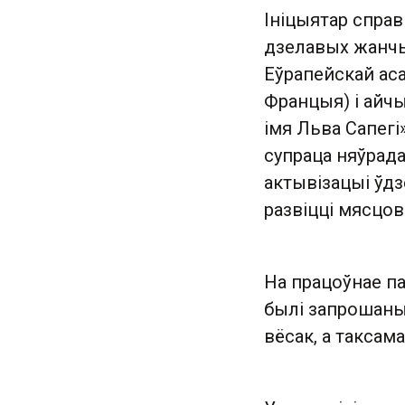
Ініцыятар справ
дзелавых жанчы
Еўрапейскай ас
Францыя) і айчы
імя Льва Сапегі
супраца няўрад
актывізацыі ўдз
развіцці мясцов
На працоўнае п
былі запрошаныя
вёсак, а такса