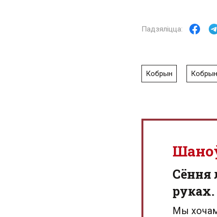
Кобрын
Кобрын
Шано
Сёння 
руках.
Мы хочам