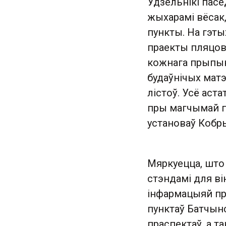
Удзельнікі пасе
жыхарамі вёсак
пункты. На гэт
праекты пляцов
кожнага прыпын
будаўнічых матэ
лістоў. Усё аст
пры магчымай 
установаў Кобры
Мяркуецца, што
стэндамі для ві
інфармацыяй пр
пунктаў Батчын
праспектаў, а 