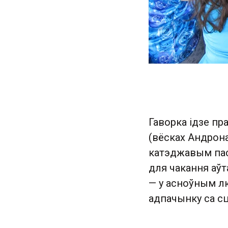
Гаворка ідзе пр
(вёсках Андрона
катэджавым пас
для чакання аў
— у асноўным л
адпачынку са сц