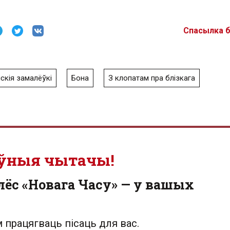
Спасылка 
скія замалёўкі
Бона
З клопатам пра блізкага
ўныя чытачы!
лёс «Новага Часу» — у вашых
 працягваць пісаць для вас.