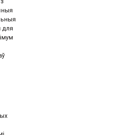
 з
чныя
льныя
 для
імум
аў
ы
ных
мі