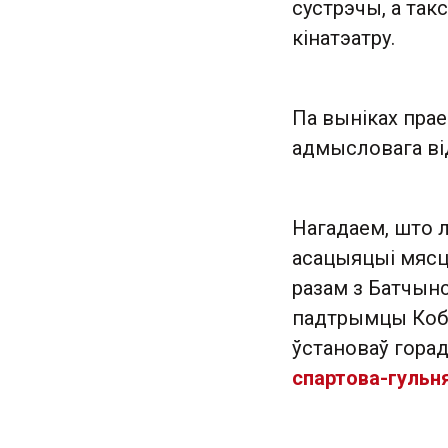
сустрэчы, а так
кінатэатру.
Па выніках прае
адмысловага в
Нагадаем, што 
асацыяцыі мясцо
разам з Батчын
падтрымцы Кобр
ўстановаў горад
спартова-гульн