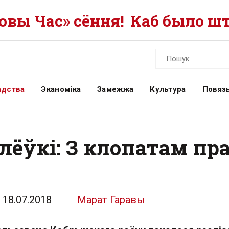
вы Час» сёння!
Каб было шт
адства
Эканоміка
Замежжа
Культура
Повязь
ёўкі: З клопатам пра
18.07.2018
Марат Гаравы