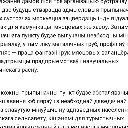
джання дамовіліся пра арганізацыю сустрэчаў
, дзе будуць стварацца адмысловыя прыпына
ых сустрэчах мяркуецца зацвердзіць індывідуа
ак для камунікацыі мясцовых жыхароў. Затым
ачнага пункту будзе вылучаны неабходны мін
рыялаў, у тым ліку металічных труб, профіляў і
атняе — праца фантазіі і рук мясцовых валанцёр
падтрымцы прадпрыемстваў і навучальных
нскага раёну.
 кожны прыпыначны пункт будзе абсталяван
ншавання юбіляраў і з неабходнай даведачнай
а славутую мінуўшчыну адпаведных населен
скага сельсавету, кішэнямі для турыстычных
таксама ўпрыгожаны ў адпаведнасці з мясцовы