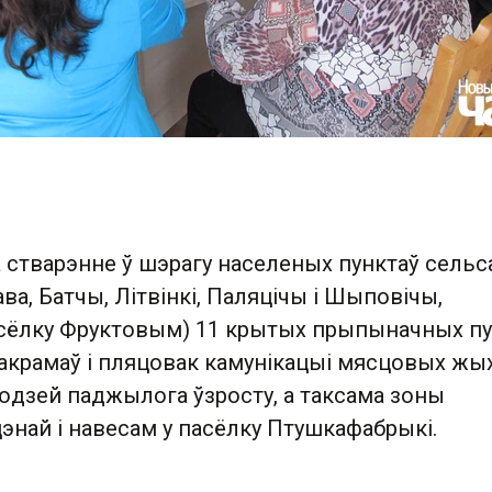
а стварэнне ў шэрагу населеных пунктаў сельс
ва, Батчы, Літвінкі, Паляцічы і Шыповічы,
ёлку Фруктовым) 11 крытых прыпыначных пу
такрамаў і пляцовак камунікацыі мясцовых жы
юдзей паджылога ўзросту, а таксама зоны
энай і навесам у пасёлку Птушкафабрыкі.