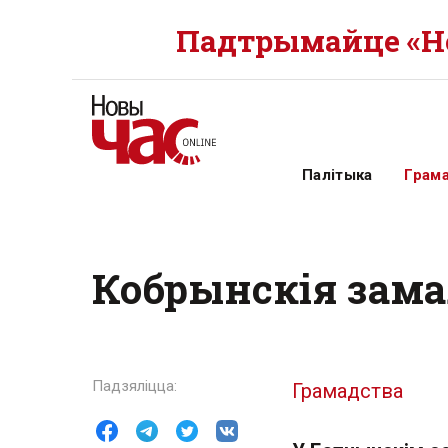
Падтрымайце «Но
Палітыка
Грам
Кобрынскія замал
Грамадства