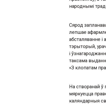
народнымі трад
Сярод запланав
лепшае афармле
абсталяванне і
тэрыторый, ура
і ўзнагароджанн
таксама выданн
«З клопатам пра 
На створанай ў
мяркуецца прав
каляндарныя св