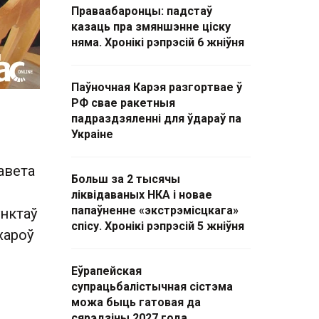
Праваабаронцы: падстаў
казаць пра змяншэнне ціску
няма. Хронікі рэпрэсій 6 жніўня
Паўночная Карэя разгортвае ў
РФ свае ракетныя
падраздзяленні для ўдараў па
Украіне
авета
Больш за 2 тысячы
ліквідаваных НКА і новае
папаўненне «экстрэмісцкага»
нктаў
спісу. Хронікі рэпрэсій 5 жніўня
хароў
Еўрапейская
супрацьбалістычная сістэма
можа быць гатовая да
сярэдзіны 2027 года