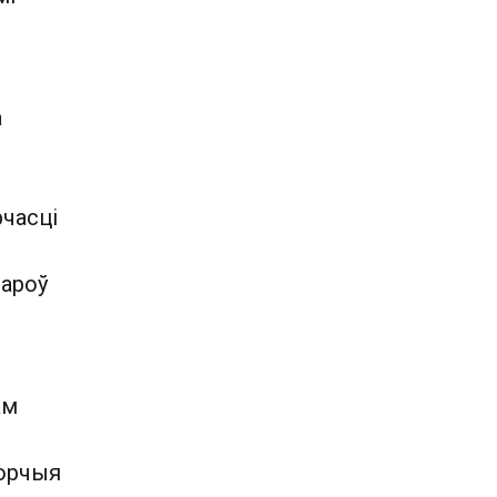
а
часці
дароў
ам
ворчыя