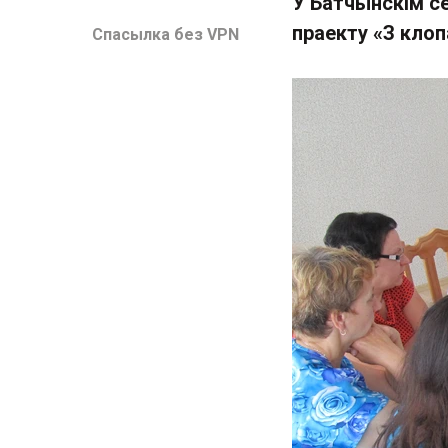
У Батчынскім с
праекту «З клоп
Спасылка без VPN