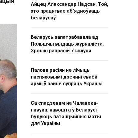
зацыя
Айцец Аляксандар Надсан. Той,
хто працягвае аб'ядноўваць
беларусаў
Беларусь запатрабавала ад
Польшчы выдаць журналіста.
Хронікі рэпрэсій 7 жніўня
Палова расіян не лічыць
паспяховымі дзеянні сваёй
арміі ў вайне супраць Украіны
Са спадзевам на Чалавека-
павука: навошта ў Беларусі
будуюць патэнцыйныя мэты
для Украіны