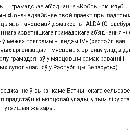
ы — грамадскае аб’яднанне «Кобрынскі клуб
н «Бона» здзяйсняе свой праект пры падтр
ацыяцыі мясцовай дэмакратыі ALDA (Страсбург
ннага асветніцкага грамадскага аб’яднання «
» ў межах праграмы «Тандэм IV» («Устойлівая
авых арганізацый і мясцовых органаў улады д
елу грамадзянаў у мясцовым самакіраванні і
ых супольнасцяў у Рэспубліцы Беларусь»).
аседжанне ў выканкаме Батчынскага сельсаве
 прадстаўнікі мясцовай улады, у тым ліку ст
ма тутэйшыя жыхары.