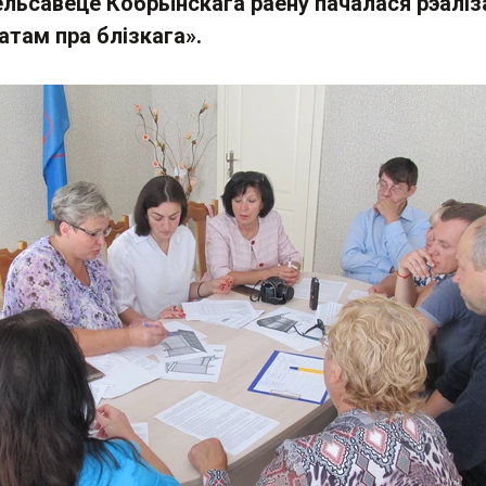
ельсавеце Кобрынскага раёну пачалася рэалі
атам пра блізкага».