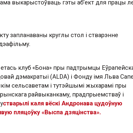
сама выкарыстоўваць гэты аб’ект для працы л
кту запланаваны круглы стол і стварэнне
ідэафільму.
летась клуб «Бона» пры падтрымцы Еўрапейск
вай дэмакратыі (ALDA) і Фонду імя Льва Сапе
скім сельсаветам і тутэйшымі жыхарамі пры
ынскага райвыканкаму, прадпрыемстваў і
у
стварылі каля вёскі Андронава цудоўную
явую пляцоўку «Выспа дзяцінства».