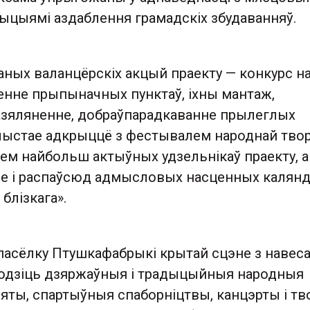
ыцыямі аздаблення грамадскіх збудаванняў.
аных валанцёрскіх акцый праекту — конкурс н
нне прыпыначных пунктаў, іхны мантаж,
 азяляненне, добраўпарадкаванне прылеглых
чыстае адкрыццё з фестывалем народнай твор
ем найбольш актыўных удзельнікаў праекту, а
е і распаўсюд адмысловых насценных калян
блізкага».
 пасёлку Птушкафабрыкі крытай сцэне з навес
одзіць дзяржаўныя і традыцыйныя народныя
яты, спартыўныя спаборніцтвы, канцэрты і т