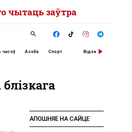
о чытаць заўтра
 часоў
Асоба
Спорт
Відэа
 блізкага
АПОШНЯЕ НА САЙЦЕ