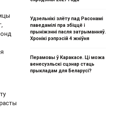
ымцы
Удзельнікі злёту пад Расонамі
,
паведамілі пра збіццё і
прыніжэнні пасля затрыманняў.
Фонд
Хронікі рэпрэсій 4 жніўня
ля
Перамовы ў Каракасе. Ці можа
венесуэльскі сцэнар стаць
прыкладам для Беларусі?
ту
арасты